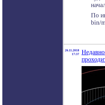
начал
По и
bin/
26.11.2018
Недавно
17:37
проходи