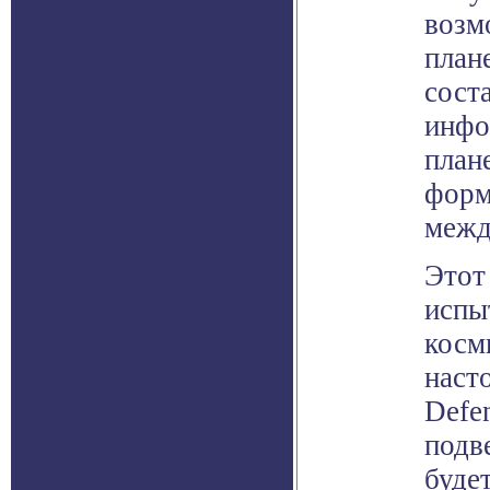
возм
план
соста
инфо
план
форм
межд
Этот
испы
косм
наст
Defen
подв
буде