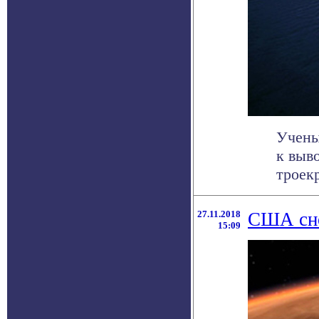
Учены
к выв
троекр
27.11.2018
США сно
15:09