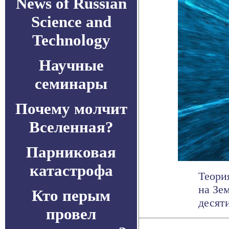
News of Russian
Science and
Technology
Научные
семинары
Почему молчит
Вселенная?
Парниковая
катастрофа
Теори
на Зе
Кто перым
десяти
провел