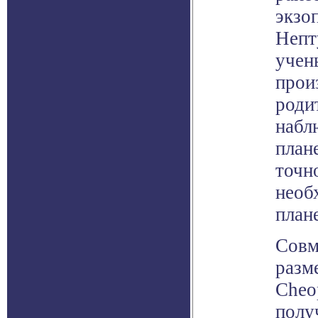
экзо
Непт
учен
прои
роди
набл
план
точн
необ
плане
Совм
разм
Cheo
полу