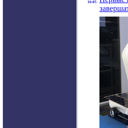
16:05
заверша