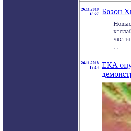
26.11.2018
Бозон Х
18:27
Новые
колла
части
. .
26.11.2018
ЕКА опу
18:14
демонст