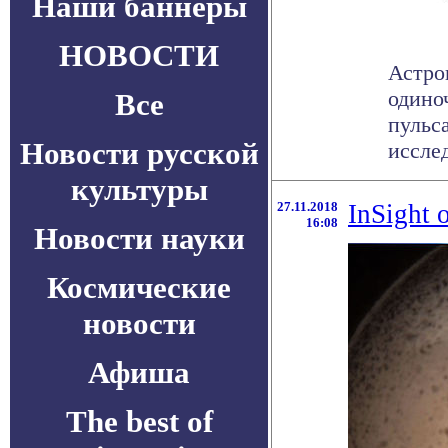
Наши баннеры
НОВОСТИ
Астро
одино
Все
пульс
Новости русской
исслед
культуры
27.11.2018
InSight 
16:08
Новости науки
Космические
новости
Афиша
The best of