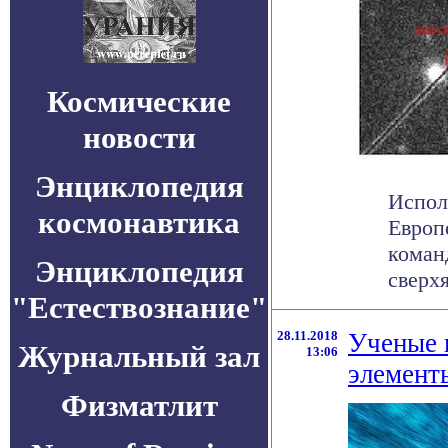
Космические
новости
Энциклопедия
Испол
космонавтика
Европ
коман
Энциклопедия
сверхя
"Естествознание"
28.11.2018
Ученые 
Журнальный зал
13:06
элемент
Физматлит