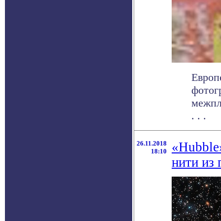
Европ
фотог
межпл
. . .
26.11.2018
«Hubble
18:10
нити из 