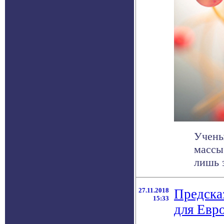
Учены
массы
лишь з
27.11.2018
Предска
15:33
для Евр