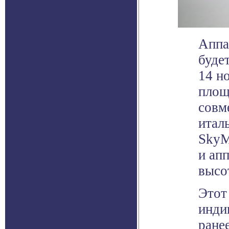
Аппар
буде
14 н
площ
совм
итал
SkyM
и ап
высо
Этот
инди
ране