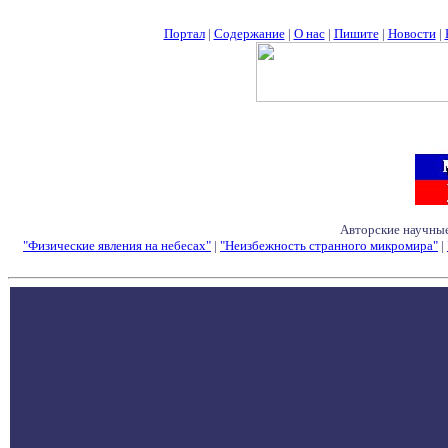
Портал
|
Содержание
|
О нас
|
Пишите
|
Новости
|
Авторские научные
"Физические явления на небесах"
|
"Неизбежность странного микромира"
|
Семинары - Конфе