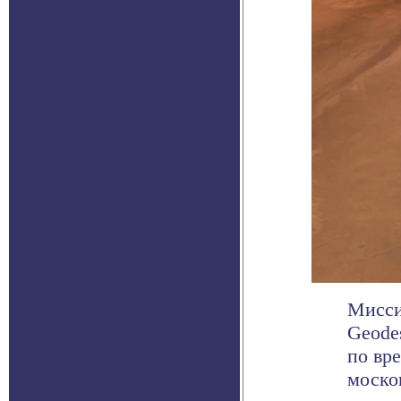
Миссия
Geodes
по вр
москов