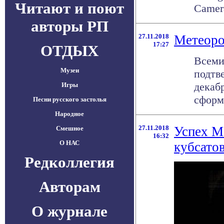
Читают и поют
Camera
авторы РП
27.11.2018
Метеоро
17:27
ОТДЫХ
Всеми
Музеи
подтв
декаб
Игры
сформи
Песни русского застолья
Народное
27.11.2018
Успех M
Смешное
16:32
О НАС
кубсато
Редколлегия
Авторам
О журнале