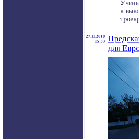
Учены
к выв
троекр
27.11.2018
Предска
15:33
для Евр