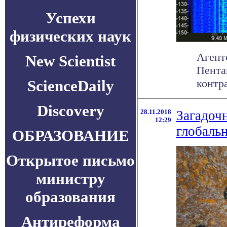
Успехи
физических наук
Агент
New Scientist
Пента
ScienceDaily
контра
Discovery
28.11.2018
Загадоч
12:29
глобаль
ОБРАЗОВАНИЕ
Открытое письмо
министру
образования
Антиреформа