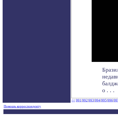
Брази
недав
балдж
о . . .
<<
991
|
992
|
993
|
994
|
995
|
996
|
99
Помощь корреспонденту