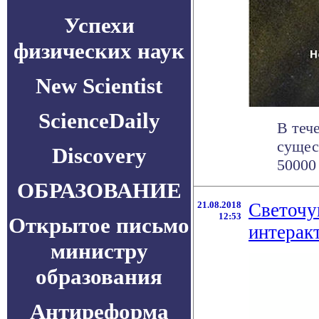
Успехи
физических наук
New Scientist
ScienceDaily
В теч
сущес
Discovery
50000 
ОБРАЗОВАНИЕ
21.08.2018
Светочу
12:53
Открытое письмо
интерак
министру
образования
Антиреформа