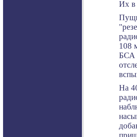
Их в
Пущи
"рез
ради
108 
БСА 
отсл
вспы
На 4
ради
набл
насы
доба
приш