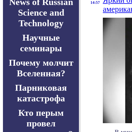
Яркий о
News of Russian
14:57
америка
Science and
Technology
Научные
семинары
Почему молчит
Вселенная?
Парниковая
катастрофа
Кто перым
провел
В мин