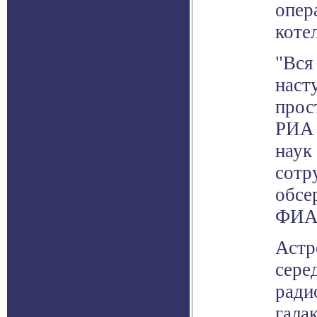
опер
коте
"Вся
наст
прос
РИА 
наук
сотр
обсе
ФИА
Астр
сере
ради
гала