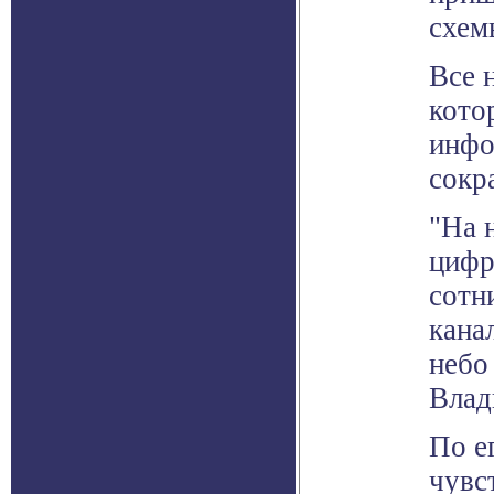
схем
Все 
кото
инфо
сокр
"На 
цифр
сотн
кана
небо
Влад
По е
чувс