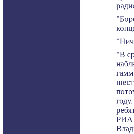
ради
"Бор
конц
"Нич
"В с
набл
гамм
шест
пото
году
ребя
РИА 
Влад