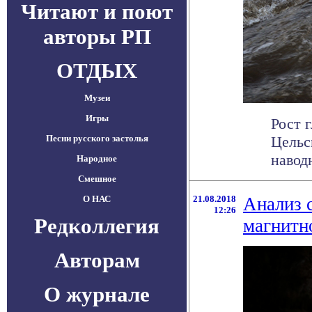
Читают и поют
авторы РП
ОТДЫХ
Музеи
Игры
Рост 
Песни русского застолья
Цельс
навод
Народное
Смешное
О НАС
21.08.2018
Анализ 
12:26
Редколлегия
магнитн
Авторам
О журнале