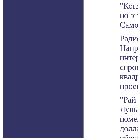
"Ког
но э
Само
Ради
Напр
инте
спро
квад
прое
"Рай
Луны
поме
долл