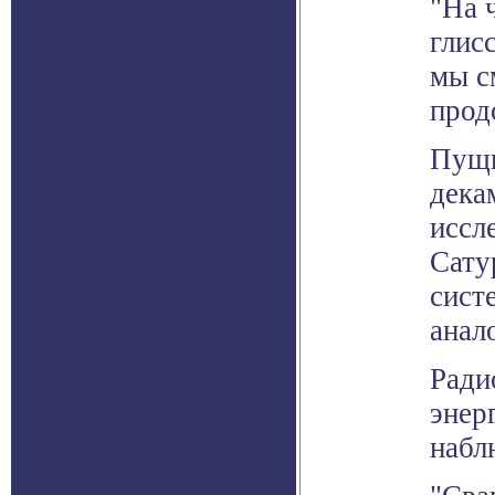
"На 
глис
мы с
прод
Пущи
дека
иссл
Сату
сист
анал
Ради
энер
набл