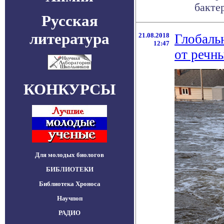
бактер
Русская
литература
21.08.2018
Глобаль
12:47
от речн
КОНКУРСЫ
Для молодых биологов
БИБЛИОТЕКИ
Библиотека Хроноса
Научпоп
РАДИО