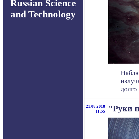
Russian Science
and Technology
Наблю
излуч
долго 
21.08.2018
"Руки п
11:55