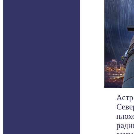
Астр
Cеве
плох
ради