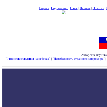
Портал
|
Содержание
|
О нас
|
Пишите
|
Новости
|
Авторские научные
"Физические явления на небесах"
|
"Неизбежность странного микромира"
|
Семинары - Конфе