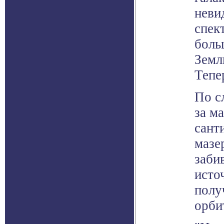
неви
спек
боль
Земл
Тепе
По с
за м
сант
мазе
заби
исто
полу
орби