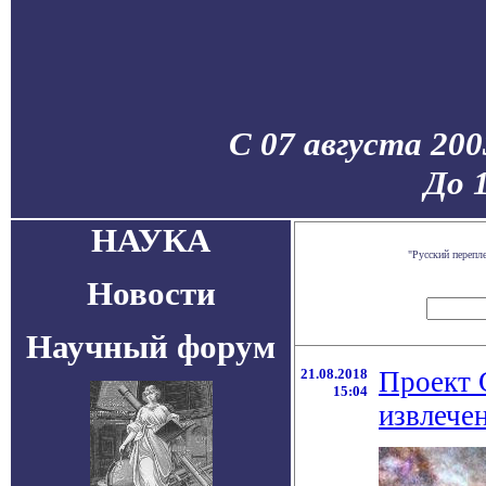
С 07 августа 200
До 
НАУКА
"Русский перепл
Новости
Научный форум
21.08.2018
Проект G
15:04
извлече