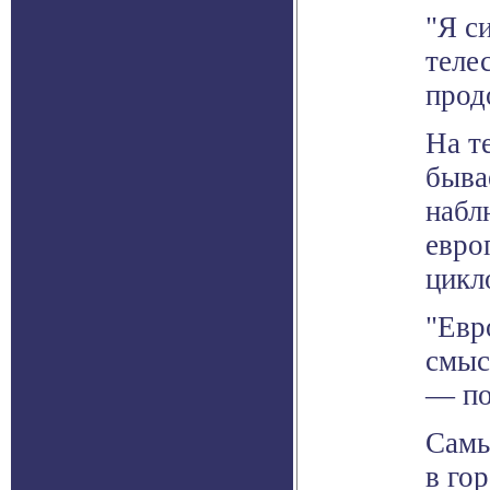
"Я с
теле
прод
На т
быва
набл
евро
цикл
"Евр
смыс
— по
Самы
в го