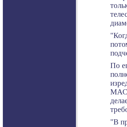
толь
теле
диам
"Ког
пото
подч
По е
полн
изре
МАСТ
дела
треб
"В п