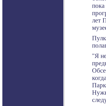
пока
прог
лет 
музе
Пулк
пола
"Я н
пред
Обсе
когд
Парк
Нужн
след