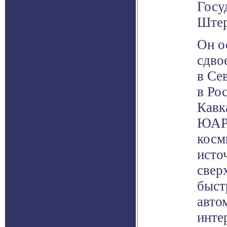
Госу
Штер
Он о
сдво
в Се
в Ро
Кавк
ЮАР,
косм
исто
свер
быст
авто
инте