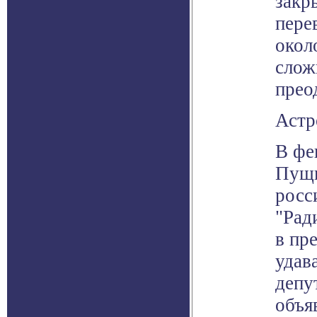
закр
пере
окол
слож
прео
Астр
В фе
Пущи
росс
"Рад
в пр
удав
депу
объя