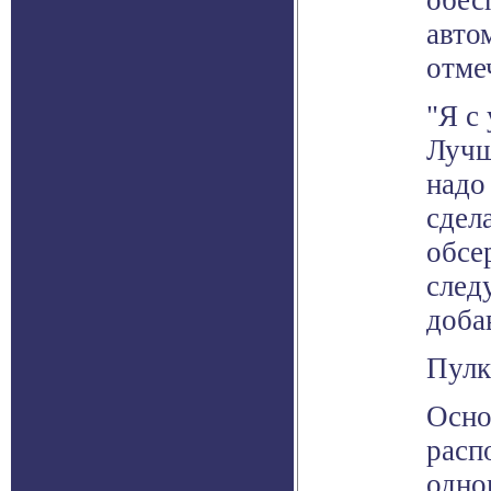
обес
авто
отме
"Я с
Лучш
надо
сдел
обсе
след
доба
Пулк
Осно
расп
одно