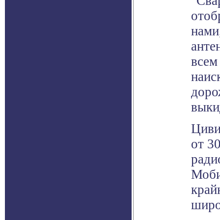
"Свар
отоб
нами
анте
всем
наис
доро
выки
Циви
от 3
ради
Моби
край
широ