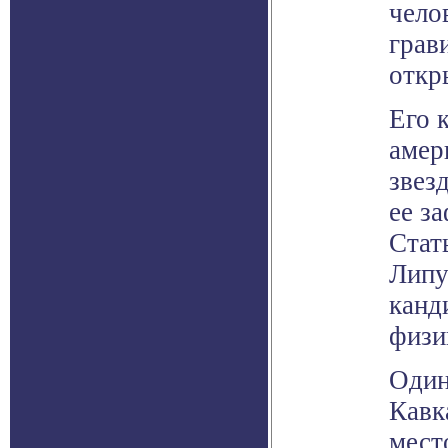
чело
грав
откр
Его 
амер
звез
ее з
Стат
Липу
канд
физи
Один
Кавк
мест