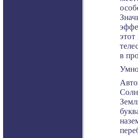
особ
Знач
эффе
этот
теле
в пр
Умно
Авто
Солн
Земл
букв
назе
пере