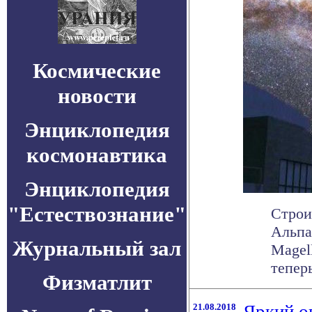
Космические
новости
Энциклопедия
космонавтика
Энциклопедия
"Естествознание"
Строи
Альпа
Журнальный зал
Magel
теперь 
Физматлит
21.08.2018