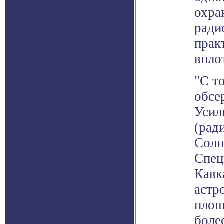
охра
ради
прак
впло
"С т
обсе
Усил
(рад
Солн
Спец
Кавк
астр
площ
боле