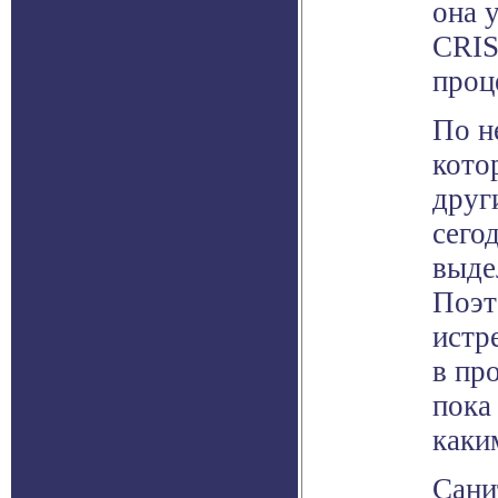
она 
CRIS
проц
По н
кото
друг
сего
выде
Поэт
истр
в пр
пока
каки
Сани