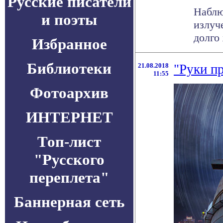
Русские писатели
Наблю
и поэты
излуч
долго 
Избранное
Библиотеки
21.08.2018
"Руки п
11:55
Фотоархив
ИНТЕРНЕТ
Топ-лист
"Русского
переплета"
Баннерная сеть