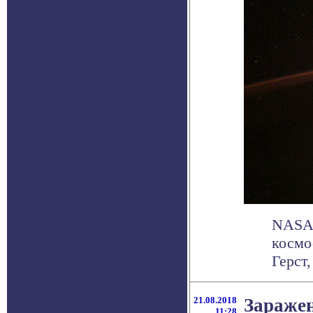
NASA 
космо
Герст,
21.08.2018
Заражен
11:28