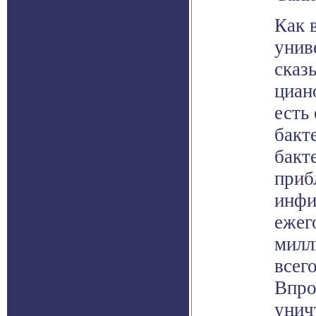
Как 
унив
сказ
циан
есть
бакт
бакт
приб
инфи
ежег
милл
всег
Впро
унич