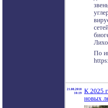
звен
угле
виру
сете
биог
Лихо
По и
https
21.08.2018
К 2025 
10:19
новых л