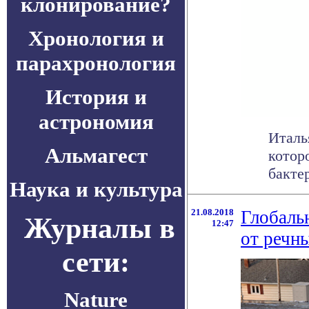
клонирование?
Хронология и
парахронология
История и
астрономия
Италь
Альмагест
котор
бактер
Наука и культура
21.08.2018
Глобаль
Журналы в
12:47
от речн
сети:
Nature