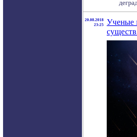
деград
20.08.2018
Ученые 
23:25
существ