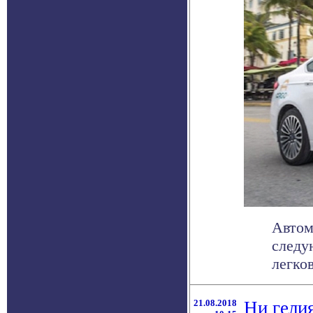
Автом
следу
легко
21.08.2018
Ни гелия