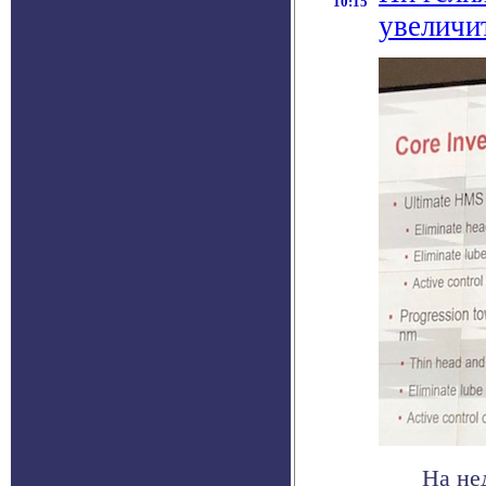
10:15
увеличи
На не