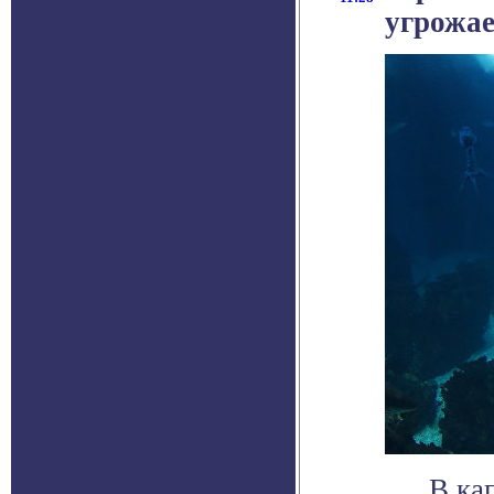
угрожае
В ка