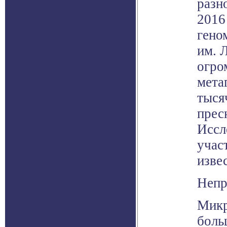
разн
2016
гено
им. 
огро
мета
тыся
прес
Иссл
учас
изве
Непр
Микр
боль