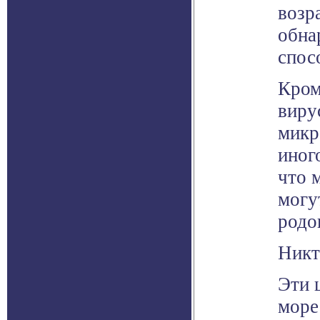
возр
обна
спос
Кром
виру
микр
иног
что 
могу
родо
Никт
Эти 
море