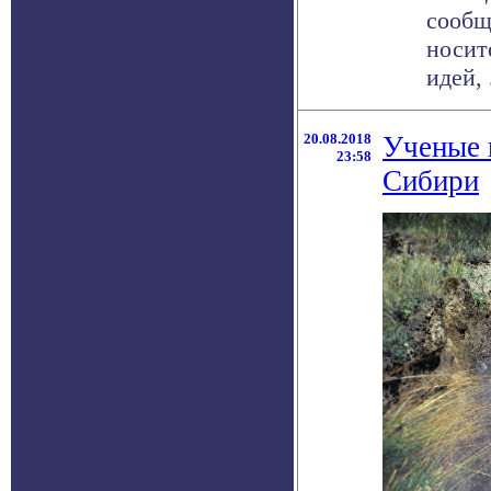
сообщ
носит
идей, .
20.08.2018
Ученые 
23:58
Сибири