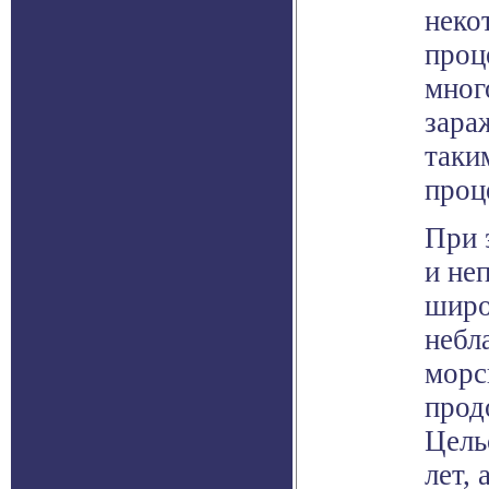
неко
проц
мног
зара
таки
проц
При 
и не
широ
небл
морс
прод
Цель
лет, 