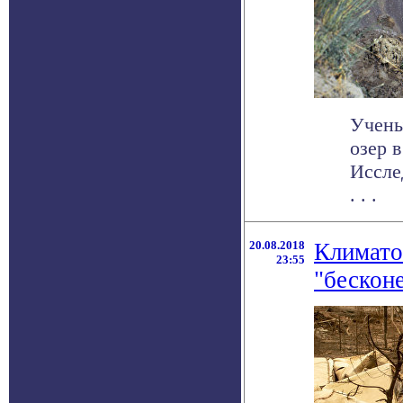
Учены
озер в
Иссле
. . .
20.08.2018
Климато
23:55
"бескон