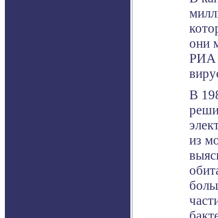
милл
кото
они 
РИА 
виру
В 19
реши
элек
из м
выяс
обит
боль
част
бакт