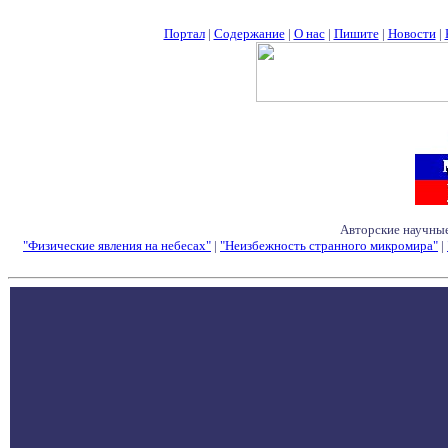
Портал
|
Содержание
|
О нас
|
Пишите
|
Новости
|
Авторские научные
"Физические явления на небесах"
|
"Неизбежность странного микромира"
|
Семинары - Конфе