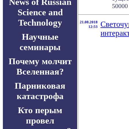
News of Russian
50000 
Science and
Technology
21.08.2018
Светочу
12:53
интерак
Научные
семинары
Почему молчит
Вселенная?
Парниковая
катастрофа
Кто перым
провел