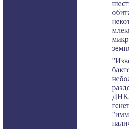
шест
обит
неко
млек
микр
земн
"Изв
бакт
небо
разд
ДНК,
гене
"имм
нали