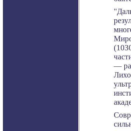
"Дал
резу
мног
Миро
(103
част
— ра
Лихо
ульт
инст
акад
Совр
силь