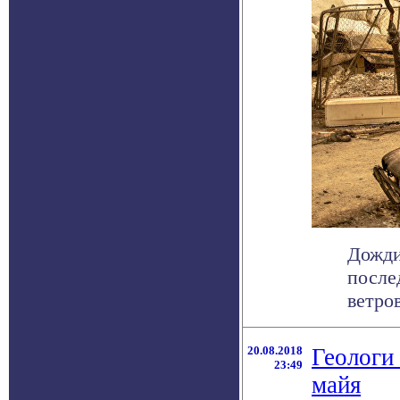
Дожди
после
ветро
20.08.2018
Геологи
23:49
майя