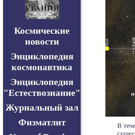
Космические
новости
Энциклопедия
космонавтика
Энциклопедия
"Естествознание"
Журнальный зал
Физматлит
В теч
сущес