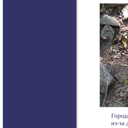
Город
из-за