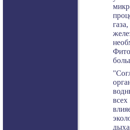
микр
проц
газа
желе
необ
Фито
боль
"Сог
орга
водн
всех
влия
экол
дыха