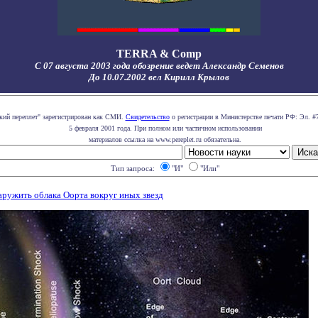
TERRA & Comp
С 07 августа 2003 года обозрение ведет Александр Семенов
До 10.07.2002 вел Кирилл Крылов
кий переплет" зарегистрирован как СМИ.
Свидетельство
о регистрации в Министерстве печати РФ: Эл. #
5 февраля 2001 года. При полном или частичном использовании
материалов ссылка на www.pereplet.ru обязательна.
Тип запроса:
"И"
"Или"
аружить облака Оорта вокруг иных звезд