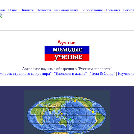
ние
|
О нас
|
Пишите
|
Новости
|
Книжная лавка
|
Голосование
|
Топ-лист
|
Регис
Авторские научные обозрения в "Русском переплете"
жность странного микромира"
|
"Биология и жизнь"
|
"Terra & Comp"
|
Научно-п
Семинары - Конференции - Симпозиумы - Конкурсы