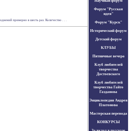
Научный форум
Форум "Русская
идея"
нений примерно в шесть раз. Количество . . .
Форум "Курск"
Исторический форум
Детский форум
КЛУБЫ
Пятничные вечера
Клуб любителей
творчества
Достоевского
Клуб любителей
творчества Гайто
Газданова
Энциклопедия Андрея
Платонова
Мастерская перевода
КОНКУРСЫ
За вклад в русскую