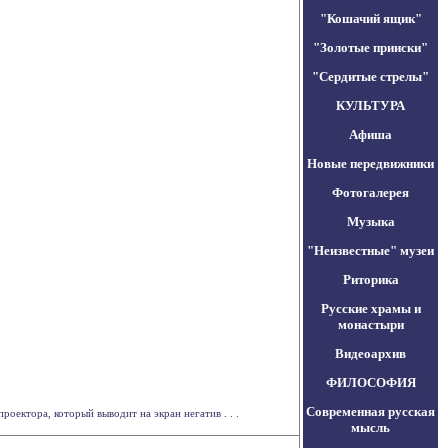
"Кошачий ящик"
"Золотые прииски"
"Сердитые стрелы"
КУЛЬТУРА
Афиша
Новые передвижники
Фотогалерея
Музыка
"Неизвестные" музеи
Риторика
Русские храмы и
монастыри
Видеоархив
ФИЛОСОФИЯ
Современная русская
оектора, который выводит на экран негатив . . .
мысль