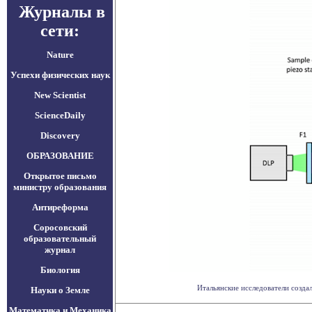
Журналы в
сети:
Nature
Успехи физических наук
New Scientist
ScienceDaily
Discovery
ОБРАЗОВАНИЕ
Открытое письмо
министру образования
Антиреформа
Соросовский
образовательный
журнал
Биология
Итальянские исследователи созда
Науки о Земле
Математика и Механика