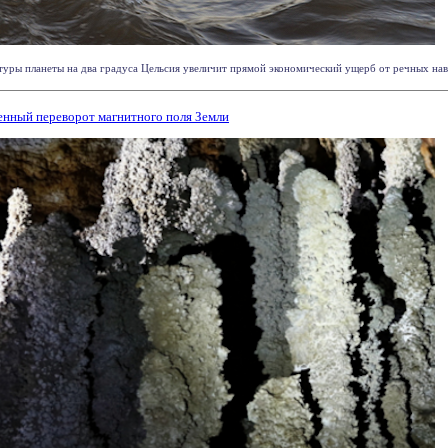
туры планеты на два градуса Цельсия увеличит прямой экономический ущерб от речных навод
ренный переворот магнитного поля Земли