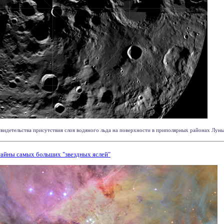
детельства присутствия слоя водяного льда на поверхности в приполярных районах Луны, 
тайны самых больших "звездных яслей"