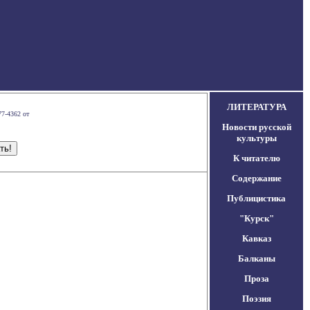
ЛИТЕРАТУРА
77-4362 от
Новости русской
культуры
К читателю
Содержание
Публицистика
"Курск"
Кавказ
Балканы
Проза
Поэзия