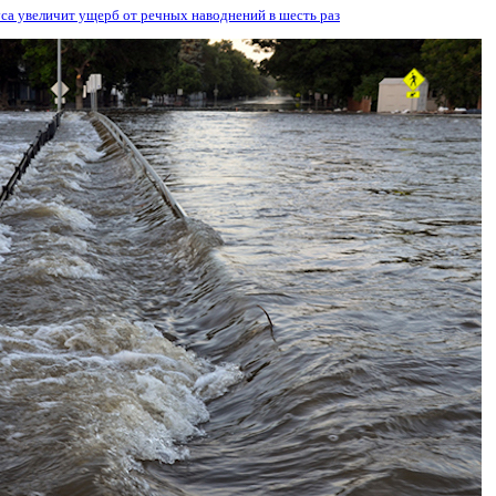
уса увеличит ущерб от речных наводнений в шесть раз