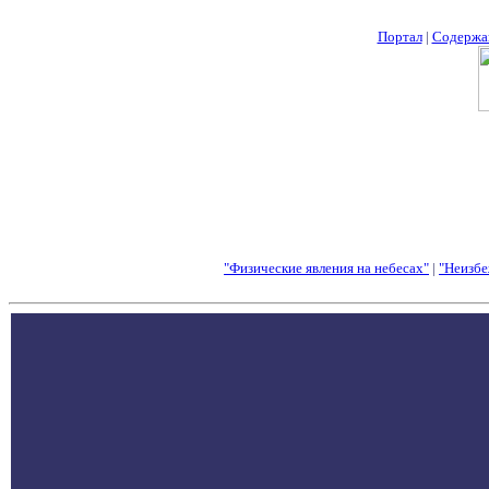
Портал
|
Содержа
"Физические явления на небесах"
|
"Неизбе