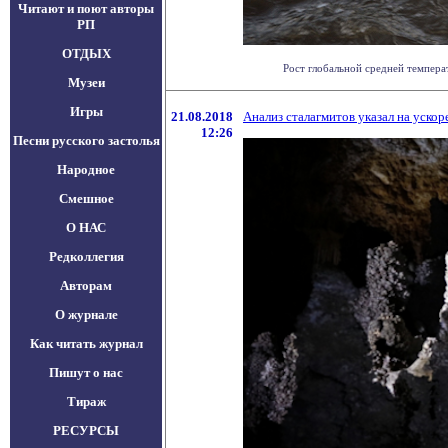
Читают и поют авторы
РП
ОТДЫХ
Рост глобальной средней темпера
Музеи
Игры
21.08.2018
Анализ сталагмитов указал на уско
12:26
Песни русского застолья
Народное
Смешное
О НАС
Редколлегия
Авторам
О журнале
Как читать журнал
Пишут о нас
Тираж
РЕСУРСЫ