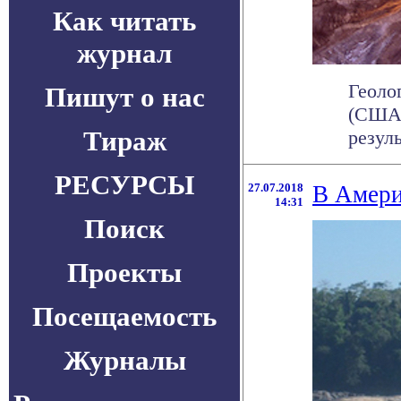
Как читать
журнал
Геоло
Пишут о нас
(США)
Тираж
резуль
РЕСУРСЫ
27.07.2018
В Амери
14:31
Поиск
Проекты
Посещаемость
Журналы