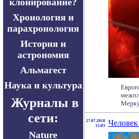
клонирование?
Хронология и
парахронология
История и
астрономия
Альмагест
Наука и культура
Европ
межпл
Журналы в
Меркур
сети:
27.07.2018
Человек
15:03
Nature