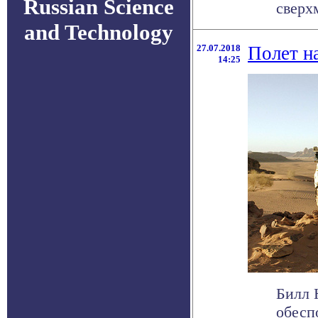
Russian Science
сверх
and Technology
27.07.2018
Полет н
14:25
Билл 
обесп