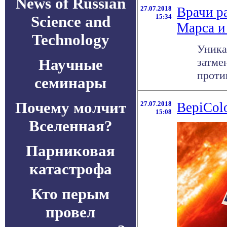
News of Russian
27.07.2018
Врачи р
Science and
15:34
Марса и
Technology
Уника
Научные
затме
проти
семинары
Почему молчит
27.07.2018
BepiCol
15:08
Вселенная?
Парниковая
катастрофа
Кто перым
провел