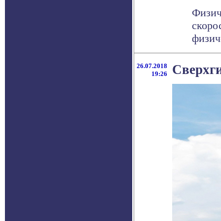
Физич
скоро
физиче
26.07.2018
Сверхги
19:26