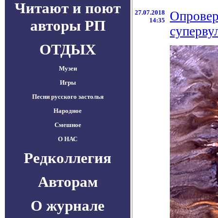
Читают и поют
27.07.2018
Опровер
14:35
авторы РП
суперву
ОТДЫХ
Музеи
Игры
Песни русского застолья
Народное
Смешное
О НАС
Редколлегия
Авторам
О журнале