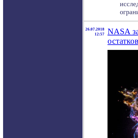
иссле
огран
26.07.2018
NASA за
12:57
остатко