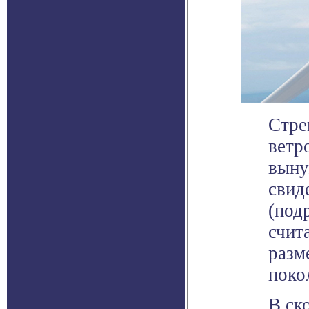
Стре
ветр
выну
свид
(под
счит
разм
поко
В ск