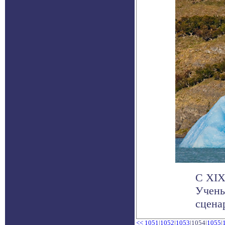
С XIX
Учены
сценар
<<
1051
|
1052
|
1053
|1054|
1055
|