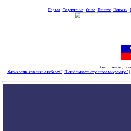
Портал
|
Содержание
|
О нас
|
Пишите
|
Новости
|
Авторские научные
"Физические явления на небесах"
|
"Неизбежность странного микромира"
|
Семинары - Конфе