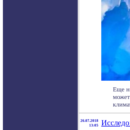
Еще н
может
климат
26.07.2018
Исследов
13:05