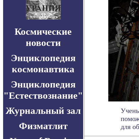
Космические
новости
Энциклопедия
космонавтика
Энциклопедия
"Естествознание"
Журнальный зал
Учены
помож
Физматлит
для об