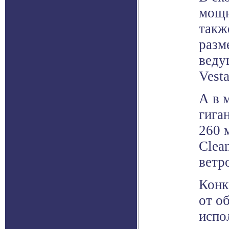
мощн
такж
разм
веду
Vest
А в 
гига
260 
Clea
ветр
Конк
от о
испо