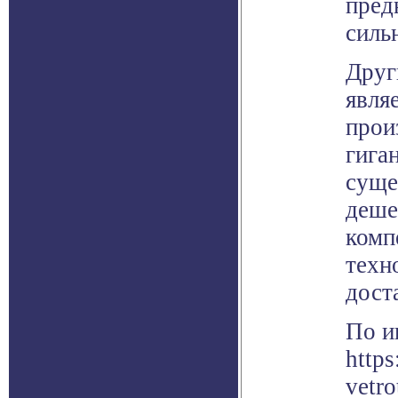
пред
силь
Друг
явля
прои
гига
суще
деше
комп
техн
дост
По и
http
vetr