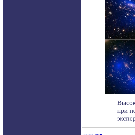
Высок
при п
экспер