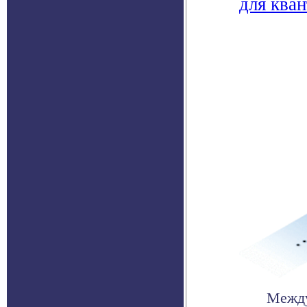
для ква
Между