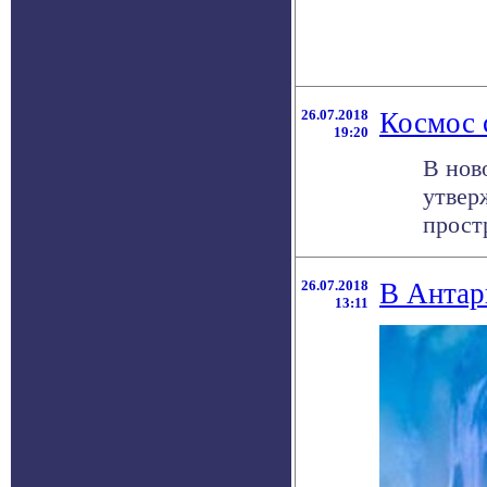
26.07.2018
Космос 
19:20
В нов
утвер
простр
26.07.2018
В Антар
13:11