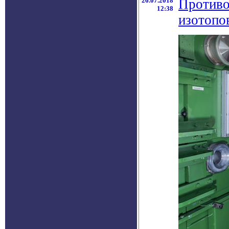
26.07.2018
Противо
12:38
изотопо