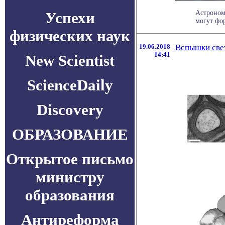
Успехи
Астроном
могут фор
физических наук
19.06.2018
Вспышки свет
14:41
New Scientist
ScienceDaily
Discovery
ОБРАЗОВАНИЕ
Открытое письмо
министру
образования
Антиреформа