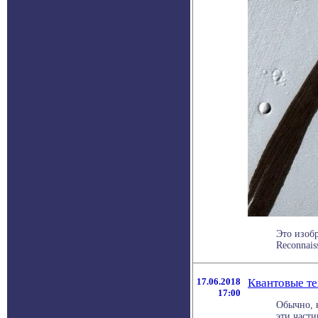
Это изоб
Reconnais
17.06.2018
Квантовые те
17:00
Обычно, 
эти части