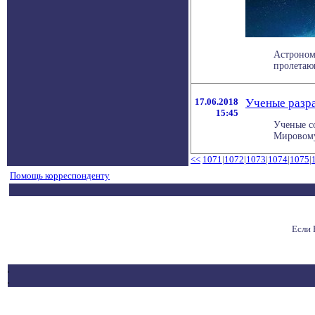
Астроном
пролетаю
17.06.2018
Ученые разра
15:45
Ученые с
Мировому 
<<
1071
|
1072
|
1073
|
1074
|
1075
|
Помощь корреспонденту
Если 