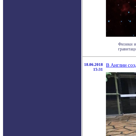
Физики и
гравитаци
18.06.2018
В Англии соз
15:31