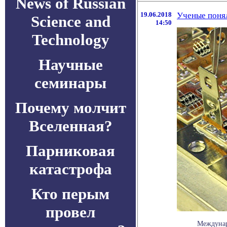
News of Russian
19.06.2018
Ученые понял
Science and
14:50
Technology
Научные
семинары
Почему молчит
Вселенная?
Парниковая
катастрофа
Кто перым
провел
Междунар