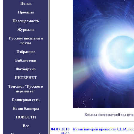
Поиск
Проекты
Посещаемость
Журналы
Русские писатели и
поэты
Избранное
Библиотеки
Фотоархив
ИНТЕРНЕТ
Топ-лист "Русского
переплета"
Баннерная сеть
Наши баннеры
Команда исследователей под руко
НОВОСТИ
Все
04.07.2018
Китай намерен превзойти США, по
15:02