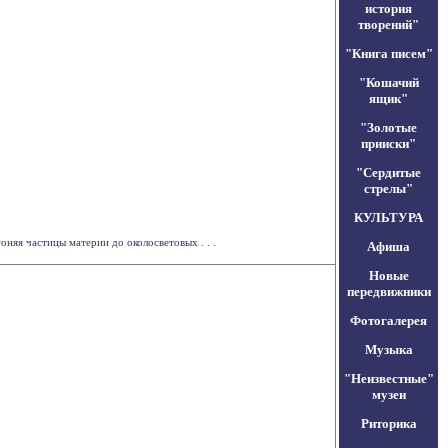
история
творений"
"Книга писем"
"Кошачий
ящик"
"Золотые
прииски"
"Сердитые
стрелы"
КУЛЬТУРА
оняя частицы материи до околосветовых . . .
Афиша
Новые
передвижники
Фотогалерея
Музыка
"Неизвестные"
музеи
Риторика