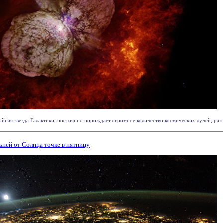
ойная звезда Галактики, постоянно порождает огромное количество космических лучей, разг
ьней от Солнца точке в пятницу