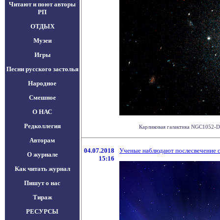
Читают и поют авторы
РП
ОТДЫХ
Музеи
Игры
Песни русского застолья
Народное
Смешное
О НАС
Редколлегия
Карликовая галактика NGC1052-DF2
Авторам
04.07.2018
Ученые наблюдают послесвечение с
О журнале
15:16
Как читать журнал
Пишут о нас
Тираж
РЕСУРСЫ