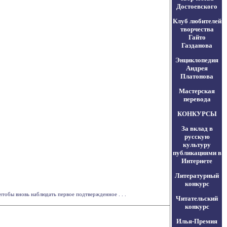
Достоевского
Клуб любителей
творчества
Гайто
Газданова
Энциклопедия
Андрея
Платонова
Мастерская
перевода
КОНКУРСЫ
За вклад в
русскую
культуру
публикациями в
Интернете
Литературный
конкурс
тобы вновь наблюдать первое подтвержденное . . .
Читательский
конкурс
Илья-Премия