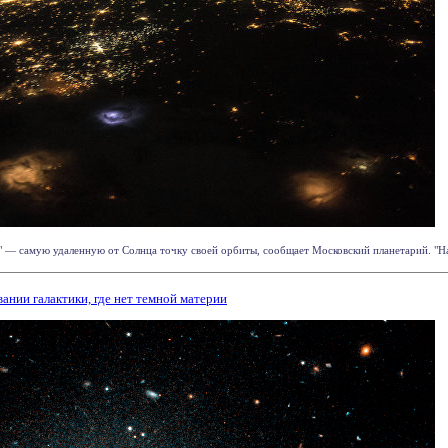
" — самую удаленную от Солнца точку своей орбиты, сообщает Московский планетарий. "Наша
нии галактики, где нет темной материи