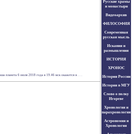
Русские храмы
и монастыри
Видеоархив
ФИЛОСОФИЯ
Современная
русская мысль
Искания и
размышления
ИСТОРИЯ
ХРОНОС
 планета 6 июля 2018 года в 19.46 мск окажется в . . .
История России
История в МГУ
Слово о полку
Игореве
Хронология и
парахронология
Астрономия и
Хронология