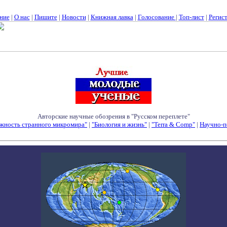
ние
|
О нас
|
Пишите
|
Новости
|
Книжная лавка
|
Голосование
|
Топ-лист
|
Регис
Авторские научные обозрения в "Русском переплете"
жность странного микромира"
|
"Биология и жизнь"
|
"Terra & Comp"
|
Научно-п
Семинары - Конференции - Симпозиумы - Конкурсы