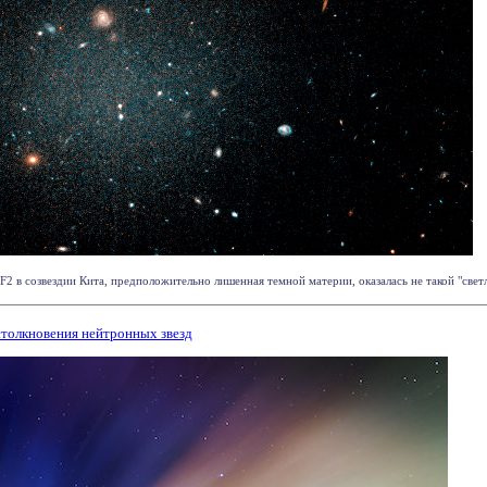
 в созвездии Кита, предположительно лишенная темной материи, оказалась не такой "светло
толкновения нейтронных звезд