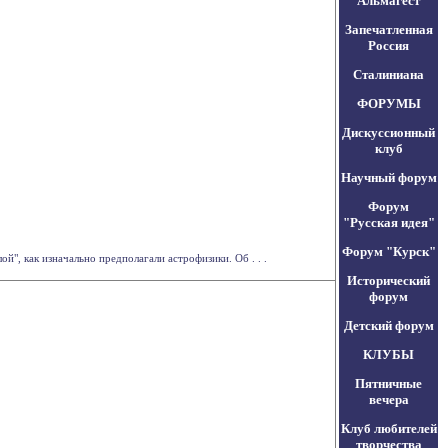
Альмагест
Запечатленная
Россия
Сталиниана
ФОРУМЫ
Дискуссионный
клуб
Научный форум
Форум
"Русская идея"
Форум "Курск"
й", как изначально предполагали астрофизики. Об . . .
Исторический
форум
Детский форум
КЛУБЫ
Пятничные
вечера
Клуб любителей
творчества