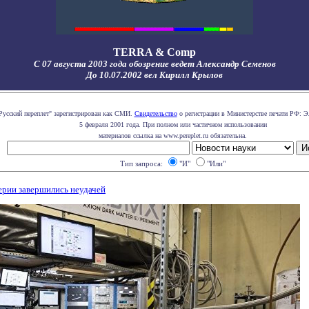
TERRA & Comp
С 07 августа 2003 года обозрение ведет Александр Семенов
До 10.07.2002 вел Кирилл Крылов
Русский переплет" зарегистрирован как СМИ.
Свидетельство
о регистрации в Министерстве печати РФ: Э
5 февраля 2001 года. При полном или частичном использовании
материалов ссылка на www.pereplet.ru обязательна.
Тип запроса:
"И"
"Или"
ерии завершились неудачей