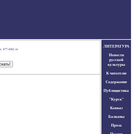
ЛИТЕРАТУРА
л. #77-4362 от
Новости
русской
культуры
К читателю
Содержание
Публицистика
"Курск"
Кавказ
Балканы
Проза
Поэзия