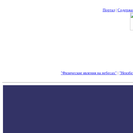
Портал
|
Содержа
"Физические явления на небесах"
|
"Неизбе