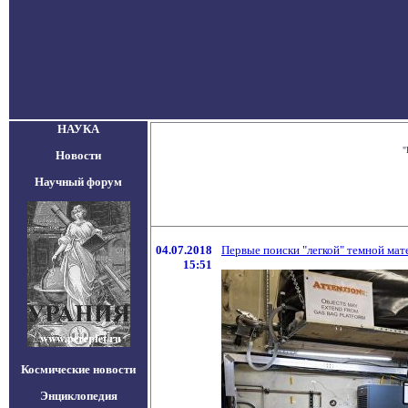
НАУКА
"
Новости
Научный форум
04.07.2018
Первые поиски "легкой" темной мат
15:51
Космические новости
Энциклопедия