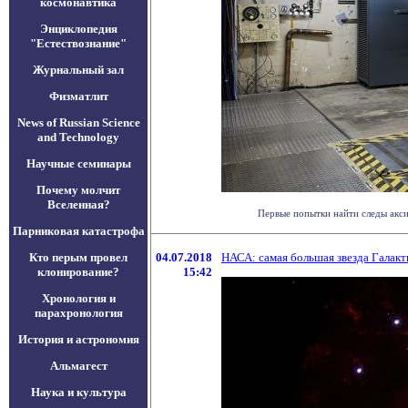
космонавтика
Энциклопедия
"Естествознание"
Журнальный зал
Физматлит
News of Russian Science
and Technology
Научные семинары
Почему молчит
Вселенная?
Первые попытки найти следы акси
Парниковая катастрофа
Кто перым провел
04.07.2018
НАСА: самая большая звезда Галакт
клонирование?
15:42
Хронология и
парахронология
История и астрономия
Альмагест
Наука и культура