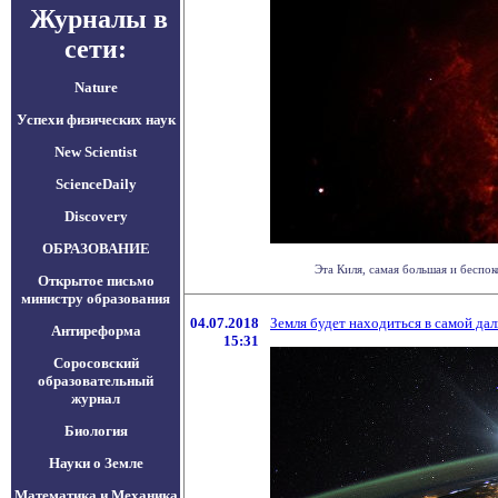
Журналы в
сети:
Nature
Успехи физических наук
New Scientist
ScienceDaily
Discovery
ОБРАЗОВАНИЕ
Эта Киля, самая большая и беспок
Открытое письмо
министру образования
04.07.2018
Земля будет находиться в самой дал
Антиреформа
15:31
Соросовский
образовательный
журнал
Биология
Науки о Земле
Математика и Механика