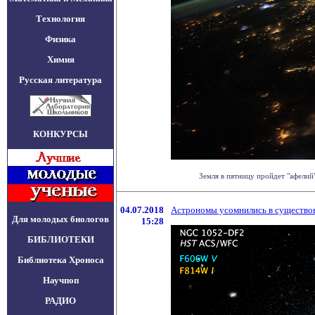
Технология
Физика
Химия
Русская литература
КОНКУРСЫ
Земля в пятницу пройдет "афелий
04.07.2018
Астрономы усомнились в существова
Для молодых биологов
15:28
БИБЛИОТЕКИ
Библиотека Хроноса
Научпоп
РАДИО