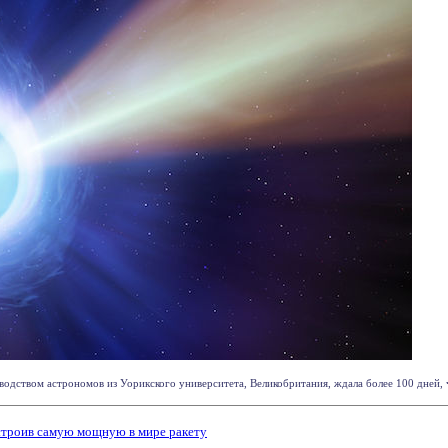
водством астрономов из Уорикского университета, Великобритания, ждала более 100 дней, ч
строив самую мощную в мире ракету