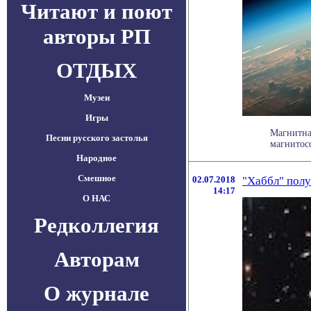
Читают и поют
авторы РП
ОТДЫХ
Музеи
Игры
Магнитна
Песни русского застолья
магнитосф
Народное
Смешное
02.07.2018
"Хаббл" полу
14:17
О НАС
Редколлегия
Авторам
О журнале