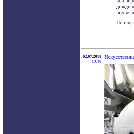
чьи пер
дождевы
почве, 
По инфо
02.07.2018
Искусственны
13:16