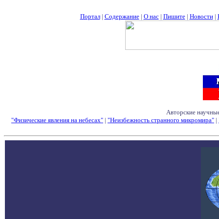
Портал
|
Содержание
|
О нас
|
Пишите
|
Новости
|
Авторские научные
"Физические явления на небесах"
|
"Неизбежность странного микромира"
|
Семинары - Конфе