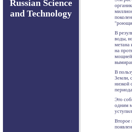
Russian Science
органик
and Technology
миллион
поколен
"роющи
В резул
воды, н
метана 
на прот
мощнейш
вымиран
В польз
Земли, 
низкой 
периода
Это со
одним м
уступил
Второе 
появлен