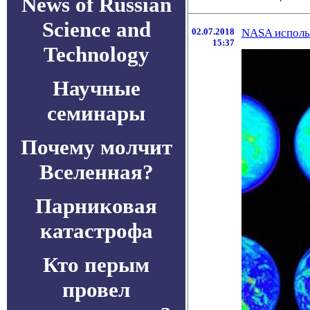
News of Russian
Science and
02.07.2018
NASA использ
15:37
Technology
Научные
семинары
Почему молчит
Вселенная?
Парниковая
катастрофа
Кто перым
провел