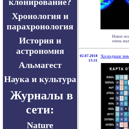
клонирование?
Хронология и
парахронология
Новое исс
История и
очень мал
астрономия
02.07.2018
Холодная зим
15:31
Альмагест
Наука и культура
Журналы в
сети:
Nature