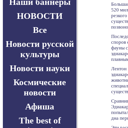
Наши баннеры
Большая
520 мил
НОВОСТИ
резкого
существ
позвон
Все
Последс
Новости русской
споров 
фауны 
культуры
эдиакар
плавны
Новости науки
Лентон 
эдиакар
Космические
животны
специал
новости
существ
Сравнив
Афиша
Эдиакар
попытал
The best of
дна пер
Эти рас