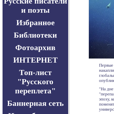
Русские писатели
и поэты
Избранное
Библиотеки
Фотоархив
ИНТЕРНЕТ
Первые 
Топ-лист
накапли
глобаль
"Русского
опублик
переплета"
"На дне
"перепа
эпоху, 
Баннерная сеть
поменят
универс