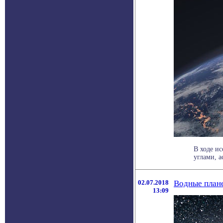
В ходе ис
углами, а
02.07.2018
Водные план
13:09