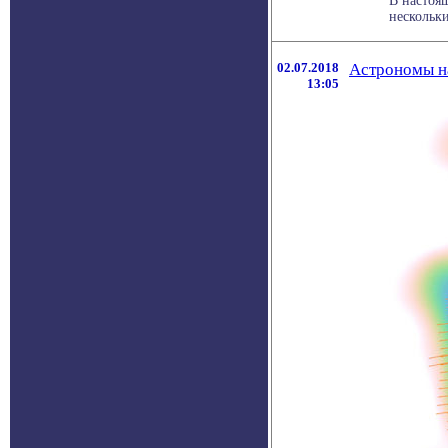
В настоящ
нескольки
02.07.2018
Астрономы н
13:05