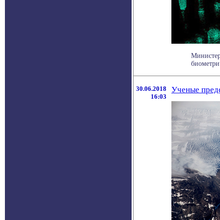
Министер
биометрич
30.06.2018
Ученые пред
16:03