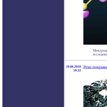
Междунар
исследова
29.06.2018
Реки покрыва
19:32