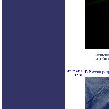
Сианьски
разработк
02.07.2018
В России раз
12:31