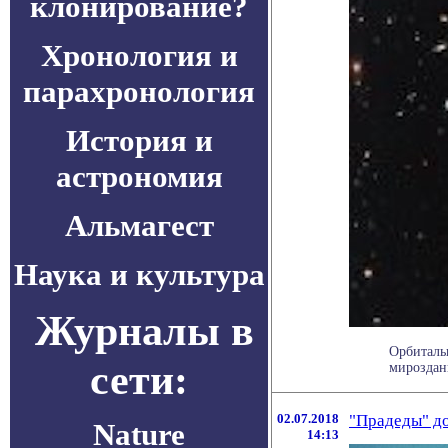
клонирование?
Хронология и
парахронология
История и
астрономия
Альмагест
Наука и культура
Журналы в
Орбиталь
сети:
мироздан
02.07.2018
"Прадеды" до
Nature
14:13