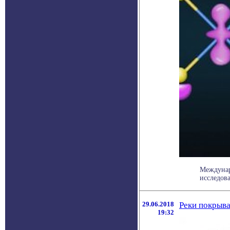
Междунар
исследова
29.06.2018
Реки покрыва
19:32