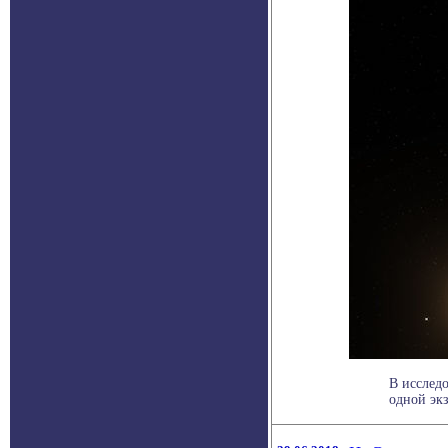
В исслед
одной экз