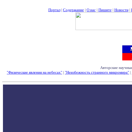
Портал
|
Содержание
|
О нас
|
Пишите
|
Новости
|
Авторские научные
"Физические явления на небесах"
|
"Неизбежность странного микромира"
|
Семинары - Конфе