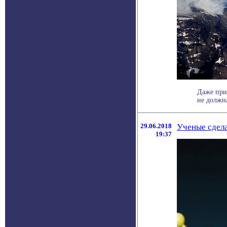
Даже при
не должна
29.06.2018
Ученые сдела
19:37