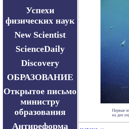
Успехи
физических наук
New Scientist
ScienceDaily
Discovery
ОБРАЗОВАНИЕ
Открытое письмо
министру
образования
Первые м
на дне пе
Антиреформа