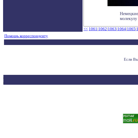
Немецкие
молекулу 
<<
1061
|
1062
|
1063
|
1064
|
1065
|
Помощь корреспонденту
Если Вы