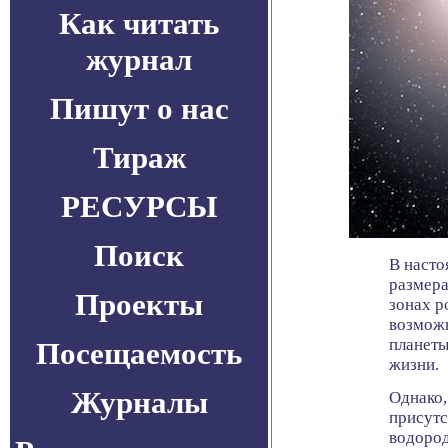
Как читать
журнал
Пишут о нас
Тираж
РЕСУРСЫ
Поиск
В насто
размера
Проекты
зонах р
возможн
планеты
Посещаемость
жизни.
Журналы
Однако,
присутс
водород