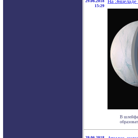
29.06.2018
На Энцеладе
15:29
В шлейфа
образоват
29.06.2018