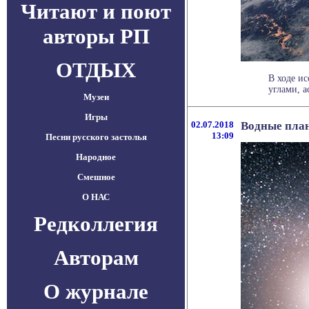
Читают и поют
авторы РП
ОТДЫХ
В ходе ис
углами, а
Музеи
Игры
02.07.2018
Водные план
13:09
Песни русского застолья
Народное
Смешное
О НАС
Редколлегия
Авторам
О журнале