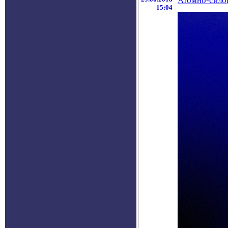
Атомно-силов
15:04