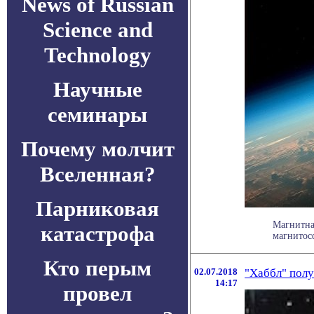
News of Russian
Science and
Technology
Научные
семинары
Почему молчит
Вселенная?
Парниковая
Магнитна
катастрофа
магнитосф
Кто перым
02.07.2018
"Хаббл" полу
14:17
провел