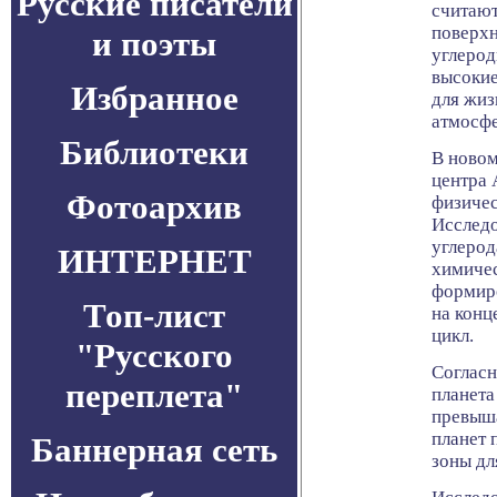
Русские писатели
считают
поверхн
и поэты
углерод
высокие
Избранное
для жиз
атмосфе
Библиотеки
В новом
центра 
Фотоархив
физичес
Исследо
углерод
ИНТЕРНЕТ
химичес
формиро
Топ-лист
на конц
цикл.
"Русского
Согласн
переплета"
планета
превыша
планет 
Баннерная сеть
зоны дл