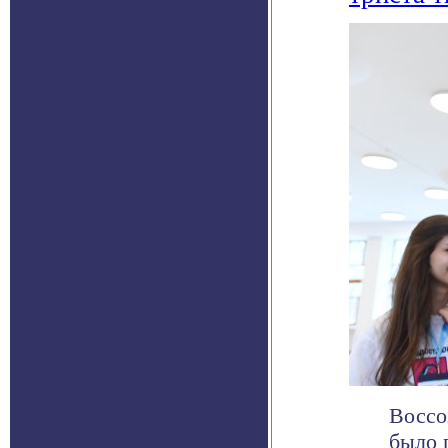
Воссо
было 