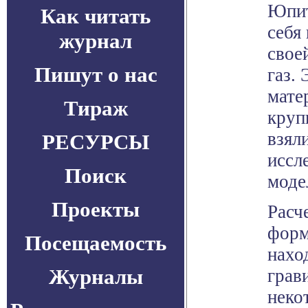
Юпит
Как читать
себя
журнал
свое
Пишут о нас
газ.
мате
Тираж
круп
взял
РЕСУРСЫ
иссл
Поиск
моде
Проекты
Расч
форм
Посещаемость
нахо
Журналы
грав
неко