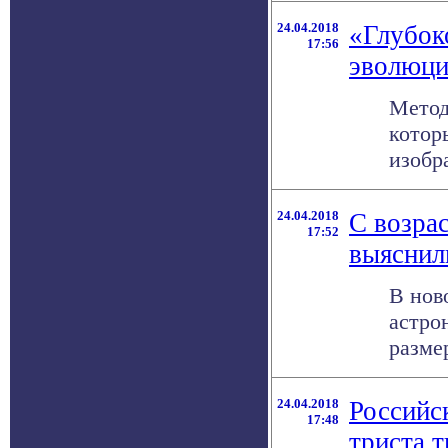
24.04.2018
«Глубок
17:56
эволюци
Метод
котор
изобра
24.04.2018
С возра
17:52
выяснил
В нов
астро
разме
24.04.2018
Российс
17:48
триста т