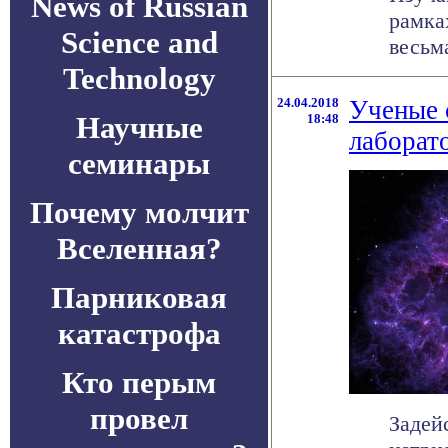
News of Russian
рамка
Science and
весьм
Technology
24.04.2018
Ученые 
Научные
18:48
лаборат
семинары
Почему молчит
Вселенная?
Парниковая
катастрофа
Кто перым
провел
Задей