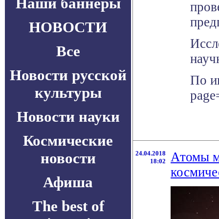
Наши баннеры
пров
пред
НОВОСТИ
Иссл
Все
науч
Новости русской
По и
культуры
page
Новости науки
Космические
новости
24.04.2018
Атомы м
18:02
космиче
Афиша
The best of