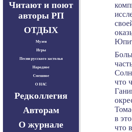
Читают и поют
комп
иссл
авторы РП
свое
ОТДЫХ
оказ
Юпит
Музеи
Игры
Боль
Песни русского застолья
част
Народное
Солн
Смешное
что 
О НАС
Гани
Редколлегия
окре
Авторам
Тома
в эт
О журнале
что 