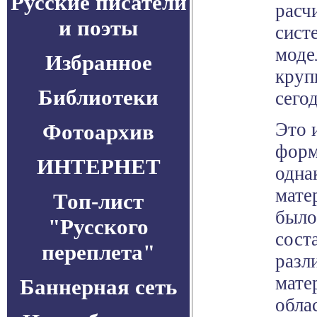
Русские писатели
расч
и поэты
сист
моде
Избранное
круп
Библиотеки
сегод
Это 
Фотоархив
форм
ИНТЕРНЕТ
одна
мате
Топ-лист
было
"Русского
сост
переплета"
разл
мате
Баннерная сеть
обла