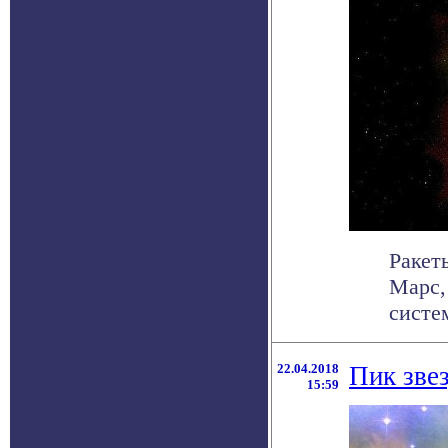
Ракет
Марс,
систе
22.04.2018
Пик зве
15:59