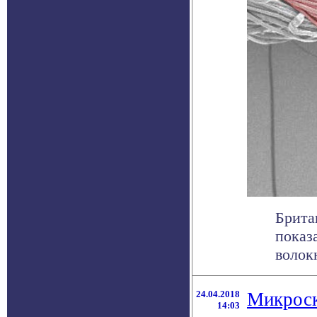
Брита
показ
волок
24.04.2018
Микроск
14:03