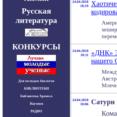
24.04.2018
Хаотиче
18:19
Русская
кодиров
литература
Амери
хешир
перем
КОНКУРСЫ
24.04.2018
«ДНК» 3
18:11
нашего 
Между
Австр
Для молодых биологов
Млечно
БИБЛИОТЕКИ
Библиотека Хроноса
24.04.2018
Сатурн
Научпоп
18:06
РАДИО
Кома