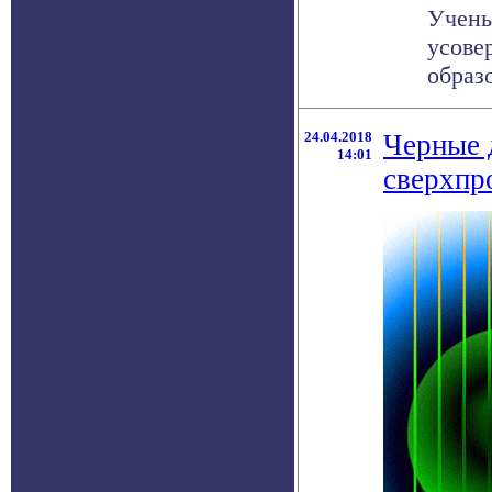
Учены
усове
образ
24.04.2018
Черные 
14:01
сверхпр