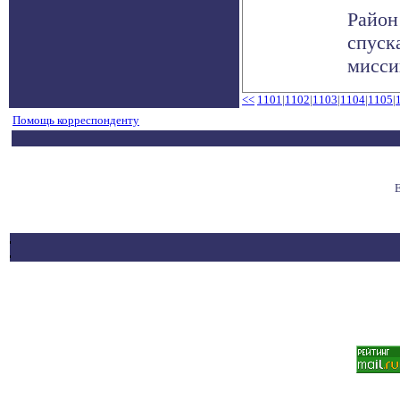
Район
спуск
мисси
<<
1101
|
1102
|
1103
|
1104
|
1105
|
Помощь корреспонденту