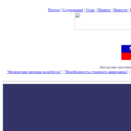
Портал
|
Содержание
|
О нас
|
Пишите
|
Новости
|
Авторские научные
"Физические явления на небесах"
|
"Неизбежность странного микромира"
|
Семинары - Конфе