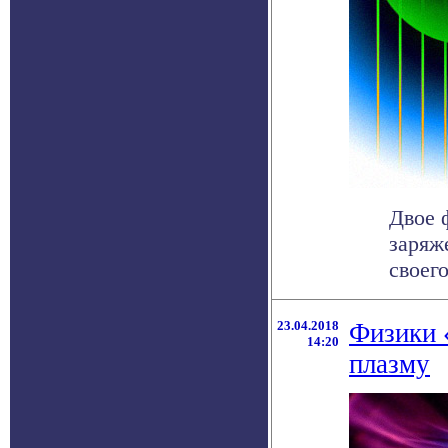
Двое 
заряж
своего
23.04.2018
Физики 
14:20
плазму