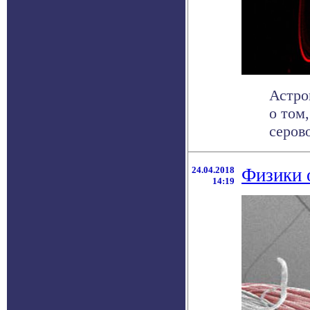
Астро
о том
серово
24.04.2018
Физики 
14:19