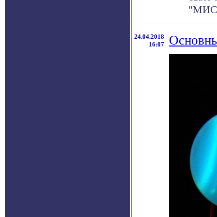
"МИСи
24.04.2018
Основны
16:07