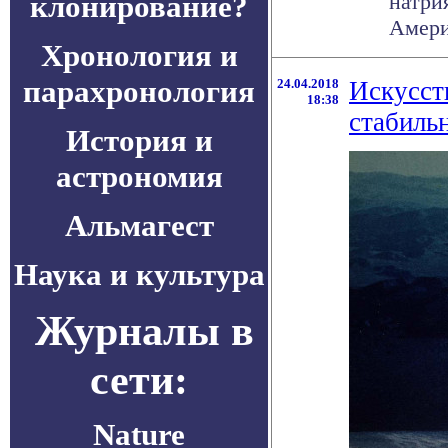
клонирование?
натри
Амери
Хронология и
парахронология
24.04.2018
Искусст
18:38
стабиль
История и
астрономия
Альмагест
Наука и культура
Журналы в
сети:
Nature