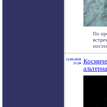
По пр
встре
посте
22.04.2018
Космиче
21:20
альтерн