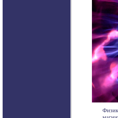
Физик
магни