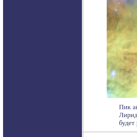
Пик а
Лирид
будет 