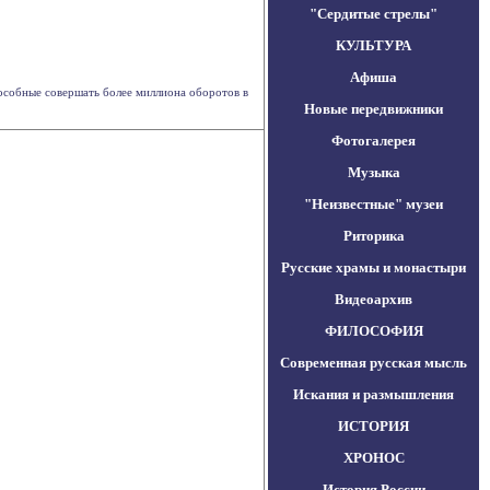
"Сердитые стрелы"
КУЛЬТУРА
Афиша
особные совершать более миллиона оборотов в
Новые передвижники
Фотогалерея
Музыка
"Неизвестные" музеи
Риторика
Русские храмы и монастыри
Видеоархив
ФИЛОСОФИЯ
Современная русская мысль
Искания и размышления
ИСТОРИЯ
ХРОНОС
История России