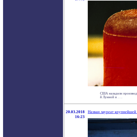
США наладили производс
й Лунной и . . .
20.03.2018
Назван лауреат крупнейшей
16:23