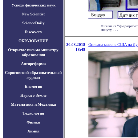
Успехи физических наук
New Scientist
ScienceDaily
Физики из Уфы разработ
минуту, . . .
Discovery
ОБРАЗОВАНИЕ
20.03.2018
Описана миссия США на Лун
18:48
Открытое письмо министру
образования
Антиреформа
Соросовский образовательный
журнал
Биология
Науки о Земле
Математика и Механика
Технология
Физика
Химия