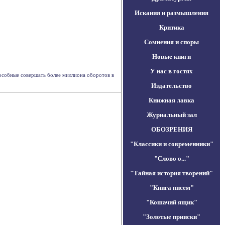
Искания и размышления
Критика
Сомнения и споры
Новые книги
У нас в гостях
особные совершать более миллиона оборотов в
Издательство
Книжная лавка
Журнальный зал
ОБОЗРЕНИЯ
"Классики и современники"
"Слово о..."
"Тайная история творений"
"Книга писем"
"Кошачий ящик"
"Золотые прииски"