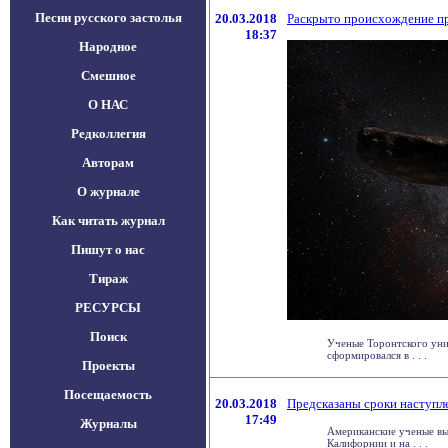
Песни русского застолья
20.03.2018
Раскрыто происхождение пр
18:37
Народное
Смешное
О НАС
Редколлегия
Авторам
О журнале
Как читать журнал
Пишут о нас
Тираж
РЕСУРСЫ
Поиск
Ученые Торонтского уни
сформировался в . . .
Проекты
Посещаемость
20.03.2018
Предсказаны сроки наступ
17:49
Журналы
Американские ученые выя
Калифорнии и на . . .