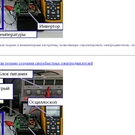
али теорию и компьютерные алгоритмы, позволяющие спроектировать электродвигатели, сп
ли теорию создания сверхбыстрых электродвигателей