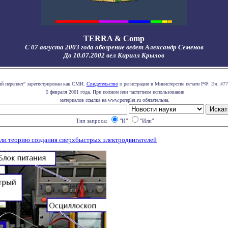
TERRA & Comp
С 07 августа 2003 года обозрение ведет Александр Семенов
До 10.07.2002 вел Кирилл Крылов
ий переплет" зарегистрирован как СМИ.
Свидетельство
о регистрации в Министерстве печати РФ: Эл. #77
5 февраля 2001 года. При полном или частичном использовании
материалов ссылка на www.pereplet.ru обязательна.
Тип запроса:
"И"
"Или"
ли теорию создания сверхбыстрых электродвигателей