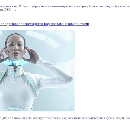
ciety инженер Роберт Зубрин описал возможную миссию SpaceX по колонизации Луны, отл
а DSG . . .
 предрекли превосходство над поэтами и юмористами
т (ИИ) в ближайшие 10 лет научится писать художественные произведения лучше людей, п