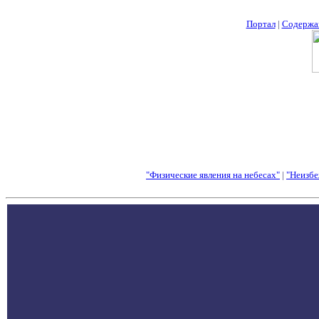
Портал
|
Содержа
"Физические явления на небесах"
|
"Неизбе