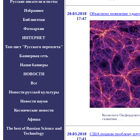
Русские писатели и поэты
Избранное
20.03.2018
Объяснено появление «дыр»
17:47
Библиотеки
Фотоархив
ИНТЕРНЕТ
Топ-лист "Русского переплета"
Баннерная сеть
Наши баннеры
НОВОСТИ
Все
Новости русской культуры
Новости науки
Космические новости
Космологи Оксфордского
Афиша
галактики. . . .
The best of Russian Science and
Technology
20.03.2018
США решили проблему плу
17:41