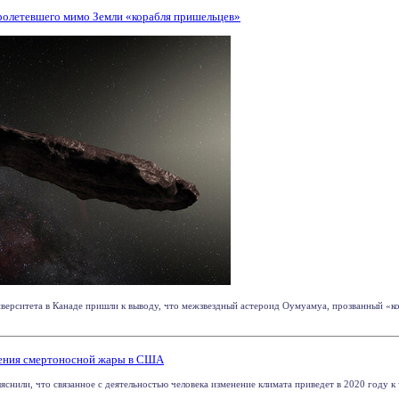
олетевшего мимо Земли «корабля пришельцев»
верситета в Канаде пришли к выводу, что межзвездный астероид Оумуамуа, прозванный «к
ления смертоносной жары в США
снили, что связанное с деятельностью человека изменение климата приведет в 2020 году 