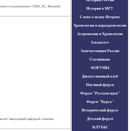
ичную от реализуемого США, ЕС, Японией,
История в МГУ
Слово о полку Игореве
Хронология и парахронология
Астрономия и Хронология
Альмагест
Запечатленная Россия
Сталиниана
ФОРУМЫ
Дискуссионный клуб
Научный форум
Форум "Русская идея"
Форум "Курск"
Исторический форум
Детский форум
олагает заведующий кафедрой сложных
КЛУБЫ