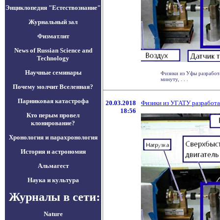
Энциклопедия "Естествознание"
Журнальный зал
Физматлит
News of Russian Science and
Technology
Научные семинары
Физики из Уфы разработ
минуту, . . .
Почему молчит Вселенная?
Парниковая катастрофа
20.03.2018
Физики из УГАТУ разработа
18:56
Кто перым провел
клонирование?
Хронология и парахронология
История и астрономия
Альмагест
Наука и культура
Журналы в сети:
Nature