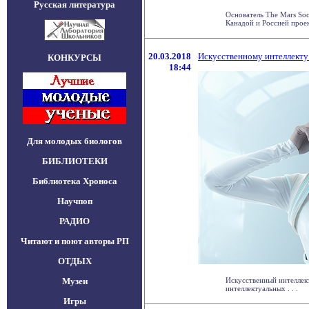
Русская литература
Основатель The Mars So
Канадой и Россией проект
20.03.2018
Искусственному интеллекту
КОНКУРСЫ
18:44
Для молодых биологов
БИБЛИОТЕКИ
Библиотека Хроноса
Научпоп
РАДИО
Читают и поют авторы РП
ОТДЫХ
Музеи
Искусственный интеллек
интеллектуальных . . .
Игры