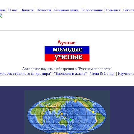
ние
|
О нас
|
Пишите
|
Новости
|
Книжная лавка
|
Голосование
|
Топ-лист
|
Регис
Авторские научные обозрения в "Русском переплете"
жность странного микромира"
|
"Биология и жизнь"
|
"Terra & Comp"
|
Научно-п
Семинары - Конференции - Симпозиумы - Конкурсы