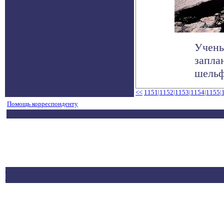
Учены
запла
шельф
<<
1151
|
1152
|
1153
|
1154
|
1155
|
Помощь корреспонденту