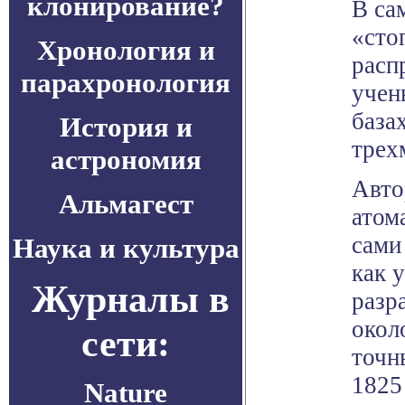
клонирование?
В са
«сто
Хронология и
расп
парахронология
учен
база
История и
трех
астрономия
Авто
Альмагест
атом
сами
Наука и культура
как 
Журналы в
разр
окол
сети:
точн
1825
Nature