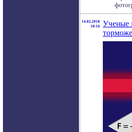
фотогр
14.02.2018
Ученые 
18:16
торможе