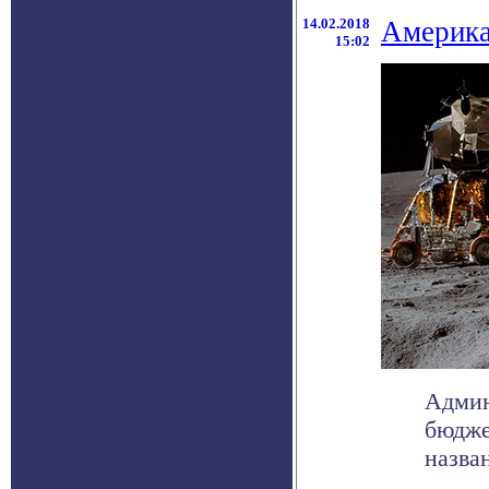
14.02.2018
Америка
15:02
Админ
бюдже
назван