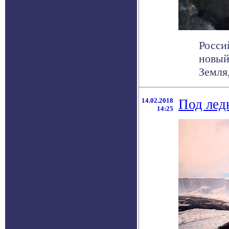
Росси
новый
Земля,
14.02.2018
Под лед
14:25