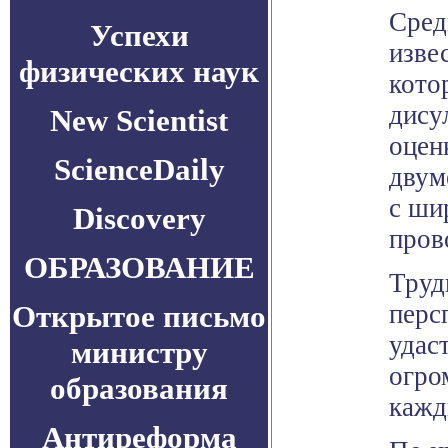
Сред
Успехи
изве
физических наук
кото
дису
New Scientist
оцен
ScienceDaily
двум
с ши
Discovery
пров
ОБРАЗОВАНИЕ
Труд
Открытое письмо
перс
удас
министру
огро
образования
кажд
Антиреформа