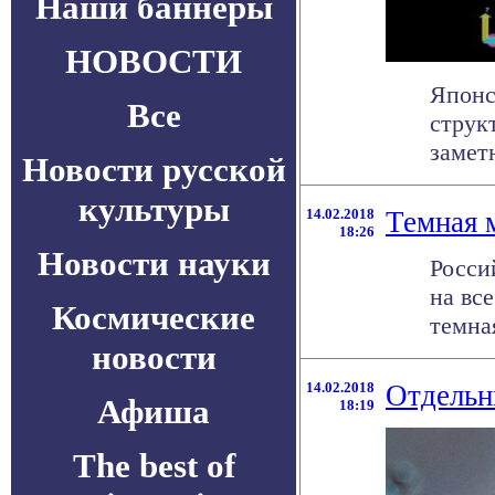
Наши баннеры
НОВОСТИ
Японс
Все
струк
заметн
Новости русской
культуры
14.02.2018
Темная 
18:26
Новости науки
Росси
на вс
Космические
темная
новости
14.02.2018
Отдельн
Афиша
18:19
The best of