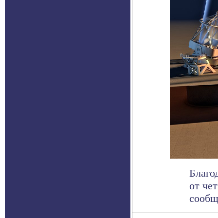
Благо
от че
сообща