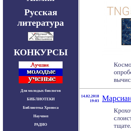
Русская
литература
КОНКУРСЫ
Космо
опроб
вычис
Для молодых биологов
14.02.2018
Марсиан
БИБЛИОТЕКИ
19:03
Библиотека Хроноса
Крохо
Научпоп
слоис
тщател
РАДИО