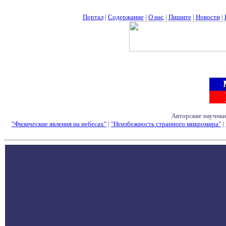
Портал
|
Содержание
|
О нас
|
Пишите
|
Новости
|
Авторские научные
"Физические явления на небесах"
|
"Неизбежность странного микромира"
|
Семинары - Конфе