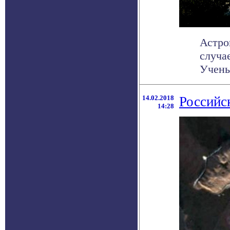
Астро
случа
Ученые
14.02.2018
Российс
14:28