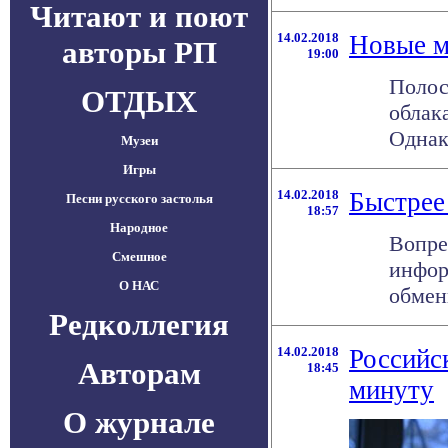
Читают и поют
14.02.2018
Новые м
авторы РП
19:00
Полос
ОТДЫХ
облак
Однако
Музеи
Игры
14.02.2018
Быстрее 
Песни русского застолья
18:57
Народное
Вопре
Смешное
инфор
О НАС
обмен
Редколлегия
14.02.2018
Российс
Авторам
18:45
минуту
О журнале