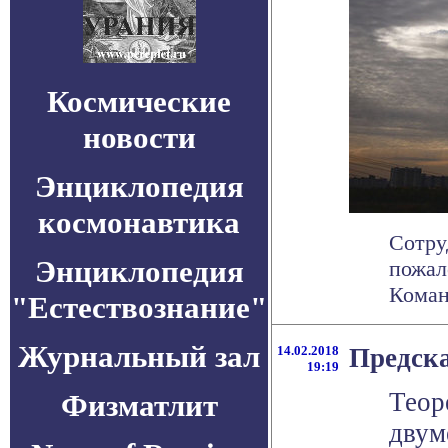
Космические
новости
Энциклопедия
космонавтика
Сотру
Энциклопедия
пожал
Команд
"Естествознание"
Журнальный зал
14.02.2018
Предск
19:19
Теор
Физматлит
двум