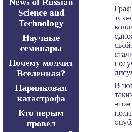
News of Russian
Граф
Science and
техн
Technology
коли
одно
Научные
свой
семинары
стал
Почему молчит
полу
Вселенная?
дису
В но
Парниковая
таки
катастрофа
этом
Кто перым
поли
опуб
провел