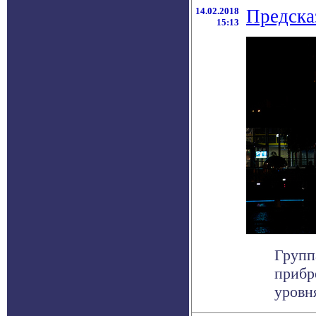
14.02.2018
Предска
15:13
Групп
прибр
уровня