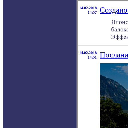
14.02.2018
Создано
14:57
Японс
балок
Эффект
14.02.2018
Послани
14:51