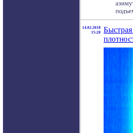
азиму
подъем
14.02.2018
Быстрая
15:28
плотнос