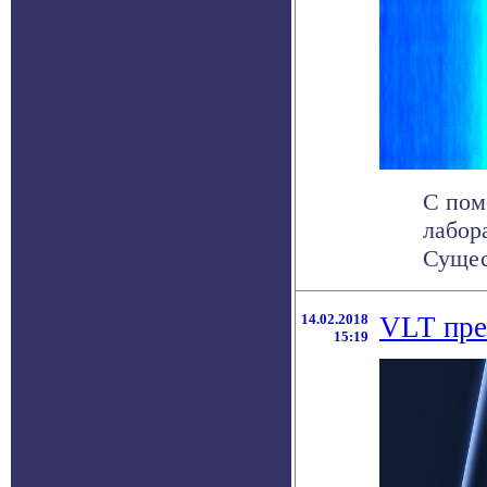
С пом
лабор
Сущес
14.02.2018
VLT пре
15:19