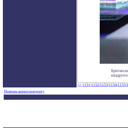
Британск
квадрупол
<<
1151
|
1152
|
1153
|
1154
|
1155
|
Помощь корреспонденту