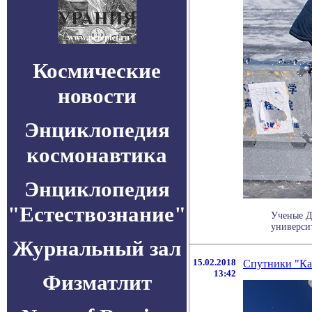
Космические
новости
Энциклопедия
космонавтика
Энциклопедия
"Естествознание"
Ученые Д
университ
Журнальный зал
15.02.2018
Cпутники "Ка
13:42
Физматлит