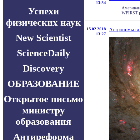
13:34
Успехи
Американс
WFIRST р
физических наук
15.02.2018
Астрономы впе
13:27
New Scientist
ScienceDaily
Discovery
ОБРАЗОВАНИЕ
Открытое письмо
министру
образования
Антиреформа