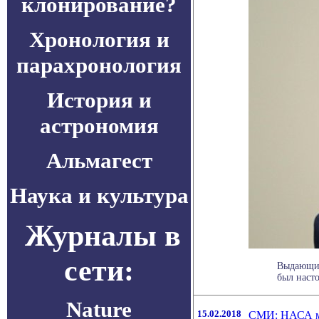
клонирование?
Хронология и
парахронология
История и
астрономия
Альмагест
Наука и культура
Журналы в
сети:
Выдающий
был насто
Nature
15.02.2018
СМИ: НАСА мо