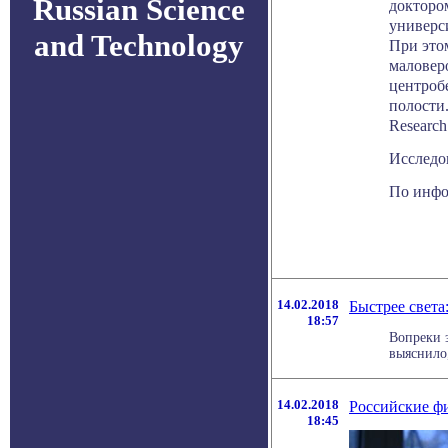
Russian Science
докторо
универси
and Technology
При это
маловер
центроб
полости
Research
Исследов
По инфо
14.02.2018
Быстрее света
18:57
Вопреки 
выяснило,
14.02.2018
Российские фи
18:45