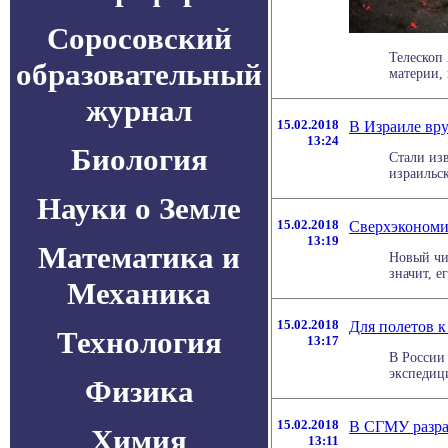
Соросовский
Телескоп
образовательный
материи, 
журнал
15.02.2018
В Израиле вр
13:24
Биология
Стали из
израильс
Науки о Земле
15.02.2018
Сверхэкономи
13:19
Математика и
Новый чип
значит, е
Механика
15.02.2018
Для полетов к
Технология
13:17
В России 
экспедици
Физика
15.02.2018
В СГМУ разраб
Химия
13:11