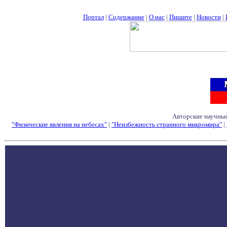
Портал
|
Содержание
|
О нас
|
Пишите
|
Новости
|
Авторские научные
"Физические явления на небесах"
|
"Неизбежность странного микромира"
|
Семинары - Конфе