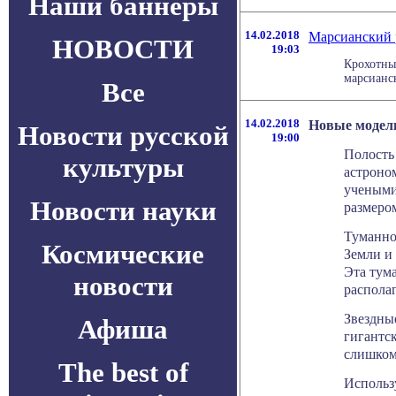
Наши баннеры
14.02.2018
Марсианский 
НОВОСТИ
19:03
Крохотны
марсианск
Все
14.02.2018
Новые модели
Новости русской
19:00
Полость
культуры
астроно
учеными
Новости науки
размеро
Туманно
Космические
Земли и
Эта тума
новости
располаг
Звездны
Афиша
гигантс
слишком
The best of
Использ