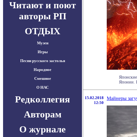
Читают и поют
авторы РП
ОТДЫХ
Музеи
Игры
Песни русского застолья
Народное
Японские
Смешное
Японии. П
О НАС
Редколлегия
15.02.2018
Майнеры загу
12:50
Авторам
О журнале