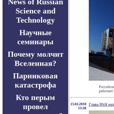
News of Russian
Science and
Technology
Научные
семинары
Почему молчит
Вселенная?
Парниковая
катастрофа
Российск
работают 
Кто перым
провел
15.02.2018
Глава РАН на
13:38