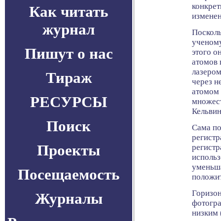
конкрет
Как читать
изменен
журнал
Посколь
ученому
Пишут о нас
этого о
атомов 
лазером
Тираж
через н
атомом 
РЕСУРСЫ
множест
Кельвин
Поиск
Сама по
регистр
Проекты
регистр
использ
уменьш
Посещаемость
положит
Горизон
Журналы
фотогра
низким 