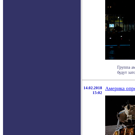
Группа а
будут зат
14.02.2018
Америка опр
15:02