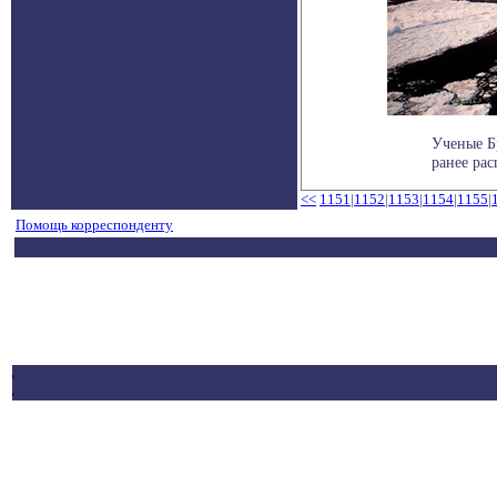
Ученые Бр
ранее рас
<<
1151
|
1152
|
1153
|
1154
|
1155
|
Помощь корреспонденту