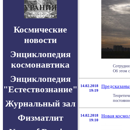
Космические
новости
Энциклопедия
космонавтика
Сотрудни
Об этом с
Энциклопедия
14.02.2018
Предсказаны
"Естествознание"
19:19
Теоретич
постоянно
Журнальный зал
Физматлит
14.02.2018
Новая космол
19:10