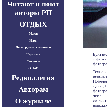
Читают и поют
авторы РП
ОТДЫХ
Музеи
Игры
Песни русского застолья
Британс
Народное
зафикси
Смешное
фотогра
О НАС
Техноло
Редколлегия
использ
Нобелев
Дэвид Н
Авторам
фотогра
честь р
О журнале
создает
напряже