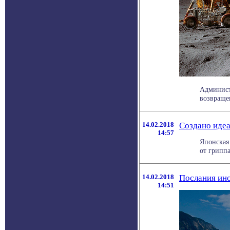
Админист
возвращен
14.02.2018
Создано идеа
14:57
Японская 
от гриппа
14.02.2018
Послания ино
14:51