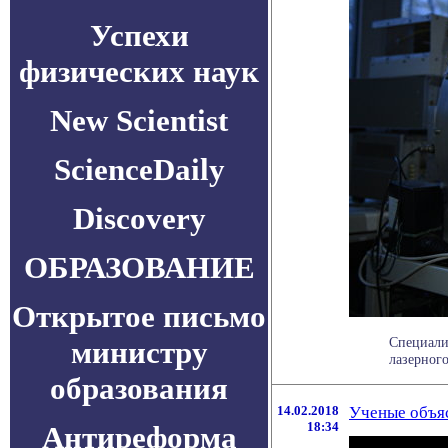
Успехи
физических наук
New Scientist
ScienceDaily
Discovery
ОБРАЗОВАНИЕ
Открытое письмо
Специали
министру
лазерного
образования
14.02.2018
Ученые объя
18:34
Антиреформа