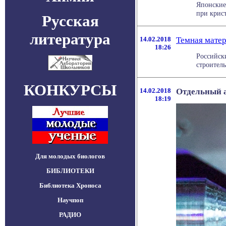
Японские
при крист
Русская
литература
14.02.2018
Темная матер
18:26
Российск
строитель
КОНКУРСЫ
14.02.2018
Отдельный 
18:19
Для молодых биологов
БИБЛИОТЕКИ
Библиотека Хроноса
Научпоп
РАДИО