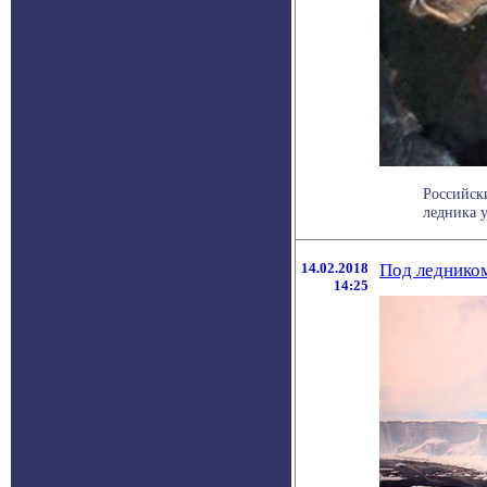
Российск
ледника у
14.02.2018
Под леднико
14:25