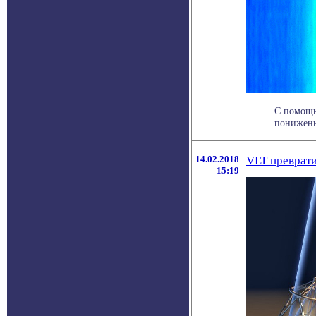
С помощь
пониженн
14.02.2018
VLT преврати
15:19