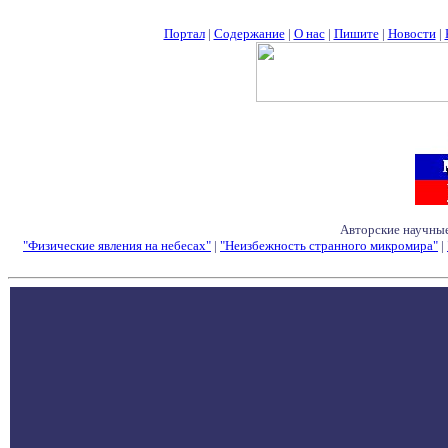
Портал
|
Содержание
|
О нас
|
Пишите
|
Новости
|
Авторские научные
"Физические явления на небесах"
|
"Неизбежность странного микромира"
|
Семинары - Конфе