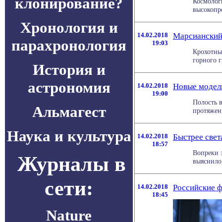
клонирование?
Космолог
высокопр
Хронология и
14.02.2018
Марсианский
парахронология
19:03
Крохотны
горного г
История и
астрономия
14.02.2018
Новые модели
19:00
Полость 
Альмагест
протяжени
Наука и культура
14.02.2018
Быстрее свет
18:57
Вопреки 
Журналы в
выяснило,
сети:
14.02.2018
Российские ф
18:45
Nature