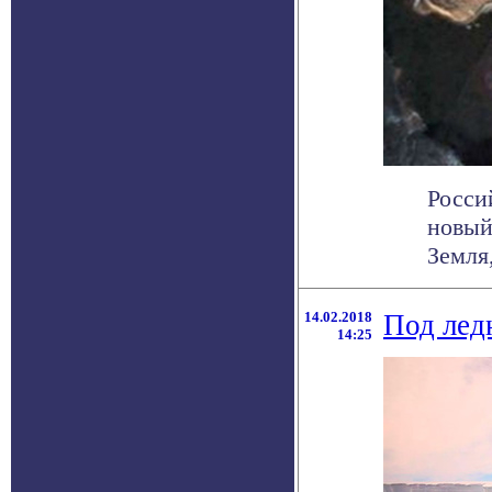
Росси
новый
Земля,
14.02.2018
Под лед
14:25