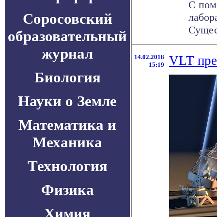
С пом
Соросовский
лабор
Сущес
образовательный
журнал
14.02.2018
VLT пре
15:19
Биология
Науки о Земле
Математика и
Механика
Технология
Физика
Химия