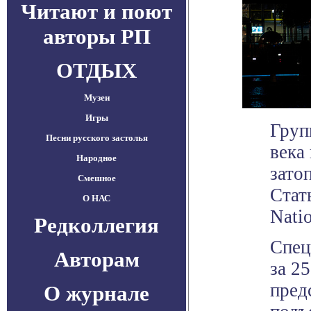
Читают и поют
авторы РП
ОТДЫХ
Музеи
Игры
Груп
Песни русского застолья
века
Народное
зато
Смешное
Стат
О НАС
Nati
Редколлегия
Спец
Авторам
за 2
пред
О журнале