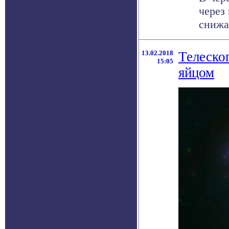
через
снижае
13.02.2018
Телеско
15:05
яйцом