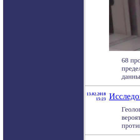
68 пр
преде
данные
13.02.2018
Исследо
15:23
Геоло
вероя
против