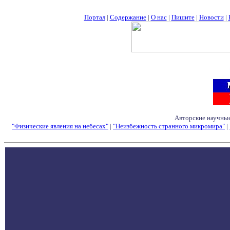
Портал
|
Содержание
|
О нас
|
Пишите
|
Новости
|
Авторские научные
"Физические явления на небесах"
|
"Неизбежность странного микромира"
|
Семинары - Конфе