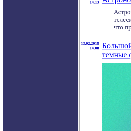
14:13
Астро
телес
что пр
13.02.2018
Большой
14:08
темные 