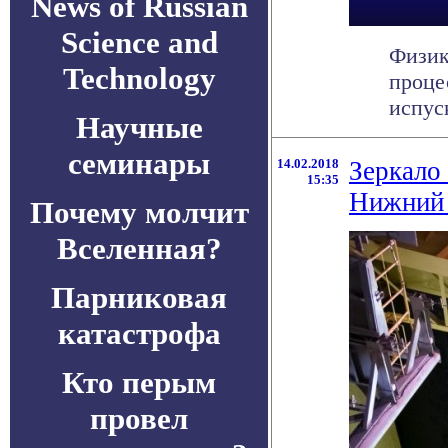
News of Russian
Science and
Физик
Technology
проце
испуск
Научные
семинары
14.02.2018
Зеркало
15:35
Нижний
Почему молчит
Вселенная?
Парниковая
катастрофа
Кто перым
провел