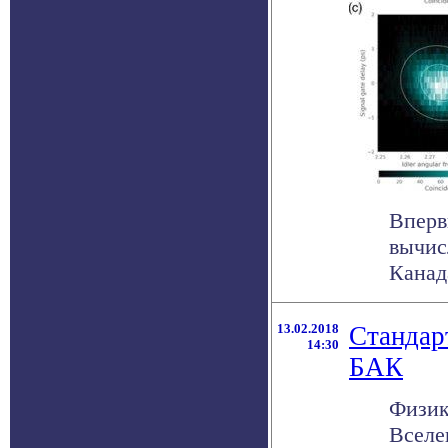
Вперв
вычис
Канада
13.02.2018
Стандар
14:30
БАК
Физик
Вселе