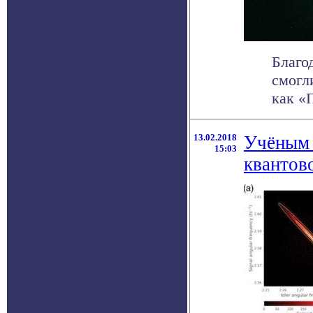
Благо
смогл
как «П
13.02.2018
Учёным 
15:03
квантов