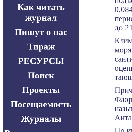
подъ
Как читать
0,08
журнал
пери
до 2
Пишут о нас
Клим
Тираж
моря
сант
РЕСУРСЫ
оцен
Поиск
тающ
Проекты
Прич
Флор
Посещаемость
назы
Анта
Журналы
По ин