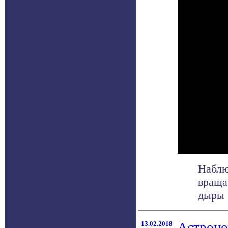
Наблю
враща
дыры б
13.02.2018
Астроно