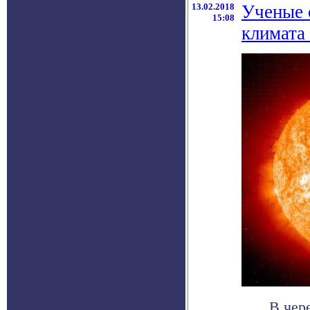
13.02.2018
Ученые 
15:08
климата
В чер