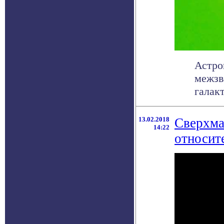
Астро
межзв
галакт
13.02.2018
Сверхма
14:22
относит