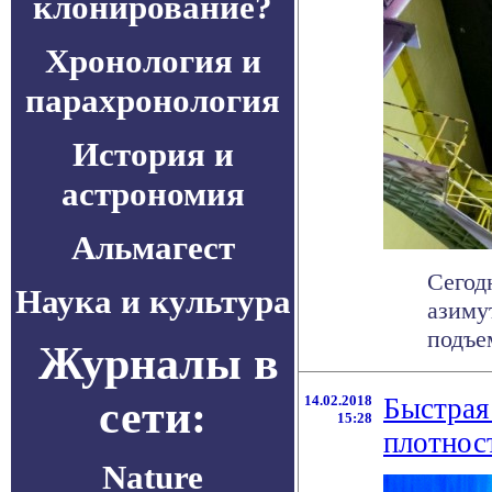
клонирование?
Хронология и
парахронология
История и
астрономия
Альмагест
Сегод
Наука и культура
азиму
подъем
Журналы в
сети:
14.02.2018
Быстрая
15:28
плотнос
Nature