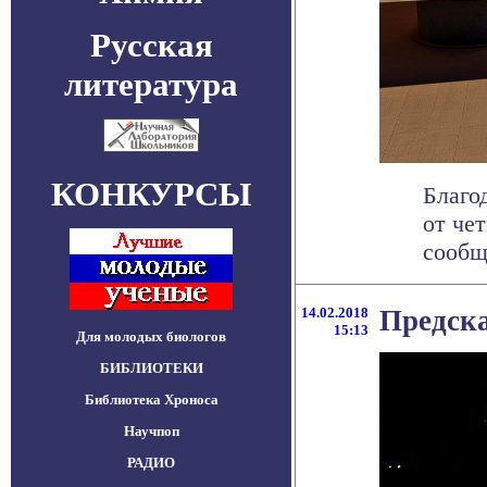
Русская
литература
КОНКУРСЫ
Благо
от че
сообща
14.02.2018
Предска
15:13
Для молодых биологов
БИБЛИОТЕКИ
Библиотека Хроноса
Научпоп
РАДИО