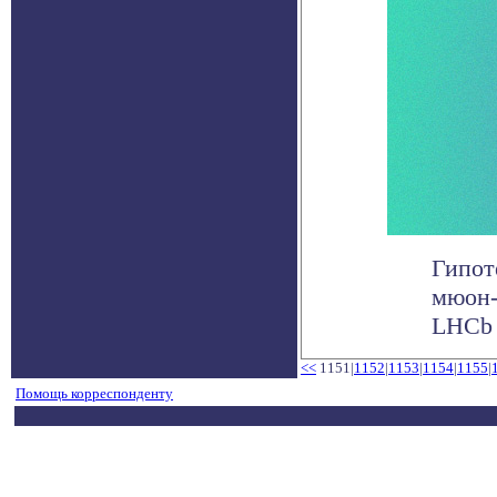
Гипот
мюон-
LHCb 
<<
1151|
1152
|
1153
|
1154
|
1155
|
Помощь корреспонденту