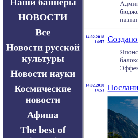
Наши баннеры
Админ
бюдже
НОВОСТИ
назван
Все
14.02.2018
Создано
14:57
Новости русской
Японс
культуры
балок
Эффект
Новости науки
14.02.2018
Послани
Космические
14:51
новости
Афиша
The best of