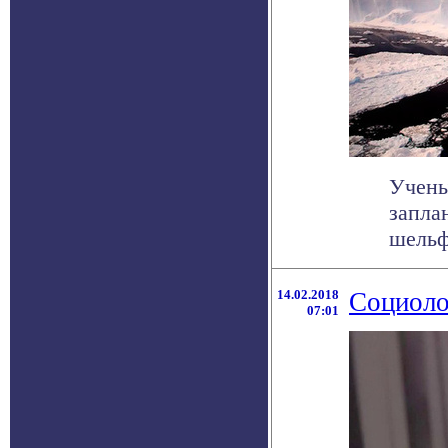
Учены
запла
шельф
14.02.2018
Социоло
07:01