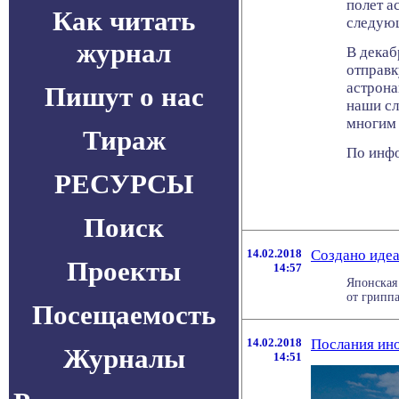
полет а
Как читать
следую
журнал
В декаб
отправк
астрона
Пишут о нас
наши сл
многим
Тираж
По инфо
РЕСУРСЫ
Поиск
14.02.2018
Создано идеа
Проекты
14:57
Японская 
от гриппа
Посещаемость
14.02.2018
Послания ино
Журналы
14:51