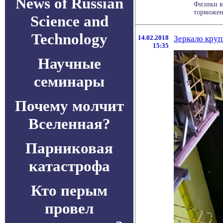
News of Russian
Физики в
торможени
Science and
Technology
14.02.2018
Зеркало круп
15:35
Научные
семинары
Почему молчит
Вселенная?
Парниковая
катастрофа
Кто перым
провел