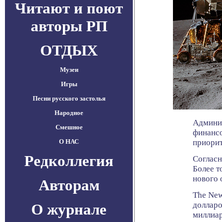
Читают и поют
авторы РП
ОТДЫХ
Музеи
Игры
Песни русского застолья
Народное
Админис
Смешное
финансо
О НАС
приорит
Редколлегия
Согласн
Более т
нового 
Авторам
The New
долларо
О журнале
миллиар