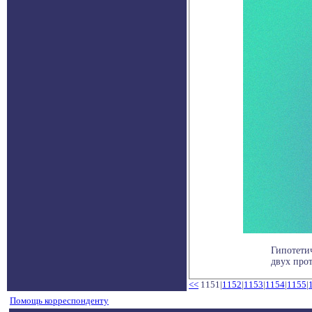
Гипотети
двух прот
<<
1151|
1152
|
1153
|
1154
|
1155
|
Помощь корреспонденту