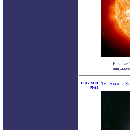
В череде
напряженн
13.02.2018
Телескопы Ха
15:05