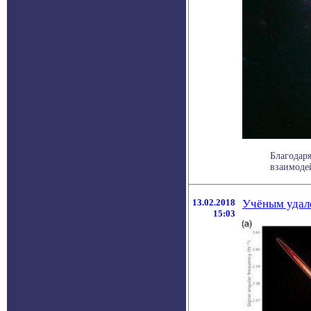
Благодар
взаимодей
13.02.2018
Учёным удало
15:03