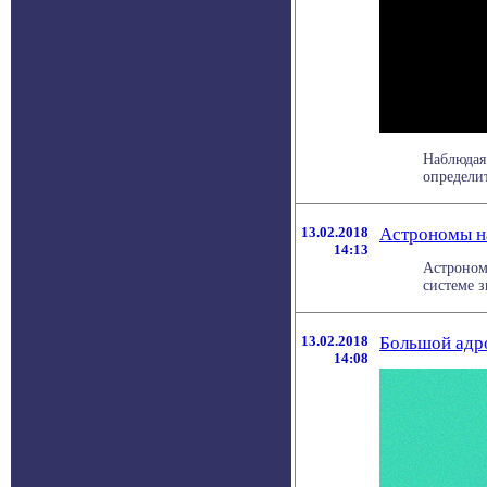
Наблюдая
определит
13.02.2018
Астрономы н
14:13
Астроном
системе з
13.02.2018
Большой адро
14:08