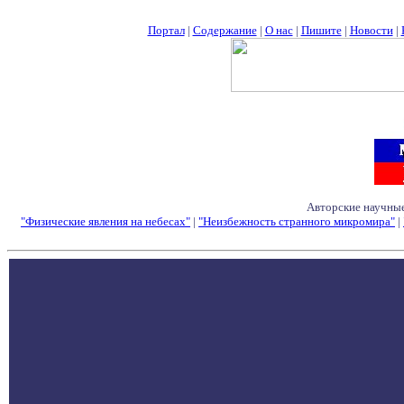
Портал
|
Содержание
|
О нас
|
Пишите
|
Новости
|
Авторские научные
"Физические явления на небесах"
|
"Неизбежность странного микромира"
|
Семинары - Конфе