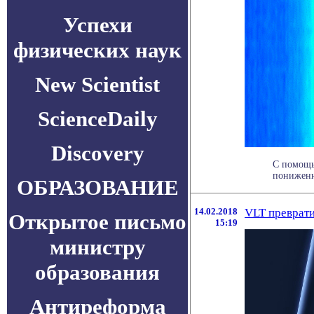
Успехи
физических наук
New Scientist
ScienceDaily
Discovery
С помощь
пониженн
ОБРАЗОВАНИЕ
14.02.2018
VLT преврати
Открытое письмо
15:19
министру
образования
Антиреформа