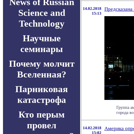
News of Russian
14.02.2018
Предсказана 
Science and
15:13
Technology
Научные
семинары
Почему молчит
Вселенная?
Парниковая
катастрофа
Группа а
Кто перым
города во
провел
14.02.2018
Америка опр
15:02