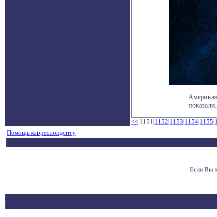
Американ
показали,
<<
1151|
1152
|
1153
|
1154
|
1155
|
Помощь корреспонденту
Если Вы 