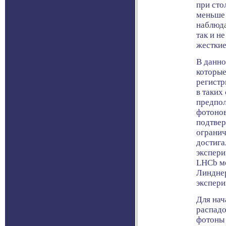
при сто
меньше 
наблюда
так и н
жесткие
В данно
которые
регистр
в таких
предпол
фотонов
подтвер
огранич
достига
экспери
LHCb мо
Линдне
экспери
Для нач
распадо
фотоны 