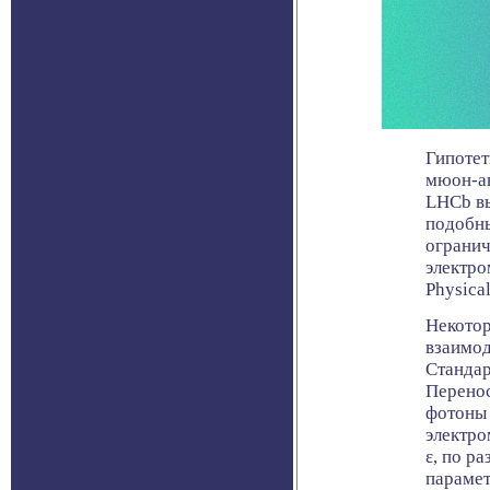
Гипотет
мюон-ан
LHCb вы
подобны
огранич
электро
Physica
Некотор
взаимод
Стандар
Перенос
фотоны 
электро
ε, по р
парамет