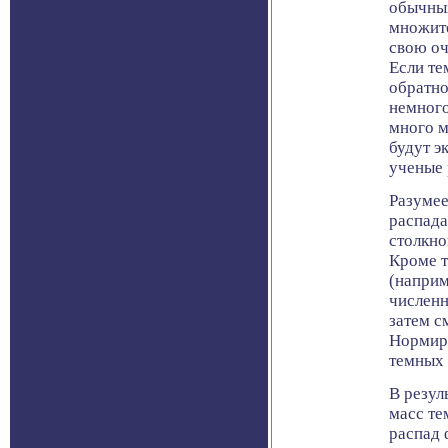
обычных
множите
свою оч
Если те
обратно
немного
много м
будут э
ученые 
Разумее
распада
столкно
Кроме т
(наприм
численн
затем с
Нормиру
темных 
В резул
масс те
распад 