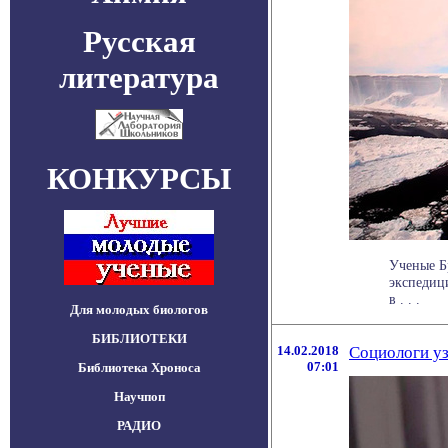
Русская
литература
КОНКУРСЫ
Ученые Бр
экспедиц
в . . .
Для молодых биологов
БИБЛИОТЕКИ
14.02.2018
Социологи уз
07:01
Библиотека Хроноса
Научпоп
РАДИО