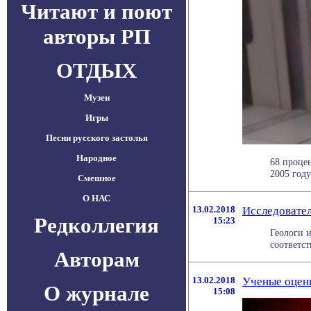
Читают и поют
авторы РП
ОТДЫХ
Музеи
Игры
Песни русского застолья
Народное
68 проце
2005 году
Смешное
О НАС
13.02.2018
Исследовате
Редколлегия
15:23
Геологи 
соответст
Авторам
13.02.2018
Ученые оцен
О журнале
15:08