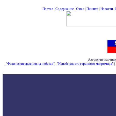
Портал
|
Содержание
|
О нас
|
Пишите
|
Новости
|
Авторские научные
"Физические явления на небесах"
|
"Неизбежность странного микромира"
|
Семинары - Конфе