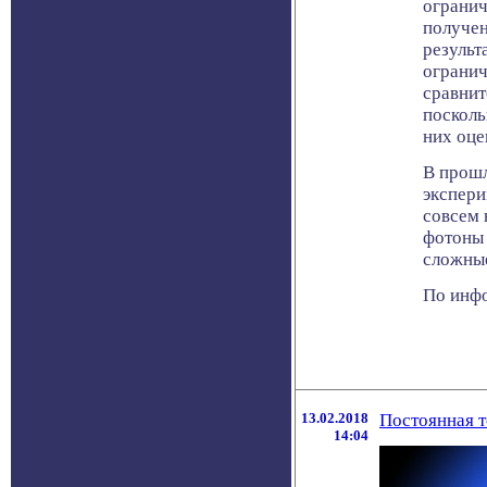
огранич
получен
результ
огранич
сравнит
посколь
них оце
В прошл
экспери
совсем 
фотоны 
сложные
По инфо
13.02.2018
Постоянная т
14:04