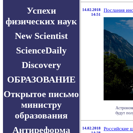
Успехи
14.02.2018
Послания ино
14:51
физических наук
New Scientist
ScienceDaily
Discovery
ОБРАЗОВАНИЕ
Открытое письмо
министру
Астроном
образования
будут пол
Антиреформа
14.02.2018
Российские ш
14:28