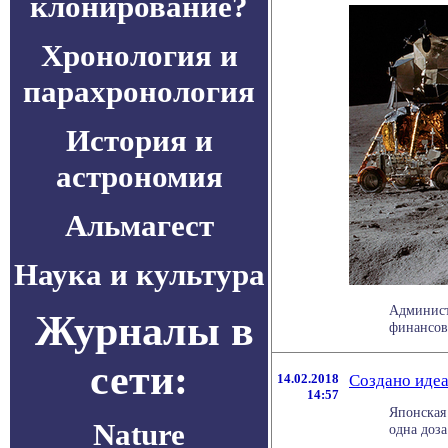
клонирование?
Хронология и
парахронология
История и
астрономия
Альмагест
Наука и культура
Админист
Журналы в
финансовы
сети:
14.02.2018
Создано идеа
14:57
Японская
Nature
одна доза