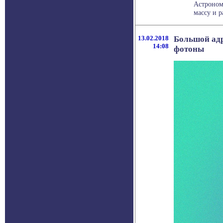
Астроном
массу и р
13.02.2018
Большой адр
14:08
фотоны