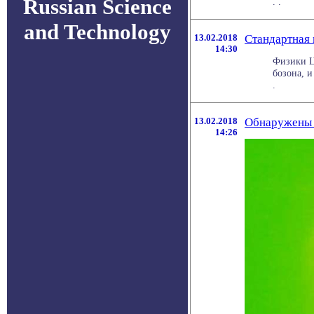
Russian Science
. .
and Technology
13.02.2018
Стандартная
14:30
Физики Ц
бозона, 
.
13.02.2018
Обнаружены 
14:26