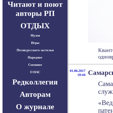
Читают и поют
авторы РП
ОТДЫХ
Музеи
Игры
Квант
Песни русского застолья
однов
Народное
Смешное
01.06.2017
Самарс
О НАС
18:44
Редколлегия
Сама
служ
Авторам
«Вед
О журнале
пате