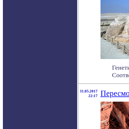
Генет
Соотв
31.05.2017
Пересмо
22:17