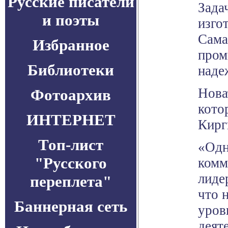
Русские писатели
Зада
и поэты
изго
Сама
Избранное
пром
Библиотеки
наде
Нова
Фотоархив
кото
ИНТЕРНЕТ
Кирг
Топ-лист
«Одн
"Русского
комм
лиде
переплета"
что 
Баннерная сеть
уров
деят