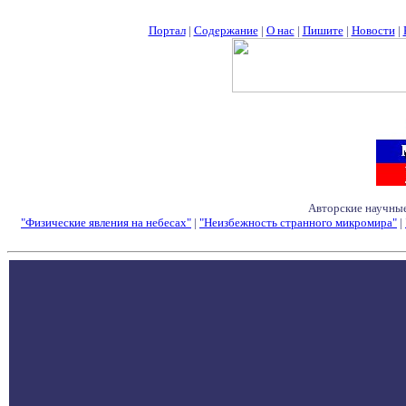
Портал
|
Содержание
|
О нас
|
Пишите
|
Новости
|
Авторские научные
"Физические явления на небесах"
|
"Неизбежность странного микромира"
|
Семинары - Конфе