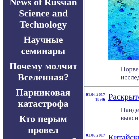
News of Russian
Science and
Technology
Научные
семинары
Почему молчит
Норве
Вселенная?
исслед
Парниковая
01.06.2017
Раскрыт
19:46
катастрофа
Панде
Кто перым
выясни
провел
01.06.2017
Китайск