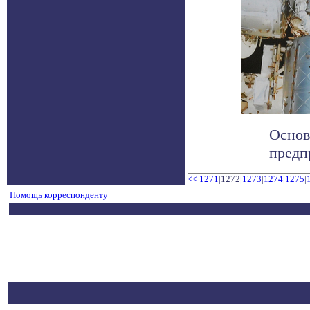
Основ
предп
<<
1271
|1272|
1273
|
1274
|
1275
|
Помощь корреспонденту