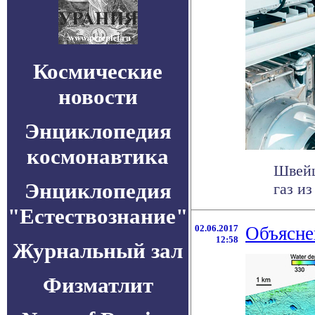
Космические
новости
Энциклопедия
космонавтика
Швейц
Энциклопедия
газ и
"Естествознание"
02.06.2017
Объясне
12:58
Журнальный зал
Физматлит