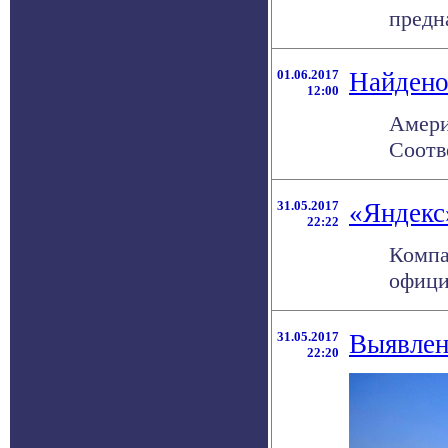
предн
01.06.2017
Найдено
12:00
Амери
Соотв
31.05.2017
«Яндекс
22:22
Компа
офици
31.05.2017
Выявлен
22:20