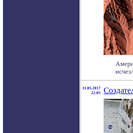
Амери
исчезл
31.05.2017
Создате
22:05