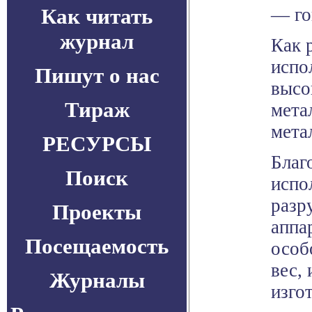
Как читать
— го
журнал
Как 
испо
Пишут о нас
высо
Тираж
мета
мета
РЕСУРСЫ
Благ
Поиск
испо
разр
Проекты
аппа
Посещаемость
особ
вес,
Журналы
изго