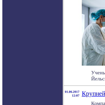
Учены
Йельс
01.06.2017
Крупней
12:07
Компа