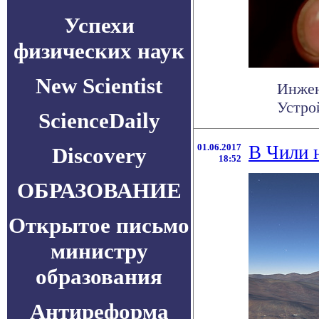
Успехи
физических наук
New Scientist
Инжен
Устро
ScienceDaily
01.06.2017
В Чили 
Discovery
18:52
ОБРАЗОВАНИЕ
Открытое письмо
министру
образования
Антиреформа