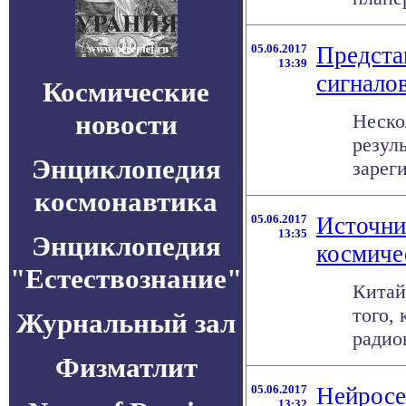
05.06.2017
Предста
13:39
сигнало
Космические
новости
Неско
резул
Энциклопедия
зареги
космонавтика
05.06.2017
Источни
13:35
Энциклопедия
космиче
"Естествознание"
Китай
того,
Журнальный зал
радио
Физматлит
05.06.2017
Нейросе
13:32