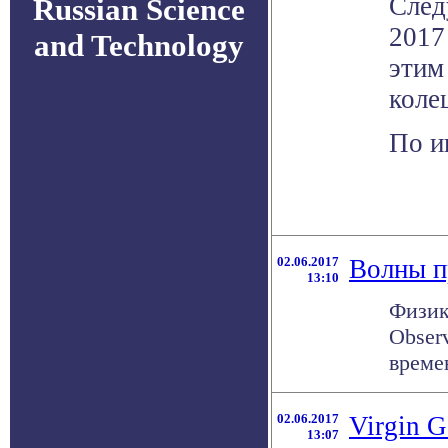
След
Russian Science
2017
and Technology
этим
коле
По и
02.06.2017
Волны п
13:10
Физики
Obser
време
02.06.2017
Virgin G
13:07