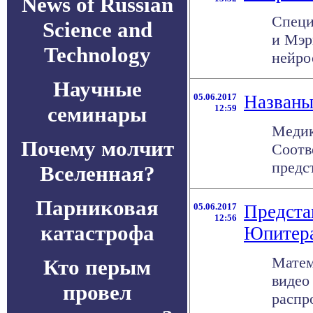
News of Russian
Специ
Science and
и Мэр
Technology
нейрос
Научные
05.06.2017
Названы
семинары
12:59
Медик
Почему молчит
Соотв
предст
Вселенная?
Парниковая
05.06.2017
Предста
12:56
катастрофа
Юпитер
Матем
Кто перым
видео
провел
распро