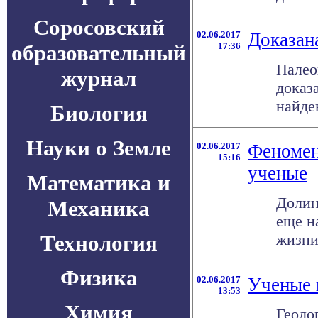
Соросовский
02.06.2017
Доказан
образовательный
17:36
Палео
журнал
доказ
найден
Биология
Науки о Земле
02.06.2017
Феномен
15:16
ученые
Математика и
Долин
Механика
еще н
Технология
жизни
Физика
02.06.2017
Ученые 
13:53
Химия
Геоло