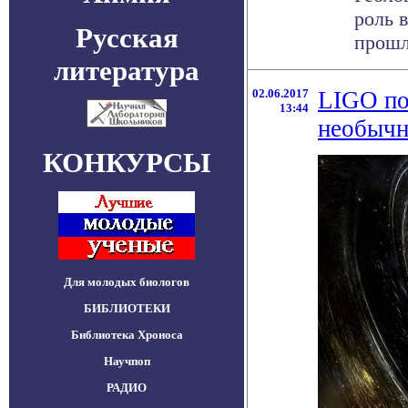
роль 
Русская
прошл
литература
02.06.2017
LIGO по
13:44
необычн
КОНКУРСЫ
Для молодых биологов
БИБЛИОТЕКИ
Библиотека Хроноса
Научпоп
РАДИО