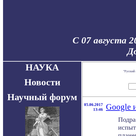
С 07 августа 2
Д
НАУКА
"Русский
Новости
Научный форум
05.06.2017
Google 
13:46
Подра
испыт
плане