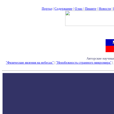
Портал
|
Содержание
|
О нас
|
Пишите
|
Новости
|
Авторские научные
"Физические явления на небесах"
|
"Неизбежность странного микромира"
|
Семинары - Конфе