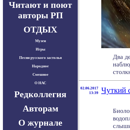
Читают и поют
авторы РП
ОТДЫХ
Музеи
Игры
Два д
Песни русского застолья
наблю
Народное
столк
Смешное
О НАС
02.06.2017
Чуткий 
Редколлегия
13:39
Авторам
Биоло
водоп
О журнале
слыши