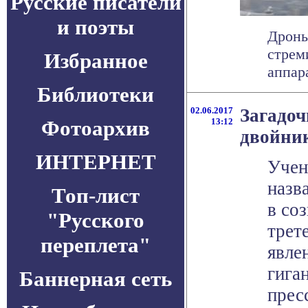
Русские писатели
и поэты
Дроны
стрем
Избранное
аппара
Библиотеки
02.06.2017
Загадоч
Фотоархив
13:12
двойни
ИНТЕРНЕТ
Учен
назв
Топ-лист
в со
"Русского
трет
переплета"
явле
гига
Баннерная сеть
прес