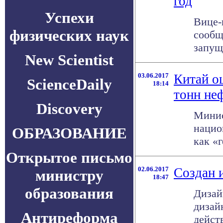
год
Успехи
Вице-
физических наук
сообщ
запуще
New Scientist
03.06.2017
Китай о
ScienceDaily
18:14
тонн не
Discovery
Минис
нацио
ОБРАЗОВАНИЕ
как «г
Открытое письмо
02.06.2017
Создан 
министру
18:47
образования
Дизай
дизай
Антиреформа
дейст