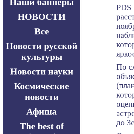
Наши баннеры
PDS 
НОВОСТИ
расс
нояб
Все
набл
кото
Новости русской
ярко
культуры
По с
Новости науки
объя
Космические
(пла
кото
новости
оцен
Афиша
астр
до З
The best of