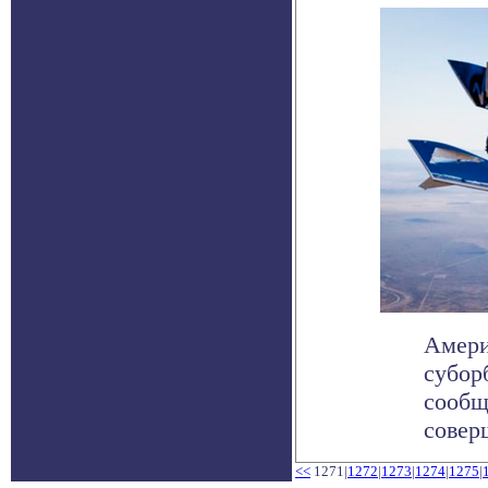
Амери
субор
сообщ
соверш
<<
1271|
1272
|
1273
|
1274
|
1275
|