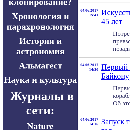
клонирование?
04.06.2017
Искусст
Хронология и
15:41
45 лет
парахронология
Потре
История и
превз
позади
астрономия
Альмагест
04.06.2017
Первый 
14:20
Байкону
Наука и культура
Первы
Журналы в
кораб
Об эт
сети:
04.06.2017
Запуск 
Nature
14:16