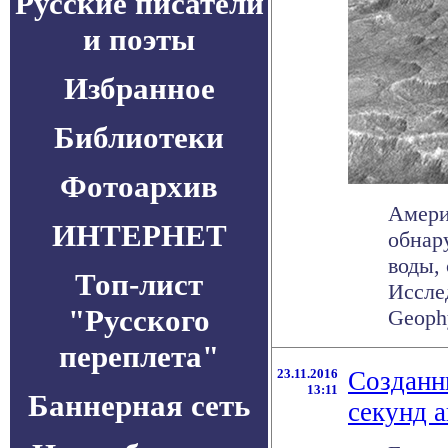
Русские писатели
и поэты
Избранное
Библиотеки
Фотоархив
Амери
ИНТЕРНЕТ
обнар
воды,
Топ-лист
Иссле
"Русского
Geophy
переплета"
23.11.2016
Созданн
13:11
Баннерная сеть
секунд 