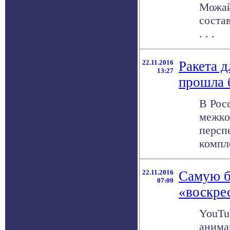
Можай
соста
. . .
22.11.2016
Ракета д
13:27
прошла 
В Рос
межко
персп
компле
22.11.2016
Самую б
07:09
«воскре
YouTu
анима