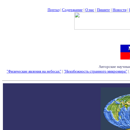
Портал
|
Содержание
|
О нас
|
Пишите
|
Новости
|
Авторские научные
"Физические явления на небесах"
|
"Неизбежность странного микромира"
|
Семинары - Конфе