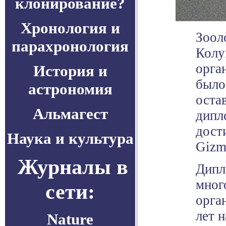
клонирование?
Хронология и
Зоол
парахронология
Колу
орга
История и
было
астрономия
оста
Альмагест
дипл
дост
Наука и культура
Gizm
Журналы в
Дипл
мног
сети:
орга
лет 
Nature