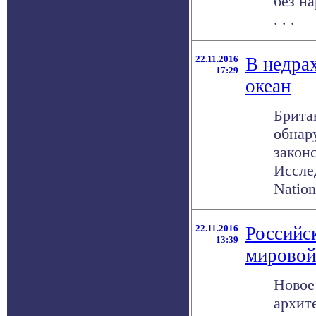
без н
. . .
22.11.2016
В недра
17:29
океан
Брита
обнар
закон
Исслед
Nation
22.11.2016
Российс
13:39
мировой
Новое
архит