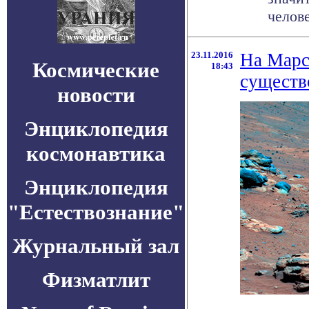
челове
23.11.2016
На Марс
Космические
18:43
существ
новости
Энциклопедия
космонавтика
Энциклопедия
"Естествознание"
Журнальный зал
Физматлит