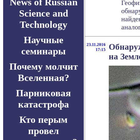
News of Russian
Геофи
обнар
Science and
найде
Technology
аналог
Научные
23.11.2016
Обнару
семинары
17:15
на Земл
Почему молчит
Вселенная?
Парниковая
катастрофа
Кто перым
провел