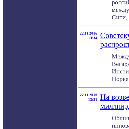
росси
между
Сити, .
22.11.2016
Советск
13:34
распрос
Между
Вегар
Инсти
Норве
22.11.2016
На возв
13:31
миллиар
Общий
иннов