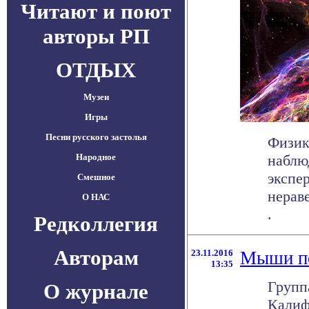
Читают и поют
авторы РП
ОТДЫХ
Музеи
Игры
Песни русского застолья
Физик
Народное
наблю
экспе
Смешное
нерав
О НАС
.
Редколлегия
Авторам
23.11.2016
Мыши по
13:35
Групп
О журнале
Калиф