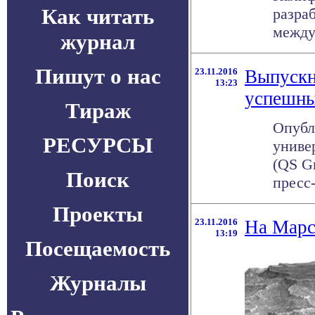
Как читать
разра
между
журнал
Пишут о нас
23.11.2016
Выпускн
13:23
успешн
Тираж
Опубл
РЕСУРСЫ
униве
(QS Gr
Поиск
пресс-
Проекты
23.11.2016
На Марс
13:19
Посещаемость
Журналы