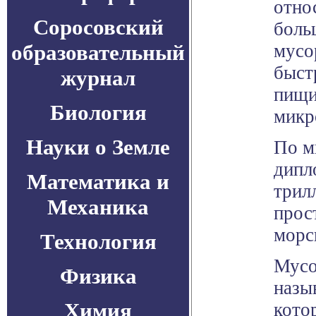
отно
Соросовский
боль
образовательный
мусо
быст
журнал
пищи
Биология
микр
Науки о Земле
По м
дипл
Математика и
трил
Механика
прос
морс
Технология
Мусо
Физика
назы
Химия
кото