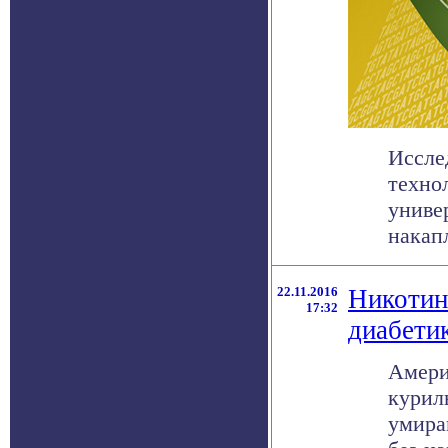
Иссле
техно
униве
накапл
22.11.2016
Никотин
17:32
диабети
Амери
курил
умира