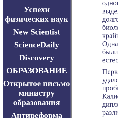
одно
Успехи
выде
физических наук
долг
биол
New Scientist
край
Одна
ScienceDaily
были
Discovery
есте
ОБРАЗОВАНИЕ
Перв
удал
Открытое письмо
проб
министру
Кали
образования
дипл
разл
Антиреформа