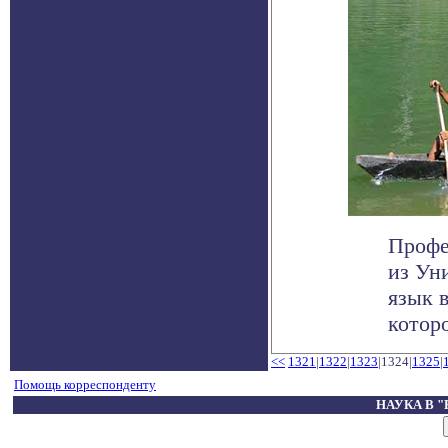
Профе
из Ун
язык 
которо
<<
1321
|
1322
|
1323
|1324|
1325
|
Помощь корреспонденту
НАУКА В 