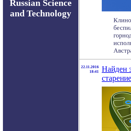
Russian Science
and Technology
Клино
беспи
горно
испол
Австра
22.11.2016
Найден 
18:41
старени