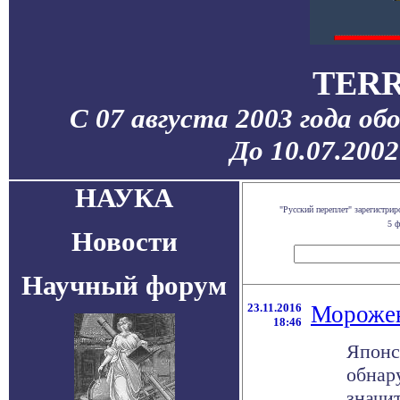
TERR
С 07 августа 2003 года об
До 10.07.200
НАУКА
"Русский переплет" зарегистр
5 ф
Новости
Научный форум
23.11.2016
Морожен
18:46
Японс
обнар
значи