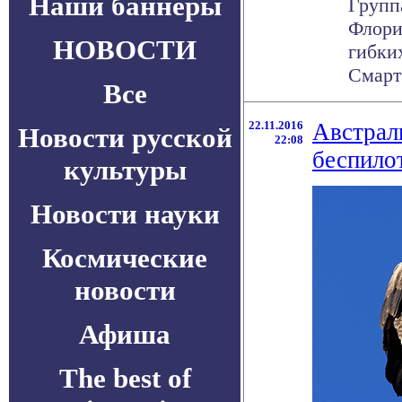
Наши баннеры
Групп
Флори
НОВОСТИ
гибки
Смартф
Все
22.11.2016
Австрал
Новости русской
22:08
беспило
культуры
Новости науки
Космические
новости
Афиша
The best of