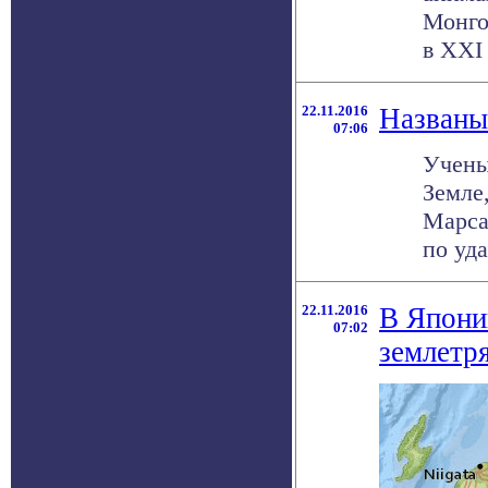
Монго
в XXI 
22.11.2016
Названы
07:06
Учены
Земле
Марса
по уда
22.11.2016
В Япони
07:02
землетр