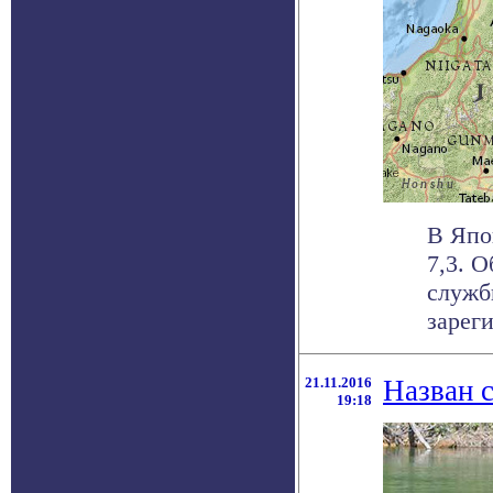
В Япо
7,3. 
служб
зареги
21.11.2016
Назван 
19:18