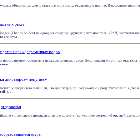
ченых обнаружила самую старую в мире ткань, окрашенную индиго. В настоящее время эт
 .
частных ракет
олден (Charles Bolden) не одобряет создание крупных ракет-носителей (РКН) частными ко
а агенства . . .
ледствия преждевременных родов
ли неустранимые последствия преждевременных родов. Недоношенные дети, как оказалось
ное . . .
ки динозавров-«попугаев»
ьского университета выяснили, что динозавры, принадлежащие к роду Psittacosaurus (что в 
й»), . . .
ля здоровья
ийского университета признали дневную дремоту (полусонное состояние) опасной для здор
еобразовавшиеся озера