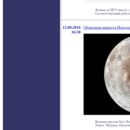
Физики из МГУ вместе с
Соответствующая работа .
15.09.2016
Объяснена природа Мордор
16:30
Команда миссии New Ho
Nature. Мордор образован