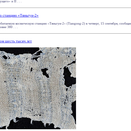
его» и II . . .
ю станцию «Тяньгун-2»
обитаемую космическую станцию «Тяньгун-2» (Tiangong-2) в четверг, 15 сентября, сообща
вне 380 . . .
ом шесть тысяч лет