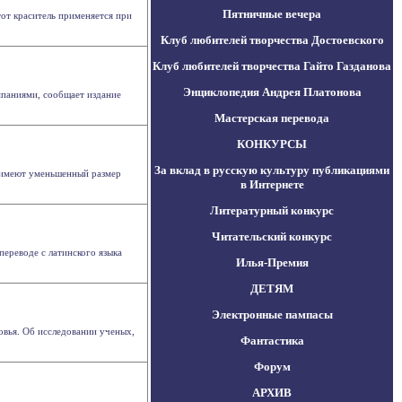
Пятничные вечера
от краситель применяется при
Клуб любителей творчества Достоевского
Клуб любителей творчества Гайто Газданова
Энциклопедия Андрея Платонова
мпаниями, сообщает издание
Мастерская перевода
КОНКУРСЫ
За вклад в русскую культуру публикациями
, имеют уменьшенный размер
в Интернете
Литературный конкурс
Читательский конкурс
переводе с латинского языка
Илья-Премия
ДЕТЯМ
Электронные пампасы
овья. Об исследовании ученых,
Фантастика
Форум
АРХИВ