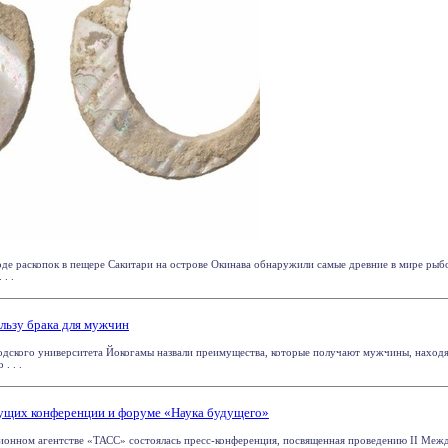
оде раскопок в пещере Сакитари на острове Окинава обнаружили самые древние в мире рыб
 . .
льзу брака для мужчин
одского университета Йокогамы назвали преимущества, которые получают мужчины, находя
. . .
дущих конференции и форуме «Наука будущего»
ионном агентстве «ТАСС» состоялась пресс-конференция, посвященная проведению II Ме