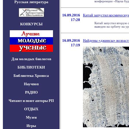
конференции «Наука будущ
Русская литература
16.09.2016
Китай запустил космическу
17:28
Китай запустил вторую 
КОНКУРСЫ
выведен на орбиту на уро
16.09.2016
Найдены «джинсы» возраст
17:19
Для молодых биологов
БИБЛИОТЕКИ
Библиотека Хроноса
Научпоп
РАДИО
Читают и поют авторы РП
ОТДЫХ
Музеи
Игры