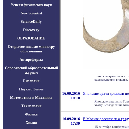
Успехи физических наук
New Scientist
ScienceDaily
Discovery
ОБРАЗОВАНИЕ
Открытое письмо министру
образования
Антиреформа
Соросовский образовательный
журнал
Японские археологи в х
рассказывается в статье, .
Биология
Науки о Земле
16.09.2016
Японские врачи доказали по
Математика и Механика
19:18
Японские медики из Гор
этому исследование было 
Технология
Физика
16.09.2016
В Москве рассказали о гря
Химия
17:39
15 сентября в информац