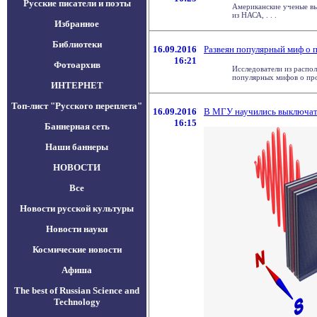
Русские писатели и поэты
Американские ученые вы
из НАСА, . . .
Избранное
Библиотеки
16.09.2016
Развеян популярный миф о
16:21
Фотоархив
Исследователи из распо
популярных мифов о про
ИНТЕРНЕТ
Топ-лист "Русского переплета"
16.09.2016
В МГУ научились выключат
16:15
Баннерная сеть
Наши баннеры
НОВОСТИ
Все
Новости русской культуры
Новости науки
Космические новости
Афиша
The best of Russian Science and
Technology