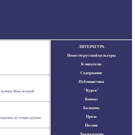
ЛИТЕРАТУРА
Новости русской культуры
К читателю
Содержание
Публицистика
"Курск"
 вулкану Кука, который
Кавказ
Балканы
Проза
разделить на четыре группы:
Поэзия
Драматургия