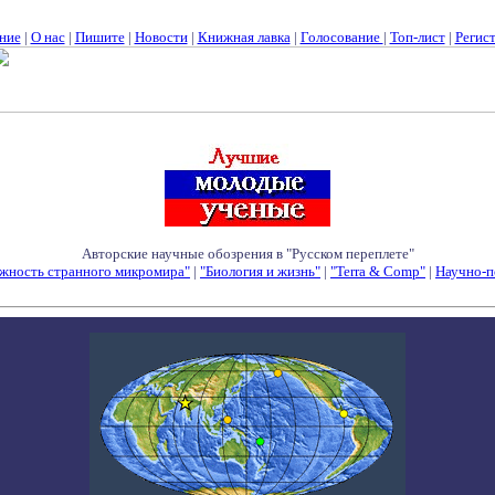
ние
|
О нас
|
Пишите
|
Новости
|
Книжная лавка
|
Голосование
|
Топ-лист
|
Регис
Авторские научные обозрения в "Русском переплете"
жность странного микромира"
|
"Биология и жизнь"
|
"Terra & Comp"
|
Научно-п
Семинары - Конференции - Симпозиумы - Конкурсы