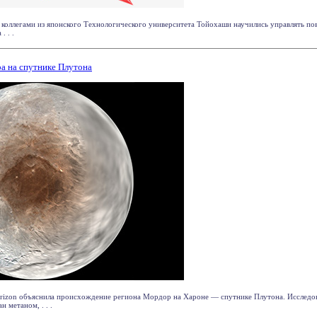
 коллегами из японского Технологического университета Тойохаши научились управлять по
 . .
а на спутнике Плутона
rizon объяснила происхождение региона Мордор на Хароне — спутнике Плутона. Исследов
 метаном, . . .