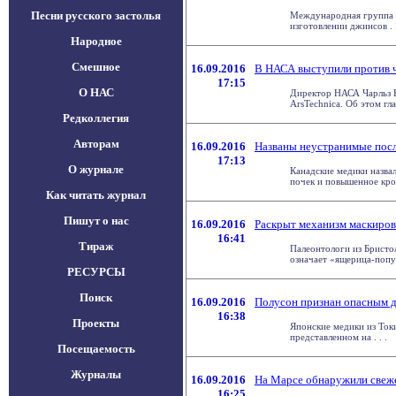
Песни русского застолья
Международная группа у
изготовлении джинсов . .
Народное
Смешное
16.09.2016
В НАСА выступили против 
17:15
О НАС
Директор НАСА Чарльз Б
ArsTechnica. Об этом глав
Редколлегия
Авторам
16.09.2016
Названы неустранимые пос
17:13
О журнале
Канадские медики назва
почек и повышенное кровя
Как читать журнал
Пишут о нас
16.09.2016
Раскрыт механизм маскиров
16:41
Тираж
Палеонтологи из Бристол
означает «ящерица-попуга
РЕСУРСЫ
Поиск
16.09.2016
Полусон признан опасным д
16:38
Проекты
Японские медики из Ток
представленном на . . .
Посещаемость
Журналы
16.09.2016
На Марсе обнаружили свеж
16:25