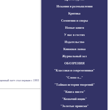
Искания и размышления
Критика
Сомнения и споры
Новые книги
У нас в гостях
Издательство
Книжная лавка
Журнальный зал
ОБОЗРЕНИЯ
"Классики и современники"
"Слово о..."
щенный патч стал первым с 1993
"Тайная история творений"
"Книга писем"
"Кошачий ящик"
"Золотые прииски"