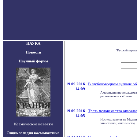
НАУКА
"Русский переп
Новости
Научный форум
19.09.2016
В глубоководном вулкане о
14:09
Американские исследова
располагается вблизи . . 
19.09.2016
Треть человечества оказала
14:05
Исследователи из Мадри
завистники, оптимисты, . 
Космические новости
Энциклопедия космонавтика