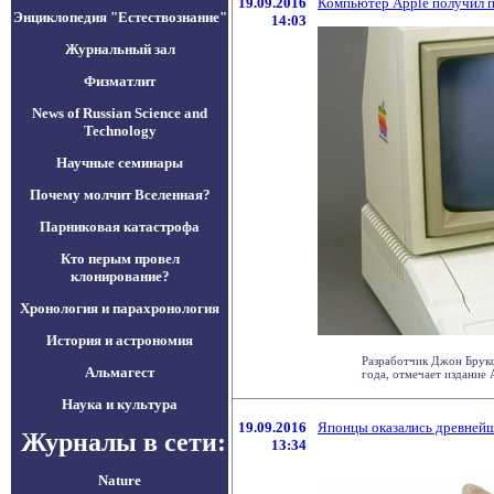
19.09.2016
Компьютер Apple получил п
Энциклопедия "Естествознание"
14:03
Журнальный зал
Физматлит
News of Russian Science and
Technology
Научные семинары
Почему молчит Вселенная?
Парниковая катастрофа
Кто перым провел
клонирование?
Хронология и парахронология
История и астрономия
Разработчик Джон Брукс
Альмагест
года, отмечает издание Ar
Наука и культура
19.09.2016
Японцы оказались древней
Журналы в сети:
13:34
Nature