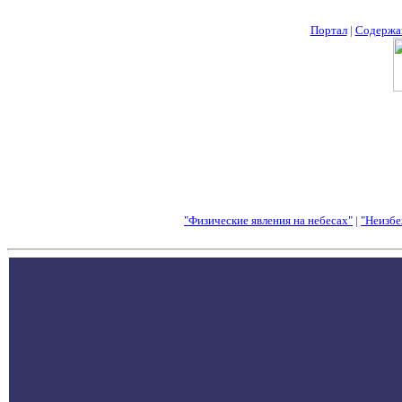
Портал
|
Содержа
"Физические явления на небесах"
|
"Неизбе