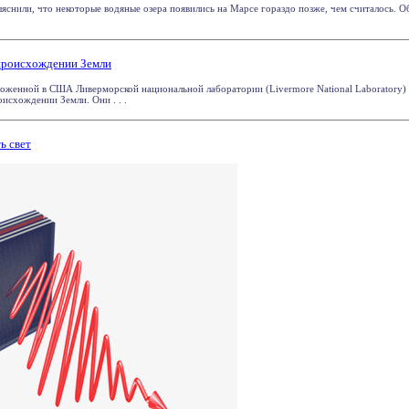
яснили, что некоторые водяные озера появились на Марсе гораздо позже, чем считалось. О
 происхождении Земли
ложенной в США Ливерморской национальной лаборатории (Livermore National Laboratory) 
исхождении Земли. Они . . .
ь свет