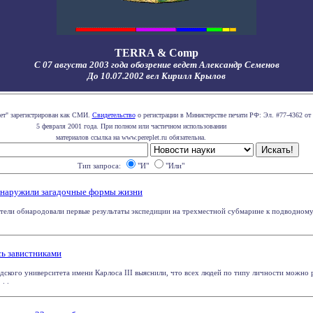
TERRA & Comp
С 07 августа 2003 года обозрение ведет Александр Семенов
До 10.07.2002 вел Кирилл Крылов
лет" зарегистрирован как СМИ.
Свидетельство
о регистрации в Министерстве печати РФ: Эл. #77-4362 от
5 февраля 2001 года. При полном или частичном использовании
материалов ссылка на www.pereplet.ru обязательна.
Тип запроса:
"И"
"Или"
бнаружили загадочные формы жизни
тели обнародовали первые результаты экспедиции на трехместной субмарине к подводному
.
сь завистниками
дского университета имени Карлоса III выяснили, что всех людей по типу личности можно 
. .