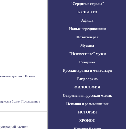
"Сердитые стрелы"
КУЛЬТУРА
Афиша
Новые передвижники
Фотогалерея
Музыка
"Неизвестные" музеи
Риторика
Русские храмы и монастыри
оловные крючки. Об этом
Видеоархив
ФИЛОСОФИЯ
Современная русская мысль
щиеся в браке. Посвященное
Искания и размышления
ИСТОРИЯ
ХРОНОС
ждународной научной
История России