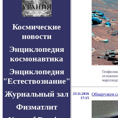
Космические
новости
Энциклопедия
космонавтика
Энциклопедия
Геофизик
отложени
"Естествознание"
марсоходо
Журнальный зал
23.11.2016
Обнаружен с
17:15
Физматлит