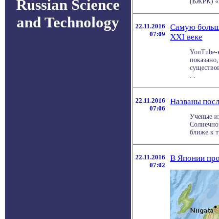
Russian Science
(БЖРК) «Б
and Technology
22.11.2016
Самую больш
07:09
XXI веке
YouTube-к
показано,
существов
. .
22.11.2016
Названы посл
07:06
Ученые и
Солнечной
ближе к т
22.11.2016
В Японии про
07:02