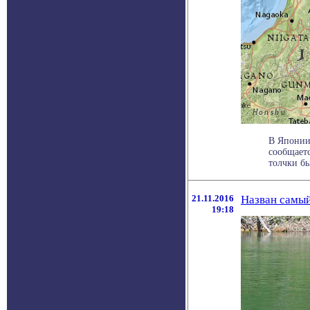
В Японии
сообщает
толчки бы
21.11.2016
Назван самый
19:18