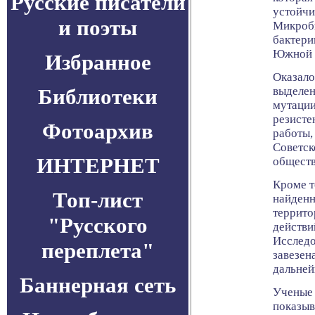
Русские писатели
устойчи
и поэты
Микроб
бактери
Южной 
Избранное
Оказало
Библиотеки
выделен
мутации
резисте
Фотоархив
работы,
Советск
ИНТЕРНЕТ
обществ
Кроме т
Топ-лист
найденн
террито
"Русского
действи
Исследо
переплета"
завезен
дальней
Баннерная сеть
Ученые 
показыв