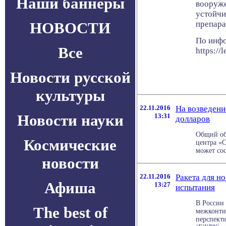
Наши баннеры
вооруже
устойчи
НОВОСТИ
препара
По инф
Все
https://
Новости русской
культуры
22.11.2016
На возведени
Новости науки
13:31
долларов
Общий об
Космические
центра «
может сос
новости
22.11.2016
Ракета для н
Афиша
13:27
испытания
В России
The best of
межконти
перспект