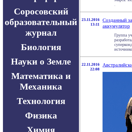
.
Соросовский
образовательный
23.11.2016
Созданный за
13:11
аккумулятор
журнал
Группа у
разработа
Биология
суперконд
источником
Науки о Земле
22.11.2016
Австралийски
22:08
Математика и
Механика
Технология
Физика
Химия