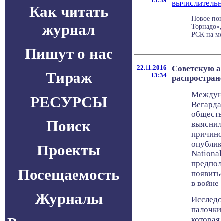
13:39
вычислительн
Как читать
Новое по
журнал
Торнадо»
РСК на м
.
Пишут о нас
22.11.2016
Советскую 
Тираж
13:34
распростран
Междуна
РЕСУРСЫ
Вегарда
обществ
Поиск
выяснил
причино
опублик
Проекты
Nationa
предпол
Посещаемость
появить
в войне
Журналы
Исследо
палочки
которая