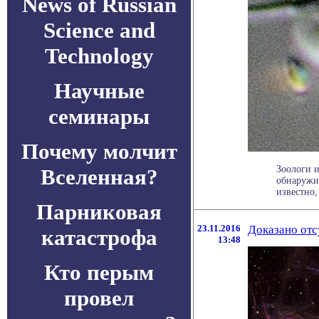
News of Russian
Science and
Technology
Научные
семинары
Почему молчит
Зоологи 
Вселенная?
обнаружи
известно,
Парниковая
23.11.2016
Доказано отс
катастрофа
13:48
Кто перым
провел