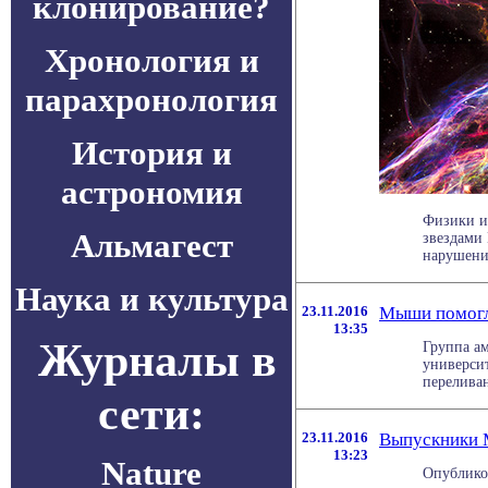
клонирование?
Хронология и
парахронология
История и
астрономия
Физики и
Альмагест
звездами
нарушение
Наука и культура
23.11.2016
Мыши помогл
13:35
Журналы в
Группа а
университ
перелива
сети:
23.11.2016
Выпускники 
13:23
Nature
Опублико