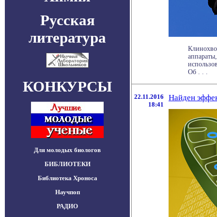
Русская
литература
Клинохво
аппараты,
использов
Об . . .
КОНКУРСЫ
22.11.2016
Найден эффек
18:41
Для молодых биологов
БИБЛИОТЕКИ
Библиотека Хроноса
Научпоп
РАДИО