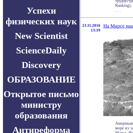
трудоустр
Ranking),
Успехи
. . .
физических наук
23.11.2016
На Марсе на
13:19
New Scientist
ScienceDaily
Discovery
ОБРАЗОВАНИЕ
Открытое письмо
министру
образования
Американ
Антиреформа
море из 
Марса. Ис