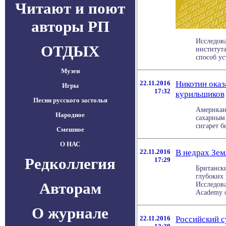
Читают и поют
авторы РП
Исследов
ОТДЫХ
институт
способ ус
Музеи
22.11.2016
Никотин оказ
Игры
17:32
курильщиков
Песни русского застолья
Американ
Народное
сахарным 
сигарет б
Смешное
О НАС
22.11.2016
В недрах Зем
Редколлегия
17:29
Британск
глубоких
Авторам
Исследова
Academy of
О журнале
22.11.2016
Российский с