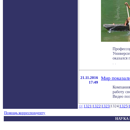
Профессор
Универси
оказался 
. .
21.11.2016
Мир показали
17:49
Компания
работу с
Видео поз
<<
1321
|
1322
|
1323
|1324|
1325
|
Помощь корреспонденту
НАУКА 