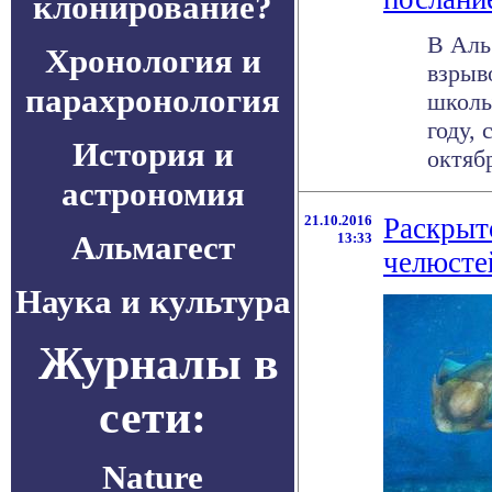
клонирование?
В Аль
Хронология и
взрыв
парахронология
школы
году, 
История и
октябр
астрономия
21.10.2016
Раскрыт
Альмагест
13:33
челюсте
Наука и культура
Журналы в
сети:
Nature