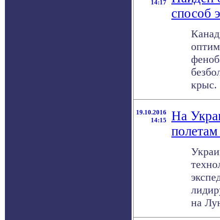
14:17
способ 
Канад
оптим
феноб
безбо
крыс. 
19.10.2016
На Укра
14:15
полетам
Украи
техно
экспе
лидир
на Лун