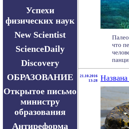
Успехи
физических наук
New Scientist
Палео
что п
ScienceDaily
челов
панци
Discovery
ОБРАЗОВАНИЕ
21.10.2016
Названа
13:28
Открытое письмо
министру
образования
Антиреформа