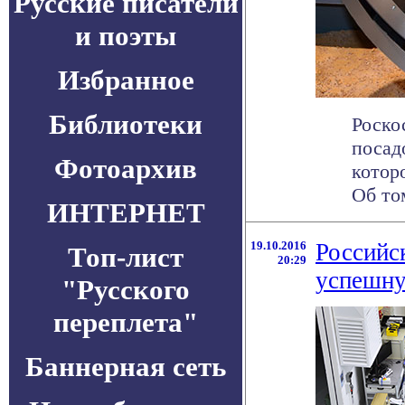
Русские писатели
и поэты
Избранное
Библиотеки
Роско
посад
Фотоархив
котор
Об том
ИНТЕРНЕТ
19.10.2016
Российс
Топ-лист
20:29
успешну
"Русского
переплета"
Баннерная сеть