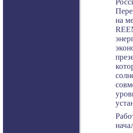
Росс
Пере
на м
REE
энер
экон
през
кото
солн
совм
уров
уста
Рабо
начал