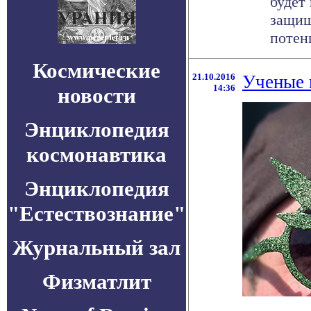
будет
защищ
потен
Космические
21.10.2016
Ученые 
14:36
новости
Энциклопедия
космонавтика
Энциклопедия
"Естествознание"
Журнальный зал
Физматлит