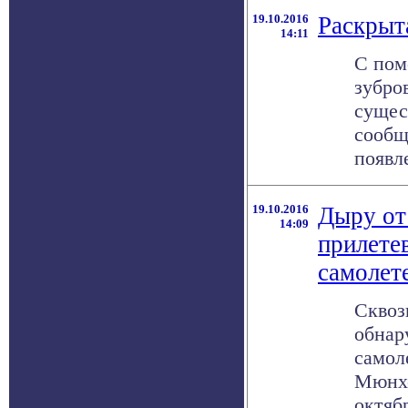
19.10.2016
Раскрыт
14:11
С пом
зубро
сущес
сообщ
появле
19.10.2016
Дыру от
14:09
прилете
самолет
Сквоз
обнар
самол
Мюнхе
октября