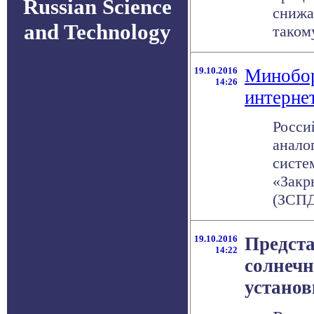
Russian Science
снижа
and Technology
таком
19.10.2016
Минобор
14:26
интерне
Росси
анало
систе
«Закр
(ЗСПД)
19.10.2016
Предст
14:22
солнечн
установ