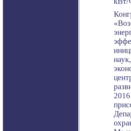
кВт/
Кон
«Воз
энер
эффе
иниц
наук
экон
цент
разв
2016
прис
Депа
охра