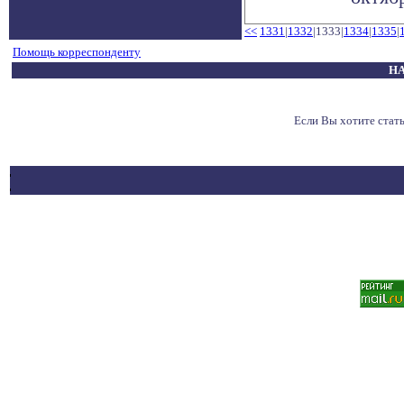
<<
1331
|
1332
|1333|
1334
|
1335
|
Помощь корреспонденту
НА
Если Вы хотите ста