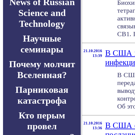
News of Russian
Биохи
тетра
Science and
актив
Technology
связы
CB1. П
Научные
семинары
21.10.2016
В США н
13:39
инфекци
Почему молчит
Вселенная?
В США
перед
Парниковая
вывод
контр
катастрофа
Об это
Кто перым
провел
21.10.2016
В США о
13:36
послани