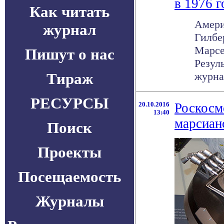
в 1976 г
Как читать
Амери
журнал
Гилбе
Марсе
Пишут о нас
Резул
Тираж
журнал
РЕСУРСЫ
20.10.2016
Роскосм
13:40
марсиан
Поиск
Проекты
Посещаемость
Журналы