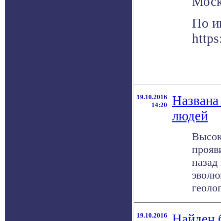
Моск
По и
https
19.10.2016
Названа
14:20
людей
Высок
прояв
назад
эволю
геолог
19.10.2016
Найден 