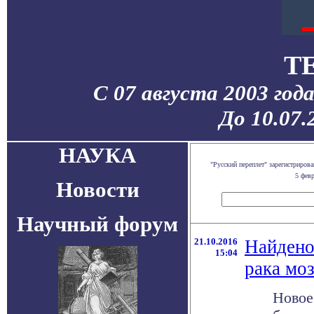
T
С 07 августа 2003 год
До 10.07.
НАУКА
"Русский переплет" зарегистриро
5 фев
Новости
Научный форум
21.10.2016
Найдено
15:04
рака моз
Новое