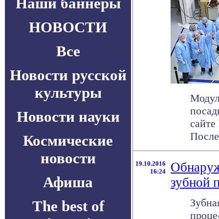
Наши баннеры
НОВОСТИ
Все
Новости русской
культуры
Модул
посад
Новости науки
сайте
После
Космические
новости
19.10.2016
Обнаруж
16:24
Афиша
зубной 
Зубна
The best of
проце