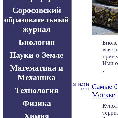
Соросовский
образовательный
журнал
Биология
Биоло
выясн
Науки о Земле
приве
Ими о
Математика и
.
Механика
21.10.2016
Самые б
Технология
13:21
Москве
Физика
Купол
терри
Химия