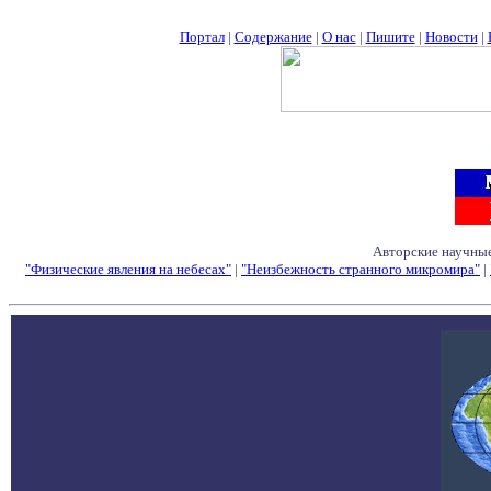
Портал
|
Содержание
|
О нас
|
Пишите
|
Новости
|
Авторские научные
"Физические явления на небесах"
|
"Неизбежность странного микромира"
|
Семинары - Конфе