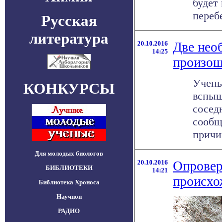
будет
перебе
Русская
литература
20.10.2016
Две нео
14:25
произош
Учены
КОНКУРСЫ
вспыш
сосед
сообщ
причин
Для молодых биологов
20.10.2016
Опровер
БИБЛИОТЕКИ
14:21
происхо
Библиотека Хроноса
Научпоп
РАДИО