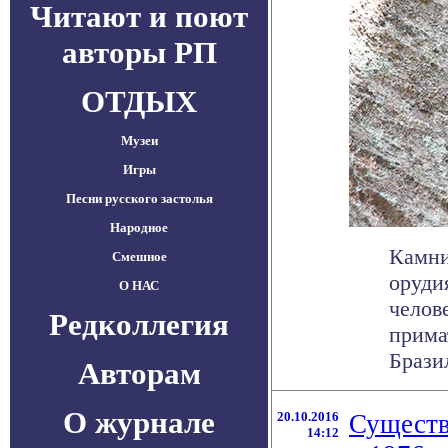
Читают и поют
авторы РП
ОТДЫХ
Музеи
Игры
Песни русского застолья
Народное
Камни
Смешное
оруди
О НАС
челов
Редколлегия
прима
Бразил
Авторам
О журнале
20.10.2016
Существ
14:12