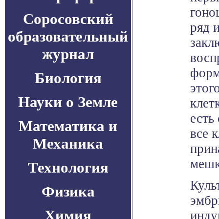
гоно
Соросовский
ряд 
образовательный
закл
журнал
восп
форм
Биология
этог
Науки о Земле
клет
есть
Математика и
все к
Механика
прин
мешк
Технология
Куль
Физика
эмбр
Химия
инду