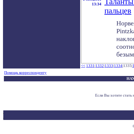
Таланты
13:34
пальцев
Норве
Pintz
накло
соотн
безымя
<<
1331
|
1332
|
1333
|
1334
|1335|
Помощь корреспонденту
НАУ
Если Вы хотите стать