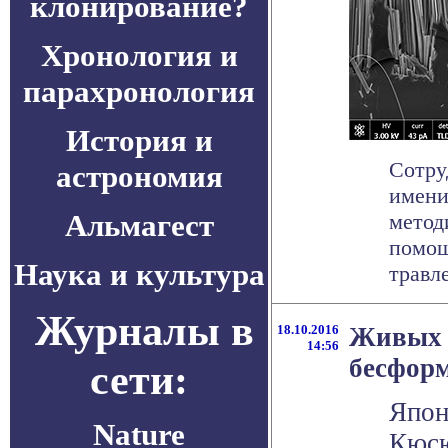
клонирование?
Хронология и
парахронология
История и
Сотру
астрономия
имени
Альмагест
метод
помощ
Наука и культура
травле
Журналы в
18.10.2016
Живых 
14:56
бесфор
сети:
Япон
Nature
Кюсю