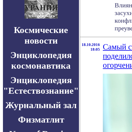
Влиян
засух
конфл
преуве
Космические
новости
18.10.2016
Самый с
18:05
Энциклопедия
поделил
космонавтика
огорчен
Энциклопедия
"Естествознание"
Журнальный зал
Физматлит