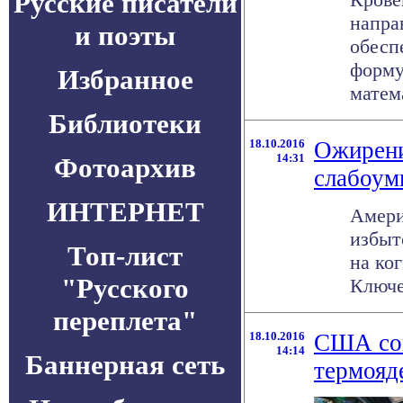
Русские писатели
напра
и поэты
обесп
форму
Избранное
матем
Библиотеки
18.10.2016
Ожирени
14:31
Фотоархив
слабоум
ИНТЕРНЕТ
Амери
избыт
Топ-лист
на ко
"Русского
Ключе
переплета"
18.10.2016
США сов
14:14
Баннерная сеть
термояд