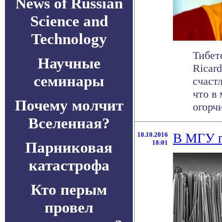
News of Russian
Science and
Technology
Тибет
Научные
Ricar
семинары
счаст
что в
Почему молчит
огорчи
Вселенная?
18.10.2016
В МГУ п
Парниковая
18:01
катастрофа
Кто перым
провел