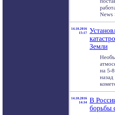
поста
работ
News S
14.10.2016
Установ
15:17
катастр
Земли
Необъ
атмос
на 5-
назад
комето
14.10.2016
В России
14:34
борьбы 