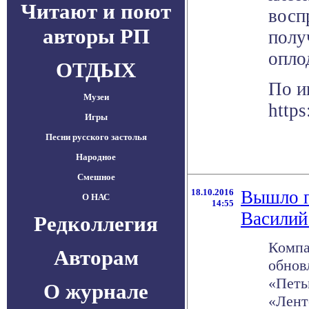
Читают и поют
восп
авторы РП
полу
опло
ОТДЫХ
По и
Музеи
https
Игры
Песни русского застолья
Народное
Смешное
18.10.2016
Вышло п
О НАС
14:55
Василий
Редколлегия
Компа
Авторам
обнов
«Петь
О журнале
«Лент