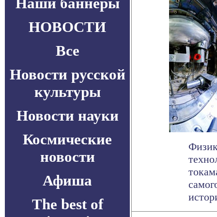
Наши баннеры
НОВОСТИ
Все
Новости русской
культуры
Новости науки
Космические
Физик
новости
техно
токам
Афиша
самог
истори
The best of