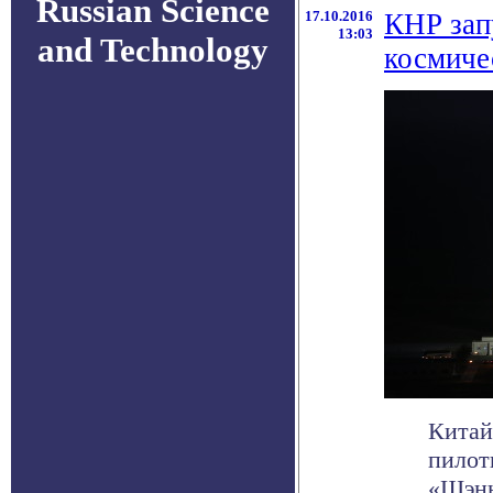
Russian Science
17.10.2016
КНР зап
13:03
and Technology
космиче
Китай
пилот
«Шэнь