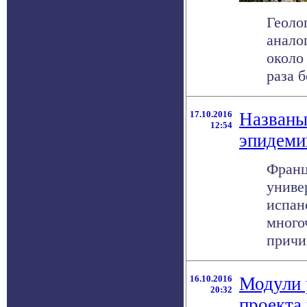
Геоло
анало
около
раза б
17.10.2016
Названы
12:54
эпидеми
Франц
униве
испан
много
причин
16.10.2016
Модули 
20:32
проекта