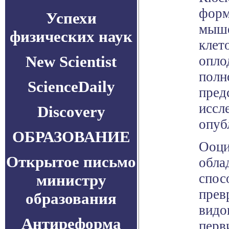
форм
Успехи
мыше
физических наук
клет
New Scientist
опло
полн
ScienceDaily
пред
иссл
Discovery
опуб
ОБРАЗОВАНИЕ
Ооци
Открытое письмо
обла
спос
министру
прев
образования
видо
Антиреформа
перв