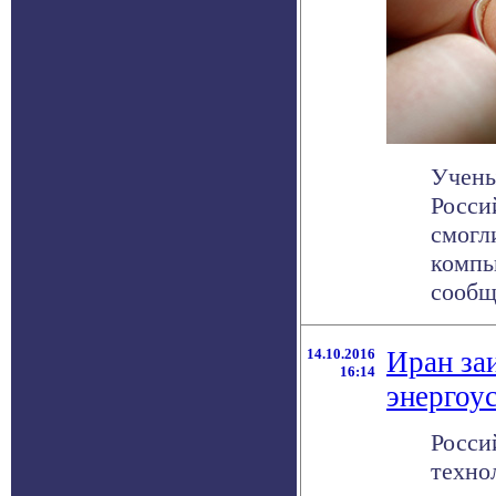
Учены
Росси
смогл
компь
сообща
14.10.2016
Иран за
16:14
энергоу
Росси
техно