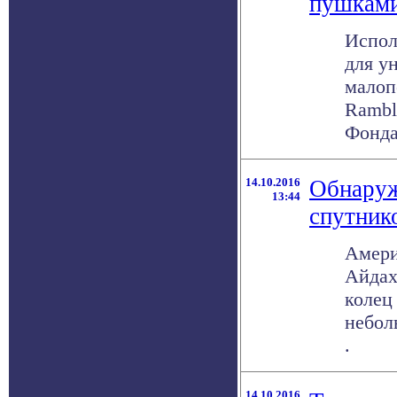
пушкам
Испол
для у
малоп
Rambl
Фонда 
14.10.2016
Обнаруж
13:44
спутник
Амери
Айдах
колец
небол
.
14.10.2016