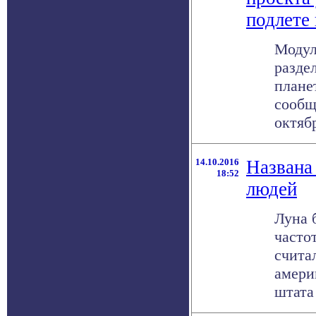
подлете
Модул
разде
планет
сообщ
октябр
14.10.2016
Названа
18:52
людей
Луна 
частот
счита
амери
штата 