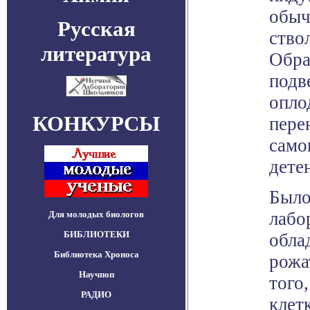
обыч
Русская
ство
литература
Обра
подв
опло
КОНКУРСЫ
пере
само
дете
Было
лабо
Для молодых биологов
БИБЛИОТЕКИ
обла
Библиотека Хроноса
рожа
Научпоп
того
РАДИО
клет