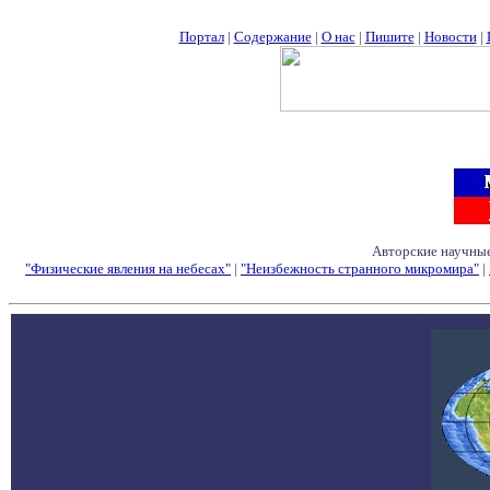
Портал
|
Содержание
|
О нас
|
Пишите
|
Новости
|
Авторские научные
"Физические явления на небесах"
|
"Неизбежность странного микромира"
|
Семинары - Конфе