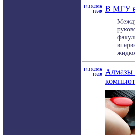
14.10.2016
В МГУ в
18:49
Между
руков
факул
вперв
жидкос
14.10.2016
Алмазы 
16:18
компьют