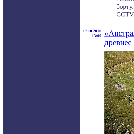
борту
CCTV. 
17.10.2016
«Австра
13:00
древнее