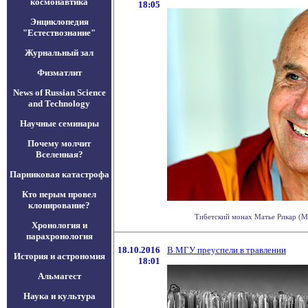
космонавтика
18:05
Энциклопедия
"Естествознание"
Журнальный зал
Физматлит
News of Russian Science
and Technology
Научные семинары
Почему молчит
Вселенная?
Парниковая катастрофа
Кто перым провел
клонирование?
Тибетский монах Матье Рикар (Mat
Хронология и
парахронология
18.10.2016
В МГУ преуспели в травлении
История и астрономия
18:01
Альмагест
Наука и культура