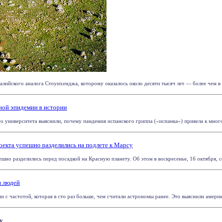
алийского аналога Стоунхенджа, которому оказалось около десяти тысяч лет — более чем в д
ной эпидемии в истории
о университета выяснили, почему пандемия испанского гриппа («испанка») привела к много
оекта успешно разделились на подлете к Марсу
о разделились перед посадкой на Красную планету. Об этом в воскресенье, 16 октября, соо
я людей
с частотой, которая в сто раз больше, чем считали астрономы ранее. Это выяснили америка
у