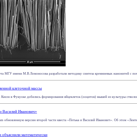
та МГУ имени М.В.Ломоносова разработали методику синтеза кремниевых нанонитей с помо
енной клеточной массы
 Кюсю в Фукуоке добились формирования яйцеклеток (ооцитов) мышей из культуры стволов
и Василий Иванович»
m обновленную версию второй части квеста «Петька и Василий Иванович». Об этом «Ленте.ру
и объяснили математически