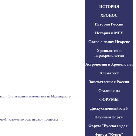
ИСТОРИЯ
ХРОНОС
История России
История в МГУ
Слово о полку Игореве
Хронология и
парахронология
Астрономия и Хронология
Альмагест
Запечатленная Россия
Сталиниана
ми. Это выяснили математики из Мадридского . . .
ФОРУМЫ
Дискуссионный клуб
Научный форум
дей. Ключевую роль играют процессы . . .
Форум "Русская идея"
Форум "Курск"