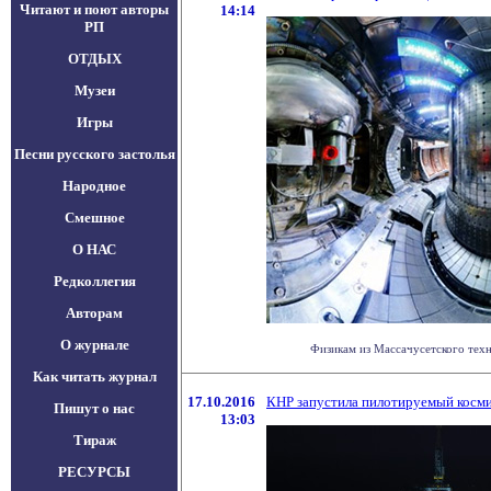
Читают и поют авторы
14:14
РП
ОТДЫХ
Музеи
Игры
Песни русского застолья
Народное
Смешное
О НАС
Редколлегия
Авторам
О журнале
Физикам из Массачусетского техно
Как читать журнал
17.10.2016
КНР запустила пилотируемый косми
Пишут о нас
13:03
Тираж
РЕСУРСЫ