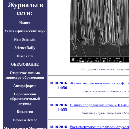
Журналы в
сети:
Nature
Успехи физических наук
New Scientist
ScienceDaily
Discovery
ОБРАЗОВАНИЕ
Сотрудники физического факульте
Открытое письмо
министру образования
18.10.2016
Живых мышей получили из бесформ
Антиреформа
14:56
Японские ученые из Университета
Соросовский
образовательный
журнал
18.10.2016
Вышло продолжение игры «Петька 
14:55
Биология
Компания «Бука» выпустила в Stea
Науки о Земле
18.10.2016
Рост смертоносной раковой опухол
Математика и Механика