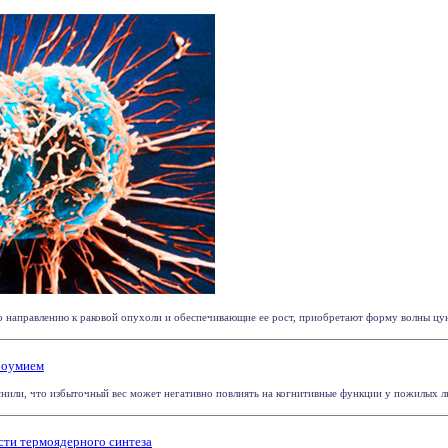
 направлению к раковой опухоли и обеспечивающие ее рост, приобретают форму волны цуна
абоумием
нили, что избыточный вес может негативно повлиять на когнитивные функции у пожилых лю
ти термоядерного синтеза