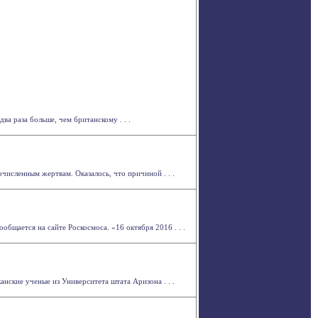
ва раза больше, чем британскому . . .
численным жертвам. Оказалось, что причиной . . .
бщается на сайте Роскосмоса. «16 октября 2016 . . .
нские ученые из Университета штата Аризона . . .