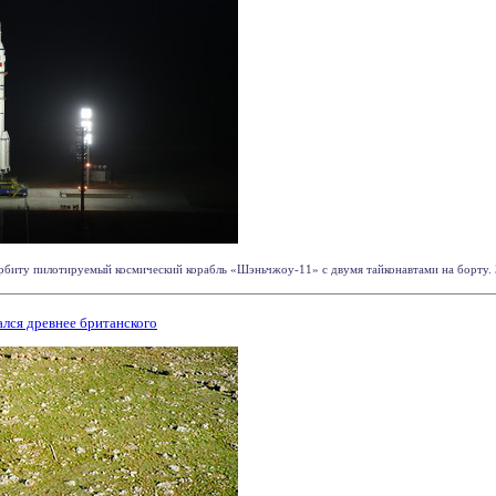
рбиту пилотируемый космический корабль «Шэньчжоу-11» с двумя тайконавтами на борту. За
лся древнее британского