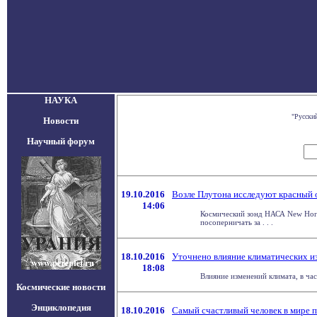
НАУКА
"Русски
Новости
Научный форум
19.10.2016
Возле Плутона исследуют красный 
14:06
Космический зонд НАСА New Hori
посоперничать за . . .
18.10.2016
Уточнено влияние климатических и
18:08
Влияние изменений климата, в час
Космические новости
Энциклопедия
18.10.2016
Самый счастливый человек в мире 