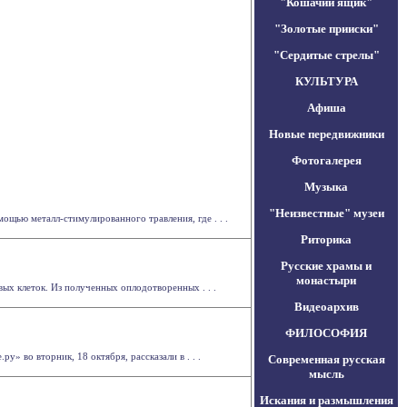
"Кошачий ящик"
"Золотые прииски"
"Сердитые стрелы"
КУЛЬТУРА
Афиша
Новые передвижники
Фотогалерея
Музыка
"Неизвестные" музеи
щью металл-стимулированного травления, где . . .
Риторика
Русские храмы и
монастыри
ых клеток. Из полученных оплодотворенных . . .
Видеоархив
ФИЛОСОФИЯ
» во вторник, 18 октября, рассказали в . . .
Современная русская
мысль
Искания и размышления