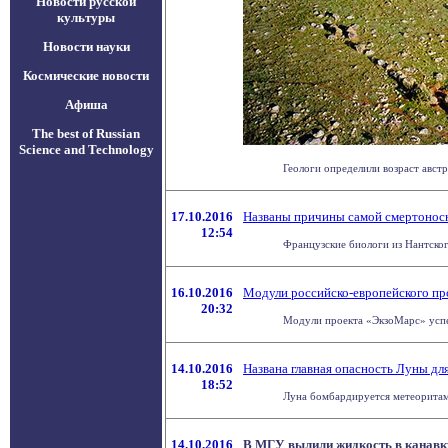
Новости русской
культуры
Новости науки
Космические новости
Афиша
The best of Russian
Science and Technology
Геологи определили возраст австр
17.10.2016
Названы причины самой смертонос
12:54
Французские биологи из Нантског
16.10.2016
Модули российско-европейского пр
20:32
Модули проекта «ЭкзоМарс» успешн
14.10.2016
Названа главная опасность Луны дл
18:52
Луна бомбардируется метеоритами 
14.10.2016
В МГУ вылили жидкость в канавк