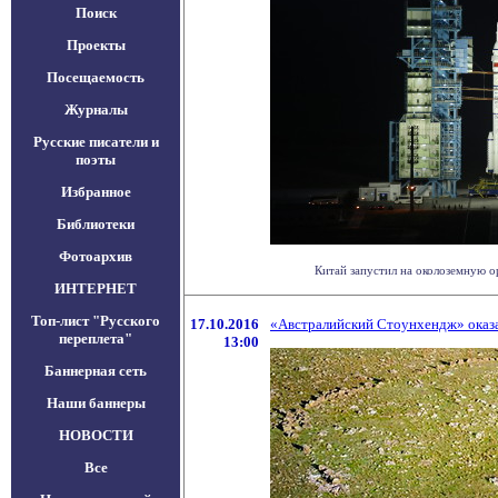
Поиск
Проекты
Посещаемость
Журналы
Русские писатели и
поэты
Избранное
Библиотеки
Фотоархив
Китай запустил на околоземную о
ИНТЕРНЕТ
Топ-лист "Русского
17.10.2016
«Австралийский Стоунхендж» оказа
переплета"
13:00
Баннерная сеть
Наши баннеры
НОВОСТИ
Все