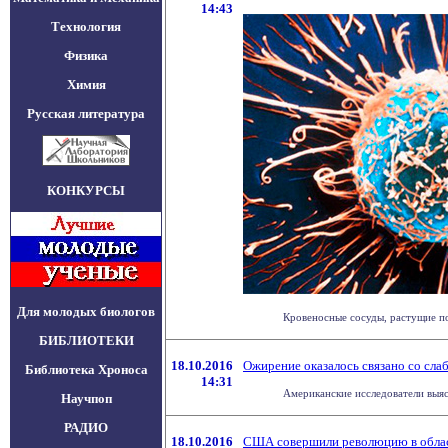
14:43
Технология
Физика
Химия
Русская литература
КОНКУРСЫ
Для молодых биологов
Кровеносные сосуды, растущие по
БИБЛИОТЕКИ
18.10.2016
Ожирение оказалось связано со сл
Библиотека Хроноса
14:31
Американские исследователи выяс
Научпоп
РАДИО
18.10.2016
США совершили революцию в облас