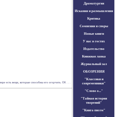
Драматургия
Искания и размышления
Критика
Сомнения и споры
Новые книги
У нас в гостях
Издательство
Книжная лавка
Журнальный зал
ОБОЗРЕНИЯ
"Классики и
ире есть вещи, которые способны его огорчить. Об . . .
современники"
"Слово о..."
"Тайная история
творений"
"Книга писем"