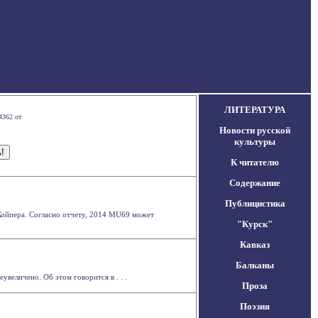
ЛИТЕРАТУРА
4362 от
Новости русской
культуры
К читателю
Содержание
Публицистика
Койпера. Согласно отчету, 2014 MU69 может
"Курск"
Кавказ
Балканы
величено. Об этом говорится в . . .
Проза
Поэзия