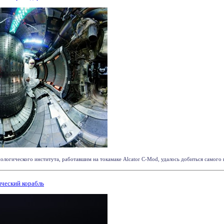
логического института, работавшим на токамаке Alcator C-Mod, удалось добиться самого вы
ческий корабль