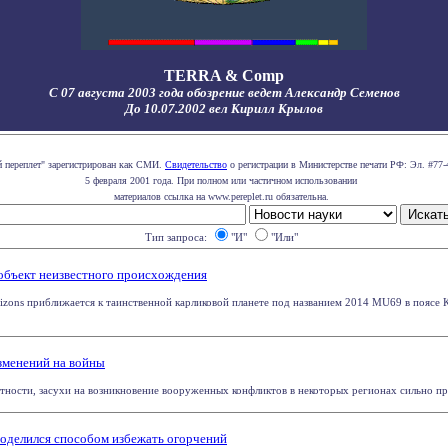
TERRA & Comp
С 07 августа 2003 года обозрение ведет Александр Семенов
До 10.07.2002 вел Кирилл Крылов
й переплет" зарегистрирован как СМИ.
Свидетельство
о регистрации в Министерстве печати РФ: Эл. #77-
5 февраля 2001 года. При полном или частичном использовании
материалов ссылка на www.pereplet.ru обязательна.
Тип запроса:
"И"
"Или"
объект неизвестного происхождения
zons приближается к таинственной карликовой планете под названием 2014 MU69 в поясе 
зменений на войны
тности, засухи на возникновение вооруженных конфликтов в некоторых регионах сильно преу
поделился способом избежать огорчений