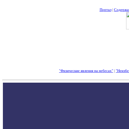
Портал
|
Содержа
"Физические явления на небесах"
|
"Неизбе