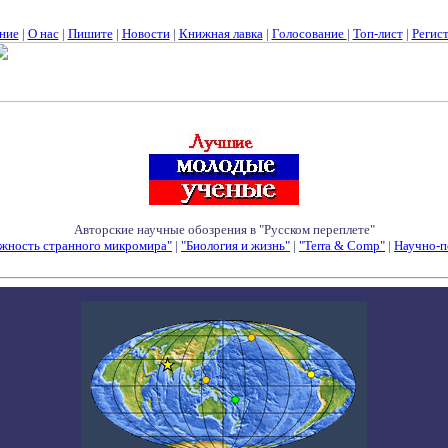
ние
|
О нас
|
Пишите
|
Новости
|
Книжная лавка
|
Голосование
|
Топ-лист
|
Регис
Авторские научные обозрения в "Русском переплете"
жность странного микромира"
|
"Биология и жизнь"
|
"Terra & Comp"
|
Научно-п
Семинары - Конференции - Симпозиумы - Конкурсы