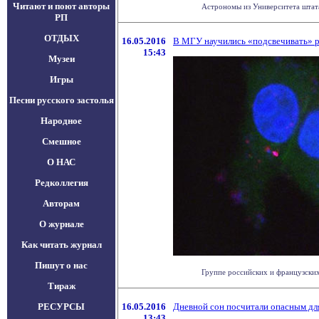
Читают и поют авторы
Астрономы из Университета штата 
РП
ОТДЫХ
16.05.2016
В МГУ научились «подсвечивать» 
15:43
Музеи
Игры
Песни русского застолья
Народное
Смешное
О НАС
Редколлегия
Авторам
О журнале
Как читать журнал
Пишут о нас
Группе российских и французских
Тираж
РЕСУРСЫ
16.05.2016
Дневной сон посчитали опасным дл
13:43