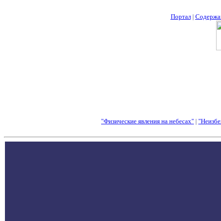
Портал
|
Содержа
"Физические явления на небесах"
|
"Неизбе