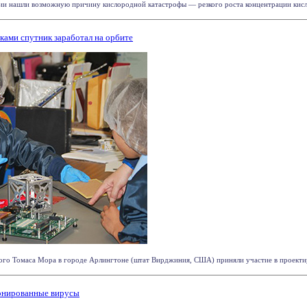
и нашли возможную причину кислородной катастрофы — резкого роста концентрации кислоро
ами спутник заработал на орбите
го Томаса Мора в городе Арлингтоне (штат Вирджиния, США) приняли участие в проектиров
ронированные вирусы