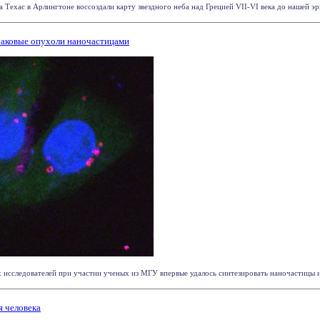
Техас в Арлингтоне воссоздали карту звездного неба над Грецией VII-VI века до нашей эры,
раковые опухоли наночастицами
 исследователей при участии ученых из МГУ впервые удалось синтезировать наночастицы из
я человека