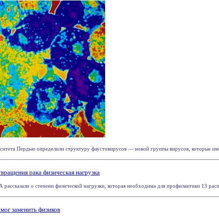
ситета Пердью определили структуру фаустовирусов — новой группы вирусов, которые име
вращения рака физическая нагрузка
рассказали о степени физической нагрузки, которая необходима для профилактики 13 распр
мог заменить физиков