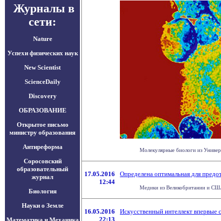
Журналы в
сети:
Nature
Успехи физических наук
New Scientist
ScienceDaily
Discovery
ОБРАЗОВАНИЕ
Открытое письмо
министру образования
Антиреформа
Молекулярные биологи из Универ
Соросовский
образовательный
17.05.2016
Определена оптимальная для предот
журнал
12:44
Медики из Великобритании и США 
Биология
Науки о Земле
16.05.2016
Искусственный интеллект впервые с
22:13
Математика и Механика