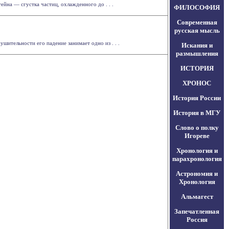
йна — сгустка частиц, охлажденного до . . .
ФИЛОСОФИЯ
Современная
русская мысль
шительности его падение занимает одно из . . .
Искания и
размышления
ИСТОРИЯ
ХРОНОС
История России
История в МГУ
Слово о полку
Игореве
Хронология и
парахронология
Астрономия и
Хронология
Альмагест
Запечатленная
Россия