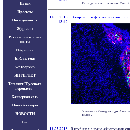
Поиск
Исследователи из клиники Майо (M
Проекты
16.05.2016
Обнаружен эффективный способ бор
Посещаемость
13:40
Журналы
Русские писатели и
поэты
Избранное
Библиотеки
Фотоархив
ИНТЕРНЕТ
Топ-лист "Русского
переплета"
Баннерная сеть
Наши баннеры
Ученые из Международной школы п
НОВОСТИ
видов . . .
Все
16.05.2016
В глубинах океана обнаружили сп