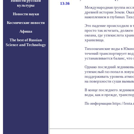
Новости русской
13:36
культуры
Международная группа иссле
древней истории Земли. Оказ
Новости науки
накоплением в глубинах Тихо
Космические новости
Это падение происходило в т
просто так исчезать, должен
Афиша
океана, где углекислота хра
The best of Russian
хранилища.
Science and Technology
Тихоокеанские воды в Южном
течений транспортирует воды
устанавливается баланс, что
Однако последний ледниковы
углекислый газ попал в лову
поддерживать уровень атмос
на поверхности суши вымыва
В конце последнего ледников
воды, как и прежде, трансп
По информации https://lenta.