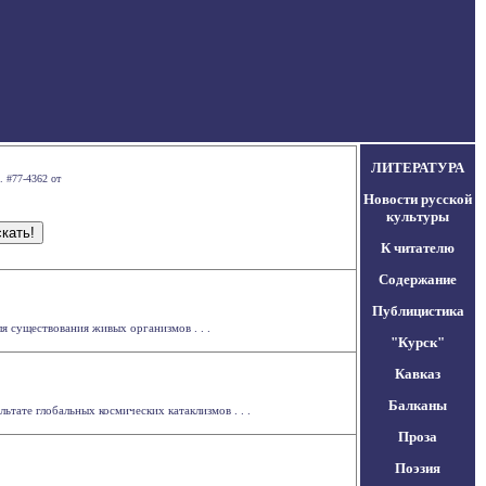
ЛИТЕРАТУРА
. #77-4362 от
Новости русской
культуры
К читателю
Содержание
Публицистика
я существования живых организмов . . .
"Курск"
Кавказ
Балканы
ате глобальных космических катаклизмов . . .
Проза
Поэзия