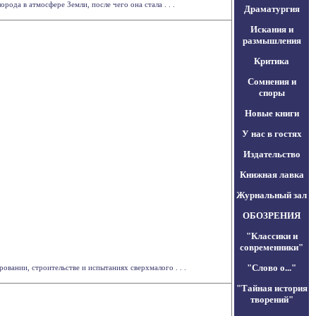
да в атмосфере Земли, после чего она стала . . .
Драматургия
Искания и
размышления
Критика
Сомнения и
споры
Новые книги
У нас в гостях
Издательство
Книжная лавка
Журнальный зал
ОБОЗРЕНИЯ
"Классики и
современники"
"Слово о..."
ании, строительстве и испытаниях сверхмалого . . .
"Тайная история
творений"