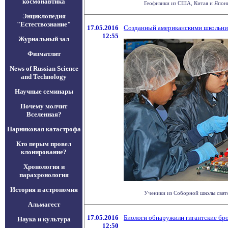
космонавтика
Геофизики из США, Китая и Япони
Энциклопедия
"Естествознание"
17.05.2016
Созданный американскими школьник
12:55
Журнальный зал
Физматлит
News of Russian Science
and Technology
Научные семинары
Почему молчит
Вселенная?
Парниковая катастрофа
Кто перым провел
клонирование?
Хронология и
парахронология
История и астрономия
Ученики из Соборной школы свято
Альмагест
17.05.2016
Биологи обнаружили гигантские б
Наука и культура
12:50