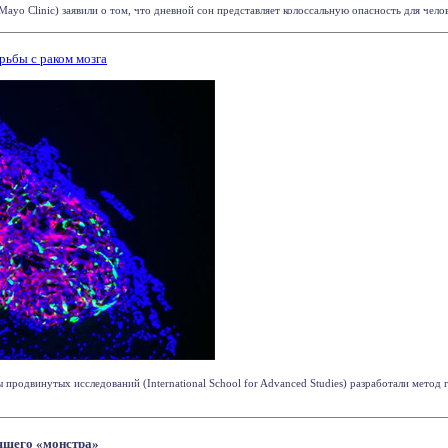
ayo Clinic) заявили о том, что дневной сон представляет колоссальную опасность для челов
ьбы с раком мозга
родвинутых исследований (International School for Advanced Studies) разработали метод 
ящего «монстра»