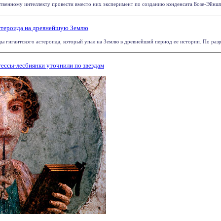
твенному интеллекту провести вместо них эксперимент по созданию конденсата Бозе-Эйнште
астероида на древнейшую Землю
ы гигантского астероида, который упал на Землю в древнейший период ее истории. По разру
ессы-лесбиянки уточнили по звездам