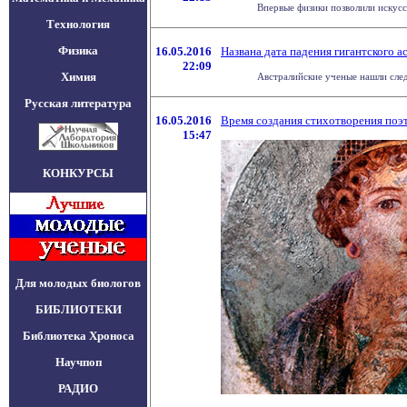
Впервые физики позволили искусс
Технология
Физика
16.05.2016
Названа дата падения гигантского 
22:09
Химия
Австралийские ученые нашли след
Русская литература
16.05.2016
Время создания стихотворения поэт
15:47
КОНКУРСЫ
Для молодых биологов
БИБЛИОТЕКИ
Библиотека Хроноса
Научпоп
РАДИО