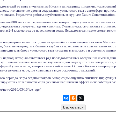
дователей во главе с учеными из Института полярных и морских исследовани
алось, что снижение уровня содержания углекислого газа в атмосфере, проис
го океана. Результаты работы опубликованы в журнале Nature Communication.
ечение 800 тысяч лет, в результате чего концентрация углекислоты снизилась с
 существовать резервуар, где он хранится. Ученым удалось отыскать это мест
нится в 2-4 километрах от поверхности воды. Исследователи также смогли реко
 полушарии считаются одним из крупнейших вентиляционных окон Мирового 
, богатые углеродом, с больших глубин на поверхность за сравнительно коро
 приводит к выбросу углекислого газа из океана в атмосферу и усилению парни
й период, который охватывает ряд последовательных оледенений и межледнико
шку. Лишь небольшое количество глубоководной воды достигало поверхности, 
ферной углекислоты, которая имела свой «слив». Останки богатых углеродом
лись реками в море, где хранились в виде осадочных отложений.
ого периода, когда ледяной покров Антарктиды ощутимо снизился, циркуляция
ортируются к поверхности моря, усиливая парниковый эффект и способствуя р
ru/news/2016/05/16/ice_age/