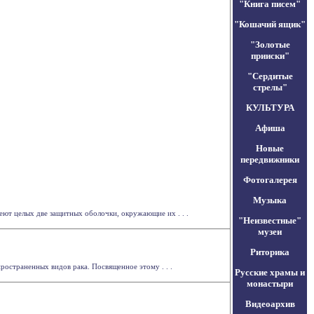
"Книга писем"
"Кошачий ящик"
"Золотые
прииски"
"Сердитые
стрелы"
КУЛЬТУРА
Афиша
Новые
передвижники
Фотогалерея
Музыка
ют целых две защитных оболочки, окружающие их . . .
"Неизвестные"
музеи
Риторика
остраненных видов рака. Посвященное этому . . .
Русские храмы и
монастыри
Видеоархив