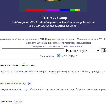
TERRA & Comp
С 07 августа 2003 года обозрение ведет Александр Семенов
До 10.07.2002 вел Кирилл Крылов
усский переплет" зарегистрирован как СМИ.
Свидетельство
о регистрации в Министерстве печати РФ: Эл
5 февраля 2001 года. При полном или частичном использовании
материалов ссылка на www.pereplet.ru обязательна.
Тип запроса:
"И"
"Или"
ания инопланетной жизни
Карла Сагана выяснили, могут ли вокруг стареющих звезд вращаться планеты, пригодные дл
лактическая катастрофа
итута космических наук «Блю марбл» оценил возможные потери Марсом атмосферы в результ
дной катастрофы