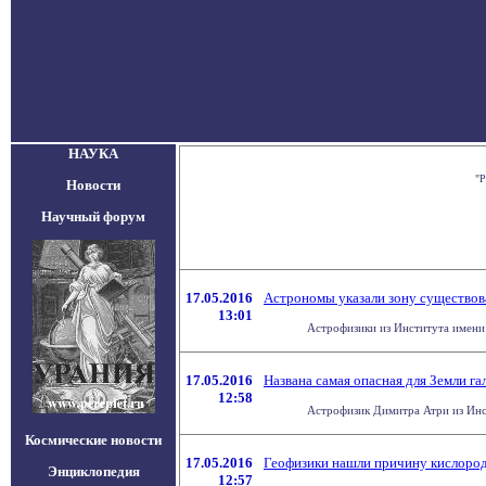
НАУКА
"Р
Новости
Научный форум
17.05.2016
Астрономы указали зону существов
13:01
Астрофизики из Института имени 
17.05.2016
Названа самая опасная для Земли га
12:58
Астрофизик Димитра Атри из Инст
Космические новости
17.05.2016
Геофизики нашли причину кислоро
Энциклопедия
12:57