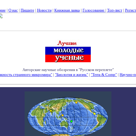
ние
|
О нас
|
Пишите
|
Новости
|
Книжная лавка
|
Голосование
|
Топ-лист
|
Регис
Авторские научные обозрения в "Русском переплете"
жность странного микромира"
|
"Биология и жизнь"
|
"Terra & Comp"
|
Научно-п
Семинары - Конференции - Симпозиумы - Конкурсы