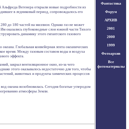
Фантастика
й Альфреда Вегенера открыли новые подробности из
ходившее в ледниковый период, сопровождалось его
Форум
АРХИВ
 280 до 180 частей на миллион. Однако газ не может
2001
о. Им оказались глубоководные слои южной части Тихого
нструировать динамику этого гигантского газового
2000
1999
океана. Глобальная конвейерная лента океанических
ткое время. Между газовым составом воды и воздуха
Фотоархив
кового эффекта.
Все
вий, закрыл вентиляционное окно, из-за чего
фотоматериалы
однако этого оказывалось недостаточно для того, чтобы
 растений, животных и продукты химических процессов
 вод океана возобновилась. Сегодня богатые углеродом
азогреванию атмосферы Земли.