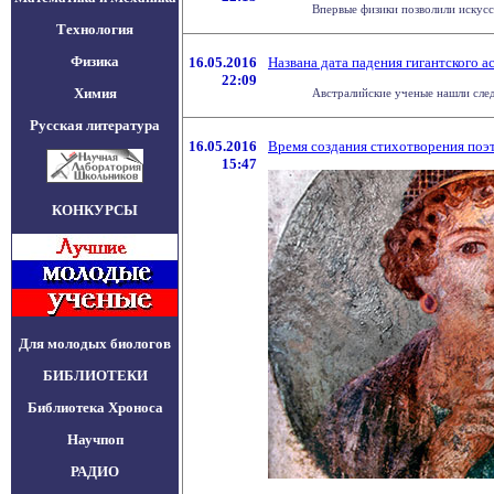
Впервые физики позволили искусс
Технология
Физика
16.05.2016
Названа дата падения гигантского 
22:09
Химия
Австралийские ученые нашли след
Русская литература
16.05.2016
Время создания стихотворения поэт
15:47
КОНКУРСЫ
Для молодых биологов
БИБЛИОТЕКИ
Библиотека Хроноса
Научпоп
РАДИО