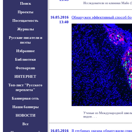
Поиск
Исследователи из клиники Майо (M
Проекты
16.05.2016
Обнаружен эффективный способ бор
Посещаемость
13:40
Журналы
Русские писатели и
поэты
Избранное
Библиотеки
Фотоархив
ИНТЕРНЕТ
Топ-лист "Русского
переплета"
Баннерная сеть
Наши баннеры
Ученые из Международной школы п
НОВОСТИ
видов . . .
Все
16.05.2016
В глубинах океана обнаружили спя