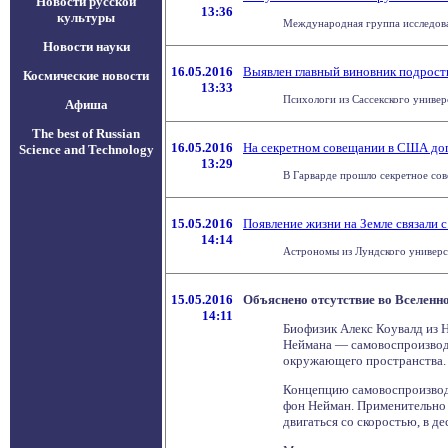
Новости русской
13:36
культуры
Международная группа исследоват
Новости науки
16.05.2016
Выявлен главный виновник подрост
Космические новости
13:33
Психологи из Сассекского универ
Афиша
The best of Russian
16.05.2016
На секретном совещании в США дог
Science and Technology
13:29
В Гарварде прошло секретное сов
15.05.2016
Появление жизни на Земле связали 
14:14
Астрономы из Лундского универси
15.05.2016
Объяснено отсутствие во Вселен
14:11
Биофизик Алекс Коувалд из 
Неймана — самовоспроизвод
окружающего пространства. 
Концепцию самовоспроизводя
фон Нейман. Применительно к
двигаться со скоростью, в д