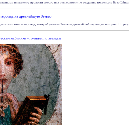
твенному интеллекту провести вместо них эксперимент по созданию конденсата Бозе-Эйнште
астероида на древнейшую Землю
ы гигантского астероида, который упал на Землю в древнейший период ее истории. По разру
ессы-лесбиянки уточнили по звездам