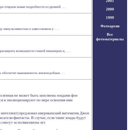
2001
а открыли новые подробности из древней . . .
2000
1999
Фотоархив
у импульсивностью и алкоголизмом у . . .
Все
фотоматериалы
расширить возможности генной инженерии и, . . .
 обеспечит выживаемость землеподобных . . .
селенная не может быть заполнена зондами фон
я и эволюционируют по мере освоения ими
 интеллект) предложил американский математик Джон
сатели-фантасты. В случае, если такие зонды будут
 смогут за полмиллиона лет.