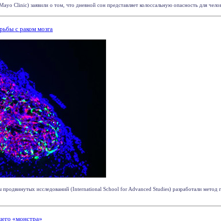
ayo Clinic) заявили о том, что дневной сон представляет колоссальную опасность для челов
ьбы с раком мозга
родвинутых исследований (International School for Advanced Studies) разработали метод 
щего «монстра»