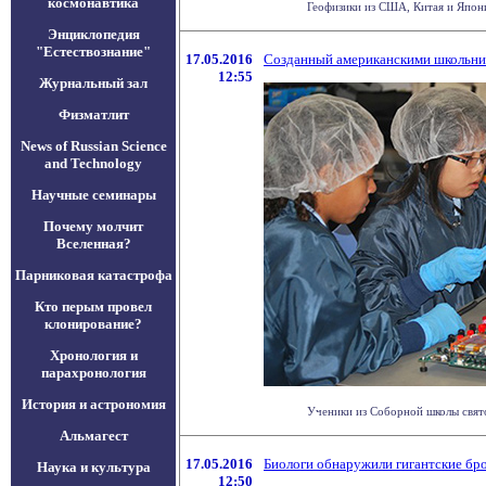
космонавтика
Геофизики из США, Китая и Япони
Энциклопедия
"Естествознание"
17.05.2016
Созданный американскими школьник
12:55
Журнальный зал
Физматлит
News of Russian Science
and Technology
Научные семинары
Почему молчит
Вселенная?
Парниковая катастрофа
Кто перым провел
клонирование?
Хронология и
парахронология
История и астрономия
Ученики из Соборной школы свято
Альмагест
17.05.2016
Биологи обнаружили гигантские б
Наука и культура
12:50