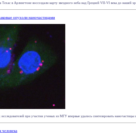
Техас в Арлингтоне воссоздали карту звездного неба над Грецией VII-VI века до нашей эры,
раковые опухоли наночастицами
 исследователей при участии ученых из МГУ впервые удалось синтезировать наночастицы из
я человека