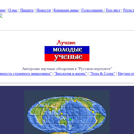
ние
|
О нас
|
Пишите
|
Новости
|
Книжная лавка
|
Голосование
|
Топ-лист
|
Регис
Авторские научные обозрения в "Русском переплете"
жность странного микромира"
|
"Биология и жизнь"
|
"Terra & Comp"
|
Научно-п
Семинары - Конференции - Симпозиумы - Конкурсы