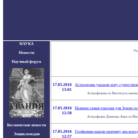
НАУКА
"Ру
Новости
Научный форум
17.05.2016
Астрономы указали зону существов
13:01
Астрофизики из Института имени 
17.05.2016
Названа самая опасная для Земли га
12:58
Астрофизик Димитра Атри из Инст
Космические новости
17.05.2016
Геофизики нашли причину кислоро
Энциклопедия
12:57