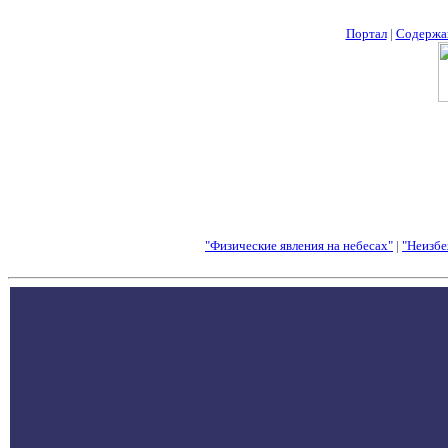
Портал
|
Содержа
"Физические явления на небесах"
|
"Неизбе