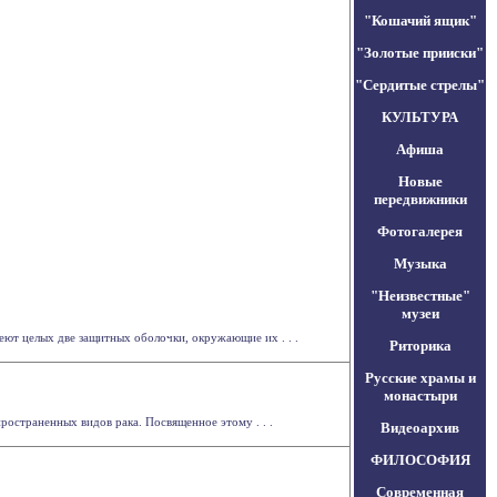
"Кошачий ящик"
"Золотые прииски"
"Сердитые стрелы"
КУЛЬТУРА
Афиша
Новые
передвижники
Фотогалерея
Музыка
"Неизвестные"
музеи
ют целых две защитных оболочки, окружающие их . . .
Риторика
Русские храмы и
монастыри
остраненных видов рака. Посвященное этому . . .
Видеоархив
ФИЛОСОФИЯ
Современная