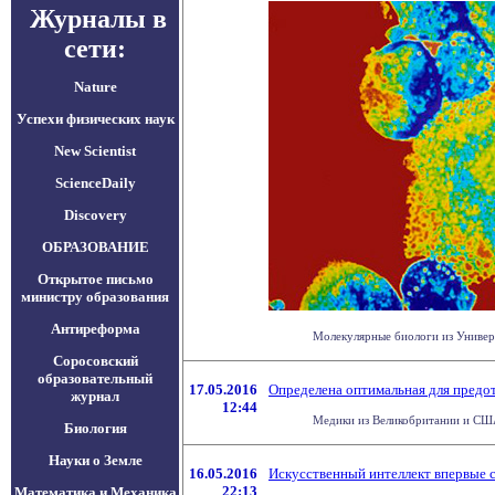
Журналы в
сети:
Nature
Успехи физических наук
New Scientist
ScienceDaily
Discovery
ОБРАЗОВАНИЕ
Открытое письмо
министру образования
Антиреформа
Молекулярные биологи из Универ
Соросовский
образовательный
17.05.2016
Определена оптимальная для предот
журнал
12:44
Медики из Великобритании и США 
Биология
Науки о Земле
16.05.2016
Искусственный интеллект впервые с
22:13
Математика и Механика