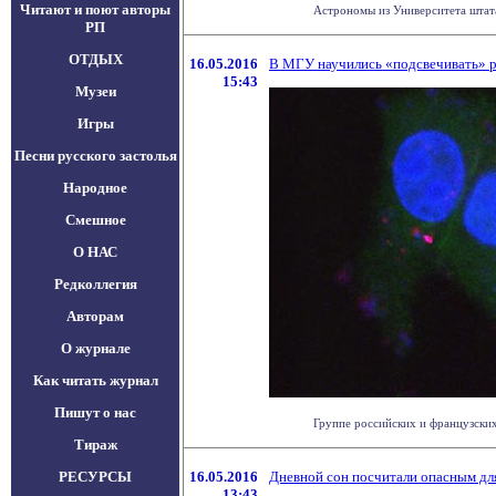
Читают и поют авторы
Астрономы из Университета штата 
РП
ОТДЫХ
16.05.2016
В МГУ научились «подсвечивать» 
15:43
Музеи
Игры
Песни русского застолья
Народное
Смешное
О НАС
Редколлегия
Авторам
О журнале
Как читать журнал
Пишут о нас
Группе российских и французских
Тираж
РЕСУРСЫ
16.05.2016
Дневной сон посчитали опасным дл
13:43