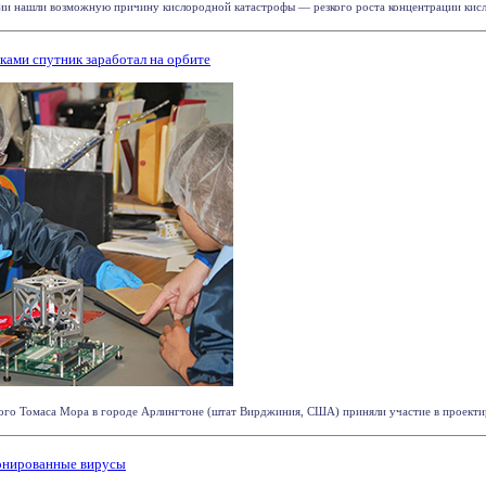
и нашли возможную причину кислородной катастрофы — резкого роста концентрации кислоро
ами спутник заработал на орбите
го Томаса Мора в городе Арлингтоне (штат Вирджиния, США) приняли участие в проектиров
ронированные вирусы