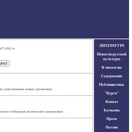
ЛИТЕРАТУРА
#77-4362 от
Новости русской
культуры
К читателю
Содержание
Публицистика
я существования живых организмов . . .
"Курск"
Кавказ
Балканы
ате глобальных космических катаклизмов . . .
Проза
Поэзия