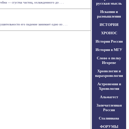
йна — сгустка частиц, охлажденного до . . .
русская мысль
Искания и
размышления
шительности его падение занимает одно из . . .
ИСТОРИЯ
ХРОНОС
История России
История в МГУ
Слово о полку
Игореве
Хронология и
парахронология
Астрономия и
Хронология
Альмагест
Запечатленная
Россия
Сталиниана
ФОРУМЫ