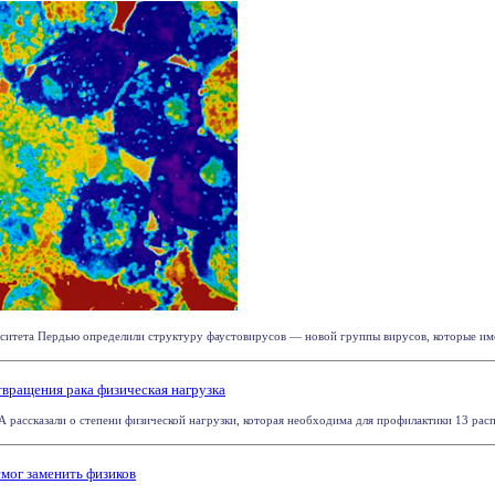
ситета Пердью определили структуру фаустовирусов — новой группы вирусов, которые име
вращения рака физическая нагрузка
рассказали о степени физической нагрузки, которая необходима для профилактики 13 распр
мог заменить физиков