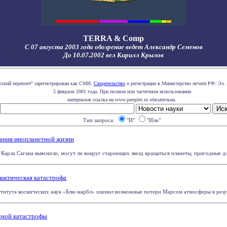
TERRA & Comp
С 07 августа 2003 года обозрение ведет Александр Семенов
До 10.07.2002 вел Кирилл Крылов
сский переплет" зарегистрирован как СМИ.
Свидетельство
о регистрации в Министерстве печати РФ: Эл. 
5 февраля 2001 года. При полном или частичном использовании
материалов ссылка на www.pereplet.ru обязательна.
Тип запроса:
"И"
"Или"
ания инопланетной жизни
Карла Сагана выяснили, могут ли вокруг стареющих звезд вращаться планеты, пригодные дл
лактическая катастрофа
итута космических наук «Блю марбл» оценил возможные потери Марсом атмосферы в результ
дной катастрофы