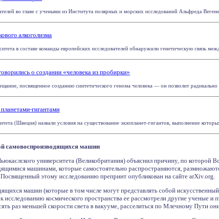
елей во главе с учеными из Института полярных и морских исследований Альфреда Вегенер
кового алкоголизма
ситета в составе команды европейских исследователей обнаружили генетическую связь межд
оворились о создании «человека из пробирки»
ещание, посвященное созданию синтетического генома человека — он позволит радикально 
с планетами-гигантами
тета (Швеция) назвали условия на существование экзопланет-гигантов, выполнение которых
ной самовоспроизводящихся машин
Ньюкаслского университета (Великобритания) объяснил причину, по которой В
ящимися машинами, которые самостоятельно распространяются, размножаютс
Посвященный этому исследованию препринт опубликован на сайте arXiv.org.
щихся машин (которые в том числе могут представлять собой искусственный
 исследованию космического пространства ее рассмотрели другие ученые и пи
есять раз меньшей скорости света в вакууме, расселиться по Млечному Пути они