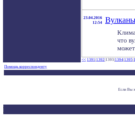
23.04.2016
Вулканы
12:54
Клима
что в
может 
<<
1391
|
1392
|1393|
1394
|
1395
|
Помощь корреспонденту
Если Вы 