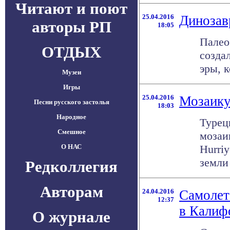
Читают и поют
25.04.2016
Динозав
авторы РП
18:05
Палео
ОТДЫХ
созда
эры, к
Музеи
Игры
25.04.2016
Мозаику
Песни русского застолья
18:03
Народное
Турец
Смешное
мозаи
О НАС
Hurri
земли в
Редколлегия
Авторам
24.04.2016
Самолет
12:37
в Кали
О журнале