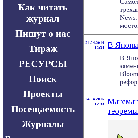
Самол
Как читать
трехд
журнал
News.
мостом
Пишут о нас
24.04.2016
В Япони
Тираж
12:34
В Япо
РЕСУРСЫ
замен
Bloom
Поиск
реформ
Проекты
24.04.2016
Математ
12:33
Посещаемость
теоремы
Журналы