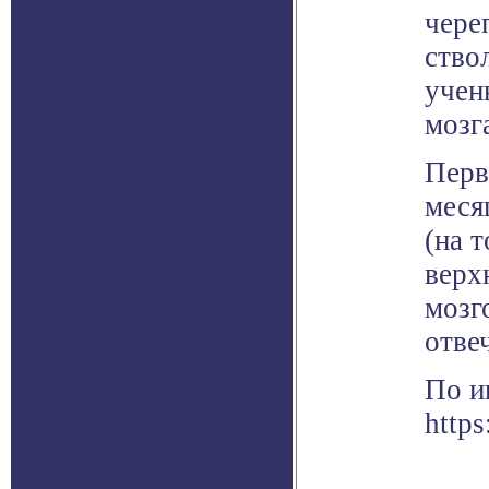
чере
ство
учен
мозг
Перв
меся
(на 
верх
мозг
отве
По и
https