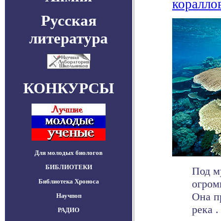
коралло
Русская
литература
КОНКУРСЫ
Для молодых биологов
БИБЛИОТЕКИ
Под м
Библиотека Хроноса
огром
Она п
Научпоп
река . 
РАДИО