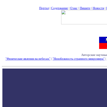
Портал
|
Содержание
|
О нас
|
Пишите
|
Новости
|
Авторские научные
"Физические явления на небесах"
|
"Неизбежность странного микромира"
|
Семинары - Конфе