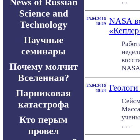
News of Russian
. .
Science and
25.04.2016
NASA во
Technology
18:29
«Кеплер
Научные
Работ
семинары
недел
восст
Почему молчит
NASA .
Вселенная?
25.04.2016
Геологи
Парниковая
18:24
Сейсм
катастрофа
Масса
учены
Кто перым
. . .
провел