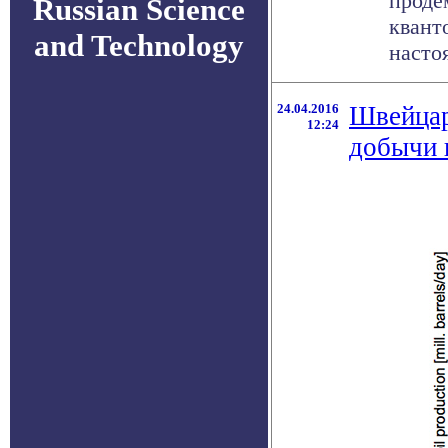
проде
Russian Science
квант
and Technology
настоя
24.04.2016
Швейцар
12:24
добычи 