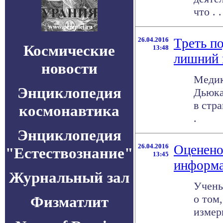
что . .
26.04.2016
Треть п
Космические
13:48
лишний 
новости
Медик
Энциклопедия
Дьюка
в стр
космонавтика
.
Энциклопедия
26.04.2016
Оценено
"Естествознание"
13:45
информ
Журнальный зал
Учены
о том
Физматлит
измер