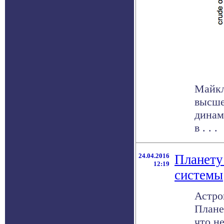
Майкл
высше
динам
в . . .
24.04.2016
Планету
12:19
системы
Астро
Плане
что не