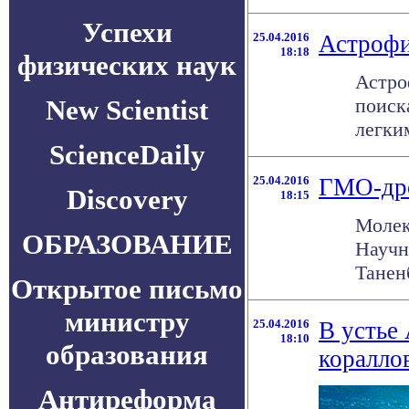
Успехи
25.04.2016
Астрофи
18:18
физических наук
Астро
New Scientist
поиск
легки
ScienceDaily
25.04.2016
ГМО-др
Discovery
18:15
Молек
ОБРАЗОВАНИЕ
Научн
Танен
Открытое письмо
министру
25.04.2016
В устье
18:10
образования
коралло
Антиреформа