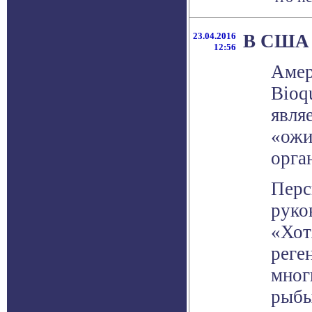
23.04.2016
В США 
12:56
Амер
Bioq
явля
«ожи
орга
Перс
руко
«Хот
реге
мног
рыбы