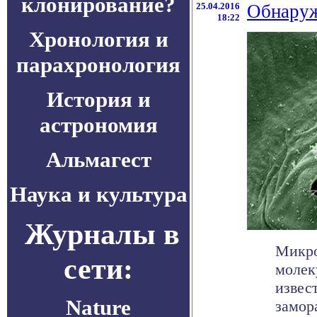
клонирование?
25.04.2016
Обнаруж
18:22
Хронология и
парахронология
История и
астрономия
Альмагест
Наука и культура
Журналы в
Микро
сети:
молек
извес
Nature
замор