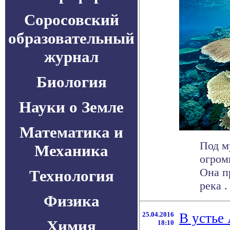
Соросовский
образовательный
журнал
Биология
Науки о Земле
Математика и
Под м
Механика
огром
Она п
Технология
река . 
Физика
25.04.2016
В устье
Химия
18:10