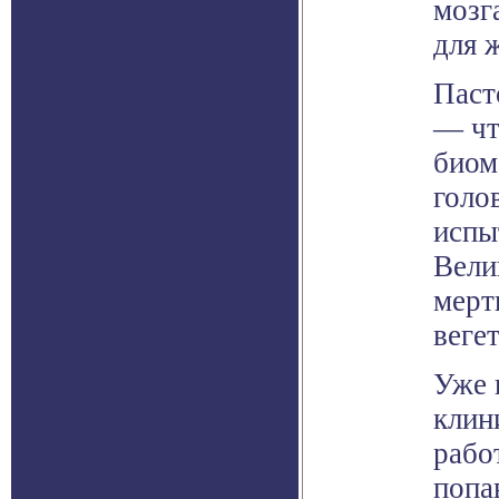
мозг
для 
Паст
— чт
биом
голо
испы
Вели
мерт
веге
Уже 
клин
рабо
попа