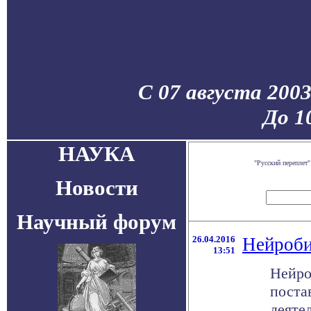
С 07 августа 200
До 1
НАУКА
"Русский переплет
Новости
Научный форум
26.04.2016
Нейроби
13:51
Нейро
поста
деяте