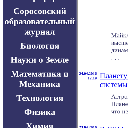
Соросовский
образовательный
журнал
Майкл
высше
Биология
динам
. . .
Науки о Земле
Математика и
24.04.2016
Планету
12:19
Механика
системы
Технология
Астро
Плане
Физика
что не
Химия
23.04.2016