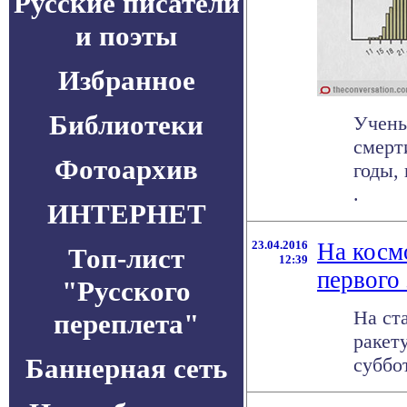
Русские писатели
и поэты
Избранное
Библиотеки
Учены
смерт
Фотоархив
годы, 
.
ИНТЕРНЕТ
23.04.2016
На косм
Топ-лист
12:39
первого
"Русского
На ст
переплета"
ракет
Баннерная сеть
суббот