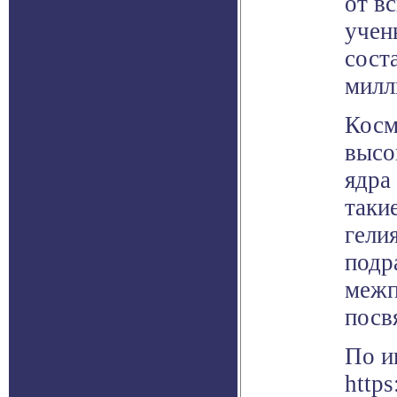
от в
учен
сост
милл
Косм
высо
ядра
таки
гели
подр
межп
посв
По и
https