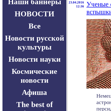
Наши баннеры
23.04.2016
Ученые 
12:36
вспышки
НОВОСТИ
Все
Новости русской
культуры
Новости науки
Космические
новости
Афиша
Немец
астро
The best of
перси