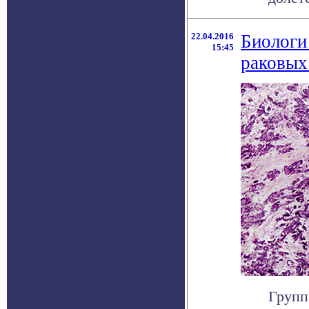
22.04.2016
Биологи
15:45
раковых
Групп