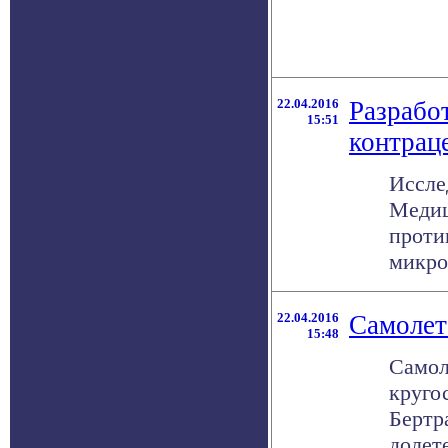
22.04.2016
Разрабо
15:51
контрац
Иссле
Медиц
проти
микрог
22.04.2016
Самолет
15:48
Самол
круго
Бертр
долете