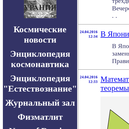
трехд
Вечер
. .
Космические
24.04.2016
В Япони
12:34
новости
В Япо
Энциклопедия
замен
Прави
космонавтика
Энциклопедия
24.04.2016
Математ
12:33
"Естествознание"
теоремы
Журнальный зал
Физматлит