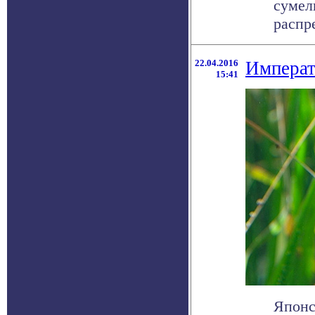
сумел
распре
22.04.2016
Императ
15:41
Японс