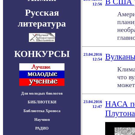
В США р
12:56
Русская
Амери
литература
плани
необр
главног
КОНКУРСЫ
23.04.2016
Вулканы
12:54
Клима
что в
может 
Для молодых биологов
23.04.2016
НАСА по
БИБЛИОТЕКИ
12:47
Библиотека Хроноса
Плутона
Научпоп
РАДИО