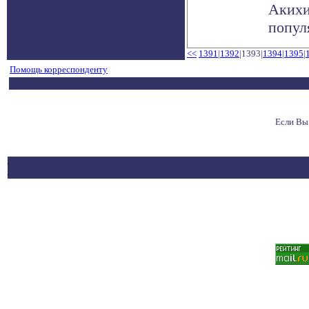
Акихи
попул
<<
1391
|
1392
|1393|
1394
|
1395
|
Помощь корреспонденту
Если Вы