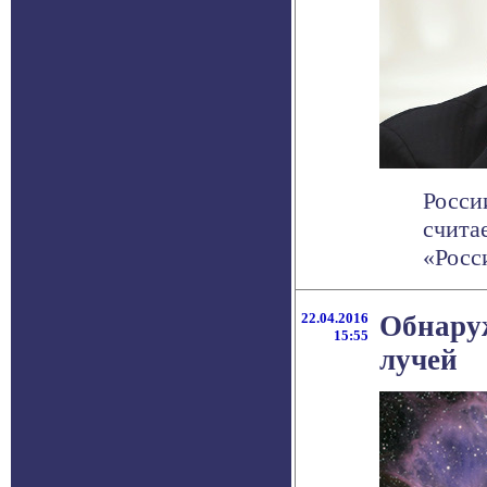
Росси
счита
«Росс
22.04.2016
Обнару
15:55
лучей