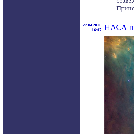
созве
Принс
22.04.2016
НАСА по
16:07