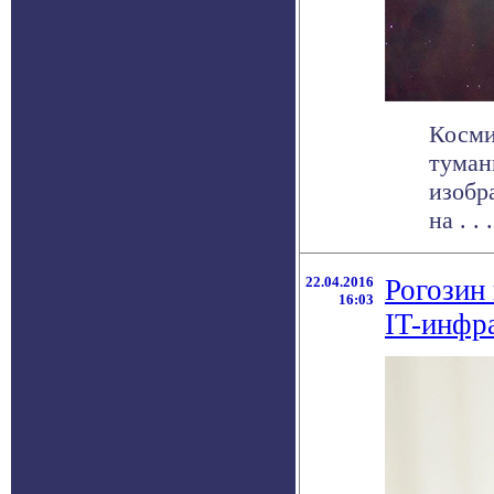
Косми
туман
изобр
на . . .
22.04.2016
Рогозин
16:03
IT-инфр