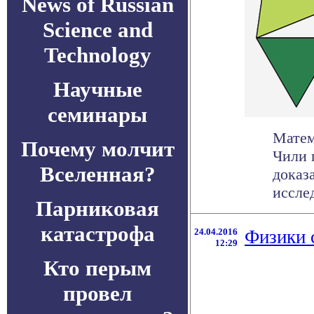
News of Russian
Science and
Technology
Научные
семинары
Матем
Почему молчит
Чили 
Вселенная?
доказ
исслед
Парниковая
катастрофа
24.04.2016
Физики 
12:29
Кто перым
провел