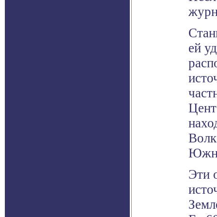
журн
Стан
ей у
расп
исто
част
Цент
нахо
Волк
Южно
Эти 
исто
Земл