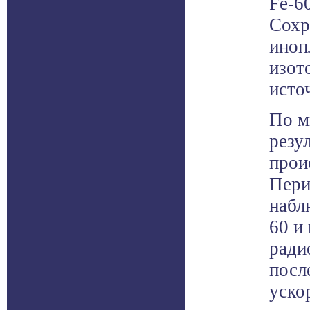
Fe-6
Сохр
иноп
изот
исто
По м
резу
прои
Пери
набл
60 и
ради
посл
уско