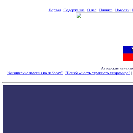
Портал
|
Содержание
|
О нас
|
Пишите
|
Новости
|
Авторские научные
"Физические явления на небесах"
|
"Неизбежность странного микромира"
|
Семинары - Конфе