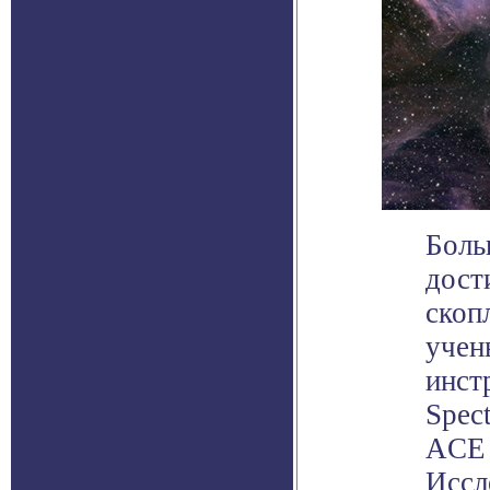
Боль
дост
скоп
учен
инст
Spec
ACE 
Иссл