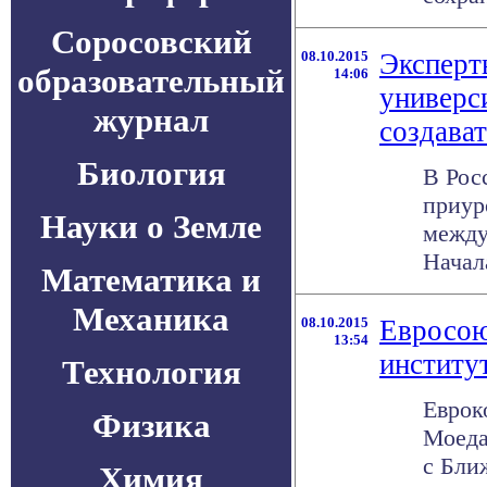
Соросовский
08.10.2015
Эксперт
образовательный
14:06
универс
журнал
создава
Биология
В Рос
приур
Науки о Земле
между
Начал
Математика и
Механика
08.10.2015
Евросою
13:54
институ
Технология
Еврок
Физика
Моеда
с Бли
Химия