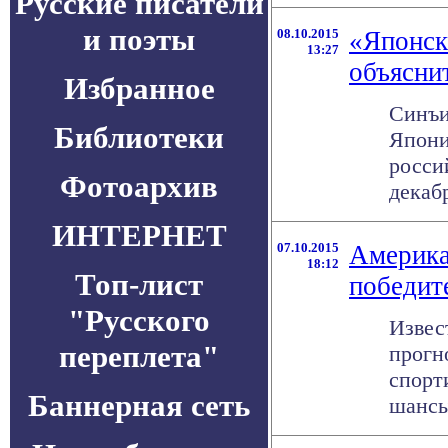
Русские писатели
и поэты
08.10.2015
«Японск
13:27
объясни
Избранное
Синъи
Библиотеки
Япони
росси
Фотоархив
декабр
ИНТЕРНЕТ
07.10.2015
Америка
18:12
Топ-лист
победит
"Русского
Извес
переплета"
прогн
спорт
Баннерная сеть
шансы