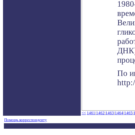
1980
врем
Вели
глик
рабо
ДНК)
проц
По и
http:
<<
1461
|
1462
|
1463
|
1464
|
1465
|
Помощь корреспонденту