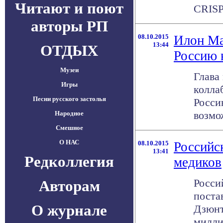
Читают и поют
CRISP
авторы РП
08.10.2015
Илон Ма
13:44
ОТДЫХ
Россию 
Музеи
Глава
Игры
колла
Песни русского застолья
Росси
возмо
Народное
Смешное
О НАС
08.10.2015
Российс
13:41
Редколлегия
медиков
Росси
Авторам
поста
О журнале
Дзюнт
милли