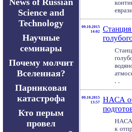
News of Russian
конти
еврази
Science and
Technology
09.10.2015
Станция
14:02
Научные
голубог
семинары
Станц
голуб
Почему молчит
водян
Вселенная?
атмос
. .
Парниковая
катастрофа
09.10.2015
НАСА об
13:57
подгото
Кто перым
НАСА 
провел
к отп