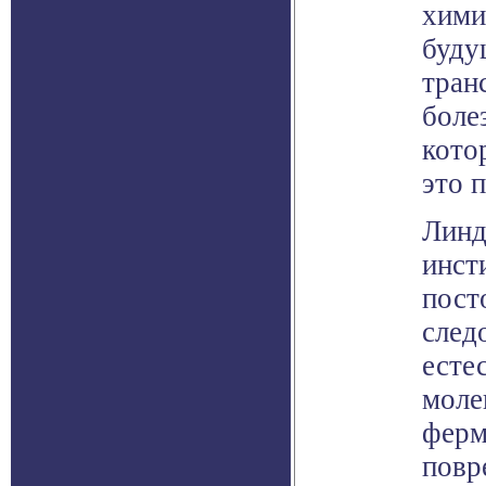
хими
буду
тран
болез
кото
это 
Линд
инст
пост
след
есте
моле
ферм
повр