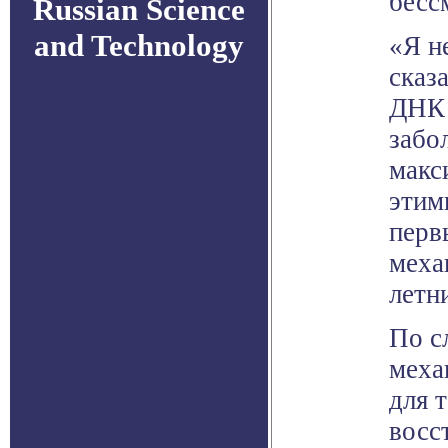
бесс
Russian Science
and Technology
«Я н
сказ
ДНК 
забо
макс
этим
перв
меха
летн
По с
меха
для 
восс