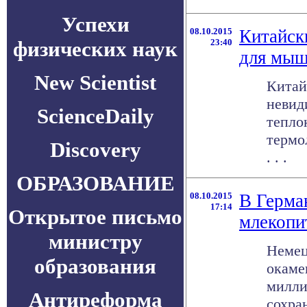
Успехи
08.10.2015
Китайск
физических наук
23:40
для мы
New Scientist
Китай
невид
ScienceDaily
тепло
термо
Discovery
. . .
ОБРАЗОВАНИЕ
08.10.2015
В Герма
17:14
Открытое письмо
млекоп
министру
Немец
образования
окаме
милли
Антиреформа
сохра