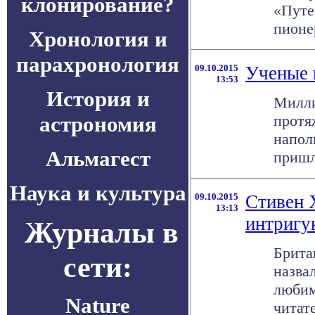
клонирование?
«Путе
пионер
Хронология и
парахронология
09.10.2015
Ученые 
13:53
История и
Милли
астрономия
протя
напол
Альмагест
пришл
Наука и культура
09.10.2015
Стивен 
13:13
интриг
Журналы в
Брита
сети:
назва
любим
Nature
читате