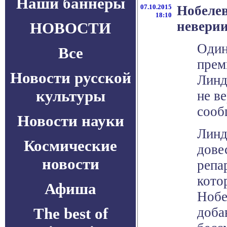
Наши баннеры
07.10.2015
Нобелев
18:10
неверии
НОВОСТИ
Один
Все
прем
Новости русской
Линд
культуры
не в
сооб
Новости науки
Линд
Космические
дове
новости
репа
кото
Афиша
Нобе
The best of
доба