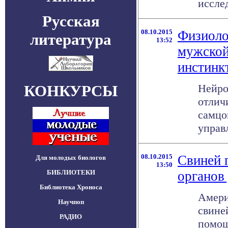
исслед
Русская
08.10.2015
Физиоло
литература
13:52
мужской
инстинк
КОНКУРСЫ
Нейро
отлич
самцо
управл
08.10.2015
Свиней 
Для молодых биологов
13:50
БИБЛИОТЕКИ
органов
Библиотека Хроноса
Амери
Научпоп
свине
РАДИО
помощ