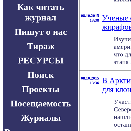
Как читать
журнал
08.10.2015
Ученые 
13:38
жирафо
Пишут о нас
Изучи
Тираж
амери
что д
РЕСУРСЫ
этапа 
Поиск
08.10.2015
В Аркти
13:36
Проекты
для кло
Участ
Посещаемость
Север
Журналы
нашли
останк