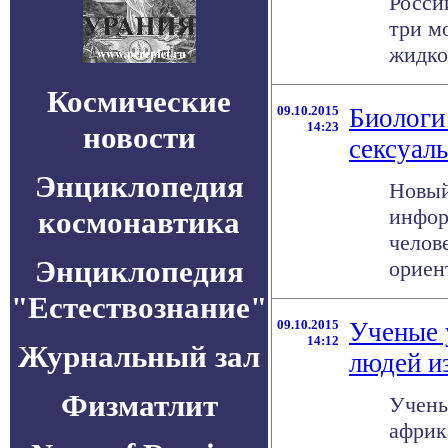
Росси
три м
жидкос
Космические
09.10.2015
Биологи
14:23
новости
сексуал
Энциклопедия
Новый
инфор
космонавтика
челов
Энциклопедия
ориен
"Естествознание"
09.10.2015
Ученые 
14:12
Журнальный зал
людей и
Физматлит
Учены
африк