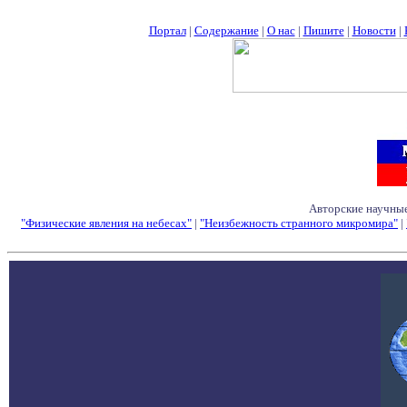
Портал
|
Содержание
|
О нас
|
Пишите
|
Новости
|
Авторские научные
"Физические явления на небесах"
|
"Неизбежность странного микромира"
|
Семинары - Конфе