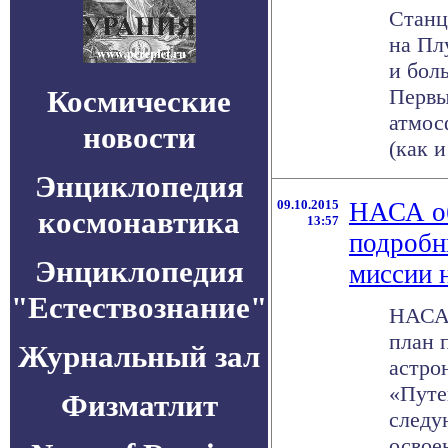
Станц
на Пл
и бол
Космические
Первы
атмос
новости
(как и
Энциклопедия
09.10.2015
НАСА о
космонавтика
13:57
подробн
Энциклопедия
миссии 
"Естествознание"
НАСА 
план 
Журнальный зал
астро
«Путе
Физматлит
следу
освоен