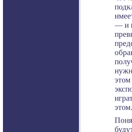
подк
имее
— и 
прев
пред
обра
полу
нужн
этом
эксп
игра
этом
Поня
буду