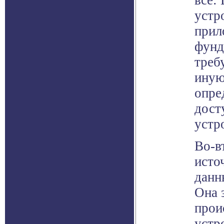
всё:
устр
прил
фунд
треб
иную
опре
дост
устр
Во-в
исто
данн
Она 
прои
устр