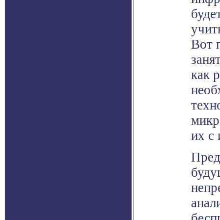
будет
учит
Вот 
заня
как 
необ
техн
микр
их с
Пред
буду
непр
анал
бесп