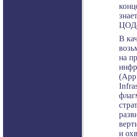
конц
знае
ЦОД
В ка
возь
на п
инфр
(Appl
Infra
флаг
стра
разв
верт
и ох