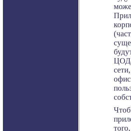
може
Прил
корп
(час
суще
буду
ЦОДа
сети
офис
поль
собс
Чтоб
прил
того,