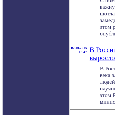
С пом
важну
шотла
замед
этом р
опубли
07.10.2015
В Росси
15:47
выросло
В Рос
века 
людей
научн
этом 
минист