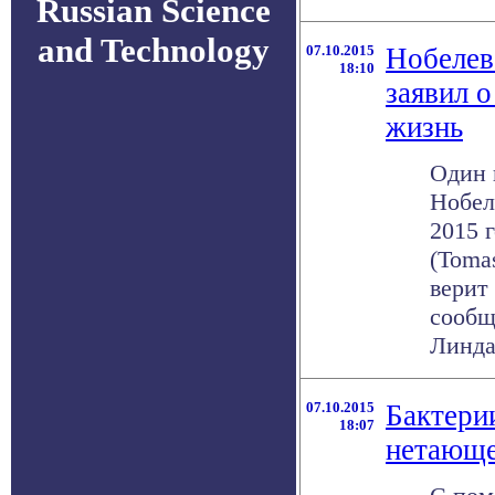
Russian Science
and Technology
07.10.2015
Нобелев
18:10
заявил о
жизнь
Один 
Нобел
2015 
(Tomas
верит
сообща
Линдал
07.10.2015
Бактери
18:07
нетающе