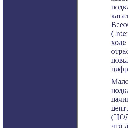
подк
ката
Всео
(Inte
ходе
отра
новы
цифр
Мало
подк
начи
цент
(ЦОД
что 