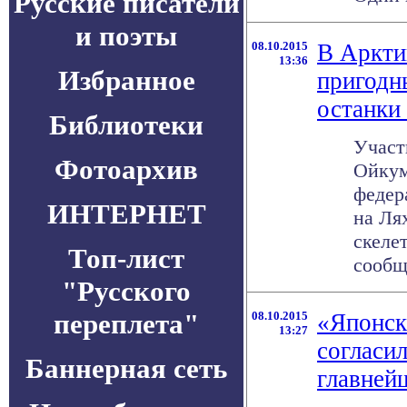
Русские писатели
и поэты
08.10.2015
В Аркти
13:36
Избранное
пригодн
останки
Библиотеки
Участ
Фотоархив
Ойкум
федер
ИНТЕРНЕТ
на Ля
скеле
Топ-лист
сообща
"Русского
переплета"
08.10.2015
«Японск
13:27
согласи
Баннерная сеть
главней