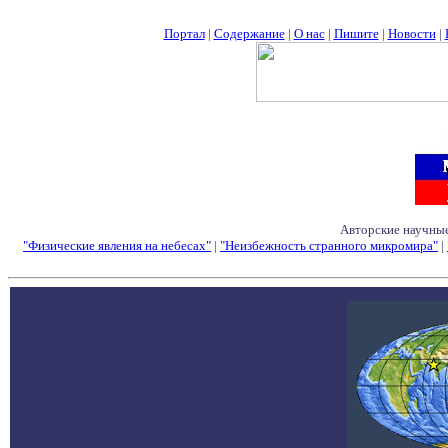
Портал
|
Содержание
|
О нас
|
Пишите
|
Новости
|
Авторские научные
"Физические явления на небесах"
|
"Неизбежность странного микромира"
|
Семинары - Конфе