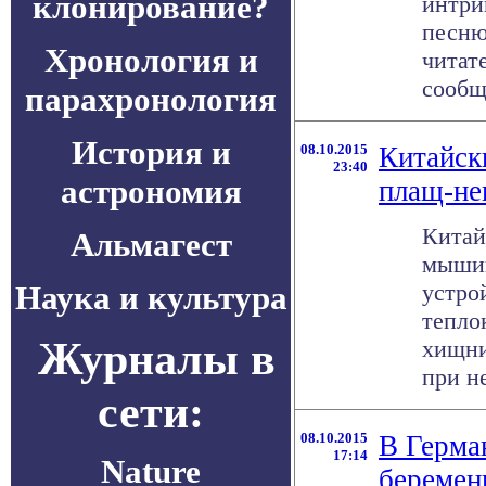
клонирование?
интри
песню
Хронология и
читат
сообща
парахронология
История и
08.10.2015
Китайск
23:40
астрономия
плащ-не
Китай
Альмагест
мышин
Наука и культура
устро
тепло
Журналы в
хищни
при н
сети:
08.10.2015
В Герма
17:14
Nature
беремен