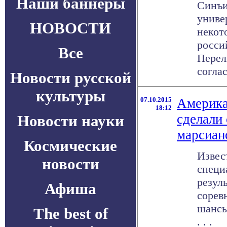
Наши баннеры
Синъи
униве
НОВОСТИ
некот
росси
Все
Перел
соглас
Новости русской
культуры
07.10.2015
Америка
18:12
сделали 
Новости науки
марсиан
Космические
Извес
новости
специ
резул
Афиша
сорев
шансы
The best of
. . .