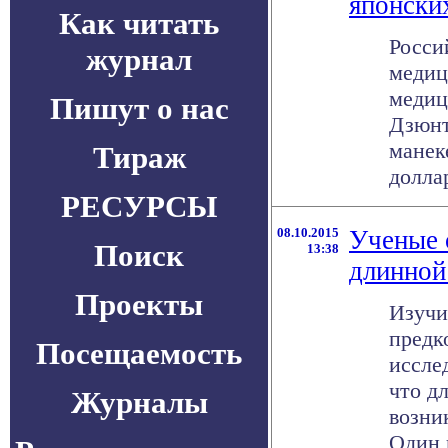
японски
Как читать
Росси
журнал
медиц
медиц
Пишут о нас
Дзюнт
манек
Тираж
доллар
РЕСУРСЫ
08.10.2015
Ученые 
Поиск
13:38
длинной
Проекты
Изучи
предк
Посещаемость
иссле
что д
Журналы
возни
Один и