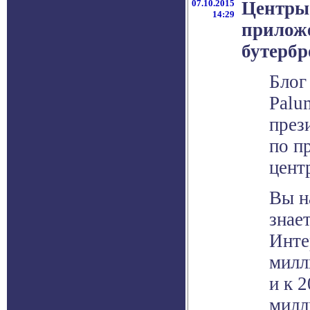
07.10.2015
Центры
14:29
приложе
бутербр
Блог
Palu
през
по п
цент
Вы н
знае
Инте
милл
и к 2
милл