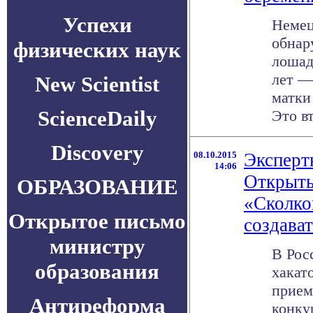
Успехи
Немец
обнар
физических наук
лошад
лет —
New Scientist
матки
ScienceDaily
Это вт
Discovery
08.10.2015
Эксперт
14:06
Открыты
ОБРАЗОВАНИЕ
«Сколко
Открытое письмо
создава
министру
В Рос
образования
хакат
прием
Антиреформа
конку