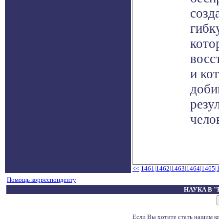
созд
гибк
котор
восс
и ко
доби
резу
чело
<<
1461
|
1462
|
1463
|
1464
|
1465
|
Помощь корреспонденту
НАУКА В 
Если Вы хотите стать нашим 