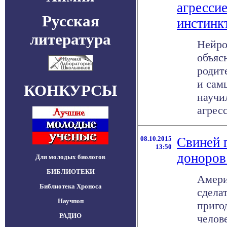
агресси
Русская
инстинк
литература
Нейро
объяс
родит
и сам
КОНКУРСЫ
научи
агресс
08.10.2015
Свиней 
13:50
доноров
Для молодых биологов
БИБЛИОТЕКИ
Амери
Библиотека Хроноса
сдела
Научпоп
приго
РАДИО
челов