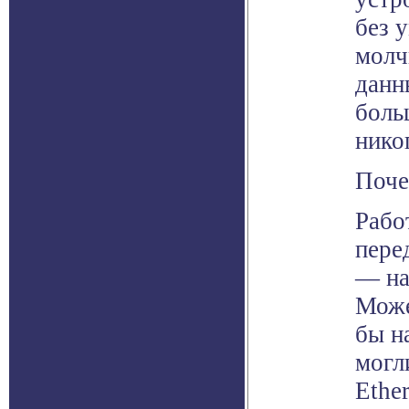
без у
молч
данн
боль
нико
Поче
Рабо
пере
— на
Може
бы н
могл
Ethe