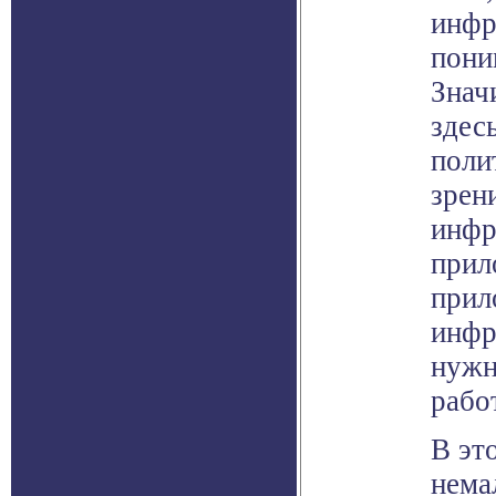
инфр
пони
Знач
здес
поли
зрен
инфр
прил
прил
инфр
нужн
рабо
В эт
нема