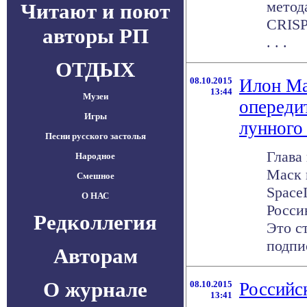
метод
Читают и поют
CRISP
авторы РП
. . .
ОТДЫХ
08.10.2015
Илон Ма
13:44
Музеи
опереди
Игры
лунного
Песни русского застолья
Глава
Народное
Маск 
Смешное
Space
О НАС
Росси
Редколлегия
Это с
подпис
Авторам
О журнале
08.10.2015
Российс
13:41