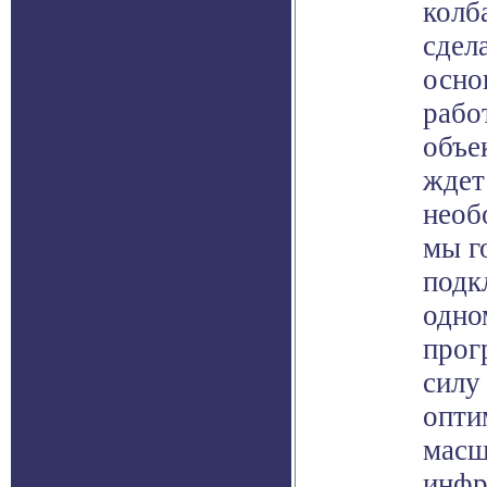
колб
сдел
осно
рабо
объе
ждет
необ
мы г
подк
одно
прог
силу
опти
масш
инфр