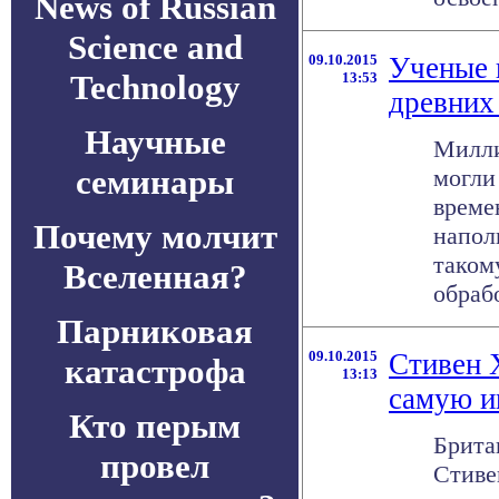
News of Russian
Science and
09.10.2015
Ученые 
Technology
13:53
древних
Научные
Милли
семинары
могли
време
Почему молчит
напол
таком
Вселенная?
обрабо
Парниковая
09.10.2015
Стивен 
катастрофа
13:13
самую и
Кто перым
Брита
провел
Стиве