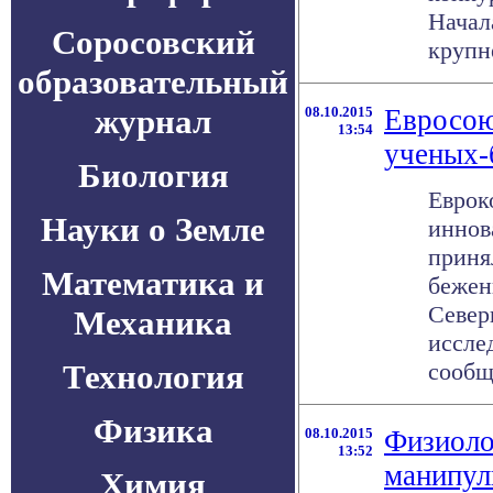
Начал
Соросовский
крупне
образовательный
журнал
08.10.2015
Евросою
13:54
ученых-
Биология
Еврок
Науки о Земле
иннов
приня
Математика и
бежен
Север
Механика
иссле
Технология
сообща
Физика
08.10.2015
Физиоло
13:52
манипул
Химия