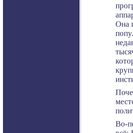
прог
аппа
Она 
попу
неда
тыся
кото
круп
инст
Поче
мест
поли
Во-п