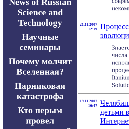
News of Russian
совре
некомм
Science and
Technology
21.11.2007
Процессо
12:19
эволюци
Научные
семинары
Знаете
числа
Почему молчит
испол
процес
Вселенная?
Itaniu
Парниковая
Solutio
катастрофа
19.11.2007
Челябин
16:47
Кто перым
детьми в
провел
Интерне