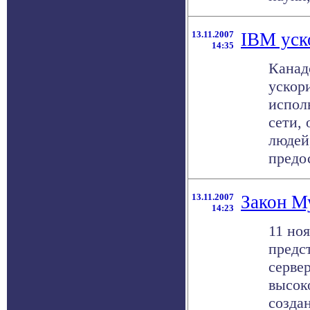
13.11.2007
IBM уск
14:35
Канад
ускори
испол
сети,
людей
предос
13.11.2007
Закон М
14:23
11 ноя
предс
серве
высок
созда