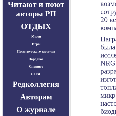
Читают и поют
возм
сотр
авторы РП
20 в
ОТДЫХ
комп
Музеи
Нагр
Игры
была
Песни русского застолья
иссл
Народное
NRG 
Смешное
разр
О НАС
изго
Редколлегия
топл
микр
Авторам
наст
О журнале
биод