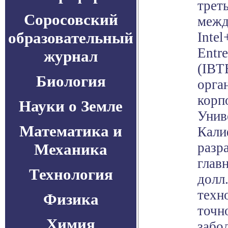
трет
Соросовский
межд
образовательный
Inte
Entre
журнал
(IBT
Биология
орга
корпо
Науки о Земле
Унив
Математика и
Кали
разр
Механика
главн
Технология
долл.
техн
Физика
точн
Химия
забо