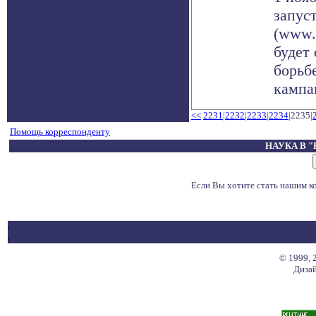
запус
(www.
будет
борьб
кампа
<<
2231
|
2232
|
2233
|
2234
|2235|
Помощь корреспонденту
НАУКА В 
Если Вы хотите стать нашим 
© 1999, 
Дизай