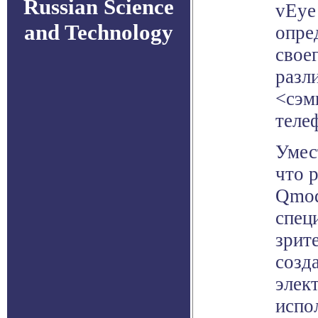
Russian Science
vEye
and Technology
опре
свое
разл
<сэм
теле
Умес
что 
Qmod
спец
зрит
созд
элек
испо