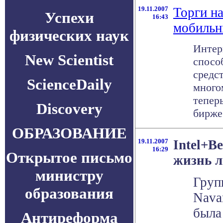
19.11.2007
Торги н
Успехи
16:43
мобильн
физических наук
Интер
New Scientist
спосо
средс
ScienceDaily
много
тепер
Discovery
бирже 
ОБРАЗОВАНИЕ
19.11.2007
Intel+B
16:29
Открытое письмо
жизнь 
министру
Груп
образования
Nava
была
Антиреформа