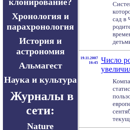
клонирование?
Систе
котор
Хронология и
сад в
парахронология
родит
време
История и
детьми
астрономия
19.11.2007
Число р
Альмагест
16:45
увеличил
Наука и культура
Компа
стати
Журналы в
польз
европ
сети:
сентяб
текуще
Nature