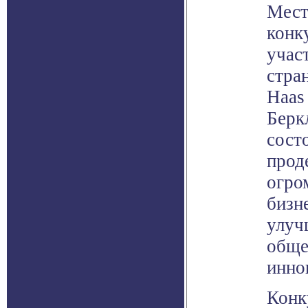
Мест
конк
учас
стра
Haas 
Берк
сост
прод
огро
бизн
улуч
обще
инно
Конк