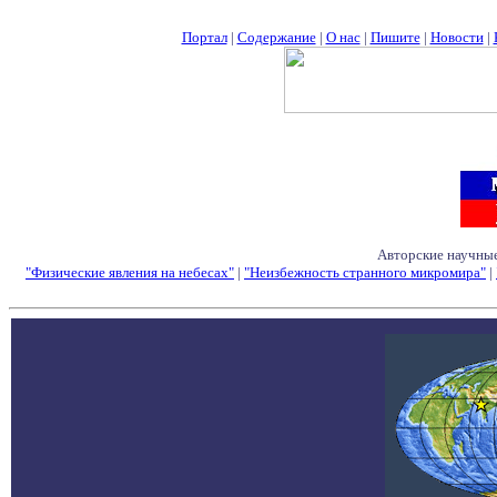
Портал
|
Содержание
|
О нас
|
Пишите
|
Новости
|
Авторские научные
"Физические явления на небесах"
|
"Неизбежность странного микромира"
|
Семинары - Конфе