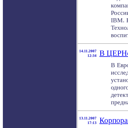
компа
Росси
IBM. 
Техно
воспит
14.11.2007
В ЦЕРНе
12:34
В Евр
иссле
устан
одног
детек
предна
13.11.2007
Корпорац
17:13