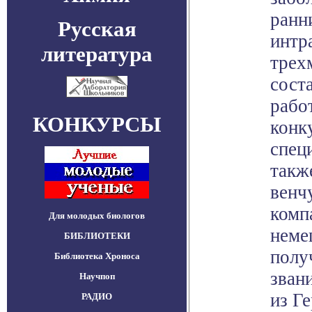
ранн
Русская
интр
литература
трех
сост
рабо
КОНКУРСЫ
конк
спец
такж
венч
комп
Для молодых биологов
неме
БИБЛИОТЕКИ
полу
Библиотека Хроноса
зван
Научпоп
из Г
РАДИО