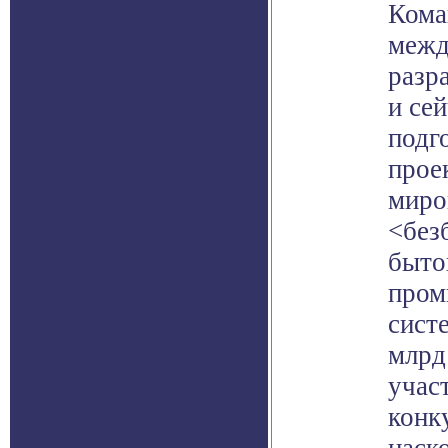
Кома
межд
разр
и се
подг
прое
миро
<без
быто
пром
сист
млрд
учас
конк