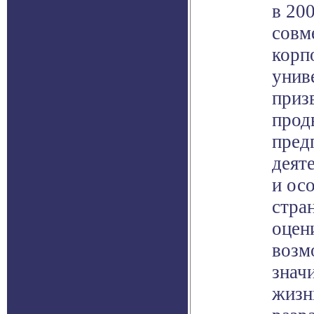
в 200
совм
корпо
унив
приз
прод
пред
деят
и ос
стра
оцен
возм
знач
жизн