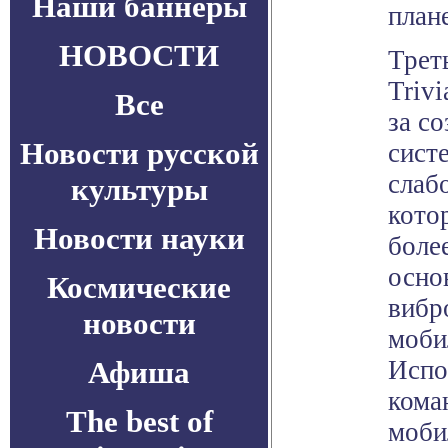
Наши баннеры
плане
НОВОСТИ
Трет
Trivi
Все
за с
Новости русской
сист
слаб
культуры
кото
Новости науки
боле
осно
Космические
вибр
новости
моби
Афиша
Испо
кома
The best of
моби