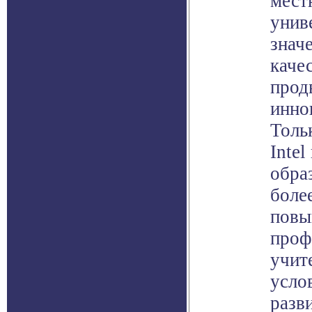
мест
унив
знач
каче
прод
инно
Толь
Intel
обра
более
повы
проф
учит
усло
разв