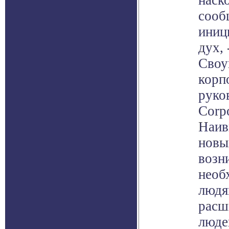
наск
сооб
иниц
дух, 
Своу
корпо
руко
Corpo
Наив
новы
возн
необ
людя
расш
люде