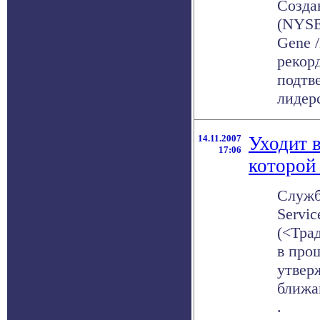
Созда
(NYSE
Gene 
рекор
подтв
лидерс
14.11.2007
Уходит 
17:06
которой
Служб
Servi
(<Тра
в про
утверж
ближа
.