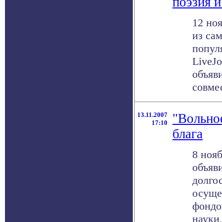
поэзия и
12 ноя
из са
попул
LiveJo
объяв
совмес
13.11.2007
"Вольно
17:10
блага
8 нояб
объяв
долго
осуще
фондо
науки,