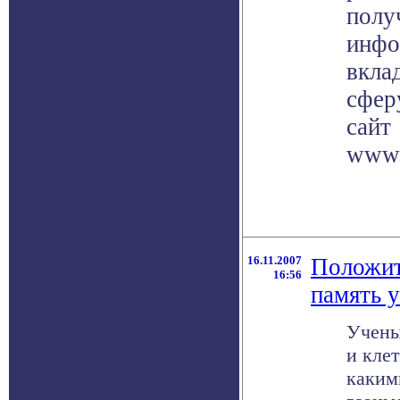
полу
инфо
вклад
сфер
сайт
www.
16.11.2007
Положит
16:56
память 
Учены
и кле
каким