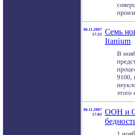
совер
произв
06.11.2007
Семь но
17:23
Itanium
В нояб
предс
процес
9100,
неукл
этого 
06.11.2007
ООН и C
17:03
бедност
1 ноя