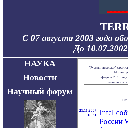
TERR
С 07 августа 2003 года об
До 10.07.200
НАУКА
"Русский переплет" зареги
Министерс
Новости
5 февраля 2001 года
материалов сс
Научный форум
Тип 
21.11.2007
Intel со
15:31
России 