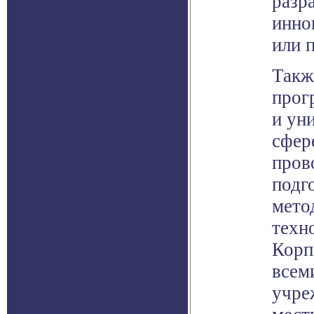
разр
инно
или 
Такж
прог
и ун
сфер
пров
подг
мето
техн
Корп
всем
учре