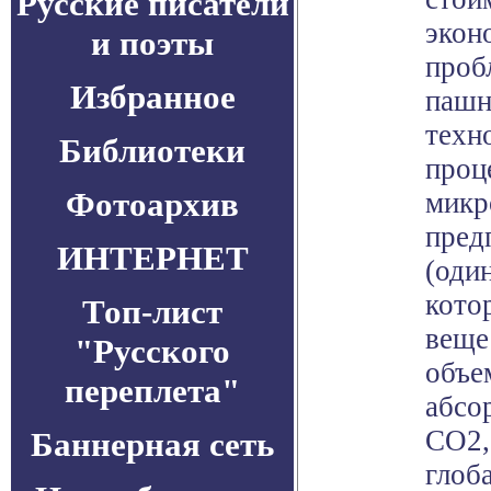
Русские писатели
экон
и поэты
проб
Избранное
пашн
техн
Библиотеки
проц
Фотоархив
микр
пред
ИНТЕРНЕТ
(оди
кото
Топ-лист
веще
"Русского
объе
переплета"
абсо
СО2,
Баннерная сеть
глоб