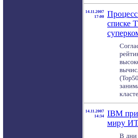
14.11.2007
Процесс
17:00
списке 
суперко
Согла
рейти
высок
вычис
(Top50
заним
класте
14.11.2007
IBM при
14:34
миру И
В дни