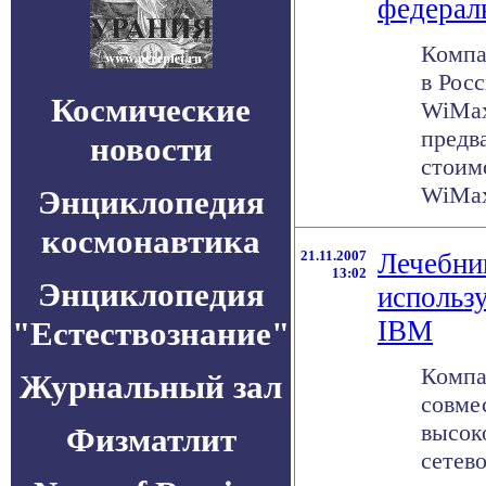
федерал
Компан
в Рос
Космические
WiMax
предв
новости
стоим
WiMax-
Энциклопедия
космонавтика
21.11.2007
Лечебни
13:02
Энциклопедия
использу
"Естествознание"
IBM
Компа
Журнальный зал
совме
высок
Физматлит
сетев