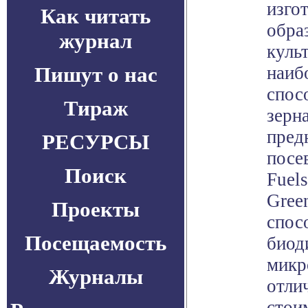
изго
Как читать
обра
журнал
культ
Пишут о нас
наиб
спос
Тираж
зерна
пред
РЕСУРСЫ
посе
Поиск
Fuel
Gree
Проекты
спос
Посещаемость
биод
микр
Журналы
отли
стои