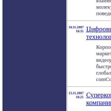
взаим
молек
поведе
16.11.2007
Цифров
16:31
техноло
Корпо
марке
видео
быстр
глоба
comCor
15.11.2007
Суперко
16:21
компани