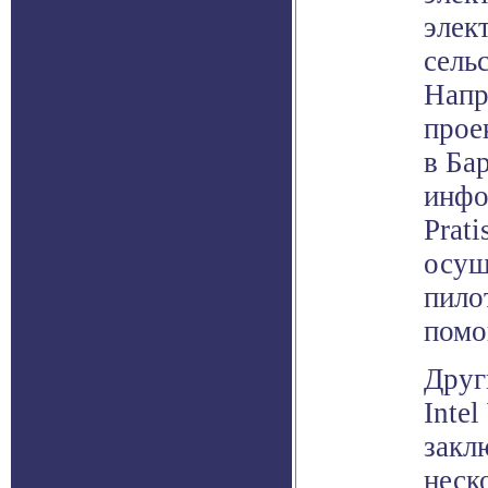
элек
сель
Напр
прое
в Ба
инфо
Prat
осущ
пило
помо
Друг
Inte
закл
неск