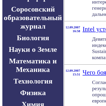
интер
Соросовский
генер
дальне
образовательный
журнал
12.09.2007
Intel ус
16:58
Биология
Девят
индек
Науки о Земле
Sustai
компа
Математика и
Механика
12.09.2007
Чего бо
15:51
Технология
Согла
резул
Физика
опрош
европе
Химия