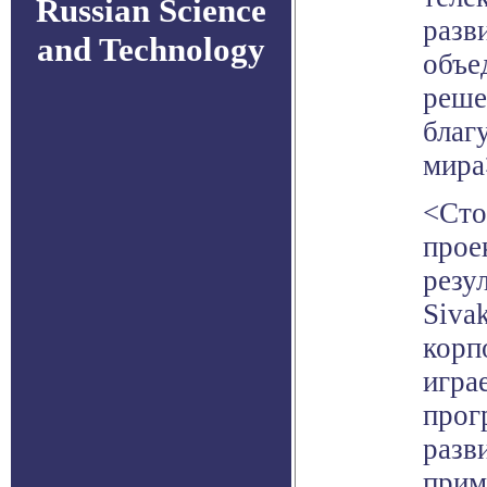
Russian Science
разв
and Technology
объе
реше
благ
мира
<Сто
прое
резу
Siva
корп
игра
прог
разв
прим