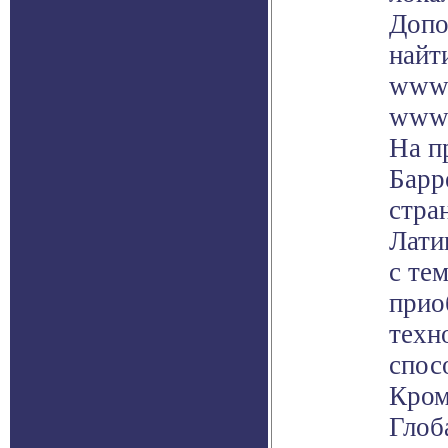
Допо
найт
www.
www.
На п
Барр
стра
Лати
с те
прио
техн
спос
Кром
Глоб