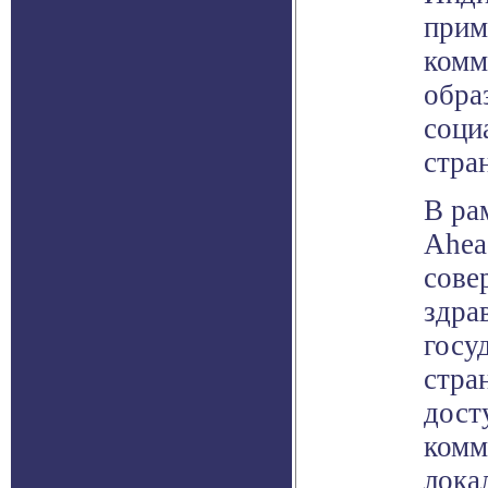
прим
комм
обра
соци
стра
В ра
Ahea
сове
здра
госу
стра
дост
комм
лока