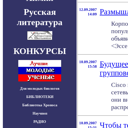
Русская
12.09.2007
Размышл
14:09
литература
Корпо
попул
объяв
<Эссе 
КОНКУРСЫ
10.09.2007
Будущее
15:58
группов
Cisco
Для молодых биологов
сетев
БИБЛИОТЕКИ
они в
Библиотека Хроноса
распр
Научпоп
РАДИО
10.09.2007
Чтобы т
15:31