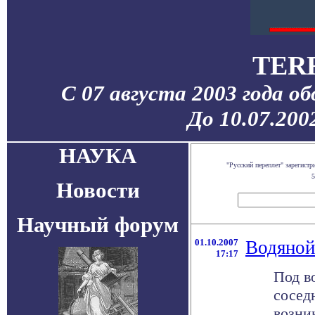
TER
С 07 августа 2003 года о
До 10.07.200
НАУКА
"Русский переплет" зарегист
5
Новости
Научный форум
01.10.2007
Водяной
17:17
Под в
сосед
возни