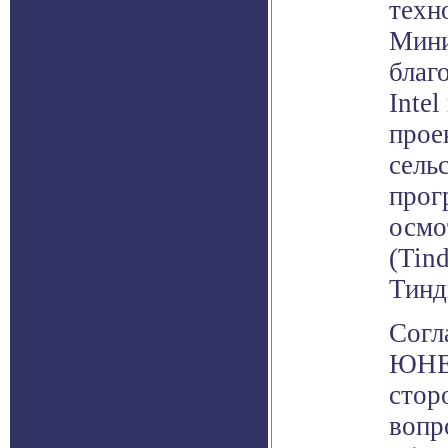
техн
Мини
благ
Inte
прое
сель
прог
осмо
(Tin
Тинд
Согл
ЮНЕС
стор
вопр