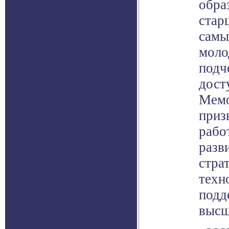
обра
стар
самы
моло
подч
дост
Мемо
приз
рабо
разв
стра
техн
подд
высш