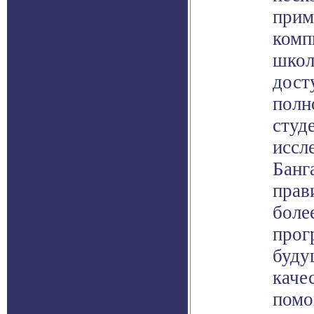
прим
комп
школ
дост
полн
студ
иссл
Банг
прав
боле
прог
буду
каче
помо