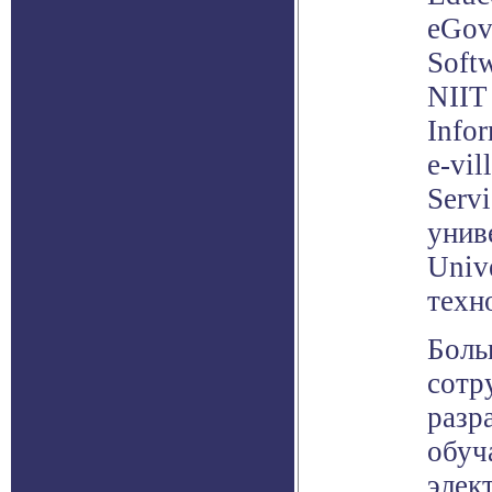
eGovS
Soft
NIIT
Info
e-vil
Servi
унив
Univ
техно
Боль
сотр
разр
обуч
элек