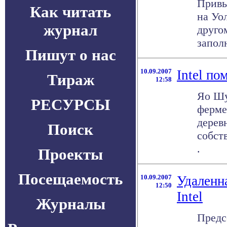
Привы
Как читать
на Уо
журнал
друго
заполн
Пишут о нас
10.09.2007
Intel п
Тираж
12:58
Яо Шу
РЕСУРСЫ
ферме
дерев
Поиск
собст
.
Проекты
Посещаемость
10.09.2007
Удаленн
12:50
Intel
Журналы
Предс