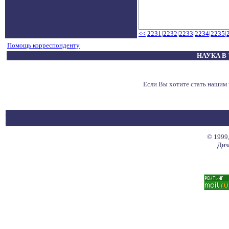
<<
2231
|
2232
|
2233
|
2234
|
2235
|
Помощь корреспонденту
НАУКА В
Если Вы хотите стать нашим
© 1999,
Диз