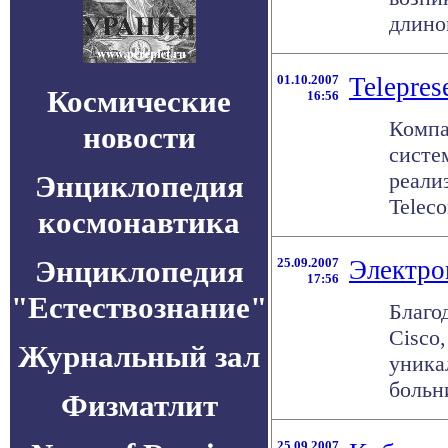
длиной
01.10.2007
Telepres
Космические
16:56
Компа
новости
систе
реали
Энциклопедия
Teleco
космонавтика
Энциклопедия
25.09.2007
Электро
17:56
"Естествознание"
Благо
Cisco
Журнальный зал
уника
больн
Физматлит
25.09.2007