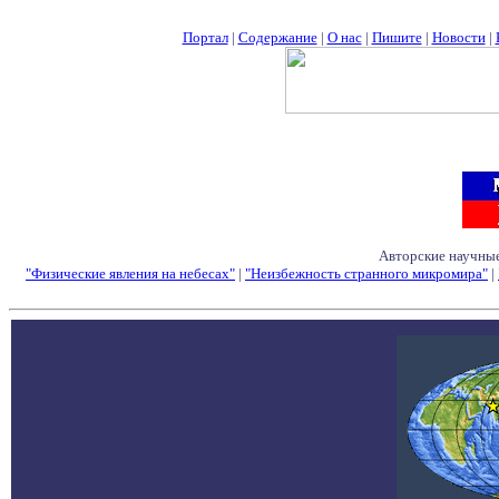
Портал
|
Содержание
|
О нас
|
Пишите
|
Новости
|
Авторские научные
"Физические явления на небесах"
|
"Неизбежность странного микромира"
|
Семинары - Конфе