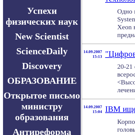
Успехи
Одно 
Syste
физических наук
Xeon 
New Scientist
предн
ScienceDaily
14.09.2007
"Цифров
15:13
Discovery
20-21
всеро
ОБРАЗОВАНИЕ
<Высо
лечени
Открытое письмо
министру
14.09.2007
IBM ище
15:04
образования
Корпо
голов
Антиреформа