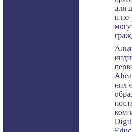
для 
и по
могу
граж
Алья
инди
перв
Ahea
них 
обра
пост
комп
Digi
Educ