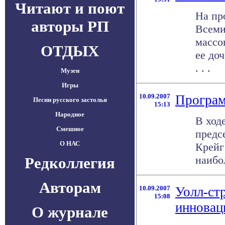
Читают и поют
На пр
авторы РП
Всеми
массо
ОТДЫХ
ее доч
. . .
Музеи
Игры
10.09.2007
Програм
Песни русского застолья
15:13
Народное
В ход
Смешное
предс
О НАС
Крейг 
наибо
Редколлегия
Авторам
10.09.2007
Уолл-ст
15:08
инновац
О журнале