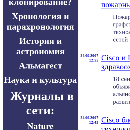
клонирование?
пожарны
Хронология и
Пожар
графс
парахронология
техно
История и
сетей 
астрономия
24.09.2007
Cisco и 
12:55
Альмагест
здравоо
Наука и культура
18 се
объяв
Журналы в
альян
разви
сети:
24.09.2007
Cisco б
12:43
Nature
технолог