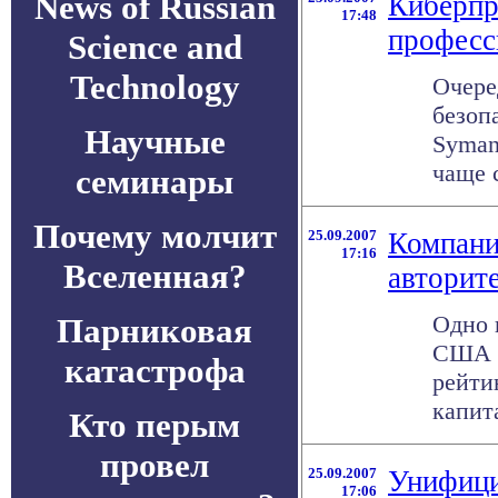
News of Russian
Киберпр
17:48
професс
Science and
Technology
Очере
безоп
Научные
Syman
чаще с
семинары
Почему молчит
25.09.2007
Компани
17:16
Вселенная?
авторит
Одно 
Парниковая
США -
катастрофа
рейти
капит
Кто перым
провел
25.09.2007
Унифици
17:06