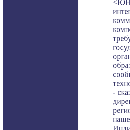
<ЮНЕ
инте
комм
комп
треб
госу
орга
обра
сооб
техн
- cк
дире
реги
наше
Инди