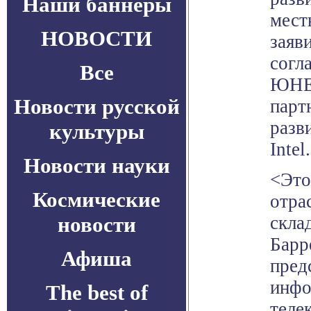
Наши баннеры
мест
НОВОСТИ
заяв
согл
Все
ЮНЕС
Новости русской
парт
разв
культуры
Intel.
Новости науки
<Это
Космические
отра
новости
скла
Барр
Афиша
пред
инфо
The best of
теле