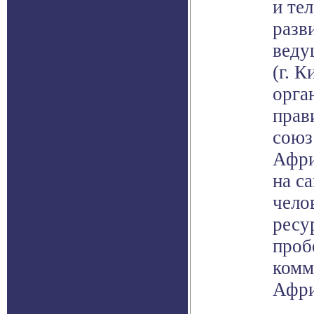
и те
разв
веду
(г. К
орга
прав
союз
Афри
на с
чело
ресу
проб
комм
Афри