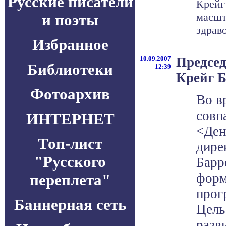
Русские писатели
Крейг 
масшт
и поэты
здраво
Избранное
10.09.2007
Председ
Библиотеки
12:39
Крейг Б
Фотоархив
Во в
совп
ИНТЕРНЕТ
<Ден
Топ-лист
дире
"Русского
Барре
форм
переплета"
прог
Баннерная сеть
Цель
разв