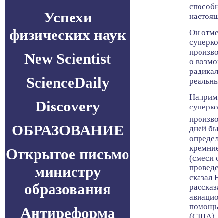
способн
Успехи
настоя
физических наук
Он отме
суперко
произво
New Scientist
о возмо
радикал
ScienceDaily
реальны
Наприме
Discovery
суперко
произво
ОБРАЗОВАНИЕ
дней бы
определ
кремние
Открытое письмо
(смеси 
проведе
министру
сказал 
образования
рассказ
авиацио
помощь
Антиреформа
(США).