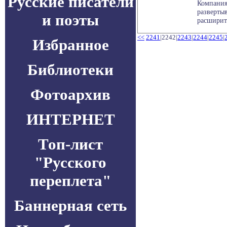
Русские писатели
Компания
разверты
и поэты
расширит 
<<
2241
|2242|
2243
|
2244
|
2245
|
Избранное
Библиотеки
Фотоархив
ИНТЕРНЕТ
Топ-лист
"Русского
переплета"
Баннерная сеть