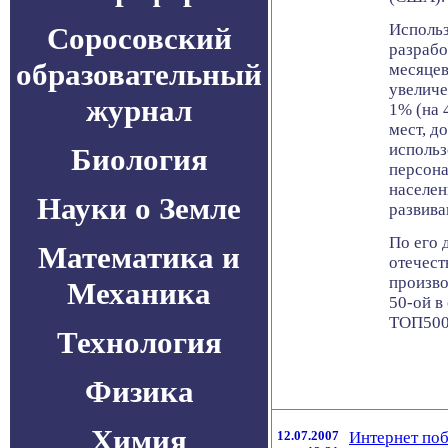
Использ
Соросовский
разработ
образовательный
месяцев
увеличе
журнал
1% (на 
мест, д
использ
Биология
персона
населен
Науки о Земле
развива
По его 
Математика и
отечест
произво
Механика
50-ой в
ТОП500
Технология
Физика
Химия
12.07.2007
Интернет поб