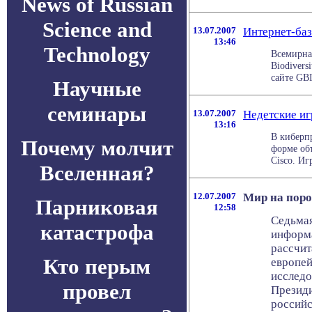
News of Russian
Science and
13.07.2007
Интернет-баз
13:46
Technology
Всемирна
Biodivers
сайте GBI
Научные
семинары
13.07.2007
Недетские иг
13:16
В киберп
Почему молчит
форме об
Cisco. Иг
Вселенная?
12.07.2007
Мир на пор
Парниковая
12:58
Седьмая
катастрофа
информ
рассчит
Кто перым
европей
исследо
провел
Презид
российс