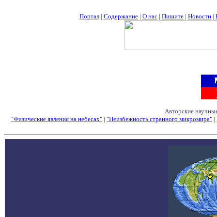
Портал
|
Содержание
|
О нас
|
Пишите
|
Новости
|
Авторские научные
"Физические явления на небесах"
|
"Неизбежность странного микромира"
|
Семинары - Конфе