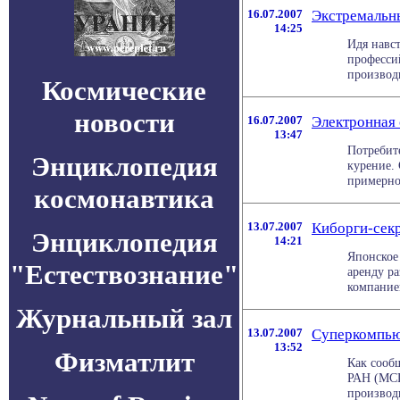
16.07.2007
Экстремальн
14:25
Идя навс
професси
производи
Космические
новости
16.07.2007
Электронная 
13:47
Потребит
Энциклопедия
курение.
примерно 
космонавтика
13.07.2007
Киборги-секр
Энциклопедия
14:21
Японское 
"Естествознание"
аренду р
компанией
Журнальный зал
13.07.2007
Суперкомпью
13:52
Физматлит
Как сооб
РАН (МСЦ
производи