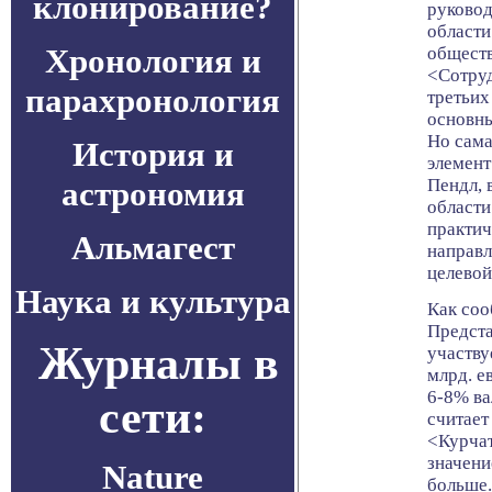
клонирование?
руковод
област
Хронология и
обществ
<Сотруд
парахронология
третьих
основны
Но сама
История и
элемент
астрономия
Пендл, 
област
практич
Альмагест
направл
целевой
Наука и культура
Как соо
Предста
Журналы в
участву
млрд. е
6-8% ва
сети:
считает
<Курчат
значени
Nature
больше.