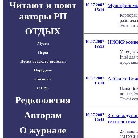
Читают и поют
10.07.2007
Мультфильмы
15:16
авторы РП
Корпораци
работала 
Этот ани
ОТДЫХ
10.07.2007
НИОКР конвей
Музеи
13:15
У тех, к
Игры
Intel для
Песни русского застолья
представ
Народное
10.07.2007
А был ли Бол
Смешное
13:10
О НАС
Наша Все
до нее. 
Редколлегия
Такой сен
Авторам
10.07.2007
3-я междунар
12:48
технологиям
О журнале
27 июня 
(МТУСИ) 