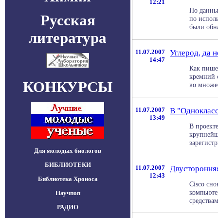
12:21
По данны
Русская
по испол
были обна
литература
11.07.2007
Углерод, да н
14:47
Как пише
кремний 
КОНКУРСЫ
во множес
11.07.2007
В "Однокласс
13:49
В проект
крупнейш
зарегистр
Для молодых биологов
БИБЛИОТЕКИ
11.07.2007
Двусторонняя
12:43
Библиотека Хроноса
Cisco сно
компьютер
Научпоп
средствами
РАДИО