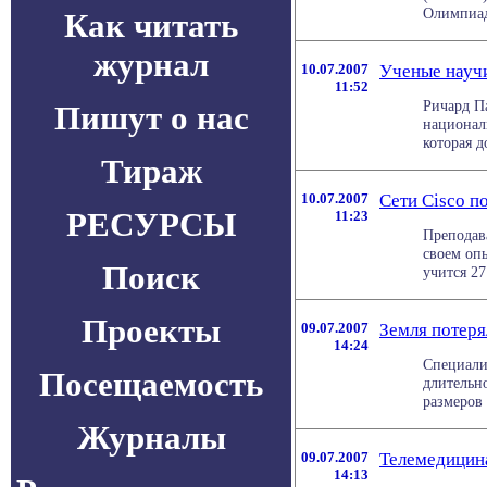
Олимпиады
Как читать
журнал
10.07.2007
Ученые науч
11:52
Ричард П
Пишут о нас
национал
которая д
Тираж
10.07.2007
Сети Cisco п
РЕСУРСЫ
11:23
Преподав
своем опы
Поиск
учится 27 
Проекты
09.07.2007
Земля потеря
14:24
Специали
Посещаемость
длительн
размеров 
Журналы
09.07.2007
Телемедицина
14:13