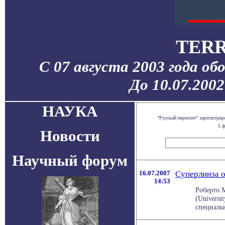
TERR
С 07 августа 2003 года об
До 10.07.200
НАУКА
"Русский переплет" зарегистр
5 ф
Новости
Научный форум
16.07.2007
Суперлинза о
14:53
Роберто М
(Universi
специальн