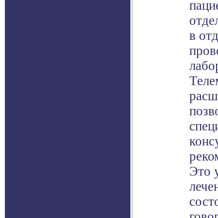
паци
отде
в от
пров
лабо
Теле
расш
позв
спец
конс
реко
Это 
лече
сост
гово