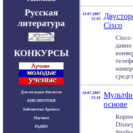
Русская
11.07.2007
Двустор
12:43
литература
Cisco
Cisco 
давно
КОНКУРСЫ
конве
телеф
намер
средст
Для молодых биологов
10.07.2007
Мультфи
15:16
БИБЛИОТЕКИ
основе
Библиотека Хроноса
Корпо
Научпоп
Disney
РАДИО
Studi