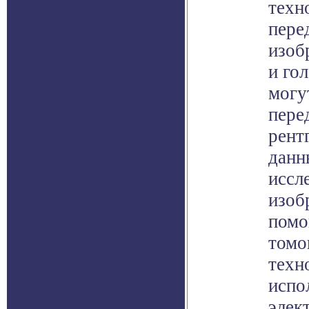
техн
пере
изоб
и го
могу
пере
рент
данн
иссл
изоб
помо
томо
техн
испо
элек