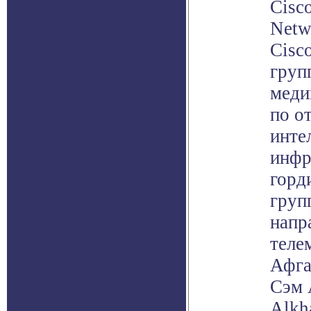
Cisc
Netw
Cisc
груп
меди
по о
инте
инфр
горд
груп
напр
теле
Афга
Сэм 
Alkh