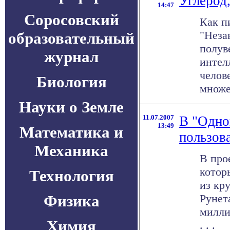
Углерод,
14:47
Соросовский
Как п
"Неза
образовательный
полув
журнал
интел
челов
Биология
множе
Науки о Земле
11.07.2007
В "Однок
13:49
Математика и
пользов
Механика
В про
котор
Технология
из кр
Физика
Рунет
милли
Химия
. . .