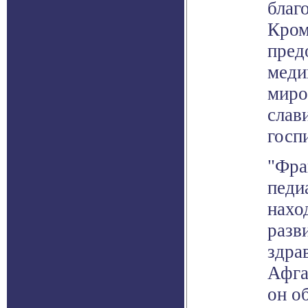
благ
Кром
пред
меди
миро
слав
госп
"Фра
педи
нахо
разв
здра
Афга
он о