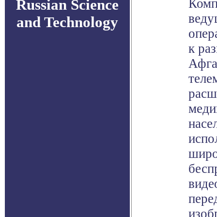
Russian Science
Комп
веду
and Technology
опер
к ра
Афга
теле
расш
меди
насе
испо
широ
бесп
виде
пере
изоб