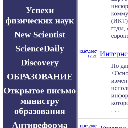
инфор
Успехи
комму
физических наук
(ИКТ)
годы,
New Scientist
европе
ScienceDaily
12.07.2007
Интерне
12:21
Discovery
По да
<Осно
ОБРАЗОВАНИЕ
измен
испол
Открытое письмо
инфор
министру
котор
образования
. . .
Антиреформа
11.07.2007