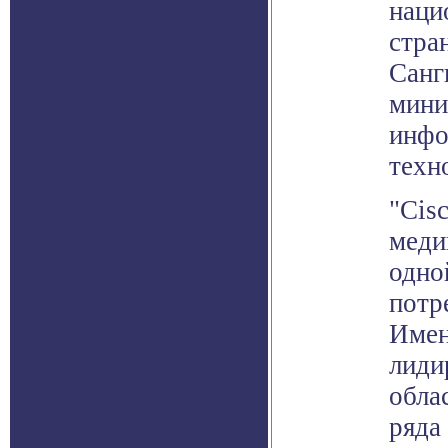
наци
стра
Санг
мини
инфо
техн
"Cis
меди
одно
потр
Имен
лиди
обла
ряда