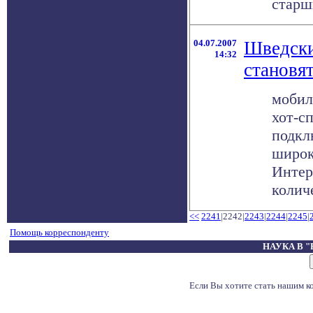
старш
04.07.2007
Шведски
14:32
становя
мобил
хот-с
подкл
широк
Интер
количе
<<
2241
|2242|
2243
|
2244
|
2245
|
Помощь корреспонденту
НАУКА В 
Если Вы хотите стать нашим 