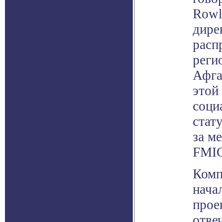
Rowl
дире
расп
реги
Афга
этой
соци
стат
за м
FMI
Комп
нача
прое
отвеч