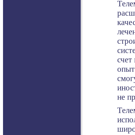
Теле
расш
каче
лече
стро
сист
счет
опыт
смог
инос
не п
Теле
испо
широ