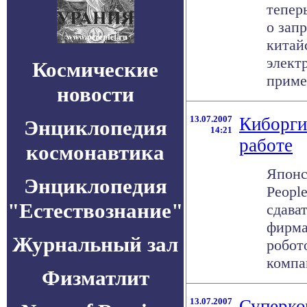
тепер
о зап
китай
элект
Космические
пример
новости
13.07.2007
Киборги
Энциклопедия
14:21
работе
космонавтика
Японс
Энциклопедия
People
"Естествознание"
сдава
фирма
Журнальный зал
робот
компан
Физматлит
13.07.2007
Суперко