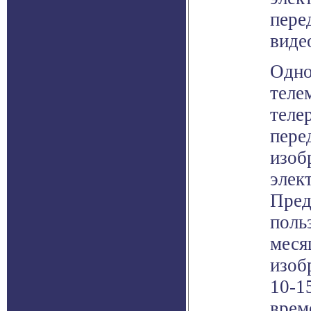
пере
виде
Одно
теле
теле
пере
изоб
элек
Пред
поль
меся
изоб
10-1
врем