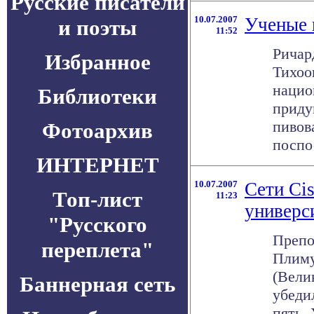
Русские писатели
10.07.2007
Ученые 
и поэты
11:52
Ричар
Избранное
Тихоо
нацио
Библиотеки
приду
пивов
Фотоархив
поспос
ИНТЕРНЕТ
10.07.2007
Сети Ci
Топ-лист
11:23
универс
"Русского
Препо
переплета"
Плиму
(Вели
Баннерная сеть
убеди
пять.