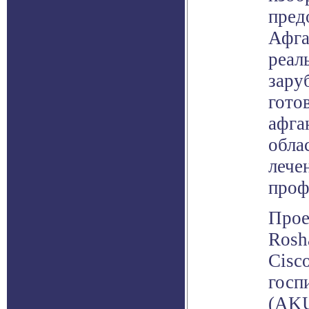
пред
Афга
реал
зару
гото
афга
обла
лече
проф
Прое
Rosh
Cisc
госп
(AKU