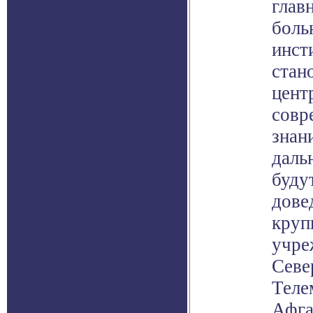
глав
боль
инст
стан
цент
совр
знан
даль
буду
дове
круп
учре
Севе
Теле
Афга