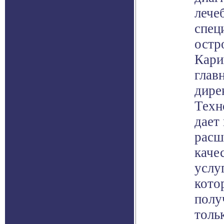
лече
спец
остр
Кари
глав
дире
Техн
дает
расш
каче
услу
кото
полу
толь