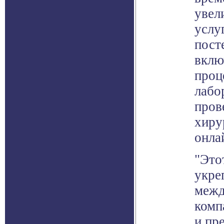
увел
услу
пост
вклю
проц
лабо
пров
хиру
онла
"Это
укре
межд
комп
и пр