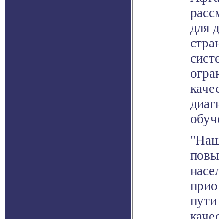
расс
для 
стран
сист
огра
каче
диаг
обуч
"Наш
повы
насе
прио
пути
каче