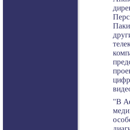
дире
Перс
Паки
друг
теле
комп
пред
прое
цифр
виде
"В А
меди
особ
диаг