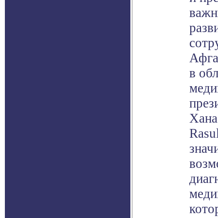
важн
разв
сотр
Афга
в об
меди
през
Хана
Rasu
знач
возм
диаг
меди
кото