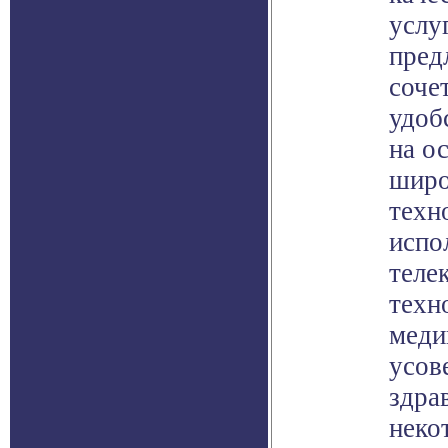
услу
пред
соче
удоб
на о
широ
техн
испо
теле
техн
меди
усов
здра
неко