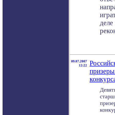
напр
игра
деле
реко
09.07.2007
Российс
12:22
призеры
конкурс
Девят
старш
призе
конку