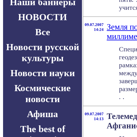
Наши баннеры
учится
НОВОСТИ
09.07.2007
Земля п
Все
14:24
миллиме
Новости русской
Специ
культуры
геоде
рамка
Новости науки
между
завер
Космические
разме
. .
новости
Афиша
09.07.2007
Телемед
14:13
Афгани
The best of