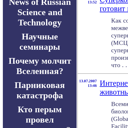
News of Russian
13:52
готовит
Science and
Как с
Technology
межве
Научные
супер
(МСЦ 
семинары
супер
произ
Почему молчит
что . .
Вселенная?
13.07.2007
Интерне
Парниковая
13:46
животны
катастрофа
Всеми
Кто перым
биоло
провел
(Globa
Facili