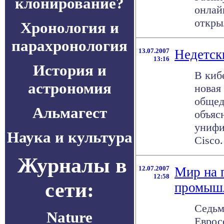
клонирование?
онлай
открыл
Хронология и
парахронология
13.07.2007
Недетск
13:16
История и
В киб
астрономия
новая
общед
Альмагест
объяс
унифи
Наука и культура
Cisco.
Журналы в
12.07.2007
Мир на 
12:58
сети:
промыш
Седьм
Nature
Еврос