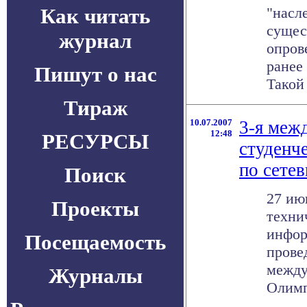
Как читать
"насл
сущес
журнал
опров
ранее
Пишут о нас
Такой 
Тираж
10.07.2007
3-я меж
12:48
РЕСУРСЫ
студенч
по сете
Поиск
27 ию
Проекты
техни
инфор
Посещаемость
прове
между
Журналы
Олимп