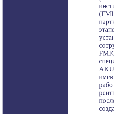
инст
(FMI
парт
этап
уста
сотр
FMIC
спец
AKUH
имею
рабо
рент
посл
созд