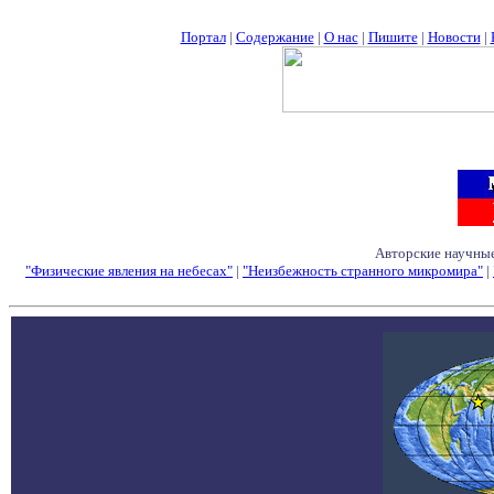
Портал
|
Содержание
|
О нас
|
Пишите
|
Новости
|
Авторские научные
"Физические явления на небесах"
|
"Неизбежность странного микромира"
|
Семинары - Конфе