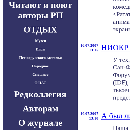
Читают и поют
комед
авторы РП
<Ратат
анима
ОТДЫХ
экраны
Музеи
10.07.2007
НИОКР к
Игры
13:15
Песни русского застолья
У тех
Сан-Ф
Народное
Форум
Смешное
(IDF)
О НАС
тысяч
Редколлегия
предс
Авторам
10.07.2007
А был л
13:10
О журнале
Наша 