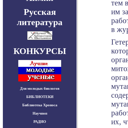
тем 
Русская
им з
рабо
литература
в жу
Гете
КОНКУРСЫ
кото
орга
мито
орга
мута
Для молодых биологов
соде
БИБЛИОТЕКИ
мута
Библиотека Хроноса
рабо
Научпоп
их, 
РАДИО