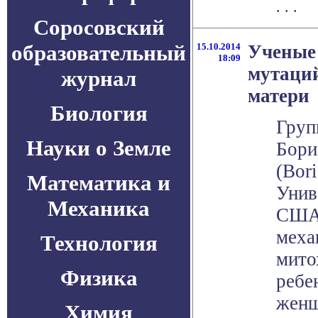
. . .
Соросовский
образовательный
15.10.2014
Ученые 
18:09
мутаций
журнал
матери
Биология
Груп
Науки о Земле
Бори
(Bori
Математика и
Унив
Механика
США)
меха
Технология
мито
Физика
ребе
женщ
Химия