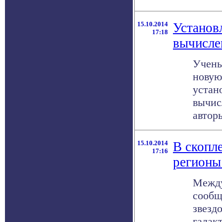
15.10.2014
Установ
17:18
вычисле
Учены
новую
устан
вычис
авторы
15.10.2014
В скопл
17:16
регионы
Между
сообщ
звезд
галакт