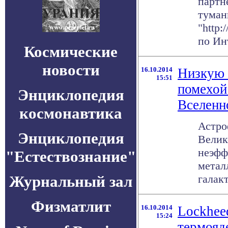
партн
тума
"http
по Инт
Космические
новости
16.10.2014
Низкую 
15:51
помехой
Энциклопедия
Вселенн
космонавтика
Астро
Энциклопедия
Велик
неэфф
"Естествознание"
метал
Журнальный зал
галакт
Физматлит
16.10.2014
Lockhee
15:24
термояд