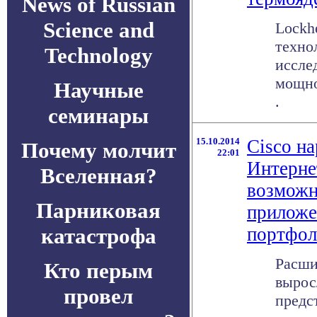
News of Russian
Science and
Lockh
техно
Technology
иссле
мощно
Научные
.
семинары
15.10.2014
Cisco н
Почему молчит
22:01
Интерне
Вселенная?
возможн
Парниковая
приложе
катастрофа
портфол
Расши
Кто перым
вырос
провел
предс