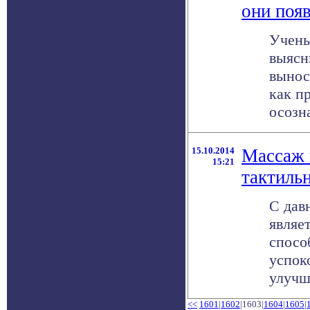
они поя
Учены
выясн
вынос
как п
осозна
15.10.2014
Массаж 
15:21
тактиль
С дав
являе
спосо
успок
улучши
<<
1601
|
1602
|1603|
1604
|
1605
|