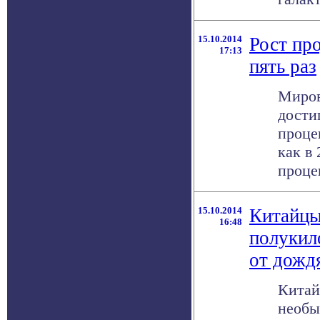
15.10.2014
Рост пр
17:13
пять раз
Миров
дости
проце
как в
процен
15.10.2014
Китайцы
16:48
полукил
от дожд
Китай
необы