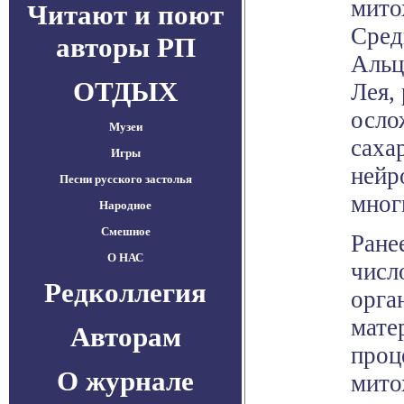
мито
Читают и поют
Сред
авторы РП
Альц
ОТДЫХ
Лея,
осло
Музеи
саха
Игры
нейр
Песни русского застолья
мног
Народное
Смешное
Ране
О НАС
числ
Редколлегия
орга
мате
Авторам
проц
О журнале
мито