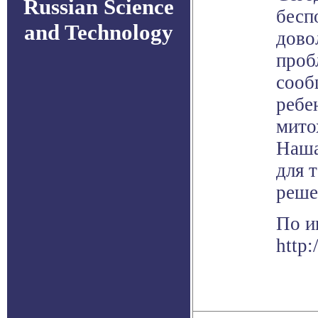
Russian Science
бесп
and Technology
дово
проб
сооб
ребе
мито
Наша
для 
реше
По и
http: