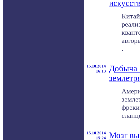
искусст
Китай
реали
квант
авторы
.
15.10.2014
Добыча 
16:13
землетр
Амери
земле
фреки
сланце
15.10.2014
Мозг вы
15:24