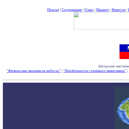
Портал
|
Содержание
|
О нас
|
Пишите
|
Новости
|
Авторские научные
"Физические явления на небесах"
|
"Неизбежность странного микромира"
|
Семинары - Конфе