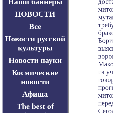
Наши баннеры
дост
мито
НОВОСТИ
мута
треб
Все
брак
Новости русской
Бори
культуры
выяс
воро
Новости науки
Мако
Космические
из у
гово
новости
прог
Афиша
мито
пере
The best of
Сего