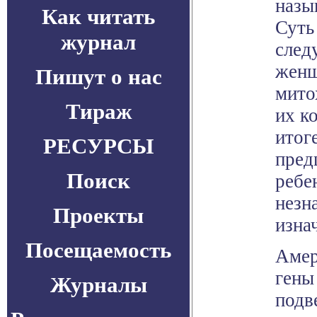
назы
Как читать
Суть
журнал
след
женщ
Пишут о нас
мито
Тираж
их к
итог
РЕСУРСЫ
пред
Поиск
ребе
незн
Проекты
изна
Посещаемость
Амер
гены
Журналы
подв