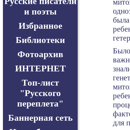
Русские писатели
мито
и поэты
одно
была
Избранное
ребе
гете
Библиотеки
Было
Фотоархив
важн
ИНТЕРНЕТ
знал
гене
Топ-лист
мито
"Русского
ребе
переплета"
проц
факт
Баннерная сеть
для 