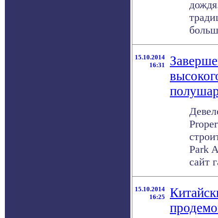
дождя
тради
большо
15.10.2014
Заверше
16:31
высоког
полуша
Девел
Prope
строи
Park 
сайт г
15.10.2014
Китайск
16:25
продемо