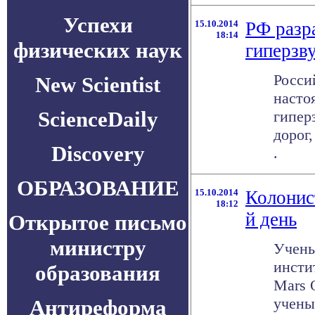
Успехи
15.10.2014
РФ разр
18:14
физических наук
гиперзв
Росси
New Scientist
насто
ScienceDaily
гипер
дорог
Discovery
.
ОБРАЗОВАНИЕ
15.10.2014
Колонис
18:12
й день
Открытое письмо
министру
Учены
инсти
образования
Mars 
учены
Антиреформа