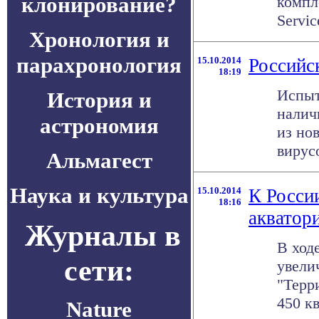
клонирование?
компл
Servi
Хронология и
парахронология
15.10.2014
Российс
18:19
Испыт
История и
налич
астрономия
из но
вирусо
Альмагест
Наука и культура
15.10.2014
К Росси
18:16
акватор
Журналы в
В ход
сети:
увели
"Терр
450 кв
Nature