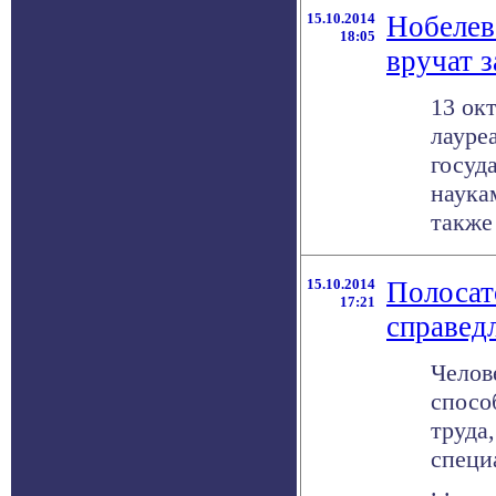
15.10.2014
Нобелев
18:05
вручат з
13 ок
лауре
госуд
наука
также 
15.10.2014
Полосат
17:21
справедл
Челов
спосо
труда
специ
. .