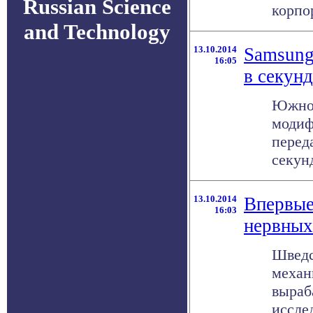
Russian Science
корпор
and Technology
13.10.2014
Samsung
16:05
в секун
Южнок
модиф
перед
секунд
13.10.2014
Впервые
16:03
нервных
Шведс
механ
выраб
исслед