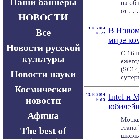
Наши баннеры
на об
от . . .
НОВОСТИ
13.10.2014
В Новом
Все
16:22
мире ко
Новости русской
С 16 
культуры
ежего
(SC14
Новости науки
суперв
Космические
13.10.2014
Intel и
новости
16:15
юбилейн
Афиша
Москв
этапа
The best of
школь