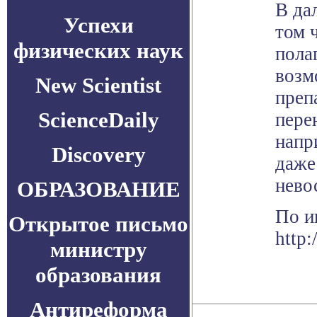
В да
Успехи
том 
физических наук
пола
возм
New Scientist
преп
ScienceDaily
пере
напр
Discovery
даже
нево
ОБРАЗОВАНИЕ
По и
Открытое письмо
http:
министру
образования
Антиреформа