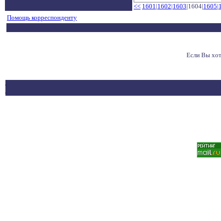
<<
1601
|
1602
|
1603
|1604|
1605
|
Помощь корреспонденту
Если Вы хо