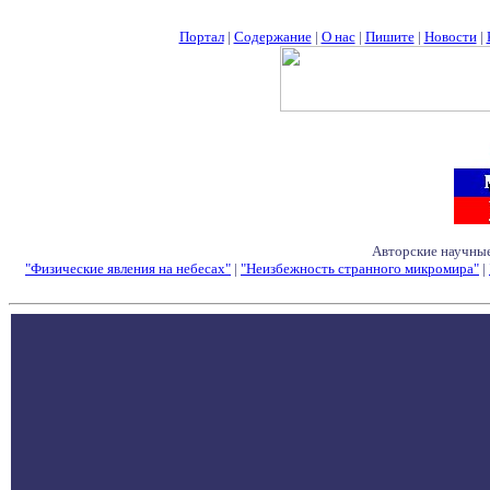
Портал
|
Содержание
|
О нас
|
Пишите
|
Новости
|
Авторские научные
"Физические явления на небесах"
|
"Неизбежность странного микромира"
|
Семинары - Конфе