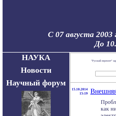
С 07 августа 2003
До 10
НАУКА
"Русский переплет" з
Новости
Научный форум
15.10.2014
Внешняя
15:19
Пробл
как н
элект