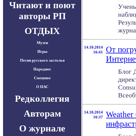
Читают и поют
Учены
авторы РП
наблю
Резул
ОТДЫХ
журнал
Музеи
14.10.2014
От погр
Игры
16:41
Интерне
Песни русского застолья
Народное
Блог 
Смешное
дирек
Consu
О НАС
Всеоб
Редколлегия
Авторам
14.10.2014
Weather
16:37
инфраст
О журнале