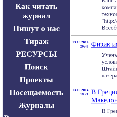
Блог 
Как читать
компа
техно
журнал
"http:
Пишут о нас
Всеоб
Тираж
13.10.2014
Физик и
20:48
РЕСУРСЫ
Учены
услов
Поиск
Штайн
лазера
Проекты
Посещаемость
13.10.2014
В Греци
19:21
Македон
Журналы
В Гре