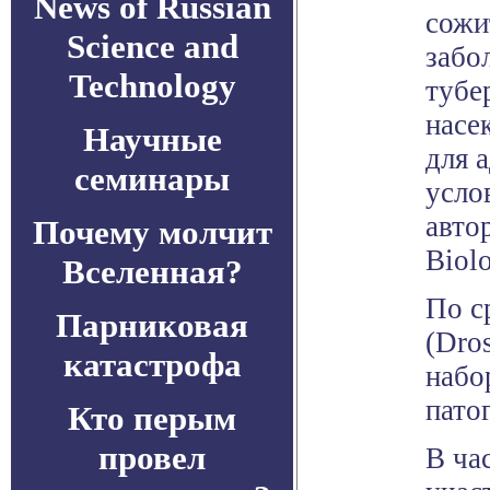
News of Russian
сожи
Science and
забо
Technology
тубе
насе
Научные
для 
семинары
усло
авто
Почему молчит
Biol
Вселенная?
По с
Парниковая
(Dro
катастрофа
набо
пато
Кто перым
провел
В ча