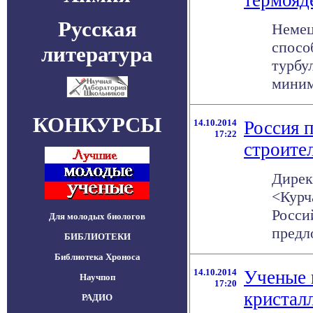
термояд
Русская
Немец
спосо
литература
турбу
миними
КОНКУРСЫ
14.10.2014
Россия 
17:22
строите
Дирек
<Курч
Росси
Для молодых биологов
предл
БИБЛИОТЕКИ
Библиотека Хроноса
14.10.2014
Ученые 
Научпоп
17:20
кристал
РАДИО