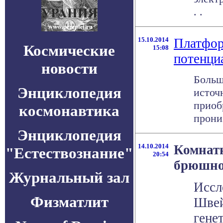
. .
15.10.2014
Платфор
Космические
15:08
потенци
новости
Больш
Энциклопедия
источ
приоб
космонавтика
прониз
Энциклопедия
14.10.2014
Комнатн
"Естествознание"
20:54
брюшног
Журнальный зал
Иссл
Физматлит
Швей
гене