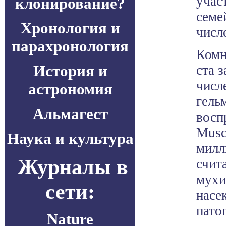
учас
клонирование?
семе
Хронология и
числ
парахронология
Комн
История и
ста 
числ
астрономия
гель
Альмагест
восп
Musc
Наука и культура
милл
Журналы в
счит
мухи
сети:
насе
пато
Nature