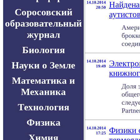
14.10.2014
Найдена 
20:50
Соросовский
аутисто
образовательный
Амери
журнал
брокк
соеди
Биология
14.10.2014
Электро
Науки о Земле
19:49
книжног
Математика и
Доля 
Механика
общег
следу
Технология
Partne
Физика
14.10.2014
Физики 
17:25
Химия