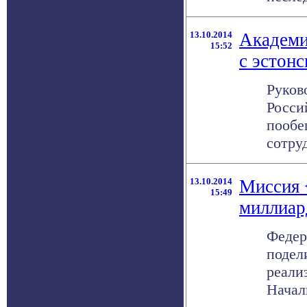
13.10.2014
Академи
15:52
с эстон
Руков
Росси
пообе
сотруд
13.10.2014
Миссия 
15:49
миллиар
Федер
подел
реали
Началь