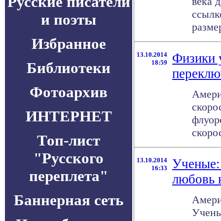
Русские писатели
века 
ссылк
и поэты
размер
Избранное
13.10.2014
Физики 
18:59
Библиотеки
переклю
Фотоархив
Амери
скоро
ИНТЕРНЕТ
флуор
скорос
Топ-лист
"Русского
13.10.2014
Ученые:
16:33
переплета"
любовь 
Баннерная сеть
Амери
Учены