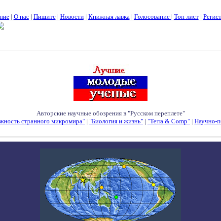
ние
|
О нас
|
Пишите
|
Новости
|
Книжная лавка
|
Голосование
|
Топ-лист
|
Регис
Авторские научные обозрения в "Русском переплете"
жность странного микромира"
|
"Биология и жизнь"
|
"Terra & Comp"
|
Научно-п
Семинары - Конференции - Симпозиумы - Конкурсы