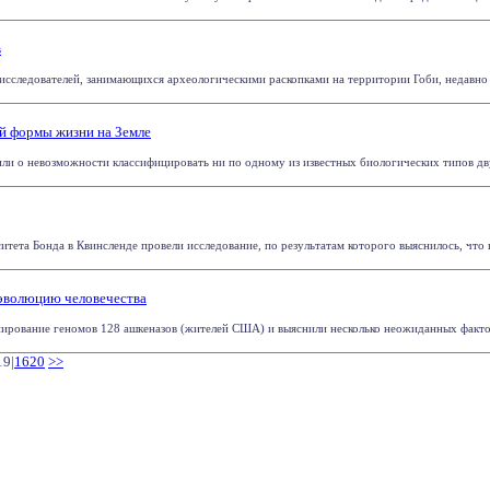
в
-исследователей, занимающихся археологическими раскопками на территории Гоби, недавно б
й формы жизни на Земле
ли о невозможности классифицировать ни по одному из известных биологических типов дву
итета Бонда в Квинсленде провели исследование, по результатам которого выяснилось, что 
 эволюцию человечества
ирование геномов 128 ашкеназов (жителей США) и выяснили несколько неожиданных фактов из
19|
1620
>>