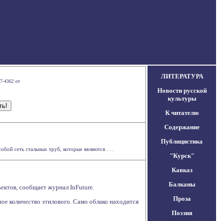
ЛИТЕРАТУРА
7-4362 от
Новости русской
культуры
К читателю
Содержание
Публицистика
ой сеть стальных труб, которые являются . . .
"Курск"
Кавказ
Балканы
ектов, сообщает журнал InFuture.
Проза
шое количество этилового. Само облако находится
Поэзия