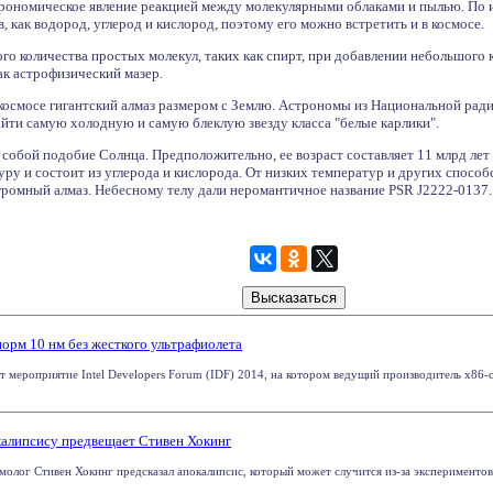
рономическое явление реакцией между молекулярными облаками и пылью. По их
 как водород, углерод и кислород, поэтому его можно встретить и в космосе.
ого количества простых молекул, таких как спирт, при добавлении небольшог
как астрофизический мазер.
космосе гигантский алмаз размером с Землю. Астрономы из Национальной ра
айти самую холодную и самую блеклую звезду класса "белые карлики".
а собой подобие Солнца. Предположительно, ее возраст составляет 11 млрд ле
ру и состоит из углерода и кислорода. От низких температур и других способ
огромный алмаз. Небесному телу дали неромантичное название PSR J2222-0137.
норм 10 нм без жесткого ультрафиолета
 мероприятие Intel Developers Forum (IDF) 2014, на котором ведущий производитель x86-с
калипсису предвещает Стивен Хокинг
олог Стивен Хокинг предсказал апокалипсис, который может случится из-за экспериментов с