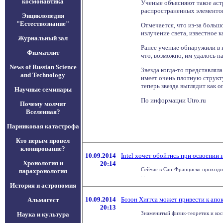
космонавтика
Ученые объясняют такое аст
распространенных элементов,
Энциклопедия
"Естествознание"
Отмечается, что из-за больш
излучение света, известное 
Журнальный зал
Ранее ученые обнаружили в 
Физматлит
что, возможно, им удалось н
News of Russian Science
Звезда когда-то представлял
and Technology
имеет очень плотную структу
теперь звезда выглядит как 
Научные семинары
По информации Utro.ru
Почему молчит
Вселенная?
Парниковая катастрофа
Кто перым провел
клонирование?
10.09.2014
Intel хочет обойтись при освоении 
Хронология и
20:14
Сейчас в Сан-Франциско проходит
парахронология
. .
История и астрономия
10.09.2014
Бозон Хиггса может привести к апо
Альмагест
20:13
Знаменитый физик-теоретик и косм
Наука и культура