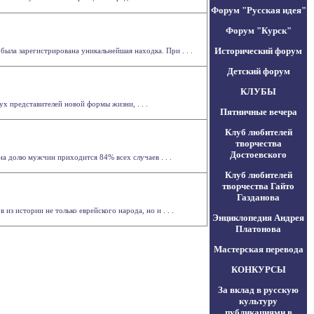
Форум "Русская идея"
Форум "Курск"
Исторический форум
ыла зарегистрирована уникальнейшая находка. При . . .
Детский форум
КЛУБЫ
х представителей новой формы жизни, . . .
Пятничные вечера
Клуб любителей
творчества
Достоевского
на долю мужчин приходится 84% всех случаев . . .
Клуб любителей
творчества Гайто
Газданова
 истории не только еврейского народа, но и . . .
Энциклопедия Андрея
Платонова
Мастерская перевода
КОНКУРСЫ
За вклад в русскую
культуру
публикациями в