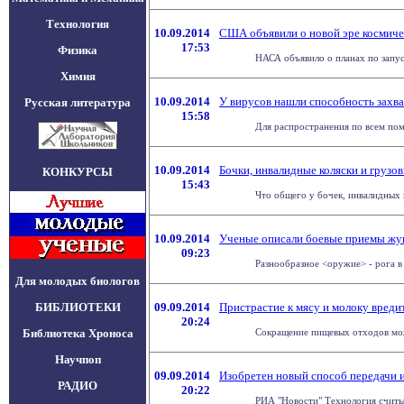
Технология
10.09.2014
США объявили о новой эре космиче
17:53
Физика
НАСА объявило о планах по запус
Химия
10.09.2014
У вирусов нашли способность захва
Русская литература
15:58
Для распространения по всем пом
10.09.2014
Бочки, инвалидные коляски и грузо
КОНКУРСЫ
15:43
Что общего у бочек, инвалидных 
10.09.2014
Ученые описали боевые приемы жу
09:23
Разнообразное <оружие> - рога в 
Для молодых биологов
БИБЛИОТЕКИ
09.09.2014
Пристрастие к мясу и молоку вреди
20:24
Библиотека Хроноса
Сокращение пищевых отходов може
Научпоп
09.09.2014
Изобретен новый способ передачи
РАДИО
20:22
РИА "Новости" Технология считыв