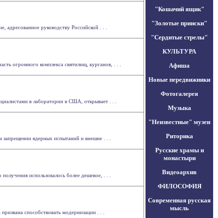
"Кошачий ящик"
"Золотые прииски"
 адресованное руководству Российской . . .
"Сердитые стрелы"
КУЛЬТУРА
ть огромного комплекса святилищ, курганов, . . .
Афиша
Новые передвижники
Фотогалерея
иалистами в лаборатории в США, открывает . . .
Музыка
"Неизвестные" музеи
Риторика
 запрещении ядерных испытаний и внешне . . .
Русские храмы и
монастыри
Видеоархив
получения использовалось более дешевое, . . .
ФИЛОСОФИЯ
Современная русская
мысль
 призвана способствовать модернизации . . .