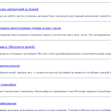
ских наблюдений за Землей
ку на орбиту шести установок, которые будут проводить регулярный мониторинг земной пов
тывать многоэтажные здания за пару часов
ещениям многоэтажного комплекса вирусу достаточно двух-трех часов. Это эксперименталь
вики в <Интернете вещей>
колясок и больших грузовиков? Все они стали трансформировались в интеллектуальные реше
ков-носорогов
форме копий, щипцов, вил - у жуков-носорогов (дупляков) не является случайным: каждый в
т атмосфере
т значительно уменьшить объем выброса парниковых газов Растущее мировое потребление 
 информации
ания мозговых волн вышла на новую ступень развития. Ученый из Индии передал сообщение