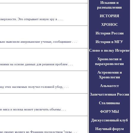
Искания и
размышления
ИСТОРИЯ
ерхности. Это открывает новую эру в . . .
ХРОНОС
История России
История в МГУ
но выяснили американские ученые, сообщившие . . .
Слово о полку Игореве
Хронология и
парахронология
ниями на основе данных для решения проблем . . .
Астрономия и
Хронология
Альмагест
ид этих насекомых получил головной убор, . . .
Запечатленная Россия
Сталиниана
мяса и молока может увеличить объемы . . .
ФОРУМЫ
Дискуссионный клуб
Научный форум
 своему коллеге во Франции посредством "силы . . .