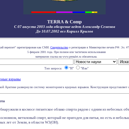
TERRA & Comp
С 07 августа 2003 года обозрение ведет Александр Семенов
До 10.07.2002 вел Кирилл Крылов
кий переплет" зарегистрирован как СМИ.
Свидетельство
о регистрации в Министерстве печати РФ: Эл. #7
5 февраля 2001 года. При полном или частичном использовании
материалов ссылка на www.pereplet.ru обязательна.
Тип запроса:
"И"
"Или"
ерные взрывы
ой Арктике развернули систему мониторинга ядерных взрывов. Конструкция представляет соб
рта
наружили в космосе гигантское облако спирта рядом с одним из небесных объ
 основном, метиловый спирт, который не пригоден для питья, но есть и неболь
вых лет от Земли, в области W3(OH).