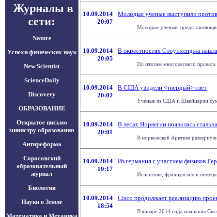
Журналы в
10.09.2014
Молодые ученые выступили против
сети:
20:07
Молодые ученые, представляющие 
Nature
10.09.2014
В окрестностях Стоунхенджа нашл
Успехи физических наук
20:05
По итогам многолетнего проекта 
New Scientist
ScienceDaily
10.09.2014
В США увидели <твердый> свет
Discovery
20:02
Ученые из США и Швейцарии сумел
ОБРАЗОВАНИЕ
Открытое письмо
10.09.2014
В лесах Норвегии появилась стальн
министру образования
20:01
В норвежской Арктике развернули
Антиреформа
Соросовский
10.09.2014
Из германия с участием физиков Ге
образовательный
19:17
журнал
Испанские, французские и немецки
Биология
10.09.2014
Cisco продолжает реализацию проек
Науки о Земле
18:54
В январе 2014 года компания Cisc
Математика и Механика