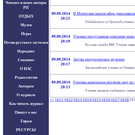
Читают и поют авторы
РП
09.09.2014
В Монголии нашли яйца динозавро
ОТДЫХ
20:21
Globalscience.ru Группой ученых
Музеи
Игры
09.09.2014
Ученые представили описание ново
20:19
Песни русского застолья
Русская служба BBC Ученые заяви
Народное
09.09.2014
Акулы предпочитают мужчин
Смешное
20:17
Австралийские ученые из Универс
О НАС
Редколлегия
09.09.2014
Геномы ашкеназов пролили свет на
Авторам
20:13
Ученые провели глубинное секвен
О журнале
<<
1611
|
1612
|
1613
|
1614
|
1615
|
1616
|
1617
|
1618
|16
Как читать журнал
Пишут о нас
Тираж
РЕСУРСЫ