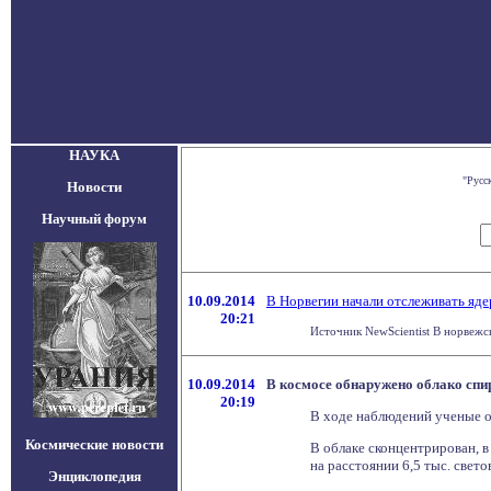
НАУКА
"Русс
Новости
Научный форум
10.09.2014
В Норвегии начали отслеживать яд
20:21
Источник NewScientist В норвежск
10.09.2014
В космосе обнаружено облако спи
20:19
В ходе наблюдений ученые об
Космические новости
В облаке сконцентрирован, в
на расстоянии 6,5 тыс. свето
Энциклопедия