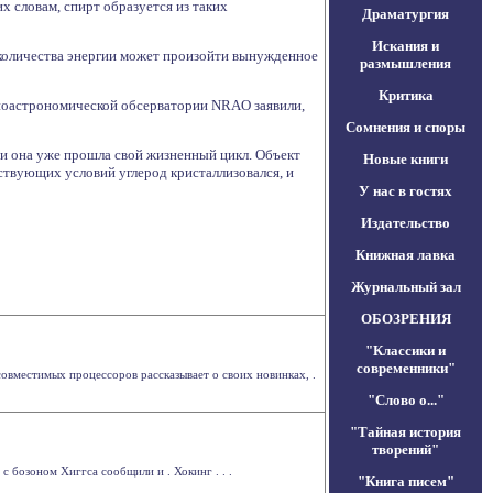
 словам, спирт образуется из таких
Драматургия
Искания и
о количества энергии может произойти вынужденное
размышления
Критика
диоастрономической обсерватории NRAO заявили,
Сомнения и споры
т и она уже прошла свой жизненный цикл. Объект
Новые книги
ствующих условий углерод кристаллизовался, и
У нас в гостях
Издательство
Книжная лавка
Журнальный зал
ОБОЗРЕНИЯ
"Классики и
современники"
овместимых процессоров рассказывает о своих новинках, .
"Слово о..."
"Тайная история
творений"
 бозоном Хиггса сообщили и . Хокинг . . .
"Книга писем"