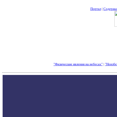
Портал
|
Содержа
"Физические явления на небесах"
|
"Неизбе