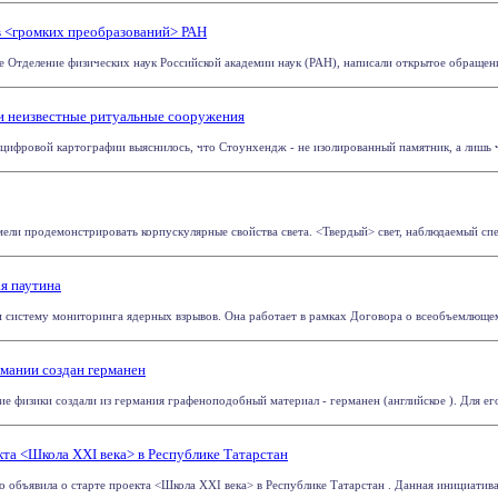
 <громких преобразований> РАН
Отделение физических наук Российской академии наук (РАН), написали открытое обращение,
и неизвестные ритуальные сооружения
цифровой картографии выяснилось, что Стоунхендж - не изолированный памятник, а лишь час
и продемонстрировать корпускулярные свойства света. <Твердый> свет, наблюдаемый спец
ая паутина
 систему мониторинга ядерных взрывов. Она работает в рамках Договора о всеобъемлющем
рмании создан германен
е физики создали из германия графеноподобный материал - германен (английское ). Для его 
та <Школа XXI века> в Республике Татарстан
o объявила о старте проекта <Школа XXI века> в Республике Татарстан . Данная инициатива