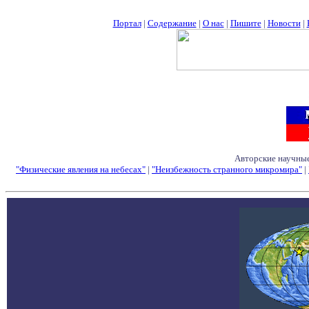
Портал
|
Содержание
|
О нас
|
Пишите
|
Новости
|
Авторские научные
"Физические явления на небесах"
|
"Неизбежность странного микромира"
|
Семинары - Конфе