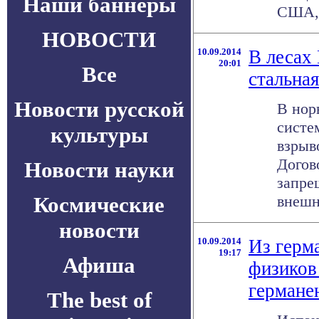
Наши баннеры
США, 
НОВОСТИ
10.09.2014
В лесах
20:01
Все
стальная
Новости русской
В нор
систе
культуры
взрыв
Догов
Новости науки
запре
Космические
внешне
новости
10.09.2014
Из герм
19:17
Афиша
физиков
германе
The best of