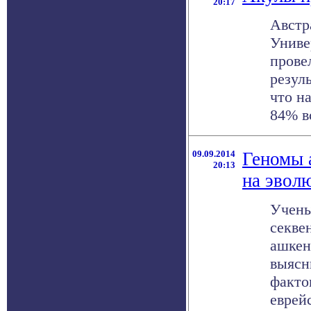
20:17
Австр
Униве
прове
резул
что н
84% вс
09.09.2014
Геномы 
20:13
на эвол
Учены
секве
ашкен
выясн
факто
еврейс