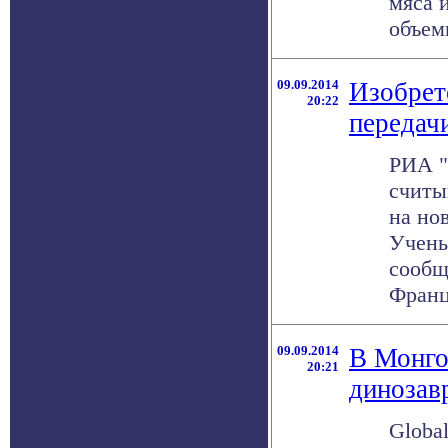
мяса 
объемы
09.09.2014
Изобрет
20:22
передач
РИА "
считы
на но
Учены
сообщ
Франц
09.09.2014
В Монго
20:21
динозав
Globa