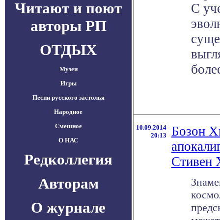
Читают и поют
С уч
эвол
авторы РП
суще
ОТДЫХ
выгл
боле
Музеи
Игры
Песни русского застолья
Народное
Смешное
10.09.2014
Бозон Х
20:13
О НАС
апокали
Редколлегия
Стивен 
Авторам
Знаме
космо
О журнале
предс