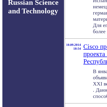
Испан
Russian Science
немец
and Technology
герма
матери
Для е
более 
10.09.2014
Cisco п
18:54
проекта
Республ
В янв
объяв
XXI в
. Дан
способ