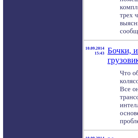
компл
трех 
выясн
сообщи
10.09.2014
Бочки, 
15:43
грузови
Что о
коляс
Все о
транс
интел
основ
пробле