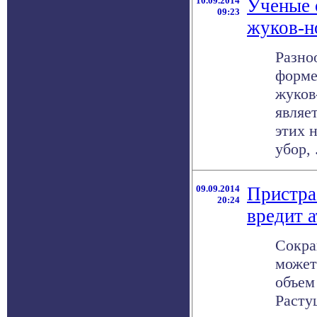
10.09.2014
Ученые 
09:23
жуков-н
Разно
форме
жуков
являе
этих 
убор, .
09.09.2014
Пристра
20:24
вредит 
Сокра
может
объем
Расту