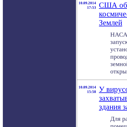
10.09.2014
США объ
17:53
космиче
Землей
НАСА 
запус
устан
прово
земно
открыв
10.09.2014
У вирус
15:58
захваты
здания з
Для р
помещ