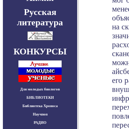
мог 
менее
Русская
объя
литература
на с
знач
расх
КОНКУРСЫ
скан
можн
айсб
его 
внуш
Для молодых биологов
инфр
БИБЛИОТЕКИ
пере
Библиотека Хроноса
повл
Научпоп
РАДИО
пере