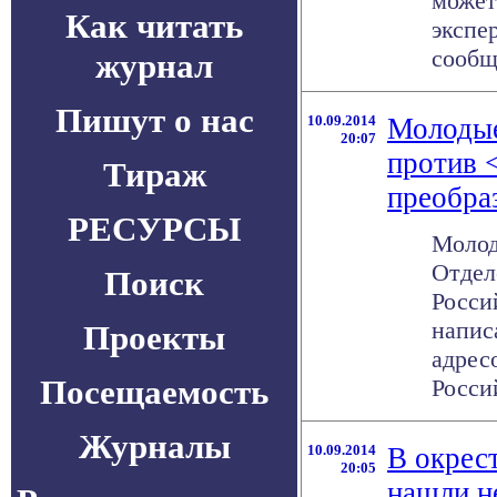
может
Как читать
экспе
сообщи
журнал
Пишут о нас
10.09.2014
Молодые
20:07
против 
Тираж
преобра
РЕСУРСЫ
Молод
Отдел
Поиск
Росси
напис
Проекты
адрес
Посещаемость
Россий
Журналы
10.09.2014
В окрес
20:05
нашли н