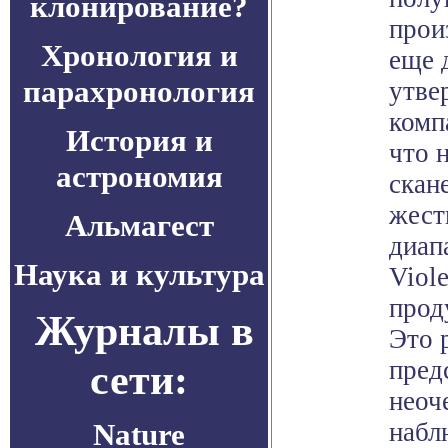
клонирование?
прои
Хронология и
еще 
парахронология
утве
комп
История и
что 
астрономия
скан
жест
Альмагест
диап
Наука и культура
Viol
прод
Журналы в
Это 
пред
сети:
неоч
Nature
набл