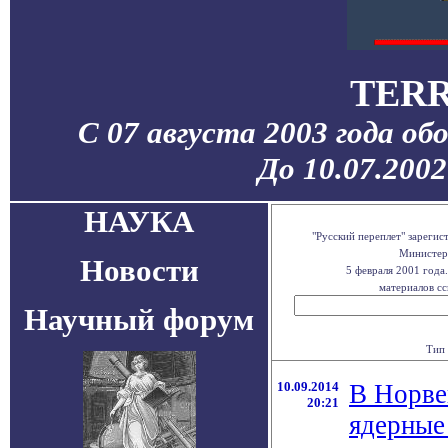
TERR
С 07 августа 2003 года об
До 10.07.200
НАУКА
"Русский переплет" зареги
Министерс
Новости
5 февраля 2001 года
материалов сс
Научный форум
Тип 
10.09.2014
В Норве
20:21
ядерные