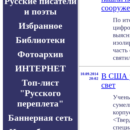
Русские писатели
сооруже
и поэты
По ит
Избранное
цифро
выясн
Библиотеки
изоли
часть
Фотоархив
святил
ИНТЕРНЕТ
10.09.2014
В США у
20:02
Топ-лист
свет
"Русского
Учены
переплета"
сумел
корпу
Баннерная сеть
<Твер
специ