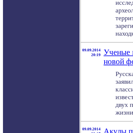
иссле
архео
терри
зарег
находк
09.09.2014
Ученые 
20:19
новой ф
Русск
заяви
класс
извес
двух 
жизни,
09.09.2014
Акулы п