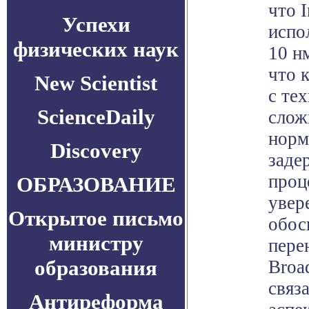
что I
Успехи
испо
физических наук
10 н
что 
New Scientist
с те
ScienceDaily
слож
норм
Discovery
заде
проц
ОБРАЗОВАНИЕ
увер
Открытое письмо
обос
министру
пере
образования
Broa
связ
Антиреформа