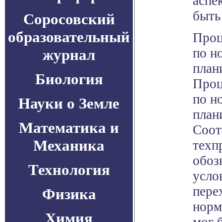
аспе
быть
Соросовский
образовательный
Проц
по н
журнал
план
Биология
Проц
по н
Науки о Земле
план
Математика и
Соот
Механика
техп
обоз
Технология
усло
пере
Физика
норм
Химия