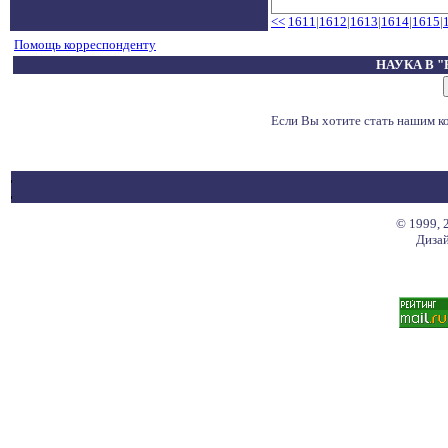
<<
1611
|
1612
|
1613
|
1614
|
1615
|
Помощь корреспонденту
НАУКА В 
Если Вы хотите стать нашим 
© 1999, 
Дизай