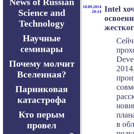
News of Russian
10.09.2014
Intel х
Science and
20:14
освоени
Technology
жестког
Научные
Сейч
семинары
прох
Deve
Почему молчит
2014
Вселенная?
прои
совм
Парниковая
расс
катастрофа
нови
Кто перым
план
в об
провел
полу