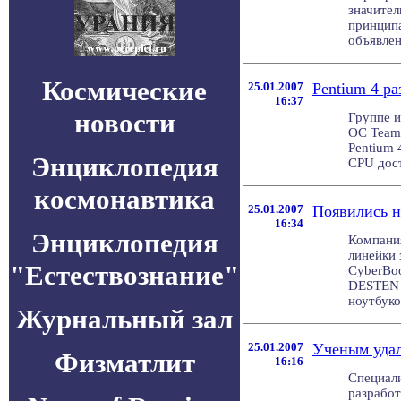
значите
принципа
объявлено
Космические
25.01.2007
Pentium 4 ра
16:37
новости
Группе и
OC Team 
Pentium 
Энциклопедия
CPU дости
космонавтика
25.01.2007
Появились 
16:34
Энциклопедия
Компани
линейки
"Естествознание"
CyberBo
DESTEN 
ноутбуков
Журнальный зал
25.01.2007
Ученым удал
Физматлит
16:16
Специал
разработ