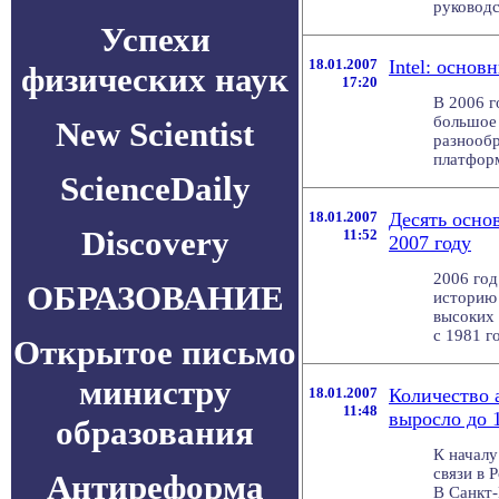
руководс
Успехи
18.01.2007
Intel: основ
физических наук
17:20
В 2006 г
большое 
New Scientist
разнообр
платформ
ScienceDaily
18.01.2007
Десять осно
Discovery
11:52
2007 году
2006 год
ОБРАЗОВАНИЕ
историю 
высоких 
с 1981 го
Открытое письмо
министру
18.01.2007
Количество 
11:48
выросло до 
образования
К началу
связи в 
Антиреформа
В Санкт-