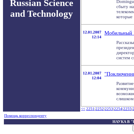
Russian Science
Domingue
сбыту н
and Technology
телекомм
которые .
12.01.2007
Мобильный И
12:14
Рассказы
президен
директо
систем с
12.01.2007
"Поключенны
12:04
Развитие
коммуни
возможно
слишком в
<<
2251
|
2252
|
2253
|
2254
|
2255
|
Помощь корреспонденту
НАУКА В 