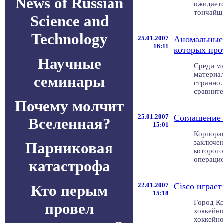
News of Russian
ожидаетс
тончайши
Science and
Technology
25.01.2007
Аномальные 
16:11
которых про
Научные
Среди м
материал
семинары
странно.
сравните
Почему молчит
25.01.2007
Соглашение S
Вселенная?
15:01
Корпорац
заключен
Парниковая
которого
операцион
катастрофа
22.01.2007
Cisco играет
Кто перым
15:18
Город Ко
провел
хоккейн
хоккейно