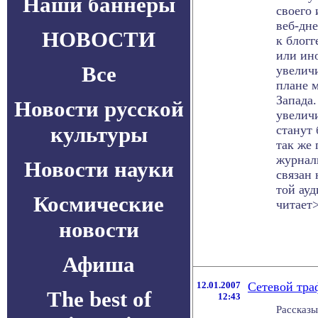
Наши баннеры
своего 
веб-дне
НОВОСТИ
к блог
или ин
Все
увеличи
плане м
Запада.
Новости русской
увеличи
культуры
станут
так же 
журнал
Новости науки
связан 
той ауд
Космические
читает>
новости
Афиша
12.01.2007
Сетевой тра
The best of
12:43
Рассказы