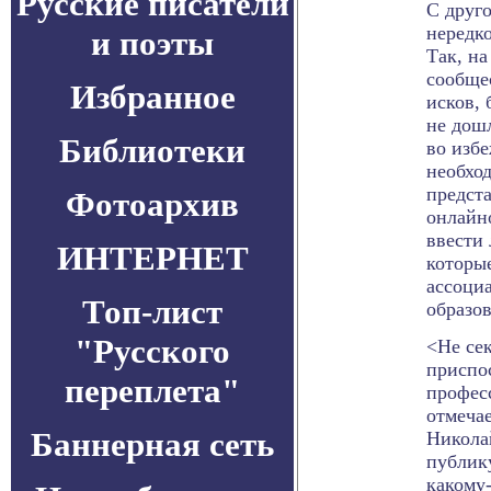
Русские писатели
С друг
нередк
и поэты
Так, н
сообще
Избранное
исков, 
не дошл
Библиотеки
во изб
необхо
предст
Фотоархив
онлайн
ввести 
ИНТЕРНЕТ
которые
ассоци
Топ-лист
образов
"Русского
<Не сек
приспо
переплета"
професс
отмеча
Баннерная сеть
Никола
публик
какому