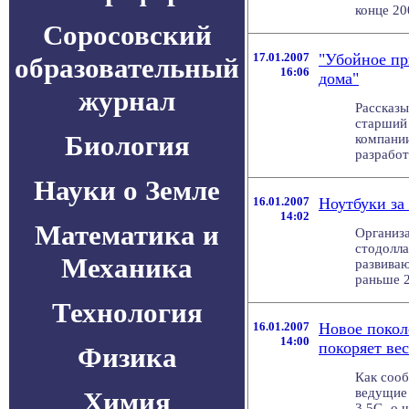
конце 200
Соросовский
17.01.2007
"Убойное пр
образовательный
16:06
дома"
журнал
Рассказы
старший 
Биология
компании
разработ
Науки о Земле
16.01.2007
Ноутбуки за 
14:02
Математика и
Организ
стодолла
Механика
развива
раньше 2
Технология
16.01.2007
Новое покол
14:00
покоряет ве
Физика
Как сооб
ведущие 
Химия
3,5G, о 