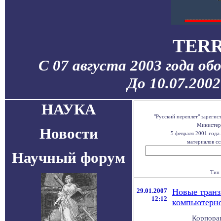
TERR
С 07 августа 2003 года об
До 10.07.200
НАУКА
"Русский переплет" зареги
Министерс
Новости
5 февраля 2001 года
материалов сс
Научный форум
Тип 
29.01.2007
Новые транз
12:12
компьютерн
Корпорац