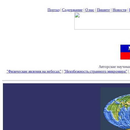
Портал
|
Содержание
|
О нас
|
Пишите
|
Новости
|
Авторские научные
"Физические явления на небесах"
|
"Неизбежность странного микромира"
|
Семинары - Конфе