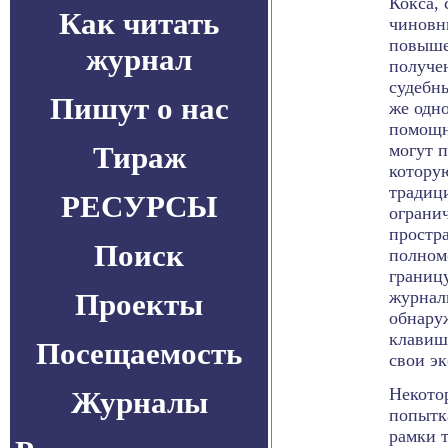
Кокса,
Как читать
чиновн
повыше
журнал
получе
судебн
Пишут о нас
же одн
помощн
Тираж
могут 
котору
традиц
РЕСУРСЫ
ограни
простра
Поиск
полном
границ
Проекты
журнал
обнару
клавиш
Посещаемость
свои э
Некото
Журналы
попытк
рамки 