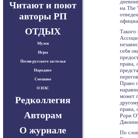
дневник
Читают и поют
на The 
авторы РП
отведен
официа
ОТДЫХ
Такого 
Ассоци
Музеи
незави
себя ок
Игры
предос
Песни русского застолья
права, 
предст
Народное
перего
Смешное
Право 
О НАС
наравн
может п
Редколлегия
другом
права,
Авторам
Рори О
Джонне
О журнале
По сло