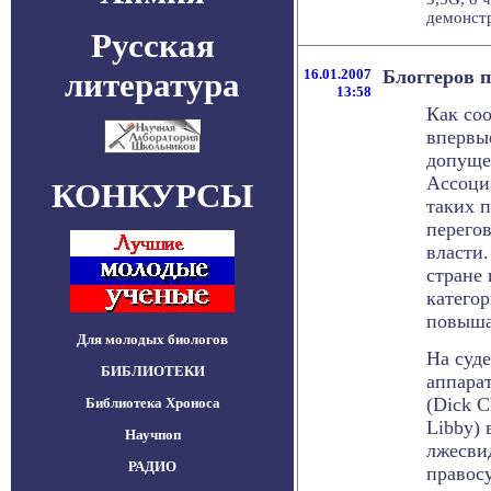
демонстр
Русская
литература
16.01.2007
Блоггеров 
13:58
Как со
впервы
допуще
Ассоци
КОНКУРСЫ
таких п
перего
власти
стране 
катего
повыша
Для молодых биологов
На суд
БИБЛИОТЕКИ
аппара
(Dick 
Библиотека Хроноса
Libby) 
Научпоп
лжесви
РАДИО
правос