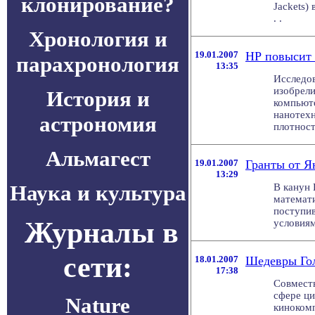
клонирование?
Jackets)
. .
Хронология и
19.01.2007
НР повысит 
парахронология
13:35
Исследов
изобрели
История и
компьют
нанотехн
астрономия
плотность
Альмагест
19.01.2007
Гранты от Я
13:29
Наука и культура
В канун 
математи
поступив
Журналы в
условиям
сети:
18.01.2007
Шедевры Голл
17:38
Совместн
сфере ц
Nature
кинокомп