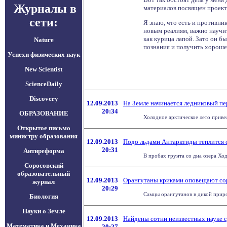
Журналы в
материалов посвящен проект
сети:
Я знаю, что есть и противни
новым реалиям, важно научит
как курица лапой. Зато он б
Nature
познания и получить хороше
Успехи физических наук
New Scientist
ScienceDaily
Discovery
12.09.2013
На Земле начинается ледниковый п
20:34
ОБРАЗОВАНИЕ
Холодное арктическое лето привел
Открытое письмо
министру образования
12.09.2013
Подо льдами Антарктиды теплится 
20:31
Антиреформа
В пробах грунта со дна озера Хо
Соросовский
образовательный
12.09.2013
Орангутаны криками оповещают со
журнал
20:29
Самцы орангутанов в дикой приро
Биология
Науки о Земле
12.09.2013
Найдены сотни неизвестных науке 
Математика и Механика
20:27