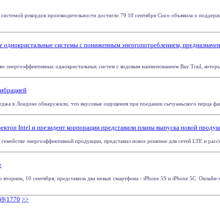
системой рекордов производительности достигло 79 10 сентября Cisco объявила о поддержке
е однокристальные системы с пониженным энергопотреблением, предназначенн
тво энергоэффективных однокристальных систем с кодовым наименованием Bay Trail, которые
вибрацией
еджа в Лондоне обнаружили, что вкусовые ощущения при поедании сычуаньского перца фак
ектор Intel и президент корпорации представили планы выпуска новой продук
емействе энергоэффективной продукции, представил новое решение для сетей LTE и рассказ
e
о вторник, 10 сентября, представила два новых смартфона - iPhone 5S и iPhone 5C. Онлайн
69
|
1770
>>