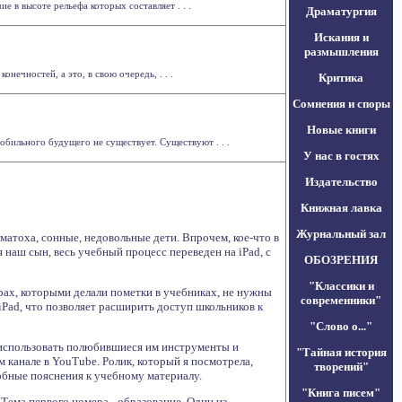
 в высоте рельефа которых составляет . . .
Драматургия
Искания и
размышления
ечностей, а это, в свою очередь, . . .
Критика
Сомнения и споры
Новые книги
обильного будущего не существует. Существуют . . .
У нас в гостях
Издательство
Книжная лавка
Журнальный зал
матоха, сонные, недовольные дети. Впрочем, кое-что в
я наш сын, весь учебный процесс переведен на iPad, с
ОБОЗРЕНИЯ
"Классики и
рах, которыми делали пометки в учебниках, не нужны
современники"
iPad, что позволяет расширить доступ школьников к
"Слово о..."
 использовать полюбившиеся им инструменты и
"Тайная история
 канале в YouTube. Ролик, который я посмотрела,
творений"
робные пояснения к учебному материалу.
"Книга писем"
 Тема первого номера - образование. Один из