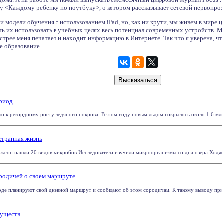
у <Каждому ребенку по ноутбуку>, о котором рассказывает сетевой первопрох
ки модели обучения с использованием iPad, но, как ни крути, мы живем в мир
ь их использовать в учебных целях весь потенциал современных устройств. М
ыстрее меня печатает и находит информацию в Интернете. Так что я уверена, 
е образование.
ериод
о к рекордному росту ледяного покрова. В этом году новым льдом покрылось около 1,6 млн 
странная жизнь
джсон нашли 20 видов микробов Исследователи изучили микроорганизмы со дна озера Ходжсо
родичей о своем маршруте
де планируют свой дневной маршрут и сообщают об этом сородичам. К такому выводу приш
существ