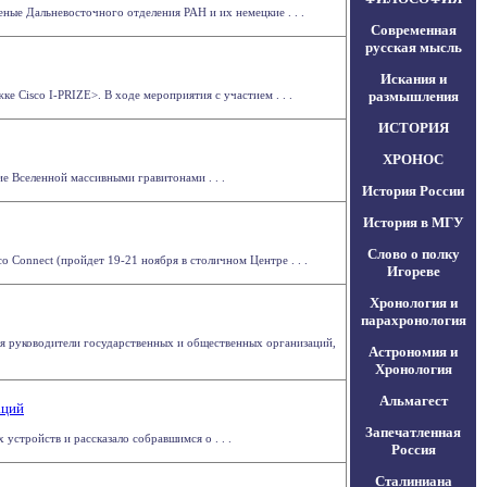
ые Дальневосточного отделения РАН и их немецкие . . .
Современная
русская мысль
Искания и
 Cisco I-PRIZE>. В ходе мероприятия с участием . . .
размышления
ИСТОРИЯ
ХРОНОС
е Вселенной массивными гравитонами . . .
История России
История в МГУ
Слово о полку
 Connect (пройдет 19-21 ноября в столичном Центре . . .
Игореве
Хронология и
парахронология
дня руководители государственных и общественных организаций,
Астрономия и
Хронология
Альмагест
аций
Запечатленная
устройств и рассказало собравшимся о . . .
Россия
Сталиниана