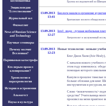
космонавтика
Группа исследователей из Швеции
Энциклопедия
"Естествознание"
13.09.2013
Биологи нашли в организме кузнечи
13:41
Журнальный зал
Британские зоологи обнаружили в 
Физматлит
13.09.2013
Intel: люди - лучшая мобильная пла
News of Russian Science
12:27
and Technology
Антрополог и заслуженный исслед
Научные семинары
13.09.2013
Новые технологии - меньше учебн
Почему молчит
12:23
Вселенная?
Блог Джои Хили (Joie Healy)
Парниковая катастрофа
С началом нового учебного г
этом году изменилось: обеде
Кто перым провел
помощью которого школьники
клонирование?
Канули в прошлое тяжелые по
Хронология и
больше обложки для книг. Шк
парахронология
инструментам и ресурсам, в
История и астрономия
Слово <вовлеченность> подч
Альмагест
средства? Учительница моего
произвел на меня приятное в
Наука и культура
Вот так обстоят дела у меня