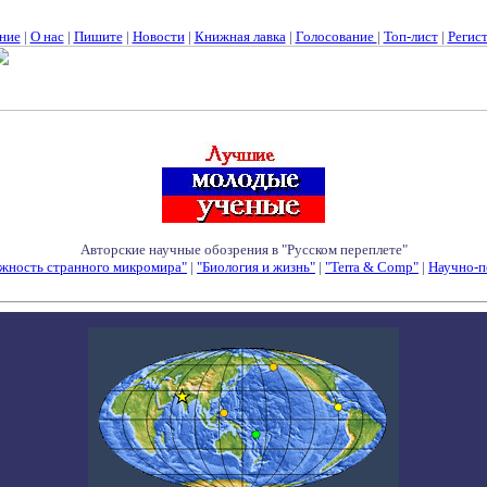
ние
|
О нас
|
Пишите
|
Новости
|
Книжная лавка
|
Голосование
|
Топ-лист
|
Регис
Авторские научные обозрения в "Русском переплете"
жность странного микромира"
|
"Биология и жизнь"
|
"Terra & Comp"
|
Научно-п
Семинары - Конференции - Симпозиумы - Конкурсы