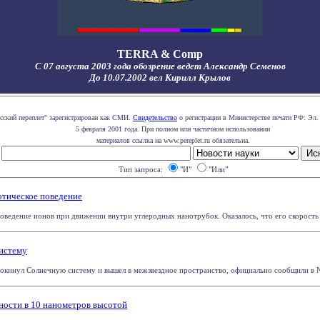
TERRA & Comp
С 07 августа 2003 года обозрение ведет Александр Семенов
До 10.07.2002 вел Кирилл Крылов
сский переплет" зарегистрирован как СМИ.
Свидетельство
о регистрации в Министерстве печати РФ: Эл.
5 февраля 2001 года. При полном или частичном использовании
материалов ссылка на www.pereplet.ru обязательна.
Тип запроса:
"И"
"Или"
отическое поведение
едение ионов при движении внутри углеродных нанотрубок. Оказалось, что его скорость не
истему
окинул Солнечную систему и вышел в межзвездное пространство, официально сообщили в N
ности в 10 нанометров высотой