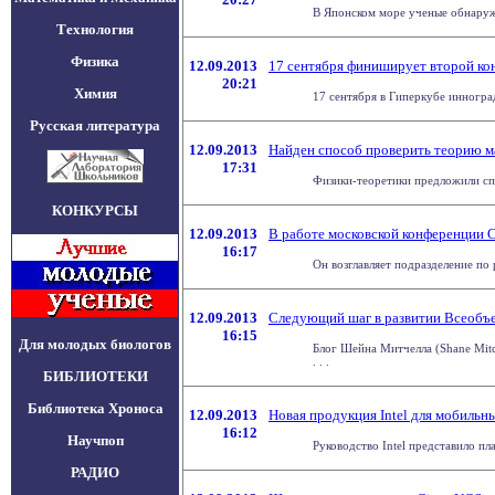
В Японском море ученые обнаруж
Технология
Физика
12.09.2013
17 сентября финиширует второй ко
20:21
Химия
17 сентября в Гиперкубе инногра
Русская литература
12.09.2013
Найден способ проверить теорию м
17:31
Физики-теоретики предложили спо
КОНКУРСЫ
12.09.2013
В работе московской конференции C
16:17
Он возглавляет подразделение по 
12.09.2013
Следующий шаг в развитии Всеобъ
16:15
Для молодых биологов
Блог Шейна Митчелла (Shane Mitc
. . .
БИБЛИОТЕКИ
Библиотека Хроноса
12.09.2013
Новая продукция Intel для мобильн
16:12
Научпоп
Руководство Intel представило п
РАДИО