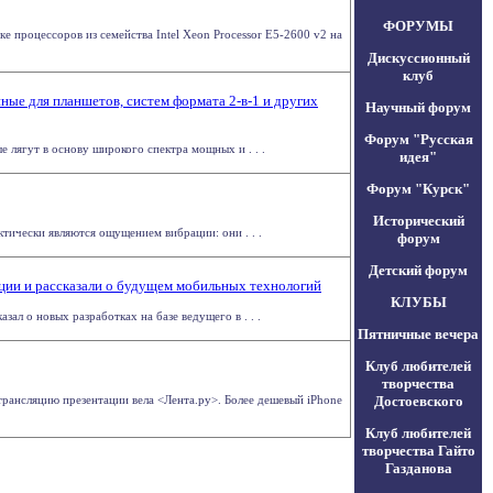
ФОРУМЫ
 процессоров из семейства Intel Xeon Processor E5-2600 v2 на
Дискуссионный
клуб
ые для планшетов, систем формата 2-в-1 и других
Научный форум
Форум "Русская
 лягут в основу широкого спектра мощных и . . .
идея"
Форум "Курск"
Исторический
тически являются ощущением вибрации: они . . .
форум
Детский форум
ции и рассказали о будущем мобильных технологий
КЛУБЫ
ал о новых разработках на базе ведущего в . . .
Пятничные вечера
Клуб любителей
творчества
-трансляцию презентации вела <Лента.ру>. Более дешевый iPhone
Достоевского
Клуб любителей
творчества Гайто
Газданова