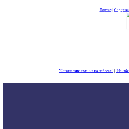
Портал
|
Содержа
"Физические явления на небесах"
|
"Неизбе