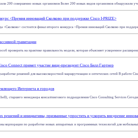
или 200 совершенно новых организмов Более 200 новых видов организмов обнаружили учен
нкурс <Премия инноваций Сколково при поддержке Cisco I-PRIZE>
да <Сколково> состоится финал второго конкурса <Премия инноваций Сколково при поддержке
ассивной гравитации
соб проверить на практике правильность модели, которая объясняет ускоренное расширени
isco Connect примет участие вице-президент Cisco Билл Гартнер
разработке решений для высокоскоростной маршрутизации и оптических сетей В работе Cisco
емлющего Интернета и городов
hell), старшего менеджера консалтингового подразделения Cisco Consulting Services Сего
ых решений и инициативы, призванные упростить и ускорить внедрение иннов
ланы корпорации по разработке новых аппаратных и программных технологий для мобильных 