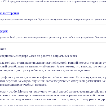
 и США продемонстрировала способность человеческого пальца различать текстуры, различие
ка шестеренки
суставе кузнечиков шестеренки. Зубчатые выступы позволяют синхронизировать движение кон
тформа
ователь Intel рассказывает о перспективах развития рынка мобильных устройств <Одного м
иков
, старшего менеджера Cisco по работе в социальных сетях
ода мой дом опять наполнился привычной суетой: ранний подъем, утренняя су
нный стол больше не завален учебниками. А все потому, что в школе, где учитс
 получают доступ к учебникам, конспектам и домашним заданиям.
ртфели и рюкзаки, а также шкафчики, забитые книгами. Отпала нужда в марке
ола перешла на модель обучения, когда все учебные материалы размещены на 
овлекающим их в учебный процесс.
еркну особо. Можно ли придумать лучший способ заинтересовать детей, чем
 сына стала размещать домашние задания и давать разъяснения на собственном
печатление: видео хоть и показалось немного затянутым, зато содержало под
 дома. А на работе мы начали выпускать ежемесячный цифровой журнал Focus .