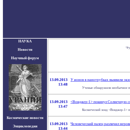
НАУКА
"Ру
Новости
Научный форум
13.09.2013
У ионов в нанотрубках выявили экз
13:48
Ученые обнаружили необычное пов
13.09.2013
<Вояджер-1> покинул Солнечную с
13:47
Космический зонд <Вояджер-1> п
Космические новости
13.09.2013
Человеческий палец различил неров
Энциклопедия
13:44