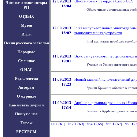
12.09.2013
Шесть новых рекордов Cisco UCS
Читают и поют авторы
16:04
РП
Общее число установленных этой 
. . .
ОТДЫХ
Музеи
12.09.2013
Intel выпускает новые многоядерны
16:02
вычислительных устройств
Игры
Intel выпустила новейшее семейс
Песни русского застолья
Народное
11.09.2013
Вкус сычуаньского перца оказался 
Смешное
19:01
Ученые из Университетского колл
О НАС
Редколлегия
11.09.2013
Новый главный исполнительный дир
17:23
Авторам
Брайан Кржанич объявил о новом с
О журнале
11.09.2013
Apple представила два новых iPhon
Как читать журнал
17:14
Компания Apple на презентации в
Пишут о нас
. . .
Тираж
<<
1761
|
1762
|
1763
|
1764
|
1765
|
1766
|
1767
|
1768
|
17
РЕСУРСЫ