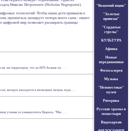
одец Николас Негропонте (Nicholas Negroponte) .
"Кошачий ящик"
е цифровых технологий. Чтобы наши дети привыкли к
"Золотые
еня, признаться, шокирует почерк моего сына - пишет
прииски"
что цифровой мир позволяет расширить границы
"Сердитые
стрелы"
КУЛЬТУРА
Афиша
Новые
передвижники
кв. км территории, что на 60% больше по . . .
Фотогалерея
Музыка
"Неизвестные"
н, которое находится в нескольких метрах подо . . .
музеи
Риторика
Русские храмы и
ли ученые из университета Цюриха. "Мы . . .
монастыри
Видеоархив
ФИЛОСОФИЯ