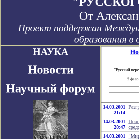
"РУССКОГ
От
Алексан
Проект поддержан Междун
образования в 
НАУКА
Но
Новости
"Русский пер
5 февр
Научный форум
14.03.2001
Разг
21:14
14.03.2001
Проц
20:47
сред
14.03.2001
"Мир