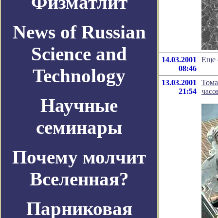
Физматлит
News of Russian
Science and
14.03.2001
Еще 
08:46
Technology
13.03.2001
Тома
21:54
часо
Научные
семинары
Почему молчит
Вселенная?
Парниковая