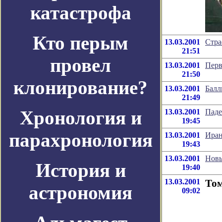
катастрофа
Кто перым
13.03.2001
Стра
21:51
провел
13.03.2001
Перв
21:50
клонирование?
13.03.2001
Балл
21:49
Хронология и
13.03.2001
Паде
19:45
парахронология
13.03.2001
Иран
19:43
13.03.2001
Новы
История и
19:40
13.03.2001
Том
астрономия
09:02