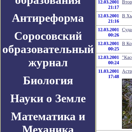
12.03.2001
Втор
21:17
Антиреформа
12.03.2001
В Хь
21:16
12.03.2001
Суда
Соросовский
00:26
12.03.2001
В Ко
образовательный
00:25
12.03.2001
"Кас
журнал
00:24
11.03.2001
Астр
Биология
17:48
Науки о Земле
Математика и
Механика