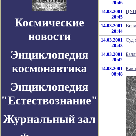
20:46
14.03.2001
ЦУП 
20:45
Космические
14.03.2001
Возм
20:44
новости
14.03.2001
Суд 
20:43
Энциклопедия
14.03.2001
Балл
20:42
космонавтика
14.03.2001
Как 
08:48
Энциклопедия
"Естествознание"
Журнальный зал