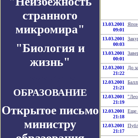
"Неизбежность
странного
13.03.2001
Япон
микромира"
09:01
13.03.2001
Заку
"Биология и
00:03
13.03.2001
Заве
жизнь"
00:01
12.03.2001
До з
21:22
Космос-Журнал
12.03.2001
Балл
21:21
ОБРАЗОВАНИЕ
12.03.2001
"Лео
21:19
Открытое письмо
12.03.2001
Еще 
21:18
министру
12.03.2001
Публ
21:17
образования