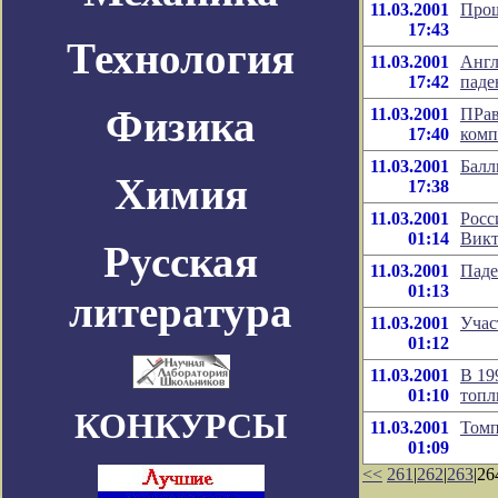
11.03.2001
Прош
17:43
Технология
11.03.2001
Англ
17:42
паде
Физика
11.03.2001
ПРав
17:40
комп
11.03.2001
Балл
Химия
17:38
11.03.2001
Росс
01:14
Викт
Русская
11.03.2001
Паде
01:13
литература
11.03.2001
Учас
01:12
11.03.2001
В 19
01:10
топл
КОНКУРСЫ
11.03.2001
Томп
01:09
<<
261
|
262
|
263
|26