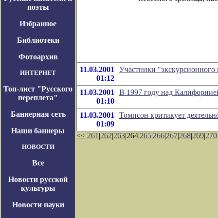
поэты
Избранное
Библиотеки
Фотоархив
11.03.2001
Участники "экскурсионного 
ИНТЕРНЕТ
01:12
Топ-лист "Русского
11.03.2001
В 1997 году над Калифорние
переплета"
01:10
Баннерная сеть
11.03.2001
Томпсон критикует деятель
01:09
Наши баннеры
<<
261
|
262
|
263
|264|
265
|
266
|
267
|
268
|
269
|
270
НОВОСТИ
Все
Новости русской
культуры
Новости науки