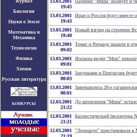
журнал
13.03.2001
Падение "Мира" волнует и 
19:45
Биология
13.03.2001
Иран и Россия будут вместе 
19:43
Науки о Земле
13.03.2001
Новый взгляд на строение В
Математика и
19:40
Механика
13.03.2001
Томас и Ричардс вышли в от
Технология
09:02
Физика
13.03.2001
Японцы видят "Мир" невоор
09:01
Химия
13.03.2001
Закупками в Пентагоне буде
00:03
Русская литература
13.03.2001
Завершились 28-е гагарински
00:01
12.03.2001
До затопления "Мира" остало
КОНКУРСЫ
21:22
12.03.2001
Баллистический бюллетень N
21:21
12.03.2001
"Леонардо" пристыковали к
21:19