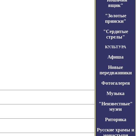
ящик"
"Золотые
прииски"
"Сердитые
стрелы"
КУЛЬТУРА
Афиша
Новые
передвжиники
Фотогалерея
Музыка
"Неизвестные"
музеи
Риторика
Русские храмы и
монастыри