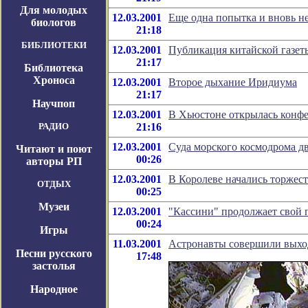
Для молодых
12.03.2001
Еще одна попытка и вновь н
биологов
21:18
БИБЛИОТЕКИ
12.03.2001
Публикация китайской газет
21:17
Библиотека
Хроноса
12.03.2001
Второе дыхание Иридиума
21:17
Научпоп
12.03.2001
В Хьюстоне открылась конф
РАДИО
21:16
12.03.2001
Суда морского космодрома дв
Читают и поют
00:26
авторы РП
12.03.2001
В Королеве начались торжест
ОТДЫХ
00:25
Музеи
12.03.2001
"Кассини" продолжает свой 
00:24
Игры
11.03.2001
Астронавты совершили выхо
Песни русского
17:48
застолья
Народное