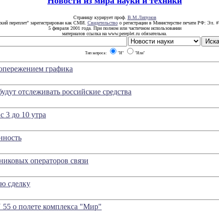
Новости из мира науки и техники
Страницу курирует проф.
В.М.Липунов
ский переплет" зарегистрирован как СМИ.
Свидетельство
о регистрации в Министерстве печати РФ: Эл. #
5 февраля 2001 года. При полном или частичном использовании
материалов ссылка на www.pereplet.ru обязательна.
Тип запроса:
"И"
"Или"
 опережением графика
удут отслеживать российские средства
с 3 до 10 утра
нность
никовых операторов связи
ю сделку
 55 о полете комплекса "Мир"