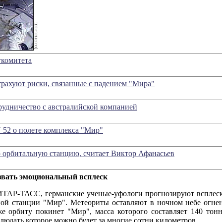
гкомитета
рахуют риски, связанные с падением "Мира"
рудничество с австралийской компанией
 52 о полете комплекса "Мир"
ю орбитальную станцию, считает Виктор Афанасьев
вать эмоциональный всплеск
АСС, германские ученые-уфологи прогнозируют всплеск эм
ной станции "Мир". Метеориты оставляют в ночном небе огне
же орбиту покинет "Мир", масса которого составляет 140 тон
людать которое можно будет за многие сотни километров.