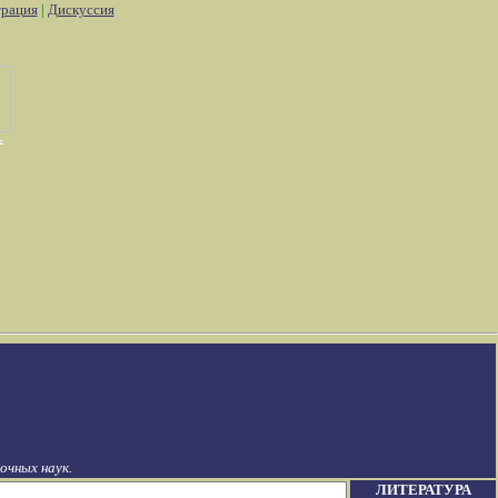
трация
|
Дискуссия
чных наук.
ЛИТЕРАТУРА