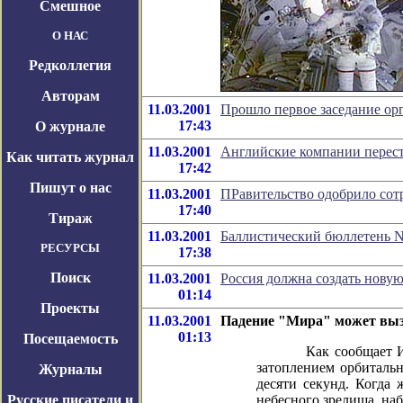
Смешное
О НАС
Редколлегия
Авторам
11.03.2001
Прошло первое заседание ор
17:43
О журнале
11.03.2001
Английские компании перест
Как читать журнал
17:42
Пишут о нас
11.03.2001
ПРавительство одобрило сот
17:40
Тираж
11.03.2001
Баллистический бюллетень N
РЕСУРСЫ
17:38
Поиск
11.03.2001
Россия должна создать нову
01:14
Проекты
11.03.2001
Падение "Мира" может выз
01:13
Посещаемость
Как сообщает ИТАР-Т
затоплением орбиталь
Журналы
десяти секунд. Когда 
Русские писатели и
небесного зрелища, наб