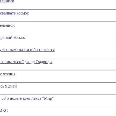
чилийцев
осваивать космос
селенной
крытый космос
уженным глазом и беспокоятся
т заниматься Эдвард Олдридж
е чтения
сь 9 дней
 53 о полете комплекса "Мир"
 МКС