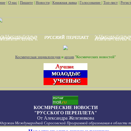
ние
|
О нас
|
Пишите
|
Новости
|
Книжная лавка
|
Голосование
|
Топ-лист
|
Регис
Космическая энциклопедия
и
архив
"Космических новостей"
КОСМИЧЕСКИЕ НОВОСТИ
"РУССКОГО ПЕРЕПЛЕТА"
От
Александра Железнякова
ддержан Международной Соросовской Программой образования в области то