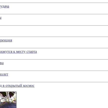
еудача
ы
еренция
ижутся к месту старта
ва
полет
д в открытый космос