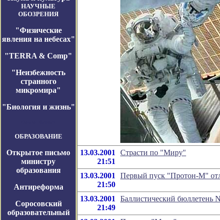
НАУЧНЫЕ
ОБОЗРЕНИЯ
"Физические
явления на небесах"
"TERRA & Comp"
"Неизбежность
странного
микромира"
"Биология и жизнь"
Космос-Журнал
ОБРАЗОВАНИЕ
Открытое письмо
13.03.2001
Страсти по "Миру"
министру
21:51
образования
13.03.2001
Первый пуск "Протон-М" отл
21:50
Антиреформа
13.03.2001
Баллистический бюллетень N
Соросовский
21:49
образовательный