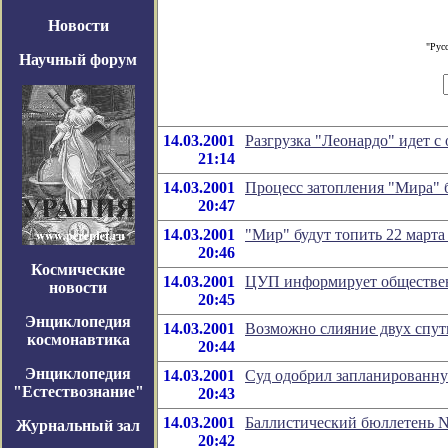
Новости
"Рус
Научный форум
14.03.2001
Разгрузка "Леонардо" идет с
21:14
14.03.2001
Процесс затопления "Мира" б
20:47
14.03.2001
"Мир" будут топить 22 марта 
20:46
Космические
14.03.2001
ЦУП информирует обществе
новости
20:45
Энциклопедия
14.03.2001
Возможно слияние двух спут
космонавтика
20:44
Энциклопедия
14.03.2001
Суд одобрил запланированну
"Естествознание"
20:43
14.03.2001
Баллистический бюллетень N
Журнальный зал
20:42