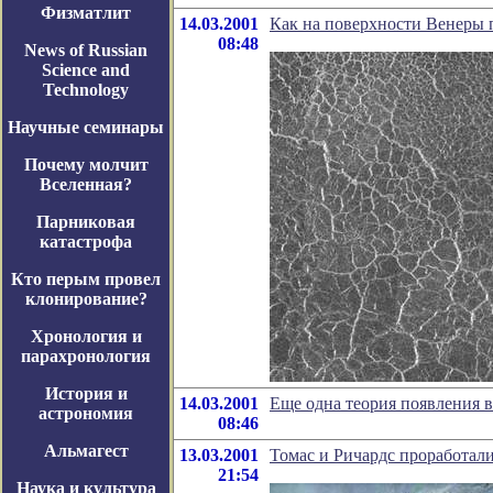
Физматлит
14.03.2001
Как на поверхности Венеры
08:48
News of Russian
Science and
Technology
Научные семинары
Почему молчит
Вселенная?
Парниковая
катастрофа
Кто перым провел
клонирование?
Хронология и
парахронология
История и
14.03.2001
Еще одна теория появления 
астрономия
08:46
Альмагест
13.03.2001
Томас и Ричардс проработали
21:54
Наука и культура