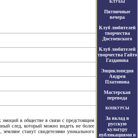
КЛУБЫ
Пятничные
вечера
Клуб любителей
творчества
Достоевского
Клуб любителей
творчества Гайто
Газданова
Энциклопедия
Андрея
Платонова
Мастерская
перевода
КОНКУРСЫ
За вклад в
оций в обществе в связи с предстоящим
русскую
нный след, который можно видеть не более
культуру
н, земляне станут свидетелями уникального
публикациями в