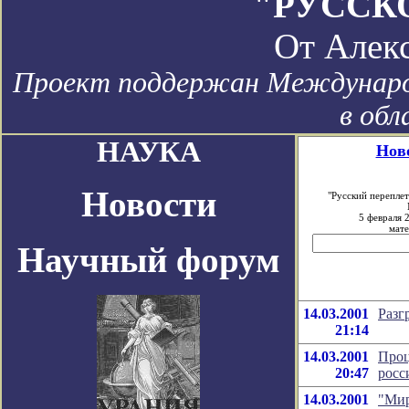
"РУССК
От
Алек
Проект поддержан Международ
в обл
НАУКА
Ново
Новости
"Русский перепле
5 февраля 
мате
Научный форум
14.03.2001
Разг
21:14
14.03.2001
Проц
20:47
росс
14.03.2001
"Мир