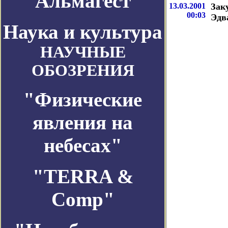
Альмагест
13.03.2001
Зак
00:03
Эдв
Наука и культура
НАУЧНЫЕ
ОБОЗРЕНИЯ
"Физические
явления на
небесах"
"TERRA &
Comp"