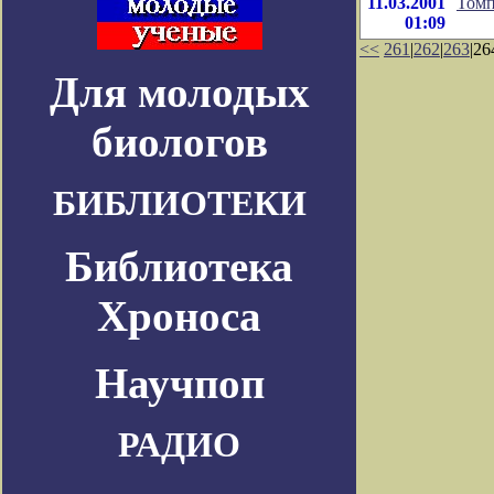
11.03.2001
Томп
01:09
<<
261
|
262
|
263
|26
Для молодых
биологов
БИБЛИОТЕКИ
Библиотека
Хроноса
Научпоп
РАДИО