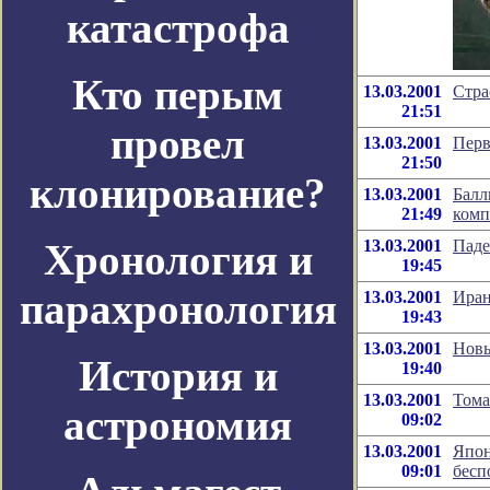
катастрофа
Кто перым
13.03.2001
Стра
21:51
провел
13.03.2001
Перв
21:50
клонирование?
13.03.2001
Балл
21:49
комп
Хронология и
13.03.2001
Паде
19:45
парахронология
13.03.2001
Иран
19:43
13.03.2001
Новы
История и
19:40
13.03.2001
Тома
астрономия
09:02
13.03.2001
Япон
09:01
бесп