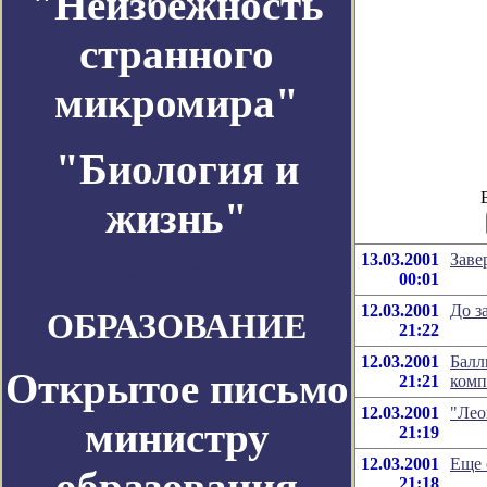
"Неизбежность
странного
микромира"
"Биология и
жизнь"
13.03.2001
Заве
Космос-Журнал
00:01
12.03.2001
До з
ОБРАЗОВАНИЕ
21:22
12.03.2001
Балл
Открытое письмо
21:21
комп
12.03.2001
"Лео
министру
21:19
12.03.2001
Еще 
образования
21:18