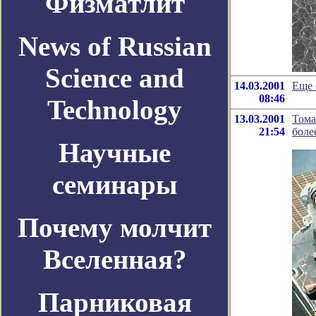
Физматлит
News of Russian
Science and
14.03.2001
Еще 
08:46
Technology
13.03.2001
Тома
21:54
боле
Научные
семинары
Почему молчит
Вселенная?
Парниковая