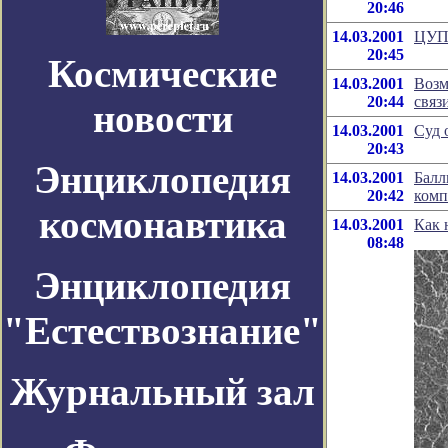
20:46
14.03.2001
ЦУП 
20:45
Космические
14.03.2001
Возм
20:44
связ
новости
14.03.2001
Суд 
20:43
Энциклопедия
14.03.2001
Балл
20:42
комп
космонавтика
14.03.2001
Как 
08:48
Энциклопедия
"Естествознание"
Журнальный зал