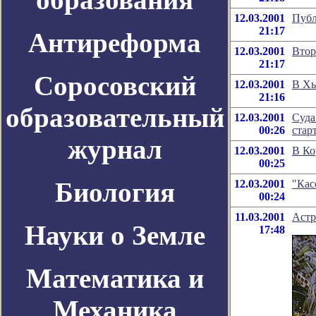
12.03.2001
Публ
21:17
Антиреформа
12.03.2001
Втор
21:17
Соросовский
12.03.2001
В Хь
21:16
образовательный
12.03.2001
Суда
00:26
стар
журнал
12.03.2001
В Ко
00:25
Биология
12.03.2001
"Кас
00:24
11.03.2001
Астр
Науки о Земле
17:48
Математика и
Механика