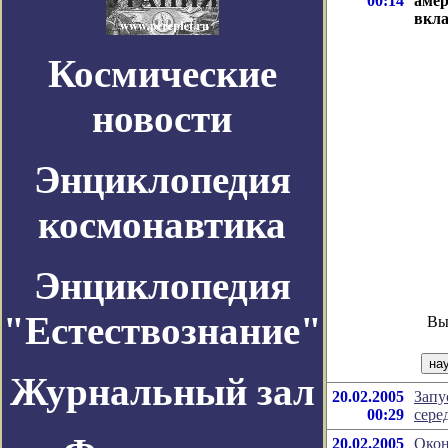
00:14
амер
вкла
Космические
новости
Энциклопедия
космонавтика
Энциклопедия
"Естествознание"
Вы
Журнальный зал
20.02.2005
Запу
00:29
сере
20.02.2005
Окон