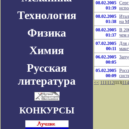
08.02.2005
Серг
01:39
испо
Технология
08.02.2005
Итал
01:38
на 
Физика
08.02.2005
В 20
01:37
чем 
07.02.2005
Для 
Химия
00:11
маке
06.02.2005
Запу
00:05
Русская
05.02.2005
Росс
00:09
сист
литература
<<
111
|
112
|113|
114
КОНКУРСЫ