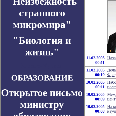
"Неизбежность
странного
микромира"
"Биология и
жизнь"
11.02.2005
Назв
00:11
Космос-Журнал
11.02.2005
Дела
00:10
Фред
ОБРАЗОВАНИЕ
10.02.2005
Набо
00:11
поле
Открытое письмо
10.02.2005
Межд
00:09
цент
министру
10.02.2005
На к
00:08
науч
образования