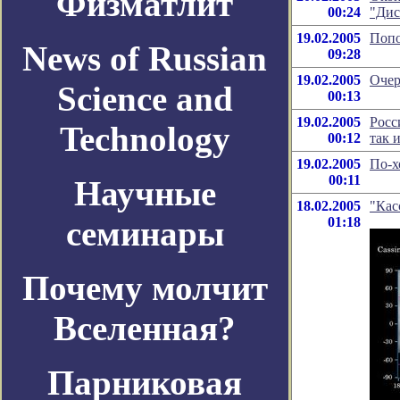
Физматлит
00:24
"Дис
19.02.2005
Поп
News of Russian
09:28
19.02.2005
Очер
Science and
00:13
19.02.2005
Росс
Technology
00:12
так 
19.02.2005
По-х
00:11
Научные
18.02.2005
"Кас
семинары
01:18
Почему молчит
Вселенная?
Парниковая