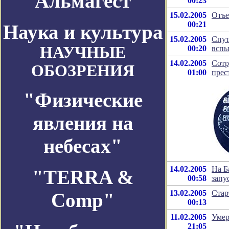
Альмагест
00:23
15.02.2005
Отъе
00:21
Наука и культура
15.02.2005
Спут
НАУЧНЫЕ
00:20
вспы
14.02.2005
Сотр
ОБОЗРЕНИЯ
01:00
прес
"Физические
явления на
небесах"
14.02.2005
На Б
"TERRA &
00:58
запу
13.02.2005
Стар
Comp"
00:13
11.02.2005
Умер
21:05