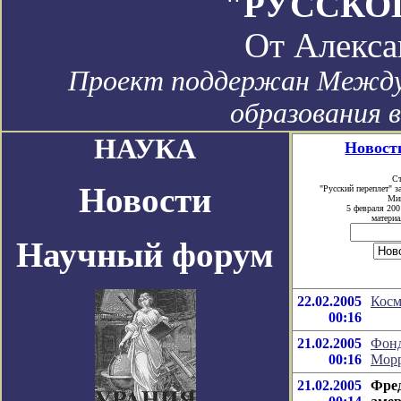
"РУССКО
От
Алекса
Проект поддержан Между
образования 
НАУКА
Новости
Ст
Новости
"Русский переплет" 
Мин
5 февраля 200
материа
Научный форум
22.02.2005
Косм
00:16
21.02.2005
Фонд
00:16
Мор
21.02.2005
Фред