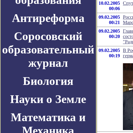
10.02.2005
Спут
00:06
Антиреформа
09.02.2005
Росс
00:21
Мар
09.02.2005
Глав
Соросовский
00:20
сост
"Рад
образовательный
09.02.2005
В Ро
00:19
герм
журнал
Биология
Науки о Земле
Математика и
Механика