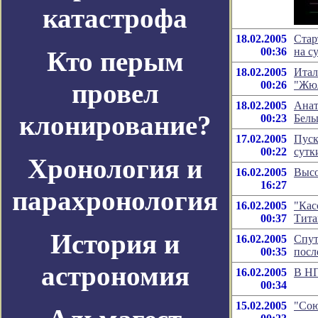
катастрофа
18.02.2005
Стар
00:36
на с
Кто перым
18.02.2005
Итал
провел
00:26
"Жю
18.02.2005
Анат
клонирование?
00:23
Бель
17.02.2005
Пуск
00:22
сутк
Хронология и
16.02.2005
Высо
16:27
парахронология
16.02.2005
"Кас
00:37
Тита
История и
16.02.2005
Спут
00:35
посл
астрономия
16.02.2005
В НП
00:34
15.02.2005
"Сою