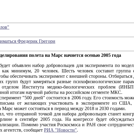
лов"
иматься Фредерик Грегори
делирования полета на Марс начнется осенью 2005 года
ет объявлен набор добровольцев для эксперимента по модел
, как минимум, 20 человек. Шесть человек составит группа 
тобы обеспечивать эксперимент с внешней стороны. Отбираться 
рупп будут замеряться разные психофизиологические парам
 отделом Института медико-биологических проблем (ИНБ
ной итогам научной работы на российском сегменте МКС.
еримент "500 дней" состоится в 2006 году. Его стоимость може
 письма от желающих участвовать в эксперименте из США, 
 Марс может состояться в период между 2018 и 2030 годами.
 что отправной точкой для набора добровольцев станет конгр
рлине в сентябре 2005 года. На конгрессе будет обсуждатьс
ализации. Помимо участия Роскосмоса и РАН свое сотрудничес
х агентств, сообщает
РИА "Новости"
.