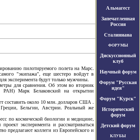
Альмагест
Запечатленная
Россия
Сталиниана
ФОРУМЫ
Дискуссионный
клуб
ированию пилотируемого полета на Марс.
Научный форум
самого "экипажа", еще шестеро войдут в
для эксперимента будут только мужчины.
Форум "Русская
етры для сравнения. Об этом во вторник
идея"
П РАН) Марк Белаковский на открытии
Форум "Курск"
т составить около 10 млн. долларов США .
Греции, Бельгии, Австрии. Реальный же
Исторический
форум
есс по космической биологии и медицине,
я проект эксперимента и рассматриваться
Детский форум
тво предлагают коллеги из Европейского и
КЛУБЫ