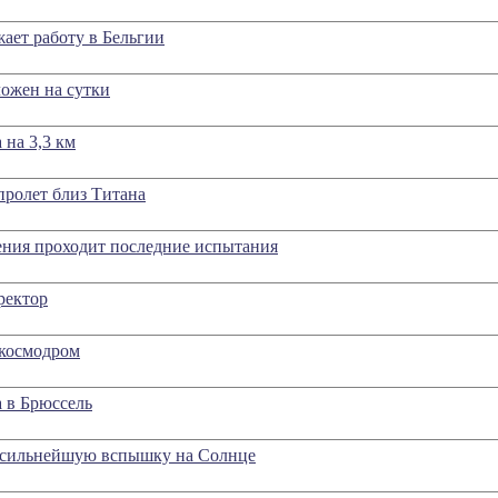
ет работу в Бельгии
ложен на сутки
на 3,3 км
пролет близ Титана
ения проходит последние испытания
ректор
 космодром
а в Брюссель
 сильнейшую вспышку на Солнце