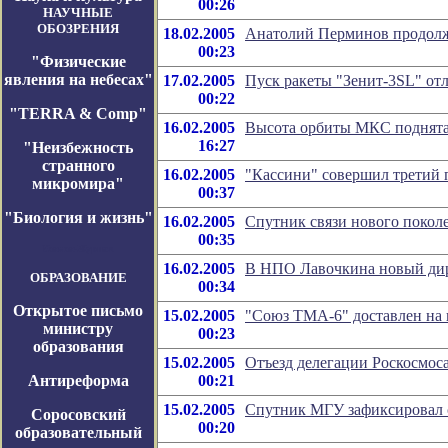
00:26
НАУЧНЫЕ
ОБОЗРЕНИЯ
18.02.2005
Анатолий Перминов продолжа
00:23
"Физические
явления на небесах"
17.02.2005
Пуск ракеты "Зенит-3SL" от
00:22
"TERRA & Comp"
16.02.2005
Высота орбиты МКС поднята 
16:27
"Неизбежность
странного
16.02.2005
"Кассини" совершил третий 
микромира"
00:37
"Биология и жизнь"
16.02.2005
Спутник связи нового покол
00:35
Космос-Журнал
16.02.2005
В НПО Лавочкина новый ди
ОБРАЗОВАНИЕ
00:34
Открытое письмо
15.02.2005
"Союз ТМА-6" доставлен на
министру
00:23
образования
15.02.2005
Отъезд делегации Роскосмос
Антиреформа
00:21
15.02.2005
Спутник МГУ зафиксировал
Соросовский
00:20
образовательный