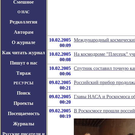
Смешное
О НАС
Редколлегия
Авторам
10.02.2005
Международный космический
О журнале
00:09
Как читать журнал
10.02.2005
На космодроме "Плесецк" у
00:08
Пишут о нас
10.02.2005
Спутник составил точную к
Тираж
00:06
09.02.2005
Российский прибор продолжа
РЕСУРСЫ
00:21
Поиск
09.02.2005
Главы НАСА и Роскосмоса об
00:20
Проекты
09.02.2005
В Роскосмосе прошли россий
Посещаемость
00:19
Журналы
Русские писатели и