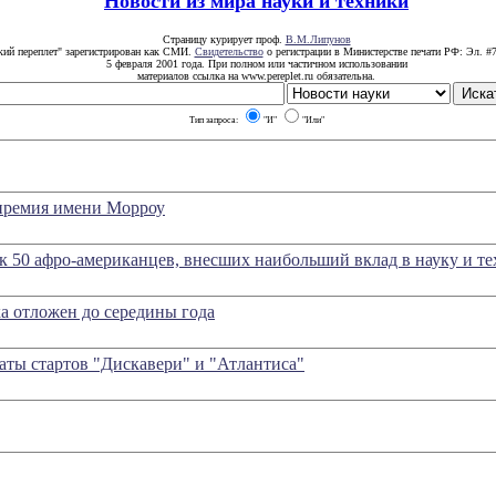
Новости из мира науки и техники
Страницу курирует проф.
В.М.Липунов
кий переплет" зарегистрирован как СМИ.
Свидетельство
о регистрации в Министерстве печати РФ: Эл. #7
5 февраля 2001 года. При полном или частичном использовании
материалов ссылка на www.pereplet.ru обязательна.
Тип запроса:
"И"
"Или"
премия имени Морроу
к 50 афро-американцев, внесших наибольший вклад в науку и те
а отложен до середины года
аты стартов "Дискавери" и "Атлантиса"