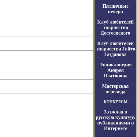
Пятничные
вечера
Клуб любителей
творчества
Достоевского
Клуб любителей
творчества Гайто
Газданова
Энциклопедия
Андрея
Платонова
Мастерская
перевода
КОНКУРСЫ
За вклад в
русскую культуру
публикациями в
Интернете