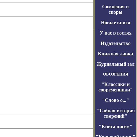
Сомнения и
споры
Новые книги
У нас в гостях
Издательство
Книжная лавка
Журнальный зал
ОБОЗРЕНИЯ
"Классики и
современники"
"Слово о..."
"Тайная история
творений"
"Книга писем"
"Кошачий ящик"