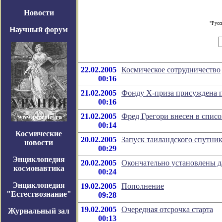
Новости
"Русс
Научный форум
22.02.2005
Космическое сотрудничество
00:16
21.02.2005
Фонду Х-приза присуждена 
00:16
21.02.2005
Фред Грегори внесен в списо
00:14
Космические
20.02.2005
Запуск таиландского спутник
новости
00:29
Энциклопедия
20.02.2005
Окончательно установлены д
космонавтика
00:24
Энциклопедия
19.02.2005
Пополнение
"Естествознание"
09:28
19.02.2005
Очередная отсрочка старта
Журнальный зал
00:13