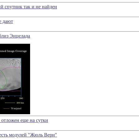
й спутник так и не найден
е дают
близ Энцелада
 отложен еще на сутки
есть модулей "Жюль Верн"