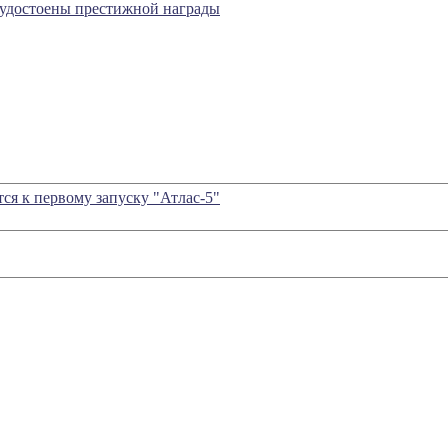
 удостоены престижной награды
тся к первому запуску "Атлас-5"