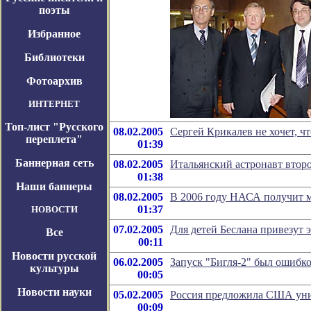
поэты
Избранное
Библиотеки
Фотоархив
ИНТЕРНЕТ
Топ-лист "Русского
08.02.2005
Сергей Крикалев не хочет, 
переплета"
01:39
Баннерная сеть
08.02.2005
Итальянский астронавт втор
01:38
Наши баннеры
08.02.2005
В 2006 году НАСА получит м
01:37
НОВОСТИ
07.02.2005
Для детей Беслана привезут
Все
00:11
Новости русской
06.02.2005
Запуск "Бигля-2" был ошибк
культуры
00:05
Новости науки
05.02.2005
Россия предложила США уни
00:09