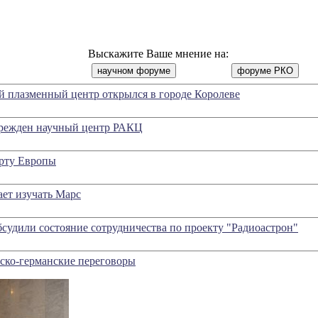
Выскажите Ваше мнение на:
 плазменный центр открылся в городе Королеве
чрежден научный центр РАКЦ
арту Европы
ет изучать Марс
судили состояние сотрудничества по проекту "Радиоастрон"
ско-германские переговоры