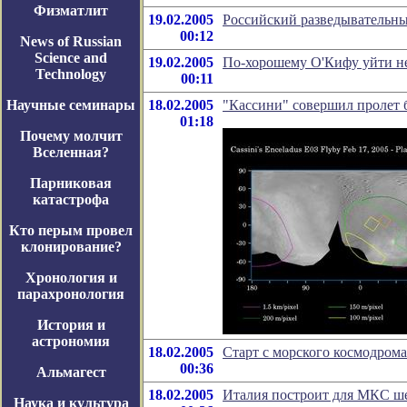
Физматлит
19.02.2005
Российский разведывательны
00:12
News of Russian
Science and
19.02.2005
По-хорошему О'Кифу уйти н
Technology
00:11
Научные семинары
18.02.2005
"Кассини" совершил пролет 
01:18
Почему молчит
Вселенная?
Парниковая
катастрофа
Кто перым провел
клонирование?
Хронология и
парахронология
История и
астрономия
18.02.2005
Старт с морского космодрома
00:36
Альмагест
18.02.2005
Италия построит для МКС ш
Наука и культура