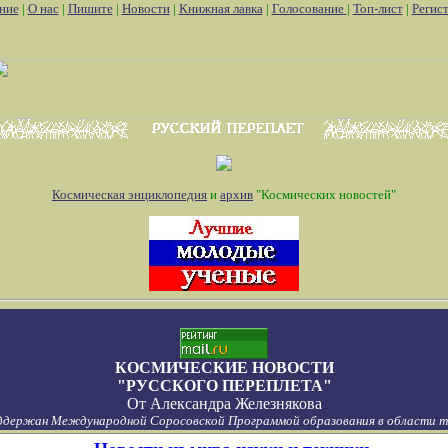
ние
|
О нас
|
Пишите
|
Новости
|
Книжная лавка
|
Голосование
|
Топ-лист
|
Регис
Космическая энциклопедия
и
архив
"Космических новостей"
КОСМИЧЕСКИЕ НОВОСТИ
"РУССКОГО ПЕРЕПЛЕТА"
От
Александра Железнякова
ддержан Международной Соросовской Программой образования в области то