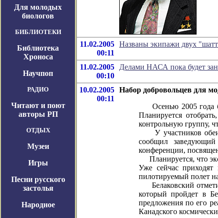
Для молодых
биологов
БИБЛИОТЕКИ
11.02.2005
Названы экипажи двух "шатт
Библиотека
00:11
Хроноса
11.02.2005
Делами НАСА пока будет зан
Научпоп
00:10
РАДИО
10.02.2005
Набор добровольцев для мо
00:11
Читают и поют
Осенью 2005 года буд
авторы РП
Планируется отобрать
контрольную группу, ч
ОТДЫХ
У участников обеих г
сообщил заведующий
Музеи
конференции, посвящен
Планируется, что эксп
Игры
Уже сейчас приходят
пилотируемый полет на
Песни русского
Белаковский отметил,
застолья
который пройдет в Бе
предложения по его ре
Народное
Канадского космически