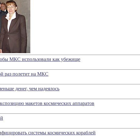
чтобы МКС использовали как убежище
ой раз полетит на МКС
еньше денег, чем надеялось
 экспозицию макетов космических аппаратов
ой
фицировать системы космических кораблей