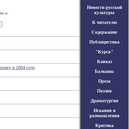
Новости русской
культуры
362 от
К читателю
Содержание
Публицистика
"Курск"
Кавказ
хнику в 2004 году
Балканы
Проза
Поэзия
Драматургия
Искания и
размышления
Критика