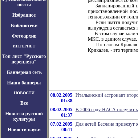
рассматриваться со вс
поэты
Запланированный на в
приостановленной пос
Избранное
теплоизоляции от топли
Если шаттл получит по
Библиотеки
вынуждена оставаться 
В этом случае количес
Фотоархив
МКС, в данном случае,
По словам Крикалева, 
ИНТЕРНЕТ
Крикалев, - это терпим
Топ-лист "Русского
переплета"
Баннерная сеть
Наши баннеры
НОВОСТИ
08.02.2005
Итальянский астронавт втор
01:38
Все
08.02.2005
В 2006 году НАСА получит м
Новости русской
01:37
культуры
07.02.2005
Для детей Беслана привезут
Новости науки
00:11