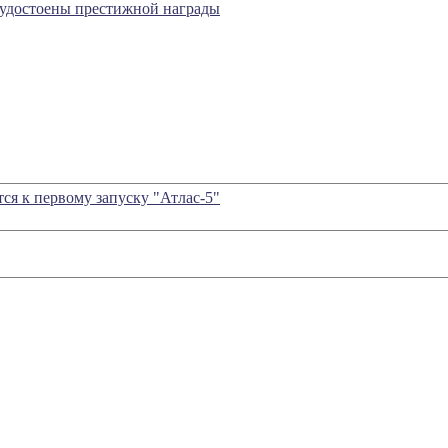
 удостоены престижной награды
тся к первому запуску "Атлас-5"