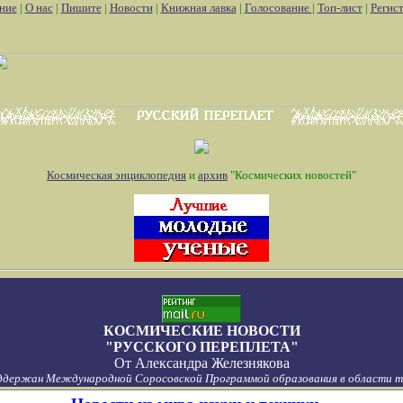
ние
|
О нас
|
Пишите
|
Новости
|
Книжная лавка
|
Голосование
|
Топ-лист
|
Регис
Космическая энциклопедия
и
архив
"Космических новостей"
КОСМИЧЕСКИЕ НОВОСТИ
"РУССКОГО ПЕРЕПЛЕТА"
От
Александра Железнякова
ддержан Международной Соросовской Программой образования в области то