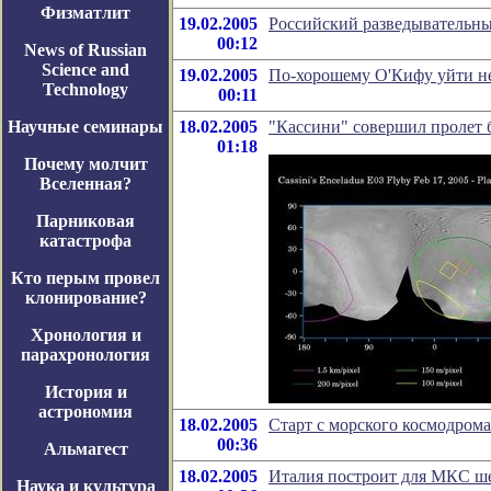
Физматлит
19.02.2005
Российский разведывательны
00:12
News of Russian
Science and
19.02.2005
По-хорошему О'Кифу уйти н
Technology
00:11
Научные семинары
18.02.2005
"Кассини" совершил пролет 
01:18
Почему молчит
Вселенная?
Парниковая
катастрофа
Кто перым провел
клонирование?
Хронология и
парахронология
История и
астрономия
18.02.2005
Старт с морского космодрома
00:36
Альмагест
18.02.2005
Италия построит для МКС ш
Наука и культура