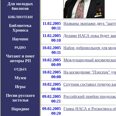
Для молодых
биологов
БИБЛИОТЕКИ
11.02.2005
Названы экипажи двух "шатт
Библиотека
00:11
Хроноса
11.02.2005
Делами НАСА пока будет зан
Научпоп
00:10
РАДИО
10.02.2005
Набор добровольцев для моде
00:11
Читают и поют
10.02.2005
Международный космический
авторы РП
00:09
ОТДЫХ
10.02.2005
На космодроме "Плесецк" у
00:08
Музеи
10.02.2005
Спутник составил точную к
Игры
00:06
Песни русского
09.02.2005
Российский прибор продолжа
застолья
00:21
09.02.2005
Главы НАСА и Роскосмоса об
Народное
00:20