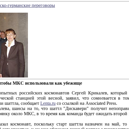
ско-германские переговоры
, чтобы МКС использовали как убежище
ых российских космонавтов Сергей Крикалев, который до
еской станцией этой весной, заявил, что сомневается в т
ии шаттла, сообщает
Lenta.ru
со ссылкой на Аssociated Рress.
, шансы на то, что шаттл "Дискавери" получит непоправим
оянку около МКС, в то время как команда будет ожидать второй
л космонавт, поскольку старт шаттла назначен на май, то