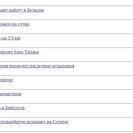
ет работу в Бельгии
ложен на сутки
на 3,3 км
пролет близ Титана
ения проходит последние испытания
ректор
 космодром
а в Брюссель
 сильнейшую вспышку на Солнце