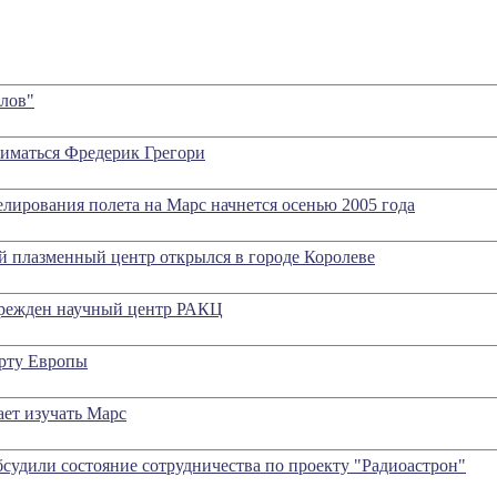
лов"
иматься Фредерик Грегори
лирования полета на Марс начнется осенью 2005 года
 плазменный центр открылся в городе Королеве
чрежден научный центр РАКЦ
арту Европы
ет изучать Марс
судили состояние сотрудничества по проекту "Радиоастрон"