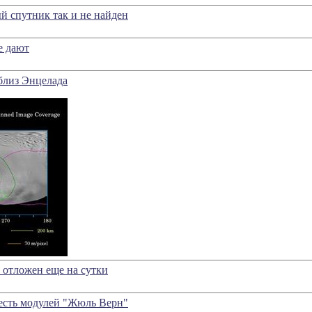
й спутник так и не найден
е дают
близ Энцелада
 отложен еще на сутки
есть модулей "Жюль Верн"