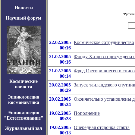
Новости
"Русский
Научный форум
22.02.2005
Космическое сотрудничество
00:16
21.02.2005
Фонду Х-приза присуждена 
00:16
21.02.2005
Фред Грегори внесен в списо
00:14
Космические
20.02.2005
Запуск таиландского спутник
новости
00:29
Энциклопедия
20.02.2005
Окончательно установлены д
космонавтика
00:24
Энциклопедия
19.02.2005
Пополнение
"Естествознание"
09:28
19.02.2005
Очередная отсрочка старта
Журнальный зал
00:13