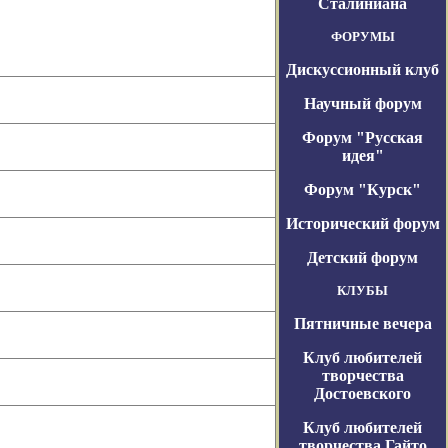
Сталиниана
ФОРУМЫ
Дискуссионный клуб
Научный форум
Форум "Русская
идея"
Форум "Курск"
Исторический форум
Детский форум
КЛУБЫ
Пятничные вечера
Клуб любителей
творчества
Достоевского
Клуб любителей
творчества Гайто