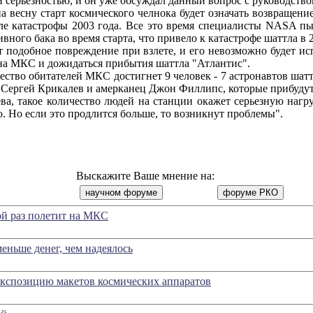
ей серьезностью, и он уже обсуждал данный вопрос с руководст
есну старт космического челнока будет означать возвращени
ле катастрофы 2003 года. Все это время специалисты NASA пы
вного бака во время старта, что привело к катастрофе шаттла в 2
добное повреждение при взлете, и его невозможно будет испр
на МКС и дожидаться прибытия шаттла "Атлантис".
тво обитателей МКС достигнет 9 человек - 7 астронавтов шатт
 Сергей Крикалев и амерканец Джон Филлипс, которые прибудут
такое количество людей на станции окажет серьезную нагрузк
о. Но если это продлится больше, то возникнут проблемы".
Выскажите Ваше мнение на:
ой раз полетит на МКС
еньше денег, чем надеялось
 экспозицию макетов космических аппаратов