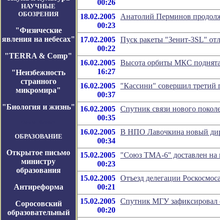
00:26
НАУЧНЫЕ
ОБОЗРЕНИЯ
18.02.2005
Анатолий Перминов продолжа
00:23
"Физические
явления на небесах"
17.02.2005
Пуск ракеты "Зенит-3SL" от
00:22
"TERRA & Comp"
16.02.2005
Высота орбиты МКС поднята 
16:27
"Неизбежность
странного
16.02.2005
"Кассини" совершил третий 
микромира"
00:37
"Биология и жизнь"
16.02.2005
Спутник связи нового покол
00:35
Космос-Журнал
16.02.2005
В НПО Лавочкина новый ди
ОБРАЗОВАНИЕ
00:34
Открытое письмо
15.02.2005
"Союз ТМА-6" доставлен на
министру
00:23
образования
15.02.2005
Отъезд делегации Роскосмос
Антиреформа
00:21
15.02.2005
Спутник МГУ зафиксировал
Соросовский
00:20
образовательный