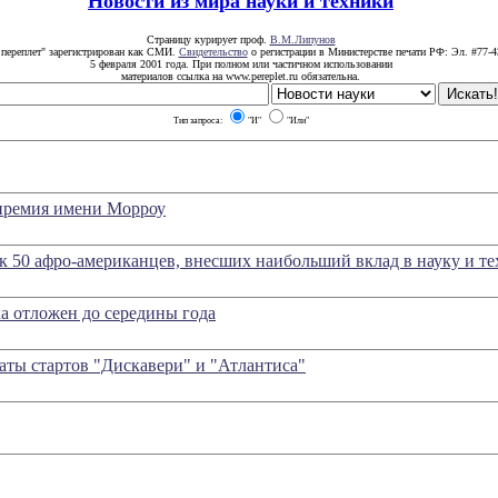
Новости из мира науки и техники
Страницу курирует проф.
В.М.Липунов
 переплет" зарегистрирован как СМИ.
Свидетельство
о регистрации в Министерстве печати РФ: Эл. #77-4
5 февраля 2001 года. При полном или частичном использовании
материалов ссылка на www.pereplet.ru обязательна.
Тип запроса:
"И"
"Или"
премия имени Морроу
к 50 афро-американцев, внесших наибольший вклад в науку и те
а отложен до середины года
аты стартов "Дискавери" и "Атлантиса"