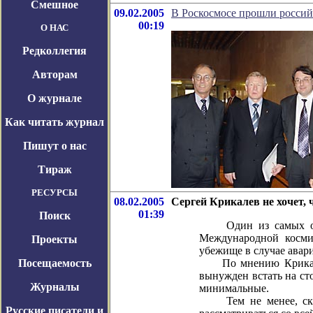
Смешное
09.02.2005
В Роскосмосе прошли россий
00:19
О НАС
Редколлегия
Авторам
О журнале
Как читать журнал
Пишут о нас
Тираж
РЕСУРСЫ
08.02.2005
Сергей Крикалев не хочет
01:39
Поиск
Один из самых опытн
Международной космич
Проекты
убежище в случае авар
Посещаемость
По мнению Крикалева
вынужден встать на ст
Журналы
минимальные.
Тем не менее, сказа
Русские писатели и