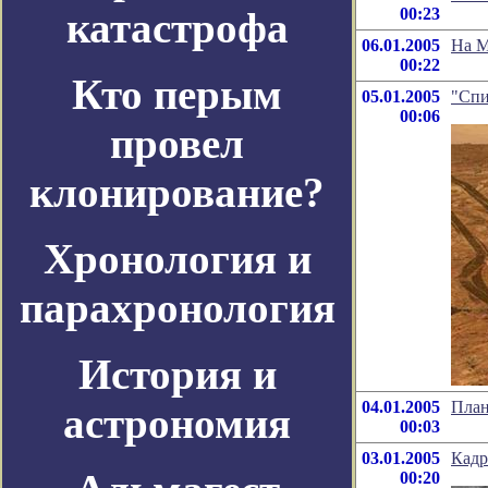
катастрофа
00:23
06.01.2005
На М
00:22
Кто перым
05.01.2005
"Спи
00:06
провел
клонирование?
Хронология и
парахронология
История и
04.01.2005
План
астрономия
00:03
03.01.2005
Кадр
00:20