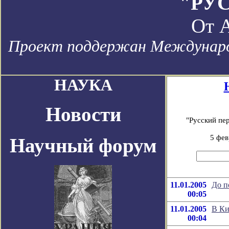
"РУ
От
А
Проект поддержан Международ
НАУКА
Новости
"Русский пе
5 фев
Научный форум
11.01.2005
До п
00:05
11.01.2005
В Ки
00:04