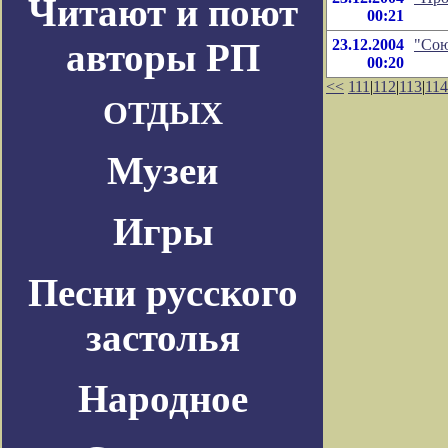
Читают и поют
00:21
авторы РП
23.12.2004
"Сою
00:20
<<
111
|
112
|
113
|
114
ОТДЫХ
Музеи
Игры
Песни русского
застолья
Народное