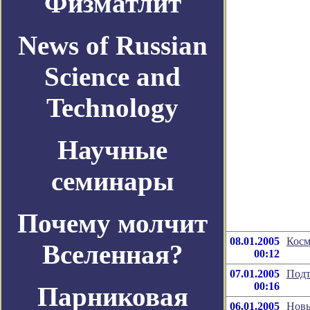
Физматлит
News of Russian
Science and
Technology
Научные
семинары
Почему молчит
08.01.2005
Косм
Вселенная?
00:12
07.01.2005
Подт
00:16
Парниковая
06.01.2005
Новы