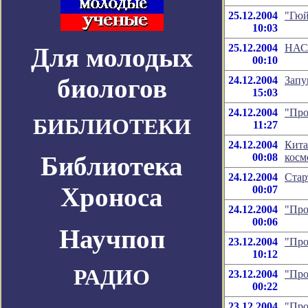
25.12.2004
"Гюй
10:03
25.12.2004
НАСА
Для молодых
00:10
биологов
24.12.2004
Запу
15:03
24.12.2004
"Про
БИБЛИОТЕКИ
11:27
24.12.2004
Кита
Библиотека
00:08
косм
24.12.2004
Стар
Хроноса
00:07
24.12.2004
"Про
00:06
Научпоп
23.12.2004
"Про
10:12
РАДИО
23.12.2004
"Про
00:22
23.12.2004
"Про