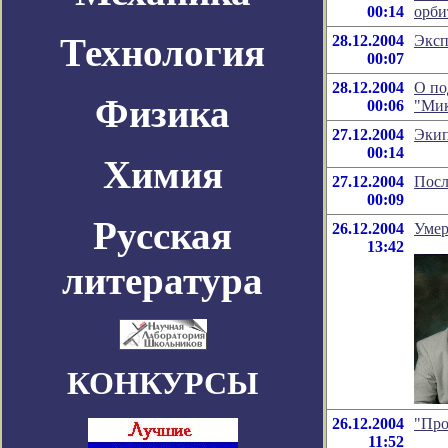
00:14
орби
Технология
28.12.2004
Эксп
00:07
28.12.2004
О по
Физика
00:06
"Мик
27.12.2004
Экип
00:14
Химия
27.12.2004
Посл
00:09
Русская
26.12.2004
Умер
13:42
литература
КОНКУРСЫ
26.12.2004
"Про
11:52