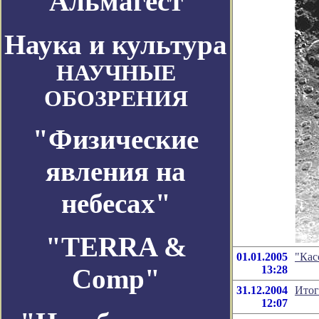
Альмагест
Наука и культура
НАУЧНЫЕ
ОБОЗРЕНИЯ
"Физические
явления на
небесах"
"TERRA &
01.01.2005
"Кас
Comp"
13:28
31.12.2004
Итог
12:07