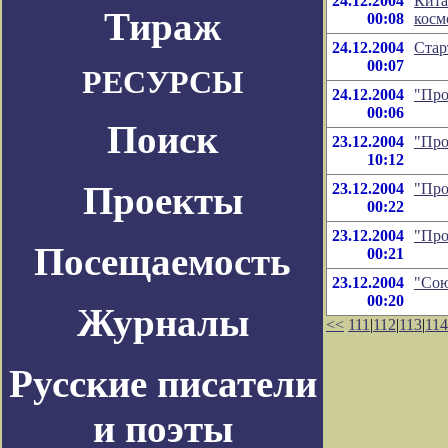
24.12.2004
Кита
Тираж
00:08
косм
24.12.2004
Стар
00:07
РЕСУРСЫ
24.12.2004
"Про
00:06
Поиск
23.12.2004
"Про
10:12
Проекты
23.12.2004
"Про
00:22
23.12.2004
"Про
Посещаемость
00:21
23.12.2004
"Сою
00:20
Журналы
<<
111
|
112
|
113
|
114
Русские писатели
и поэты