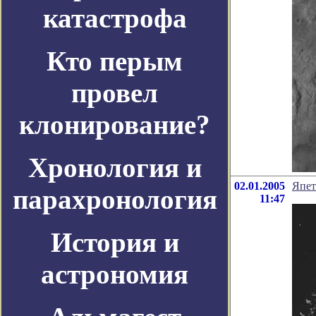
катастрофа
Кто перым
провел
клонирование?
Хронология и
02.01.2005
Япет
парахронология
11:47
История и
астрономия