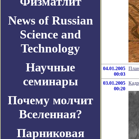
Физматлит
News of Russian
Science and
Technology
Научные
04.01.2005
План
00:03
семинары
03.01.2005
Кадр
00:20
Почему молчит
Вселенная?
Парниковая