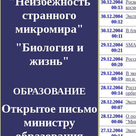
"Неизбежность
30.12.2004
Роск
00:13
косм
странного
30.12.2004
Эксп
00:12
микромира"
30.12.2004
В бл
00:11
"Биология и
29.12.2004
SMAR
00:21
жизнь"
29.12.2004
Росс
00:20
29.12.2004
В эк
Космос-Журнал
00:19
но и
28.12.2004
Росс
ОБРАЗОВАНИЕ
00:14
орби
28.12.2004
Эксп
Открытое письмо
00:07
28.12.2004
О по
министру
00:06
"Мик
27.12.2004
Экип
образования
00:14