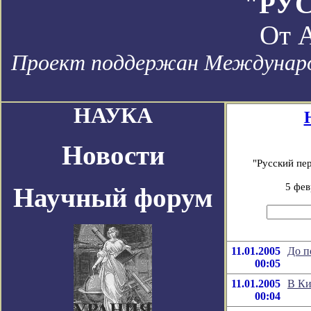
"РУ
От
А
Проект поддержан Международ
НАУКА
Новости
"Русский пе
5 фев
Научный форум
11.01.2005
До п
00:05
11.01.2005
В Ки
00:04