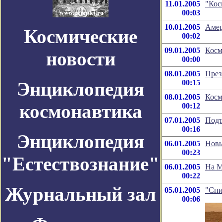
11.01.2005
"Кос
00:03
10.01.2005
Амер
Космические
00:02
09.01.2005
Косм
новости
00:00
08.01.2005
През
Энциклопедия
00:15
08.01.2005
Косм
космонавтика
00:12
07.01.2005
Подт
00:16
Энциклопедия
06.01.2005
Новы
00:23
"Естествознание"
06.01.2005
На М
00:22
Журнальный зал
05.01.2005
"Спи
00:06