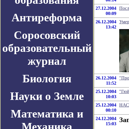
27.12.2004
Посл
00:09
Антиреформа
26.12.2004
Умер
13:42
Соросовский
образовательный
журнал
Биология
26.12.2004
"Про
11:52
25.12.2004
"Гюй
Науки о Земле
10:03
25.12.2004
НАСА
Математика и
00:10
24.12.2004
За
Механика
15:03