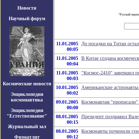
Новости
"Русский переп
Научный форум
11.01.2005
До посадки на Титан остал
00:05
11.01.2005
В Китае создана космичес
00:04
11.01.2005
"Космос-2410" завершил п
00:03
Космические новости
10.01.2005
Американские астронавты 
00:02
Энциклопедия
космонавтика
09.01.2005
Космонавтам "прописали"
00:00
Энциклопедия
"Естествознание"
08.01.2005
Президент поздравил Вале
00:15
Журнальный зал
08.01.2005
Космонавты починили гене
00:12
Физматлит