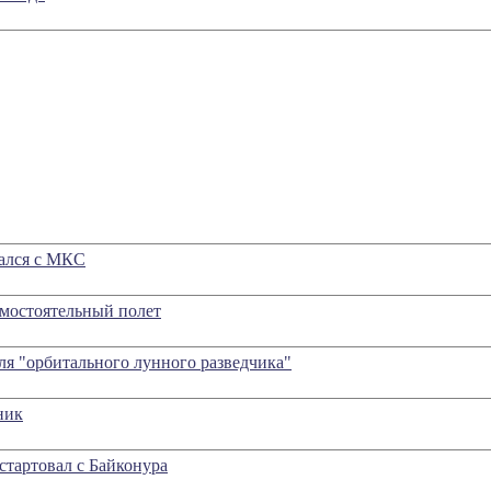
вался с МКС
амостоятельный полет
я "орбитального лунного разведчика"
ник
стартовал с Байконура