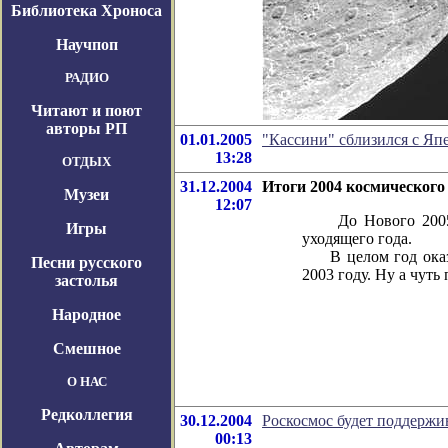
Библиотека Хроноса
Научпоп
РАДИО
Читают и поют
авторы РП
01.01.2005
"Кассини" сблизился с Яп
13:28
ОТДЫХ
31.12.2004
Итоги 2004 космического
Музеи
12:07
До Нового 2005 го
Игры
уходящего года.
В целом год оказал
Песни русского
2003 году. Ну а чуть
застолья
Народное
Смешное
О НАС
Редколлегия
30.12.2004
Роскосмос будет поддержи
00:13