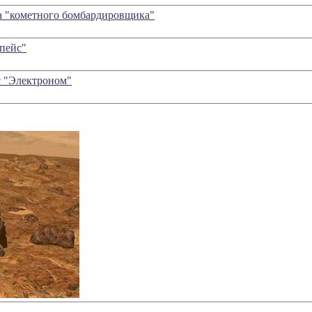
а "кометного бомбардировщика"
пейс"
 "Электроном"