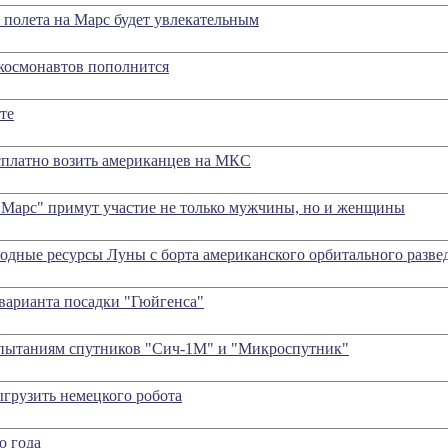
полета на Марс будет увлекательным
космонавтов пополнится
те
есплатно возить американцев на МКС
 Марс" примут участие не только мужчины, но и женщины
водные ресурсы Луны с борта американского орбитального разве
варианта посадки "Гюйгенса"
спытаниям спутников "Сич-1М" и "Микроспутник"
грузить немецкого робота
о года