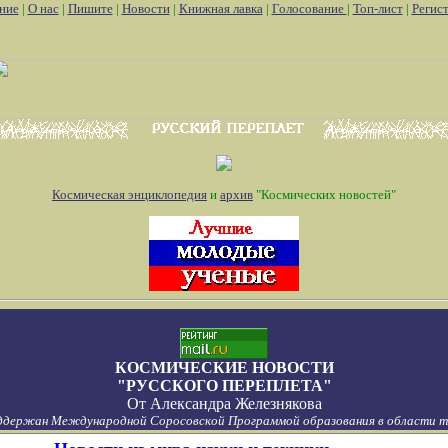
ние
|
О нас
|
Пишите
|
Новости
|
Книжная лавка
|
Голосование
|
Топ-лист
|
Регис
Космическая энциклопедия
и
архив
"Космических новостей"
КОСМИЧЕСКИЕ НОВОСТИ
"РУССКОГО ПЕРЕПЛЕТА"
От
Александра Железнякова
ддержан Международной Соросовской Программой образования в области то