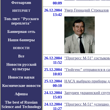
Фотоархив
00:09
26.12.2004
Умер Геннадий Стрекалов
ИНТЕРНЕТ
13:42
Топ-лист "Русского
переплета"
Баннерная сеть
Наши баннеры
НОВОСТИ
Все
26.12.2004
"Прогресс М-51" состыко
11:52
Новости русской
культуры
25.12.2004
"Гюйгенс" отправился в с
10:03
Новости науки
25.12.2004
НАСА выбрало приборы дл
Космические новости
00:10
24.12.2004
Запущен украинский спут
Афиша
15:03
The best of Russian
24.12.2004
"Прогресс М-51" успешно 
Science and Technology
11:27